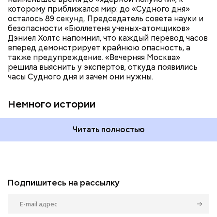
время показали свое самое близкое к катастрофе
которому приближался мир: до «Судного дня»
время — без двух минут полночь. Вторая холодная
осталось 89 секунд. Председатель совета науки и
война между США и уже Россией стала обыденным
безопасности «Бюллетеня ученых-атомщиков»
предметом обсуждения для аналитиков со всего
Дэниел Холтс напомнил, что каждый перевод часов
мира. Но, помимо перспективы отправиться в
вперед демонстрирует крайнюю опасность, а
«атомный рай», с 2007 года на стрелку часов
также предупреждение. «Вечерняя Москва»
влияет еще одна глобальная угроза —
решила выяснить у экспертов, откуда появились
климатические изменения.
часы Судного дня и зачем они нужны.
Немного истории
Читать полностью
Подпишитесь на рассылку