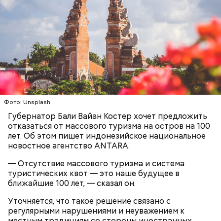
Лишний повод задуматься об экологии
Фото: Unsplash
Губернатор Бали Вайан Костер хочет предложить
отказаться от массового туризма на остров на 100
лет. Об этом пишет индонезийское национальное
Гид отметил, что еще далеко не все туристические
новостное агентство ANTARA.
маршруты проложены, пока это больше похоже на
эксперимент. Бабич заверил, что туристам не стоит
— Отсутствие массового туризма и система
беспокоиться насчет риска получить опасную дозу
туристических квот — это наше будущее в
радиации.
ближайшие 100 лет, — сказал он.
— Но передвижение стрелок часов никак не
Уточняется, что такое решение связано с
решает насущных проблем вооружения и экологии.
регулярными нарушениями и неуважением к
Есть масса могущественных субъектов
местным традициям со стороны иностранных