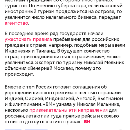
международных отношений, которые
туристов. По мнению губернатора, если массовый
руководствуются своими эгоистическими
иностранный туризм продолжится на острове, то
соображениями, используя эту теперь уже
увеличится число нелегального бизнеса, передает
рекламную фишку, чтобы привлечь средства для
агентство
.
реализации своих новых не менее нелепых и
ненужных проектов. Это классическое
В последнее время ряд государств начали
замыливание глаз, — высказал свое мнение военный
ужесточать правила
пребывания для российских
эксперт.
граждан в стране: например, подобные меры ввели
Индонезия и Таиланд. В будущем количество
— Для группы из пяти человек такое путешествие
стран, присоединившихся к ограничениям, может
обойдется в пределах 340 белорусских рублей
увеличиться. Эксперт по туризму Николай Мельник
(около 10311 рублей по ЦБ РФ — п
рим. «ВМ»
), —
объяснил «Вечерней Москве», почему это
уточнил он.
происходит.
Вместе с тем Россия готовит соглашения об
Он заметил, что в мире действительно непростая
упрощении визового режима с шестью странами:
ситуация с точки зрения ядерного оружия, оружия
Индией, Сирией, Индонезией, Анголой, Вьетнамом
массового уничтожения. Проблемы экологии и
и Филиппинами. «ВМ» узнала у Николая Мельника,
сохранения природы тоже стоят остро.
насколько
привлекательны эти направления
для
россиян, летают ли туда прямые рейсы и сколько
стоит отдохнуть в этих
странах.