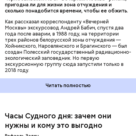
Часы Судного дня — прибыльный
пригодна ли для жизни зона отчуждения и
проект
сколько понадобится времени, чтобы ее обжить.
Как рассказал корреспонденту «Вечерней
Москвы» экскурсовод Андрей Бабич, спустя два
года после аварии, в 1988 году, на территории
трех районов белорусской зоны отчуждения —
Хойникского, Наровлянского и Брагинского — был
создан Полесский государственный радиационно-
Каждый год — в зависимости от того, какие
экологический заповедник. Но первую
события происходят в мире, — ученые,
экскурсионную группу сюда запустили только в
нобелевские лауреаты и специалисты по ядерной
2018 году.
безопасности из экспертного совета «Бюллетеня
ученых-атомщиков» принимают решение о
Читать полностью
переводе стрелки. Например, в 2017-м причиной
перевода на полминуты вперед послужили как
ухудшающиеся отношения между ядерными
державами, отсутствие прогресса в сокращении
выбросов углекислого газа, так и усиление
Часы Судного дня: зачем они
— Поскольку мы стоим на пороге второго
национализма во всем мире и отрицание
ядерного века и периода беспрецедентного
нужны и кому это выгодно
изменения климата.
изменения климата, ученые вновь несут особую
ответственность за информирование
Рафаэль Залян