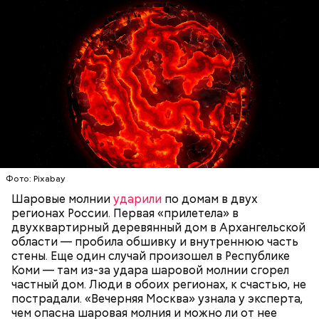
Нагасаки. С подобным сами не сталкивались, —
говорит ликвидатор.
— Маленькие — от одного сантиметра, средние —
около 20 сантиметров, а самые большие могут
доходить до нескольких метров. Шаровая молния
проходит и через стекла, даже часто не оставляя
следов. Она как капля стекает, растекается. Может
УЧЕНЫЕ
МОЛНИИ
ПОГОДА
и в окно влезть, причем в двухметровое.
Фото: Pixabay
Сжимается, как воздушный шар, и проходит.
Шаровые молнии
ударили
по домам в двух
регионах России. Первая «прилетела» в
двухквартирный деревянный дом в Архангельской
По его словам, солдаты не знали о масштабах
области — пробила обшивку и внутреннюю часть
трагедии. Подобных аварий раньше не случалось.
стены. Еще один случай произошел в Республике
Поэтому он не испытывал страха.
Коми — там из-за удара шаровой молнии сгорел
частный дом. Люди в обоих регионах, к счастью, не
пострадали. «Вечерняя Москва» узнала у эксперта,
чем опасна шаровая молния и можно ли от нее