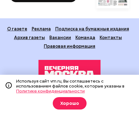
О газете
Реклама
Подписка на бумажные издания
Архив газеты
Вакансии
Команда
Контакты
Правовая информация
Используя сайт vm.ru, Вы соглашаетесь с
использованием файлов cookie, которые указаны в
Политике конфиденциальности
Издание создано при финансовой поддержке Департамента
средств массовой информации и рекламы города Москвы.
Хорошо
На сайте применяются рекомендательные технологии
(информационные технологии предоставления информации
на основе сбора, систематизации и анализа сведений,
относящихся к предпочтениям пользователей сети
«Интернет», находящихся на территории Российской
Федерации).