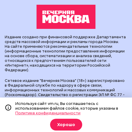
Издание создано при финансовой поддержке Департамента
средств массовой информации и рекламы города Москвы.
На сайте применяются рекомендательные технологии
(информационные технологии предоставления информации
на основе сбора, систематизации и анализа сведений,
относящихся к предпочтениям пользователей сети
«Интернет», находящихся на территории Российской
Федерации).
Сетевое издание "Вечерняя Москва" (18+) зарегистрировано
в Федеральной службе по надзору в сфере связи,
информационных технологий и массовых коммуникаций
(Роскомнадзор). Свидетельство о регистрации ЭЛ № ФС 77 -
90524 от 09.12.2025. Учредитель: АО "Редакция газеты
Используя сайт vm.ru, Вы соглашаетесь с
"Вечерняя Москва". Главный редактор
vm.ru
: Александр
использованием файлов cookie, которые указаны в
Геннадьевич Глуходедов. Адрес редакции: 127015, г.Москва,
Политике конфиденциальности
Бумажный пр-д, д. 14, стр. 2. Телефон:
+7(499)557-04-24
. Адрес
эл.почты:
edit@vm.ru
. Почта для связи с редакцией сайта:
news@vm.ru
.
Хорошо