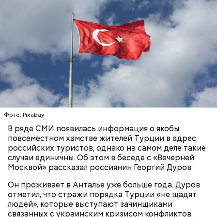
Лишний повод задуматься об экологии
Гид отметил, что еще далеко не все туристические
маршруты проложены, пока это больше похоже на
эксперимент. Бабич заверил, что туристам не стоит
Фото: Pixabay
беспокоиться насчет риска получить опасную дозу
радиации.
В ряде СМИ появилась информация о якобы
повсеместном хамстве жителей Турции в адрес
— Но передвижение стрелок часов никак не
российских туристов, однако на самом деле такие
решает насущных проблем вооружения и экологии.
случаи единичны. Об этом в беседе с «Вечерней
Есть масса могущественных субъектов
Москвой» рассказал россиянин Георгий Дуров.
международных отношений, которые
руководствуются своими эгоистическими
Он проживает в Анталье уже больше года. Дуров
соображениями, используя эту теперь уже
отметил, что стражи порядка Турции «не щадят
рекламную фишку, чтобы привлечь средства для
людей», которые выступают зачинщиками
реализации своих новых не менее нелепых и
связанных с украинским кризисом конфликтов.