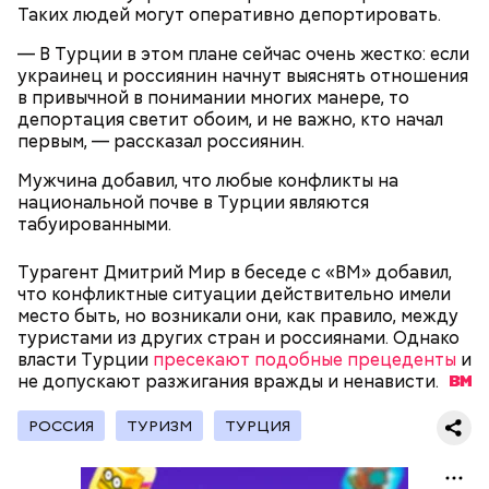
ненужных проектов. Это классическое
Таких людей могут оперативно депортировать.
замыливание глаз, — высказал свое мнение военный
эксперт.
— В Турции в этом плане сейчас очень жестко: если
украинец и россиянин начнут выяснять отношения
— Для группы из пяти человек такое путешествие
в привычной в понимании многих манере, то
обойдется в пределах 340 белорусских рублей
депортация светит обоим, и не важно, кто начал
(около 10311 рублей по ЦБ РФ — п
рим. «ВМ»
), —
первым, — рассказал россиянин.
уточнил он.
Мужчина добавил, что любые конфликты на
национальной почве в Турции являются
Он заметил, что в мире действительно непростая
табуированными.
ситуация с точки зрения ядерного оружия, оружия
массового уничтожения. Проблемы экологии и
Турагент Дмитрий Мир в беседе с «ВМ» добавил,
сохранения природы тоже стоят остро.
что конфликтные ситуации действительно имели
место быть, но возникали они, как правило, между
туристами из других стран и россиянами. Однако
власти Турции
пресекают подобные прецеденты
и
не допускают разжигания вражды и
ненависти.
РОССИЯ
ТУРИЗМ
ТУРЦИЯ
Собеседник «Вечерней Москвы» отметил, что еще
несколько лет назад о таких походах даже мечтать