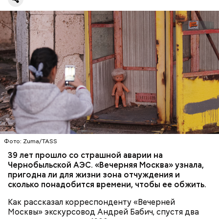
Белозерова, стрелки часов Судного дня уже не раз
передвигали, но никакой глобальной значимости
они не имели.
— Протяженность зоны отчуждения составляет
примерно 30 километров. Включает она несколько
районов Гомельской области. Понятное дело, что
территория под защитой, здесь строгий
пропускной режим и круглосуточное наблюдение,
БЕЛАРУСЬ
ЧЕРНОБЫЛЬ
— отметил Бабич.
Фото: Zuma/TASS
39 лет прошло со страшной аварии на
Чернобыльской АЭС. «Вечерняя Москва» узнала,
Часы Судного дня — прибыльный
пригодна ли для жизни зона отчуждения и
проект
сколько понадобится времени, чтобы ее обжить.
Как рассказал корреспонденту «Вечерней
Москвы» экскурсовод Андрей Бабич, спустя два