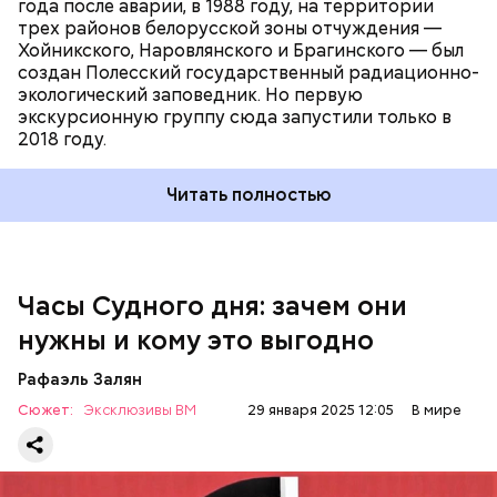
года после аварии, в 1988 году, на территории
трех районов белорусской зоны отчуждения —
Хойникского, Наровлянского и Брагинского — был
создан Полесский государственный радиационно-
Каждый год — в зависимости от того, какие
экологический заповедник. Но первую
события происходят в мире, — ученые,
экскурсионную группу сюда запустили только в
нобелевские лауреаты и специалисты по ядерной
2018 году.
безопасности из экспертного совета «Бюллетеня
ученых-атомщиков» принимают решение о
Читать полностью
переводе стрелки. Например, в 2017-м причиной
перевода на полминуты вперед послужили как
ухудшающиеся отношения между ядерными
державами, отсутствие прогресса в сокращении
выбросов углекислого газа, так и усиление
Часы Судного дня: зачем они
— Поскольку мы стоим на пороге второго
национализма во всем мире и отрицание
ядерного века и периода беспрецедентного
нужны и кому это выгодно
изменения климата.
изменения климата, ученые вновь несут особую
ответственность за информирование
Рафаэль Залян
общественности и консультирование лидеров об
Сюжет:
Эксклюзивы ВМ
опасностях, с которыми сталкивается
29 января 2025 12:05
В мире
человечество. Как ученые мы понимаем опасность
ядерного оружия, его разрушительные
последствия и узнаем, как человеческая