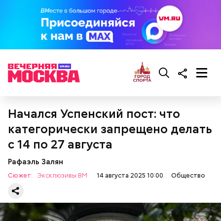
Начался Успенский пост: что
категорически запрещено делать
с 14 по 27 августа
Ранние плоды, по словам врача, лучше не есть:
Терапевт Кондрахин назвал
Рафаэль Залян
Чистит сосуды и защищает от
продукты и напитки, которые
рака: чем полезен кресс-салат
Сюжет:
Эксклюзивы ВМ
14 августа 2025 10:00
Общество
выводят токсины из организма