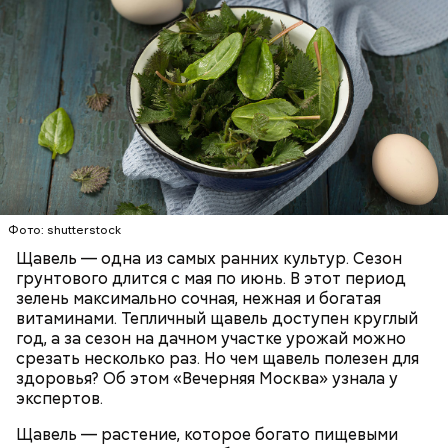
Опасность же щавеля состоит в том, что он
содержит большое количество щавелевой кислоты,
которая может способствовать образованию
Фото: shutterstock
камней в почках, объяснила диетолог.
Щавель — одна из самых ранних культур. Сезон
ЗДОРОВЬЕ
ВРАЧИ
РАСТЕНИЯ
грунтового длится с мая по июнь. В этот период
ПРОДУКТЫ
зелень максимально сочная, нежная и богатая
витаминами. Тепличный щавель доступен круглый
год, а за сезон на дачном участке урожай можно
срезать несколько раз. Но чем щавель полезен для
здоровья? Об этом «Вечерняя Москва» узнала у
экспертов.
Щавель — растение, которое богато пищевыми