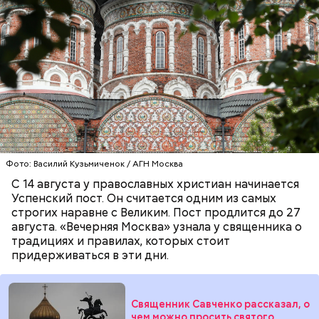
— В дыне содержится много сахара, который
представлен фруктозой. С одной стороны — это
хорошо, потому что дает энергию. Но важно
помнить, что сладкими дынями не нужно сильно
увлекаться, так же как и арбузами, людям с
Фото: Василий Кузьмиченок / АГН Москва
сахарным диабетом и лишним весом, —
подчеркнула доктор.
С 14 августа у православных христиан начинается
Успенский пост. Он считается одним из самых
строгих наравне с Великим. Пост продлится до 27
августа. «Вечерняя Москва» узнала у священника о
традициях и правилах, которых стоит
придерживаться в эти дни.
Священник Савченко рассказал, о
чем можно просить святого