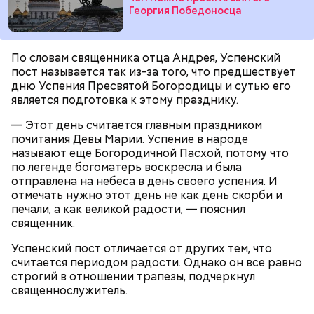
Георгия Победоносца
с сахарным диабетом;
По словам священника отца Андрея, Успенский
лишним весом.
пост называется так из-за того, что предшествует
дню Успения Пресвятой Богородицы и сутью его
является подготовка к этому празднику.
— Этот день считается главным праздником
почитания Девы Марии. Успение в народе
называют еще Богородичной Пасхой, потому что
по легенде богоматерь воскресла и была
отправлена на небеса в день своего успения. И
отмечать нужно этот день не как день скорби и
печали, а как великой радости, — пояснил
священник.
Успенский пост отличается от других тем, что
считается периодом радости. Однако он все равно
строгий в отношении трапезы, подчеркнул
священнослужитель.
Однако диетолог предупредила: не для всех дыня