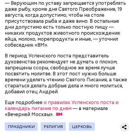
Вовсю идет и сезон черешни. «Вечерняя Москва»
— Верующим по уставу запрещается употреблять
может быть полезна. В первую очередь ее стоит
узнала у врача — эндокринолога-диетолога
даже рыбу, кроме дня Святого Преображения, 19
есть с осторожностью людям:
Натальи Лазуренко,
как правильно есть эту ягоду
с
августа, когда допустимо, чтобы на столе
пользой для здоровья.
присутствовала рыба и даже вино. В остальные
дни допустимо есть только постную пищу —
никаких продуктов животного происхождения:
яйца, молоко, морепродукты и иные, — уточнил
собеседник «ВМ».
В период Успенского поста представитель
духовенства рекомендует не думать о плохом,
запрещены ссоры, свободное же время лучше
посвятить молитве. В этот пост нужно больше
времени уделять чтению Святого Писания, а также
— Наиболее распространенные борщ, щи, котлеты,
стараться делать добрые дела и много молиться,
салаты, лаваш с творогом и сыром, пироги, омлет,
добавил отец Андрей.
запеканка. Щавеля там везде используется
немного, поэтому никакого вреда от него не будет.
Еще подробнее
о правилах Успенского поста и
Чем разнообразнее рацион питания человека, тем
календарь питания по дням
— в материале
лучше. Потому что это исключает вероятность
«Вечерней
Москвы».
возникновения дефицитов микроэлементов, —
Фото: Shutterstock
заверил специалист.
ПРАЗДНИКИ
РЕЛИГИЯ
ЦЕРКОВЬ