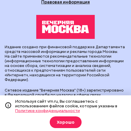
Правовая информация
Издание создано при финансовой поддержке Департамента
средств массовой информации и рекламы города Москвы.
На сайте применяются рекомендательные технологии
(информационные технологии предоставления информации
на основе сбора, систематизации и анализа сведений,
относящихся к предпочтениям пользователей сети
«Интернет», находящихся на территории Российской
Федерации).
Сетевое издание "Вечерняя Москва" (18+) зарегистрировано
в Федеральной службе по надзору в сфере связи,
информационных технологий и массовых коммуникаций
Используя сайт vm.ru, Вы соглашаетесь с
(Роскомнадзор). Свидетельство о регистрации ЭЛ № ФС 77 -
использованием файлов cookie, которые указаны в
90524 от 09.12.2025. Учредитель: АО "Редакция газеты
Политике конфиденциальности
"Вечерняя Москва". Главный редактор
vm.ru
: Александр
Геннадьевич Глуходедов. Адрес редакции: 127015, г.Москва,
Хорошо
Бумажный пр-д, д. 14, стр. 2. Телефон:
+7(499)557-04-24
. Адрес
эл.почты:
edit@vm.ru
. Почта для связи с редакцией сайта: