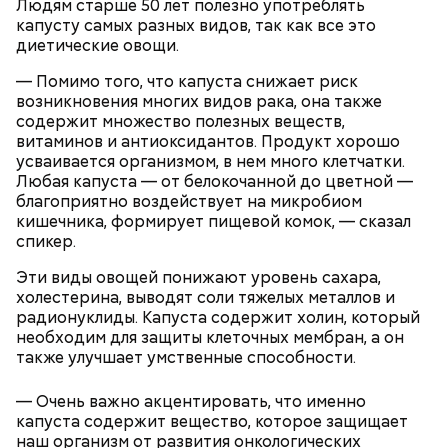
Людям старше 50 лет полезно употреблять
Терапевт Кондрахин назвал
Чистит сосуды и защищает от
капусту самых разных видов, так как все это
продукты и напитки, которые
рака: чем полезен кресс-салат
диетические овощи.
выводят токсины из организма
— Помимо того, что капуста снижает риск
возникновения многих видов рака, она также
содержит множество полезных веществ,
витаминов и антиоксидантов. Продукт хорошо
усваивается организмом, в нем много клетчатки.
Любая капуста — от белокочанной до цветной —
благоприятно воздействует на микробиом
кишечника, формирует пищевой комок, — сказал
спикер.
— В дыне содержится много сахара, который
Эти виды овощей понижают уровень сахара,
представлен фруктозой. С одной стороны — это
холестерина, выводят соли тяжелых металлов и
хорошо, потому что дает энергию. Но важно
радионуклиды. Капуста содержит холин, который
помнить, что сладкими дынями не нужно сильно
необходим для защиты клеточных мембран, а он
увлекаться, так же как и арбузами, людям с
также улучшает умственные способности.
сахарным диабетом и лишним весом, —
подчеркнула доктор.
— Очень важно акцентировать, что именно
капуста содержит вещество, которое защищает
наш организм от развития онкологических