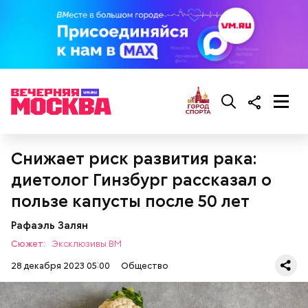
— Там может содержаться огромное количество
нитратов, которое вызовет головокружение,
гипоксию и ухудшение физического состояния, —
предостерегла Соломатина.
Снижает риск развития рака:
диетолог Гинзбург рассказал о
пользе капусты после 50 лет
Рафаэль Залян
Сюжет:
Эксклюзивы ВМ
28 декабря 2023 05:00
Общество