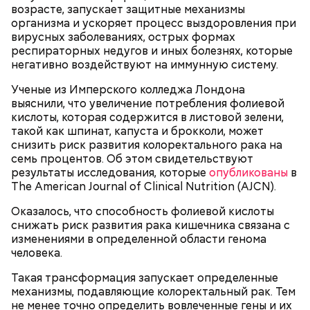
возрасте, запускает защитные механизмы
организма и ускоряет процесс выздоровления при
вирусных заболеваниях, острых формах
респираторных недугов и иных болезнях, которые
негативно воздействуют на иммунную систему.
Ученые из Имперского колледжа Лондона
Однако диетолог предупредила: не для всех дыня
Вовсю идет и сезон черешни. «Вечерняя Москва»
выяснили, что увеличение потребления фолиевой
может быть полезна. В первую очередь ее стоит
узнала у врача — эндокринолога-диетолога
кислоты, которая содержится в листовой зелени,
есть с осторожностью людям:
Натальи Лазуренко,
как правильно есть эту ягоду
с
такой как шпинат, капуста и брокколи, может
пользой для здоровья.
снизить риск развития колоректального рака на
семь процентов. Об этом свидетельствуют
результаты исследования, которые
опубликованы
в
The American Journal of Clinical Nutrition (AJCN).
Оказалось, что способность фолиевой кислоты
снижать риск развития рака кишечника связана с
изменениями в определенной области генома
человека.
Такая трансформация запускает определенные
— Наиболее распространенные борщ, щи, котлеты,
механизмы, подавляющие колоректальный рак. Тем
салаты, лаваш с творогом и сыром, пироги, омлет,
не менее точно определить вовлеченные гены и их