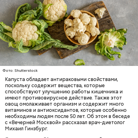
беременным, кормящим женщинам;
людям с ослабленной иммунной системой;
пожилым;
детям.
Фото: Shutterstock
Капуста обладает антираковыми свойствами,
поскольку содержит вещества, которые
способствуют улучшению работы кишечника и
имеют противовирусное действие. Также этот
овощ омолаживает организм и содержит много
витаминов и антиоксидантов, которые особенно
необходимы людям после 50 лет. Об этом в беседе
с «Вечерней Москвой» рассказал врач-диетолог
Михаил Гинзбург.
Ранние плоды, по словам врача, лучше не есть: