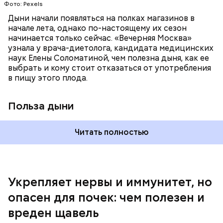
Фото: Pexels
поддерживает сердечно-сосудистую
систему и предотвращает скачки давления;
Дыни начали появляться на полках магазинов в
магний — помогает калию и не дает сосудам
начале лета, однако по-настоящему их сезон
спазмироваться.
начинается только сейчас. «Вечерняя Москва»
узнала у врача-диетолога, кандидата медицинских
наук Елены Соломатиной, чем полезна дыня, как ее
выбрать и кому стоит отказаться от употребления
По мнению специалиста, здоровому человеку
в пищу этого плода.
достаточно включать щавель в рацион несколько
раз в месяц. В небольших количествах в свежем
виде или припущенном на сковороде.
Польза дыни
Читать полностью
Укрепляет нервы и иммунитет, но
опасен для почек: чем полезен и
— Если человек уже болеет мочекаменной
вреден щавель
болезнью, щавель ему не рекомендуется. При