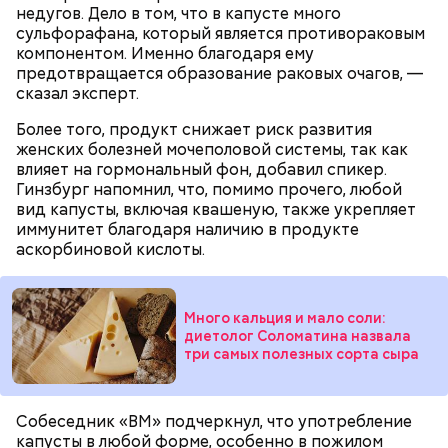
недугов. Дело в том, что в капусте много
сульфорафана, который является противораковым
компонентом. Именно благодаря ему
предотвращается образование раковых очагов, —
сказал эксперт.
Более того, продукт снижает риск развития
женских болезней мочеполовой системы, так как
влияет на гормональный фон, добавил спикер.
Гинзбург напомнил, что, помимо прочего, любой
с сахарным диабетом;
вид капусты, включая квашеную, также укрепляет
лишним весом.
иммунитет благодаря наличию в продукте
аскорбиновой кислоты.
Много кальция и мало соли:
диетолог Соломатина назвала
три самых полезных сорта сыра
Собеседник «ВМ» подчеркнул, что употребление
капусты в любой форме, особенно в пожилом