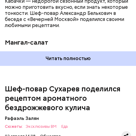
Кабачки — недорогой сезонный продукт, который
можно приготовить вкусно, если знать некоторые
тонкости. Шеф-повар Александр Белькович в
беседе с «Вечерней Москвой» поделился своими
любимыми рецептами.
Зимой наступает сезон помело — цитруса с
Мангал-салат
толстой кожурой, «родственника» грейпфрута и
свити. Это полезный фрукт, который стоит
включить в свой рацион. Однако, как и любой
Читать полностью
— Этот вариант кулича не содержит дрожжей,
другой продукт, он может подойти не всем.
Чем
поэтому люди, которые любят сидеть на диете,
полезен помело
, как выбрать, хранить и кому не
оценят его.
стоит его есть, «Вечерняя Москва» узнала у
диетолога, кандидата медицинских наук Дарьи
Русаковой.
Шеф-повар Сухарев поделился
рецептом ароматного
бездрожжевого кулича
Рафаэль Залян
Сюжеты:
Эксклюзивы ВМ
Еда
Врач порекомендовала такие продукты включать в