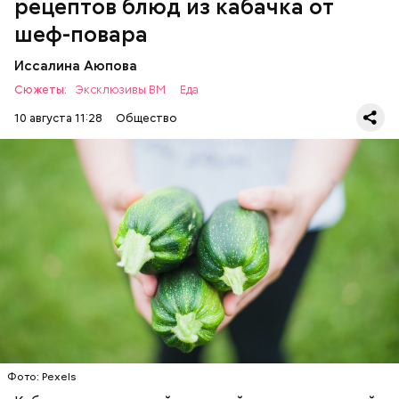
рецептов блюд из кабачка от
шеф-повара
Иссалина Аюпова
Сюжеты:
Эксклюзивы ВМ
Еда
10 августа 11:28
Общество
Что понадобится:
ЕДА
РЕЦЕПТЫ
Ингредиенты
Фото: Pexels