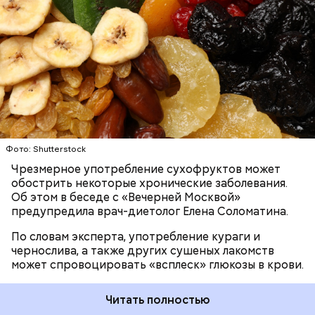
позволяет употребить сразу несколько фруктов.
Например, людям с излишним весом и сахарным
диабетом есть сухофрукты в большом количестве я
ЗДОРОВЬЕ
ПРАВИЛЬНОЕ ПИТАНИЕ
бы не рекомендовала. Негативным последствием
ДИАБЕТ
ПРОДУКТЫ
может стать всплеск сахара в крови, что ухудшит
состояние диабетика, — отметила доктор.
Фото: Shutterstock
Чрезмерное употребление сухофруктов может
обострить некоторые хронические заболевания.
Об этом в беседе с «Вечерней Москвой»
предупредила врач-диетолог Елена Соломатина.
По словам эксперта, употребление кураги и
чернослива, а также других сушеных лакомств
может спровоцировать «всплеск» глюкозы в крови.
Читать полностью