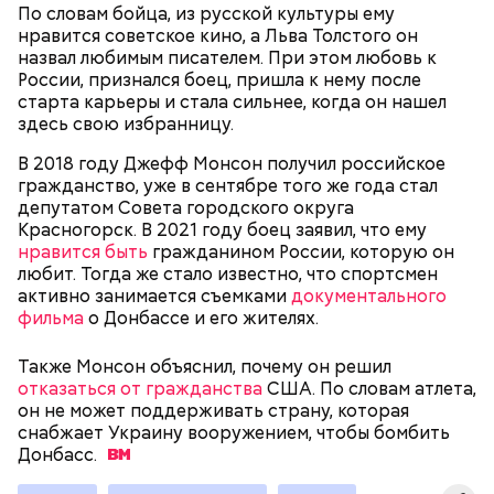
цитрусовый сок.
Оливковое масло — 50 мл.
По словам бойца, из русской культуры ему
В отдельной посуде нужно смешать муку с
Яблочный уксус — 2 ст. ложки.
нравится советское кино, а Льва Толстого он
разрыхлителем, а потом эти компоненты
Тархун — 1 веточка.
назвал любимым писателем. При этом любовь к
следует объединить с ранее полученной
Чеснок — 2 зубчика.
России, признался боец, пришла к нему после
масляной основой.
Сахар — 1 ст. ложка.
старта карьеры и стала сильнее, когда он нашел
После объединения и тщательного «микса»
здесь свою избранницу.
этих ингредиентов, необходимо добавлять
Способ приготовления
изюм, цукаты, которые вы пожелаете, и снова
В 2018 году Джефф Монсон получил российское
взбить. Но не миксером, а ложкой или
гражданство, уже в сентябре того же года стал
кухонной лопаткой, чтобы не измельчить
депутатом Совета городского округа
сухофрукты.
Красногорск. В 2021 году боец заявил, что ему
нравится быть
гражданином России, которую он
любит. Тогда же стало известно, что спортсмен
активно занимается съемками
документального
фильма
о Донбассе и его жителях.
Также Монсон объяснил, почему он решил
отказаться от гражданства
США. По словам атлета,
200 граммов сливочного масла;
он не может поддерживать страну, которая
1 стакан сахара;
снабжает Украину вооружением, чтобы бомбить
10 граммов ванильного сахара;
Донбасс.
1/4 чайной ложки соли;
Для заправки:
4 куриных яйца;