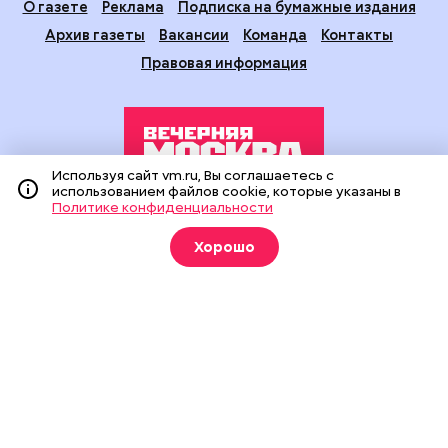
О газете
Реклама
Подписка на бумажные издания
Архив газеты
Вакансии
Команда
Контакты
Правовая информация
Используя сайт vm.ru, Вы соглашаетесь с
использованием файлов cookie, которые указаны в
Политике конфиденциальности
Издание создано при финансовой поддержке Департамента
средств массовой информации и рекламы города Москвы.
Хорошо
На сайте применяются рекомендательные технологии
(информационные технологии предоставления информации
на основе сбора, систематизации и анализа сведений,
относящихся к предпочтениям пользователей сети
«Интернет», находящихся на территории Российской
Федерации).
Сетевое издание "Вечерняя Москва" (18+) зарегистрировано
в Федеральной службе по надзору в сфере связи,
информационных технологий и массовых коммуникаций
(Роскомнадзор). Свидетельство о регистрации ЭЛ № ФС 77 -
90524 от 09.12.2025. Учредитель: АО "Редакция газеты
"Вечерняя Москва". Главный редактор
vm.ru
: Александр