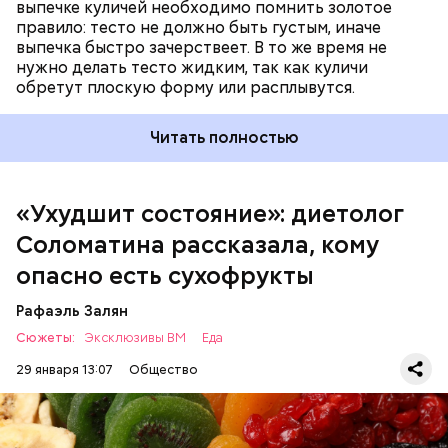
выпечке куличей необходимо помнить золотое
правило: тесто не должно быть густым, иначе
выпечка быстро зачерствеет. В то же время не
нужно делать тесто жидким, так как куличи
обретут плоскую форму или расплывутся.
Читать полностью
Неприятные ощущения могут также возникнуть у
людей с непереносимостью клетчатки,
предостерегла диетолог.
«Ухудшит состояние»: диетолог
Соломатина рассказала, кому
опасно есть сухофрукты
Рафаэль Залян
Сюжеты:
Эксклюзивы ВМ
Еда
29 января 13:07
Общество
— Эти продукты в сушеном виде являются
концентратами сахара, которые лишены влаги, что