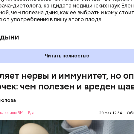
врача-диетолога, кандидата медицинских наук Еле
ного кишечника, язвах и панкреатите продукт то
ой, чем полезна дыня, как ее выбрать и кому стои
 из рациона, — предупредила врач. — Он может п
я от употребления в пищу этого плода.
 кислотности желудка и раздражать слизистые о
 дыни
Читать полностью
ляет нервы и иммунитет, но о
очек: чем полезен и вреден ща
Аюпова
клюзивы ВМ
Еда
29 мая 12:34
Об