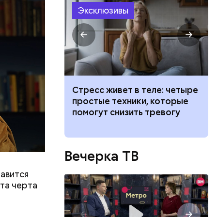
Эксклюзивы
 тигра
Стресс живет в теле: четыре
ествует
самых
простые техники, которые
щадок для
помогут снизить тревогу
а в Москве
Вечерка ТВ
лавится
та черта