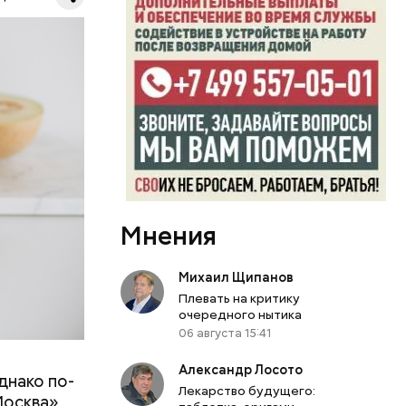
ь,
и и
Мнения
Михаил Щипанов
Плевать на критику
очередного нытика
06 августа 15:41
Александр Лосото
днако по-
 ему не
Лекарство будущего:
Москва»
роме