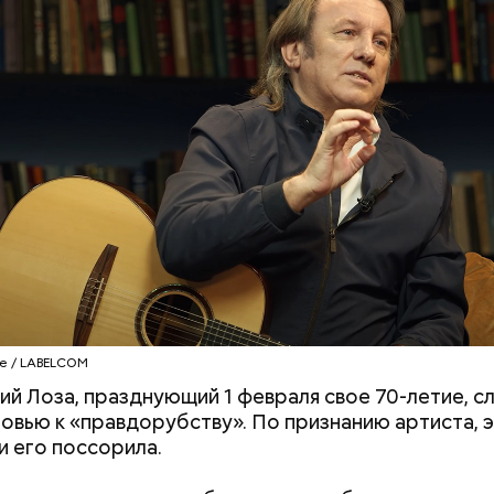
erstock
В прокат выходит новый
Построю замок,
докринолог Алексей Калинчев рассказал, что сущ
фильм «Чучело»: стоит ли
приручу: топ-7 
 блюд, где используют растение.
ыни
смотреть и что говорят
интересных пло
критики
детского досуг
e / LABELCOM
й Лоза, празднующий 1 февраля свое 70-летие, с
овью к «правдорубству». По признанию артиста, э
и его поссорила.