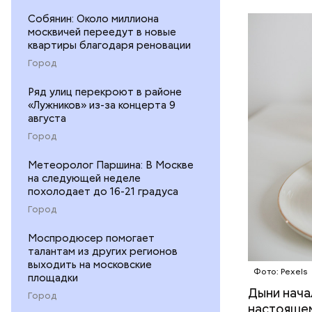
организму
Собянин: Около миллиона
рассказал
москвичей переедут в новые
ЗДОРОВЬ
минералам
квартиры благодаря реновации
ФРУКТЫ
Город
Ряд улиц перекроют в районе
«Лужников» из-за концерта 9
августа
Город
Метеоролог Паршина: В Москве
на следующей неделе
похолодает до 16-21 градуса
Город
Моспродюсер помогает
талантам из других регионов
выходить на московские
Фото: Pexels
площадки
Дыни начал
— Если че
Город
настоящем
рекоменду