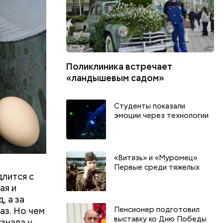
шое
вать
Поликлиника встречает
«ландышевым садом»
Студенты показали
эмоции через технологии
«Витязь» и «Муромец».
Первые среди тяжелых
длится с
ая и
, а за
Пенсионер подготовил
аз. Но чем
выставку ко Дню Победы
знала у