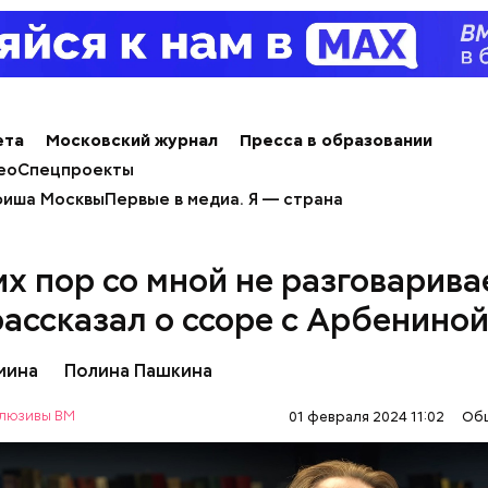
е распространенные борщ, щи, котлеты, салаты, 
и сыром, пироги, омлет, запеканка. Щавеля там ве
тся немного, поэтому никакого вреда от него не б
ета
Московский журнал
Пресса в образовании
знее рацион питания человека, тем лучше. Потом
ео
Спецпроекты
 вероятность возникновения дефицитов микроэл
иша Москвы
Первые в медиа. Я — страна
пециалист.
их пор со мной не разговарива
рассказал о ссоре с Арбенино
ьмина
Полина Пашкина
люзивы ВМ
01 февраля 2024 11:02
Об