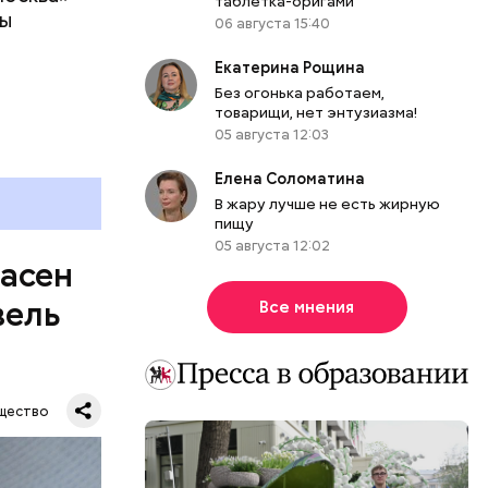
таблетка-оригами
ны
же лучше
06 августа 15:40
т
ривести к
Екатерина Рощина
болочки.
Без огонька работаем,
товарищи, нет энтузиазма!
05 августа 12:03
Елена Соломатина
В жару лучше не есть жирную
пищу
05 августа 12:02
пасен
вель
Все мнения
щество