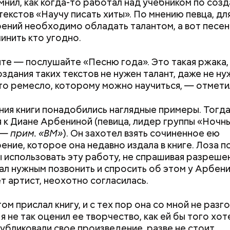
мнил, как когда-то работал над учебником по соз
текстов «Научу писать хиты». По мнению певца, дл
ений необходимо обладать талантом, а вот песен
инить кто угодно.
те — послушайте «Песню года». Это такая ржака,
оздания таких текстов не нужен талант, даже не н
то ремесло, которому можно научиться, — отмети
ния книги понадобились наглядные примеры. Тогда
 к Диане Арбениной (певица, лидер группы «Ночн
 —
прим. «ВМ»
). Он захотел взять сочиненное ею
ение, которое она недавно издала в книге. Лоза п
 виде не рекомендован, достаточно 50–100 грамм 
т стресса он держит сосуды под контролем и
ы использовать эту работу, не спрашивая разрешен
дый день. Но отмечу, что при термообработке те
ует более 300 реакций нашего организма. Также
ал нужным позвонить и спросить об этом у Арбени
 его свойства, — напомнила Писарева.
ьно влияет на нервную систему, успокаивает,
т артист, неохотно согласилась.
щает спазмы, — пояснила Соломатина.
 — укрепляет кости, зубы, волосы и ногти и оказы
Как поменять батареи дома и
Как получить до
ивающее действие;
ом прислал книгу, и с тех пор она со мной не разг
не получить штраф
рублей от госу
 С — работает как антиоксидант, иммуномодулято
я не так оценил ее творчество, как ей бы того хот
трудной ситуац
Диетолог Солома
т выработке соединительной ткани, улучшает ту
рассказала, как в
публиковали свое произведение, разве не стоит
претендовать и