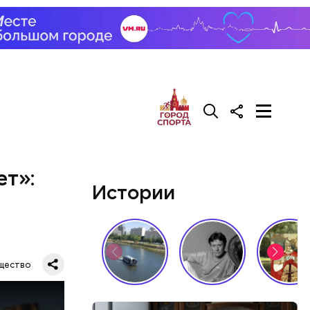
лаваш с
зде
удет. Чем
у что это
ементов, —
ет»:
Истории
й
щество