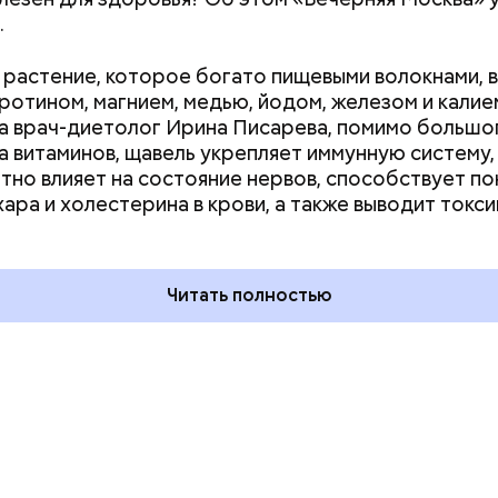
.
растение, которое богато пищевыми волокнами, 
аротином, магнием, медью, йодом, железом и калие
а врач-диетолог Ирина Писарева, помимо большо
а витаминов, щавель укрепляет иммунную систему,
тно влияет на состояние нервов, способствует п
ия звезд и
День шевеления пальцами но
хара и холестерина в крови, а также выводит токси
ный день
и Международный день
акие праздники
подкаблучника: какие
оссии и мире 7
праздники отмечают в Росси
и мире 6 августа
Читать полностью