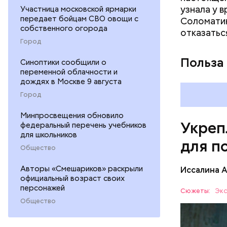
узнала у 
Участница московской ярмарки
раздражен
передает бойцам СВО овощи с
Соломатин
исключить
собственного огорода
отказатьс
повышению
Город
Польза
Синоптики сообщили о
переменной облачности и
дождях в Москве 9 августа
Город
Минпросвещения обновило
Укреп
федеральный перечень учебников
для школьников
для п
Общество
Авторы «Смешариков» раскрыли
Иссалина 
официальный возраст своих
персонажей
Сюжеты:
Экс
Общество