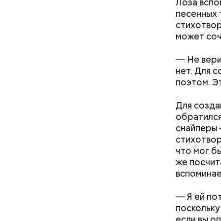
Лоза вспо
песенных 
стихотвор
может соч
— Не вери
нет. Для с
поэтом. Э
Для созда
обратился
снайперы
стихотвор
— В сыром
— В момен
что мог б
то не каж
контролир
же посчит
некоторые
положител
вспоминае
предотвра
кремний
омолаж
— Я ей пот
витамин
поскольку 
помогае
если вы о