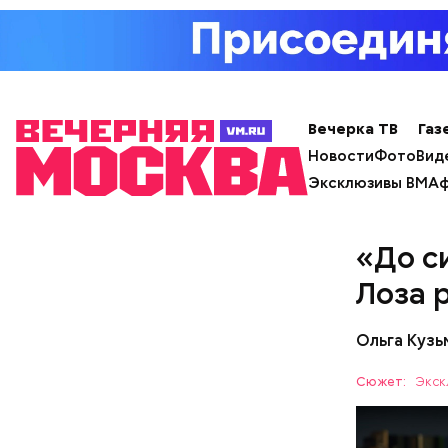
— Наиболе
творогом 
используе
Вечерка ТВ
Газ
разнообра
Новости
Фото
Вид
исключает
Эксклюзивы ВМ
Аф
заверил с
«До с
Лоза 
Ольга Куз
Сюжет:
Экск