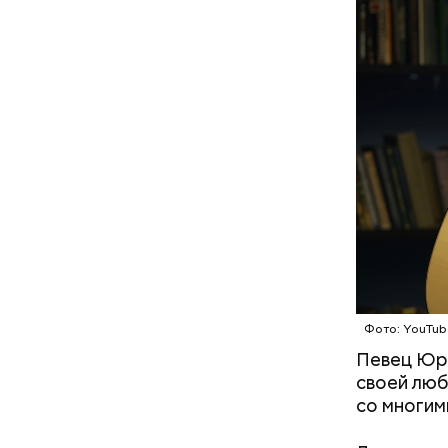
Фото: Shutt
А врач-эн
множество
Вред д
Фото: YouTub
Певец Юри
своей люб
со многим