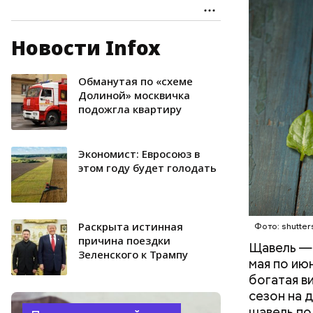
Новости Infox
Опасность
количеств
образован
Обманутая по «схеме
ЗДОРОВЬ
Долиной» москвичка
подожгла квартиру
Экономист: Евросоюз в
этом году будет голодать
Раскрыта истинная
Фото: shutter
причина поездки
Щавель — 
Зеленского к Трампу
мая по ию
богатая в
сезон на 
щавель по