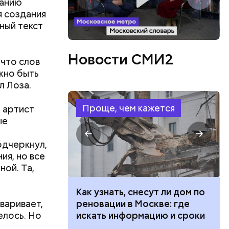
данию
я создания
ный текст
Новости СМИ2
 что слов
ужно быть
л Лоза.
Проще, чем кажется
 артист
ые
одчеркнул,
в день, и
ия, но все
ряются
ной. Та,
вает
 100 тысяч
Как узнать, снесут ли дом по
оваривает,
дарства при
реновации в Москве: где
р,
елось. Но
ии: кто может
искать информацию и сроки
тина
ргор
ыбрать
 какие нужны