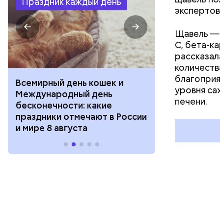
Праздник каждый день
экспертов
Щавель — 
С, бета-к
рассказал
количеств
благоприя
Всемирный день кошек и
День собиран
уровня са
Международный день
Международ
печени.
бесконечности: какие
холостяка: к
праздники отмечают в России
отмечают в Р
и мире 8 августа
августа