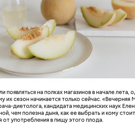
и появляться на полках магазинов в начале лета, о
ловек уже болеет мочекаменной болезнью, щавель
у их сезон начинается только сейчас. «Вечерняя 
ется. При артрите, гастрите, холецистите, синд
врача-диетолога, кандидата медицинских наук Еле
ного кишечника, язвах и панкреатите продукт то
ой, чем полезна дыня, как ее выбрать и кому стои
 из рациона, — предупредила врач. — Он может п
я от употребления в пищу этого плода.
 кислотности желудка и раздражать слизистые о