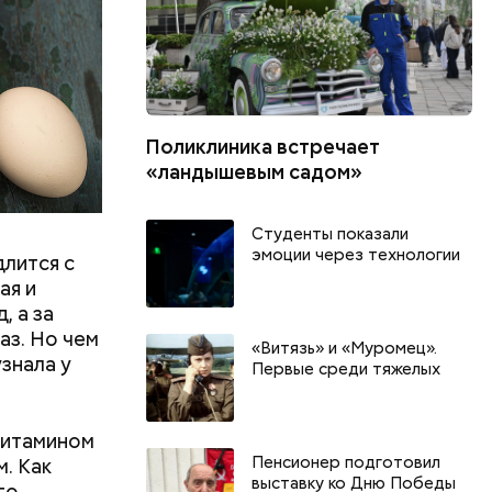
Поликлиника встречает
«ландышевым садом»
Студенты показали
эмоции через технологии
длится с
ая и
, а за
аз. Но чем
«Витязь» и «Муромец».
знала у
Первые среди тяжелых
витамином
Пенсионер подготовил
м. Как
выставку ко Дню Победы
го