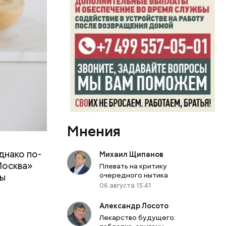
Мнения
днако по-
Михаил Щипанов
 ему не
Москва»
Плевать на критику
роме
очередного нытика
ны
же лучше
06 августа 15:41
т
ривести к
болочки.
Александр Лосото
Лекарство будущего: