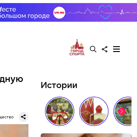
удет. Чем
у что это
ементов, —
едную
Истории
щество