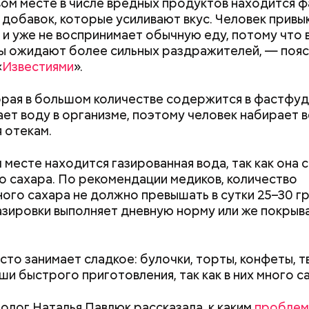
ом месте в числе вредных продуктов находится ф
 добавок, которые усиливают вкус. Человек привы
 и уже не воспринимает обычную еду, потому что 
 ожидают более сильных раздражителей, — поясн
«
Известиями
».
орая в большом количестве содержится в фастфуд
ет воду в организме, поэтому человек набирает в
 виде не рекомендован, достаточно 50–100 грамм 
т стресса он держит сосуды под контролем и
 отекам.
дый день. Но отмечу, что при термообработке те
ует более 300 реакций нашего организма. Также
 его свойства, — напомнила Писарева.
ьно влияет на нервную систему, успокаивает,
 месте находится газированная вода, так как она 
щает спазмы, — пояснила Соломатина.
 — укрепляет кости, зубы, волосы и ногти и оказы
о сахара. По рекомендации медиков, количество
ивающее действие;
ого сахара не должно превышать в сутки 25–30 гр
 С — работает как антиоксидант, иммуномодулято
азировки выполняет дневную норму или же покрыва
Диетолог Солома
т выработке соединительной ткани, улучшает ту
рассказала, как в
натуральную клуб
антибиотиков
ка — достаточно нежная и забирает излишки
сто занимает сладкое: булочки, торты, конфеты,
Как получить до 100 тысяч
Как узнать, снес
рина, сахара и соли тяжелых металлов;
ши быстрого приготовления, так как в них много с
рублей от государства при
реновации в Мос
я кислота (в большом количестве) — она необхо
трудной ситуации: кто может
искать информа
ным женщинам, чтобы формировалась нервная тр
претендовать и какие нужны
олог Наталья Павлюк рассказала, к каким
проблем