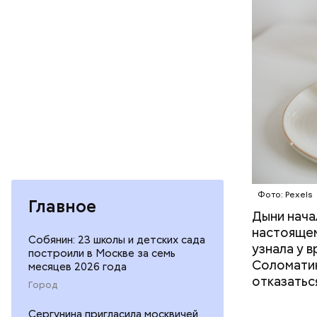
Фото: Pexels
Главное
Дыни начал
— Если че
настоящем
рекоменду
Собянин: 23 школы и детских сада
узнала у 
раздражен
построили в Москве за семь
Соломатин
исключить
месяцев 2026 года
отказатьс
повышению
Город
Сергунина пригласила москвичей