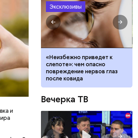
Эксклюзивы
ествует
вать
«Неизбежно приведет к
висимость от
слепоте»: чем опасно
ает любовь в
повреждение нервов глаз
после ковида
Вечерка ТВ
вка и
вира