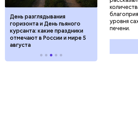
количеств
благоприя
День разглядывания
День качания
уровня са
горизонта и День пьяного
День шампан
печени.
курсанта: какие праздники
праздники о
отмечают в России и мире 5
и мире 4 авг
августа