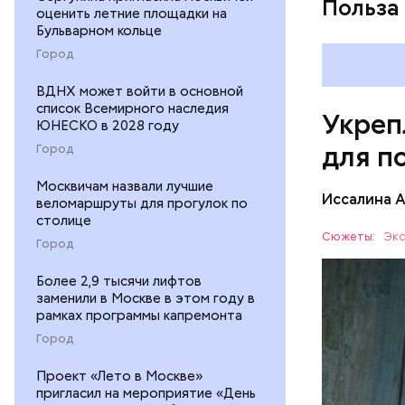
Польза
оценить летние площадки на
Бульварном кольце
Город
ВДНХ может войти в основной
список Всемирного наследия
Укреп
ЮНЕСКО в 2028 году
для п
Город
Москвичам назвали лучшие
Иссалина 
веломаршруты для прогулок по
столице
Сюжеты:
Экс
Город
Более 2,9 тысячи лифтов
заменили в Москве в этом году в
рамках программы капремонта
Город
Опасность
Проект «Лето в Москве»
количеств
пригласил на мероприятие «День
образован