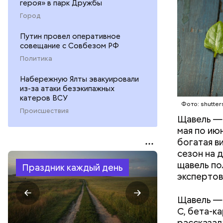
героя» в парк Дружбы
ЗДОРОВЬ
Город
Путин провел оперативное
совещание с Совбезом РФ
Политика
Набережную Ялты эвакуировали
из-за атаки безэкипажных
катеров ВСУ
Фото: shutter
Происшествия
Щавель — 
мая по ию
богатая в
сезон на 
щавель по
Праздник каждый день
экспертов
Щавель — 
С, бета-к
рассказал