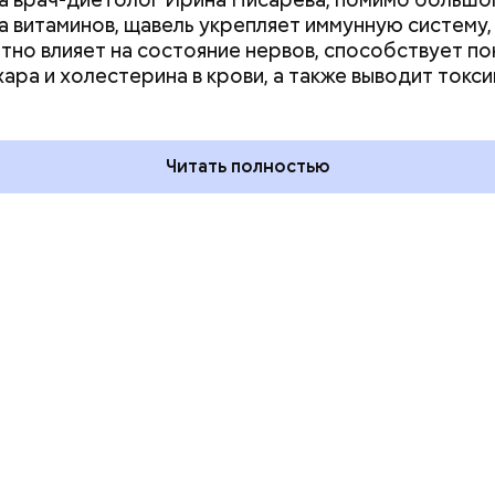
а витаминов, щавель укрепляет иммунную систему,
тно влияет на состояние нервов, способствует п
 на качелях и
День арбуза и День поцелуев
хара и холестерина в крови, а также выводит токси
ского: какие
с зеркалом: какие праздники
тмечают в России
отмечают в России и мире 3
уста
августа
Читать полностью