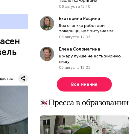
таблетка-оригами
06 августа 15:40
Екатерина Рощина
Без огонька работаем,
товарищи, нет энтузиазма!
05 августа 12:03
пасен
вель
Елена Соломатина
В жару лучше не есть жирную
пищу
05 августа 12:02
щество
Все мнения
шое
вать