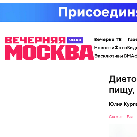
используе
разнообра
исключает
заверил с
Вечерка ТВ
Газ
Новости
Фото
Вид
Эксклюзивы ВМ
Аф
Дието
пищу,
Юлия Кург
Фото: Shutt
Сюжет:
Еда