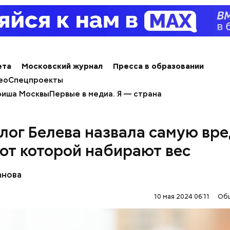
тся немного, поэтому никакого вреда от него не б
знее рацион питания человека, тем лучше. Потом
 вероятность возникновения дефицитов микроэл
пециалист.
ета
Московский журнал
Пресса в образовании
ео
Спецпроекты
иша Москвы
Первые в медиа. Я — страна
лог Белева назвала самую вр
 от которой набирают вес
анова
erstock
10 мая 2024 06:11
Об