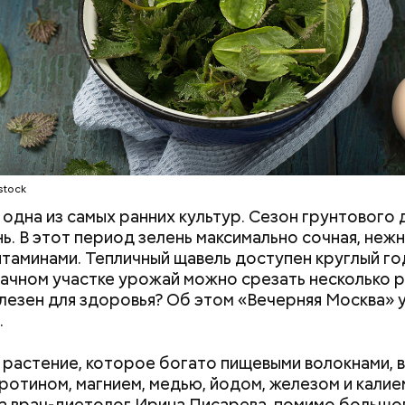
Е
ВРАЧИ
РАСТЕНИЯ
ПРОДУКТЫ
stock
одна из самых ранних культур. Сезон грунтового 
нь. В этот период зелень максимально сочная, нежн
итаминами. Тепличный щавель доступен круглый год
дачном участке урожай можно срезать несколько р
лезен для здоровья? Об этом «Вечерняя Москва» у
.
растение, которое богато пищевыми волокнами, 
аротином, магнием, медью, йодом, железом и калие
а врач-диетолог Ирина Писарева, помимо большо