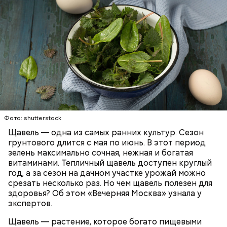
Опасность же щавеля состоит в том, что он
содержит большое количество щавелевой кислоты,
которая может способствовать образованию
Фото: shutterstock
камней в почках, объяснила диетолог.
Щавель — одна из самых ранних культур. Сезон
ЗДОРОВЬЕ
ВРАЧИ
РАСТЕНИЯ
грунтового длится с мая по июнь. В этот период
ПРОДУКТЫ
зелень максимально сочная, нежная и богатая
витаминами. Тепличный щавель доступен круглый
год, а за сезон на дачном участке урожай можно
срезать несколько раз. Но чем щавель полезен для
здоровья? Об этом «Вечерняя Москва» узнала у
экспертов.
Щавель — растение, которое богато пищевыми