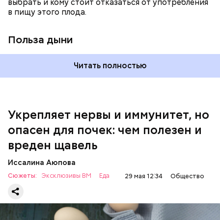
выбрать и кому стоит отказаться от употребления
По мнению специалиста, здоровому человеку
в пищу этого плода.
достаточно включать щавель в рацион несколько
раз в месяц. В небольших количествах в свежем
виде или припущенном на сковороде.
Польза дыни
Читать полностью
Укрепляет нервы и иммунитет, но
опасен для почек: чем полезен и
— Если человек уже болеет мочекаменной
вреден щавель
болезнью, щавель ему не рекомендуется. При
артрите, гастрите, холецистите, синдроме
Иссалина Аюпова
раздраженного кишечника, язвах и панкреатите
Сюжеты:
Эксклюзивы ВМ
Еда
29 мая 12:34
Общество
продукт тоже лучше исключить из рациона, —
предупредила врач. — Он может привести к
повышению кислотности желудка и раздражать
слизистые оболочки.