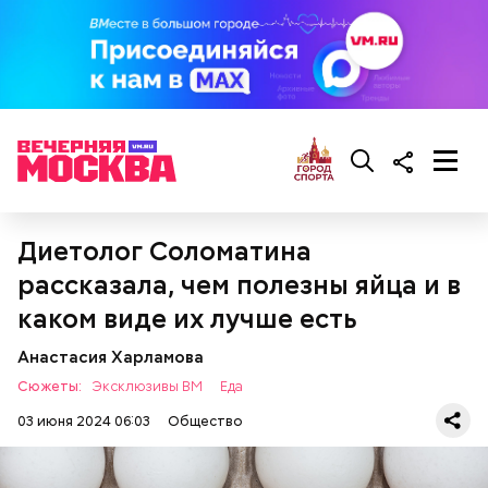
Также не нужно есть дыню до корки, потому что
именно там скапливаются нитраты. И важно
тщательно ее мыть, чтобы не отравиться, добавила
собеседница «ВМ».
Диетолог Соломатина
рассказала, чем полезны яйца и в
каком виде их лучше есть
Анастасия Харламова
Сюжеты:
Эксклюзивы ВМ
Еда
03 июня 2024 06:03
Общество
— Там может содержаться огромное количество