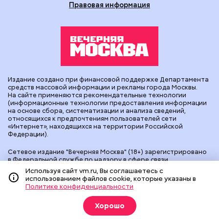
Правовая информация
Издание создано при финансовой поддержке Департамента
средств массовой информации и рекламы города Москвы.
На сайте применяются рекомендательные технологии
(информационные технологии предоставления информации
на основе сбора, систематизации и анализа сведений,
относящихся к предпочтениям пользователей сети
«Интернет», находящихся на территории Российской
Федерации).
Сетевое издание "Вечерняя Москва" (18+) зарегистрировано
в Федеральной службе по надзору в сфере связи,
информационных технологий и массовых коммуникаций
Используя сайт vm.ru, Вы соглашаетесь с
(Роскомнадзор). Свидетельство о регистрации ЭЛ № ФС 77 -
использованием файлов cookie, которые указаны в
90524 от 09.12.2025. Учредитель: АО "Редакция газеты
Политике конфиденциальности
"Вечерняя Москва". Главный редактор
vm.ru
: Александр
Геннадьевич Глуходедов. Адрес редакции: 127015, г.Москва,
Хорошо
Бумажный пр-д, д. 14, стр. 2. Телефон:
+7(499)557-04-24
. Адрес
эл.почты:
edit@vm.ru
. Почта для связи с редакцией сайта: