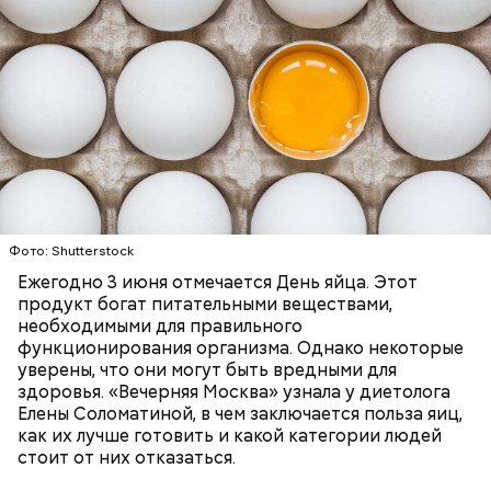
нитратов, которое вызовет головокружение,
гипоксию и ухудшение физического состояния, —
предостерегла Соломатина.
Фото: Shutterstock
Ежегодно 3 июня отмечается День яйца. Этот
продукт богат питательными веществами,
необходимыми для правильного
функционирования организма. Однако некоторые
беременным, кормящим женщинам;
уверены, что они могут быть вредными для
людям с ослабленной иммунной системой;
здоровья. «Вечерняя Москва» узнала у диетолога
пожилым;
Елены Соломатиной, в чем заключается польза яиц,
детям.
как их лучше готовить и какой категории людей
стоит от них отказаться.