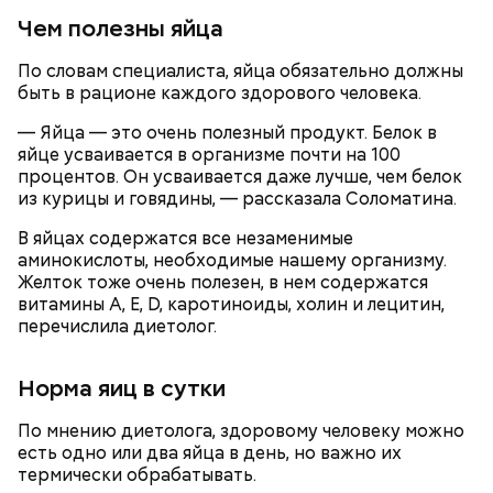
Чем полезны яйца
По словам специалиста, яйца обязательно должны
быть в рационе каждого здорового человека.
— Яйца — это очень полезный продукт. Белок в
яйце усваивается в организме почти на 100
процентов. Он усваивается даже лучше, чем белок
из курицы и говядины, — рассказала Соломатина.
В яйцах содержатся все незаменимые
аминокислоты, необходимые нашему организму.
Желток тоже очень полезен, в нем содержатся
витамины А, Е, D, каротиноиды, холин и лецитин,
перечислила диетолог.
Ранние плоды, по словам врача, лучше не есть:
Терапевт Кондрахин назвал
Чистит сосуды и защищает от
продукты и напитки, которые
Норма яиц в сутки
рака: чем полезен кресс-салат
выводят токсины из организма
По мнению диетолога, здоровому человеку можно
есть одно или два яйца в день, но важно их
термически обрабатывать.