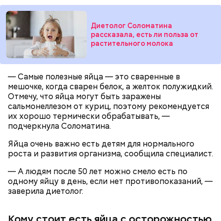
Диетолог Соломатина
рассказала, есть ли польза от
растительного молока
— В дыне содержится много сахара, который
— Самые полезные яйца — это сваренные в
представлен фруктозой. С одной стороны — это
мешочке, когда сварен белок, а желток полужидкий.
хорошо, потому что дает энергию. Но важно
Отмечу, что яйца могут быть заражены
помнить, что сладкими дынями не нужно сильно
сальмонеллезом от куриц, поэтому рекомендуется
увлекаться, так же как и арбузами, людям с
их хорошо термически обрабатывать, —
сахарным диабетом и лишним весом, —
подчеркнула Соломатина.
подчеркнула доктор.
Яйца очень важно есть детям для нормального
роста и развития организма, сообщила специалист.
— А людям после 50 лет можно смело есть по
одному яйцу в день, если нет противопоказаний, —
заверила диетолог.
Кому стоит есть яйца с осторожностью