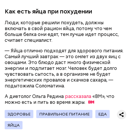
Однако диетолог предупредила: не для всех дыня
Вовсю идет и сезон черешни. «Вечерняя Москва»
может быть полезна. В первую очередь ее стоит
узнала у врача — эндокринолога-диетолога
Как есть яйца при похудении
есть с осторожностью людям:
Натальи Лазуренко,
как правильно есть эту ягоду
с
пользой для здоровья.
Люди, которые решили похудеть, должны
включать в свой рацион яйца, потому что чем
больше белка они едят, тем лучше идет процесс,
считает специалист.
— Яйца отлично подходят для здорового питания.
Самый лучший завтрак — это омлет из двух яиц с
овощами. Это блюдо даст много физической
энергии и подпитает мозг. Человек будет долго
чувствовать сытость, а в организме не будет
энергетических провалов и скачков сахара, —
— Наиболее распространенные борщ, щи, котлеты,
подытожила Соломатина.
салаты, лаваш с творогом и сыром, пироги, омлет,
запеканка. Щавеля там везде используется
А диетолог Ольга Редина
рассказала
«ВМ», что
немного, поэтому никакого вреда от него не будет.
можно есть и пить во время
жары.
Чем разнообразнее рацион питания человека, тем
лучше. Потому что это исключает вероятность
ЗДОРОВЬЕ
ПРАВИЛЬНОЕ ПИТАНИЕ
ЕДА
возникновения дефицитов микроэлементов, —
Фото: Shutterstock
заверил специалист.
ЯЙЦА