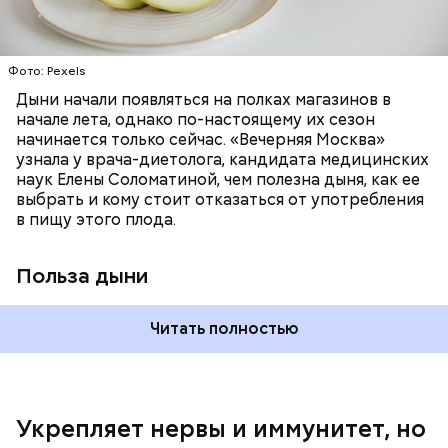
лютеин и зеаксантин — эти каротиноиды
отлично поддерживают наше зрение;
калий — оказывает мочегонное действие,
Фото: Pexels
поддерживает сердечно-сосудистую
систему и предотвращает скачки давления;
Дыни начали появляться на полках магазинов в
магний — помогает калию и не дает сосудам
начале лета, однако по-настоящему их сезон
спазмироваться.
начинается только сейчас. «Вечерняя Москва»
узнала у врача-диетолога, кандидата медицинских
наук Елены Соломатиной, чем полезна дыня, как ее
выбрать и кому стоит отказаться от употребления
По мнению специалиста, здоровому человеку
в пищу этого плода.
достаточно включать щавель в рацион несколько
раз в месяц. В небольших количествах в свежем
виде или припущенном на сковороде.
Польза дыни
Читать полностью
Укрепляет нервы и иммунитет, но