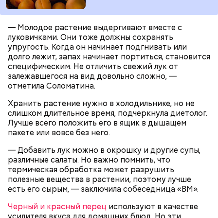
— Молодое растение выдергивают вместе с
луковичками. Они тоже должны сохранять
упругость. Когда он начинает подгнивать или
долго лежит, запах начинает портиться, становится
специфическим. Не отличить свежий лук от
залежавшегося на вид довольно сложно, —
отметила Соломатина.
Однако диетолог предупредила: не для всех дыня
Вовсю идет и сезон черешни. «Вечерняя Москва»
Хранить растение нужно в холодильнике, но не
может быть полезна. В первую очередь ее стоит
узнала у врача — эндокринолога-диетолога
слишком длительное время, подчеркнула диетолог.
есть с осторожностью людям:
Натальи Лазуренко,
как правильно есть эту ягоду
с
Лучше всего положить его в ящик в дышащем
пользой для здоровья.
пакете или вовсе без него.
— Добавить лук можно в окрошку и другие супы,
различные салаты. Но важно помнить, что
термическая обработка может разрушить
полезные вещества в растении, поэтому лучше
есть его сырым, — заключила собеседница «ВМ».
Черный и красный перец
используют в качестве
усилителя вкуса для домашних блюд. Но эти