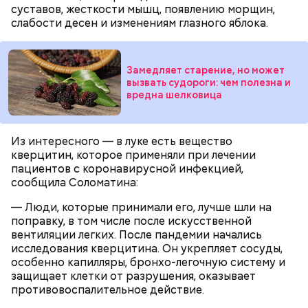
суставов, жесткости мышц, появлению морщин,
слабости десен и изменениям глазного яблока.
беременным, кормящим женщинам;
людям с ослабленной иммунной системой;
Замедляет старение, но может
пожилым;
вызвать судороги: чем полезна и
вредна шелковица
детям.
Из интересного — в луке есть вещество
кверцитин, которое применяли при лечении
пациентов с коронавирусной инфекцией,
сообщила Соломатина:
— Люди, которые принимали его, лучше шли на
поправку, в том числе после искусственной
вентиляции легких. После пандемии начались
исследования кверцитина. Он укрепляет сосуды,
особенно капилляры, бронхо-легочную систему и
защищает клетки от разрушения, оказывает
противовоспалительное действие.