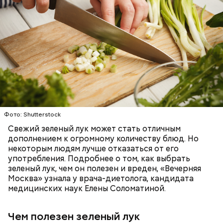
Фото: Shutterstock
Свежий зеленый лук может стать отличным
дополнением к огромному количеству блюд. Но
Также не нужно есть дыню до корки, потому что
некоторым людям лучше отказаться от его
именно там скапливаются нитраты. И важно
употребления. Подробнее о том, как выбрать
тщательно ее мыть, чтобы не отравиться, добавила
зеленый лук, чем он полезен и вреден, «Вечерняя
собеседница «ВМ».
Москва» узнала у врача-диетолога, кандидата
медицинских наук Елены Соломатиной.
Чем полезен зеленый лук