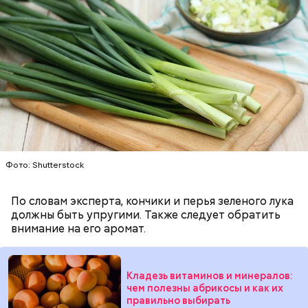
подчеркнула доктор.
Фото: Shutterstock
с сахарным диабетом;
лишним весом.
По словам эксперта, кончики и перья зеленого лука
должны быть упругими. Также следует обратить
внимание на его аромат.
Кладезь витаминов и минералов:
чем полезны абрикосы и как их
правильно выбирать