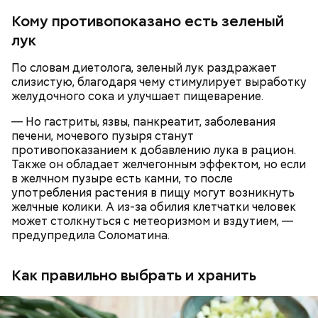
Кому противопоказано есть зеленый
Ранние плоды, по словам врача, лучше не есть:
лук
Терапевт Кондрахин назвал
Чистит сосуды и защищает от
По словам диетолога, зеленый лук раздражает
продукты и напитки, которые
рака: чем полезен кресс-салат
выводят токсины из организма
слизистую, благодаря чему стимулирует выработку
желудочного сока и улучшает пищеварение.
— Но гастриты, язвы, панкреатит, заболевания
печени, мочевого пузыря станут
противопоказанием к добавлению лука в рацион.
Также он обладает желчегонным эффектом, но если
в желчном пузыре есть камни, то после
употребления растения в пищу могут возникнуть
желчные колики. А из-за обилия клетчатки человек
может столкнуться с метеоризмом и вздутием, —
предупредила Соломатина.
— В дыне содержится много сахара, который
представлен фруктозой. С одной стороны — это
хорошо, потому что дает энергию. Но важно
Как правильно выбрать и хранить
помнить, что сладкими дынями не нужно сильно
увлекаться, так же как и арбузами, людям с
сахарным диабетом и лишним весом, —