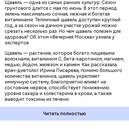
Щавель — одна из самых ранних культур. Сезон
ЗДОРОВЬЕ
ВРАЧИ
РАСТЕНИЯ
грунтового длится с мая по июнь. В этот период
ПРОДУКТЫ
зелень максимально сочная, нежная и богатая
витаминами. Тепличный щавель доступен круглый
год, а за сезон на дачном участке урожай можно
срезать несколько раз. Но чем щавель полезен для
здоровья? Об этом «Вечерняя Москва» узнала у
экспертов.
Щавель — растение, которое богато пищевыми
волокнами, витамином С, бета-каротином, магнием,
медью, йодом, железом и калием. Как рассказала
врач-диетолог Ирина Писарева, помимо большого
количества витаминов, щавель укрепляет
иммунную систему, благоприятно влияет на
состояние нервов, способствует понижению
уровня сахара и холестерина в крови, а также
выводит токсины из печени.
Читать полностью