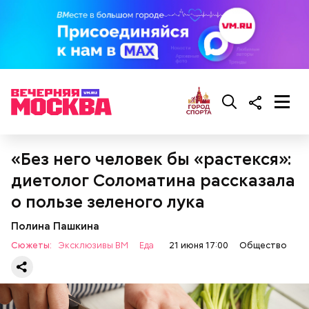
«Без него человек бы «растекся»:
Фото: Shutterstock
диетолог Соломатина рассказала
о пользе зеленого лука
Полина Пашкина
Сюжеты:
Эксклюзивы ВМ
Еда
21 июня 17:00
Общество
Как выбрать дыню