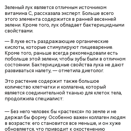
Зеленый лук является отличным источником
витамина C, рассказала эксперт. Больше всего
этого элемента содержится в ранней весенней
зелени. Кроме того, лук обладает бактерицидными
свойствами.
— В луке есть раздражающие органические
кислоты, которые стимулируют пищеварение.
Кроме того, раньше всегда рекомендовали есть
— Там может содержаться огромное количество
побольше этой зелени, чтобы зубы были в отличном
нитратов, которое вызовет головокружение,
состоянии. Бактерицидные свойства лука не дают
гипоксию и ухудшение физического состояния, —
развиваться налету, — отметила диетолог.
предостерегла Соломатина.
Это растение содержит также большое
количество клетчатки и коллагена, который
является соединительной тканью для клеток тела,
продолжила специалист:
— Без него человек бы «растекся» по земле и не
держал бы форму. Особенно важен коллаген людям
в возрасте: его становится все меньше, и он хуже
обновляется, что приводит к окостенению