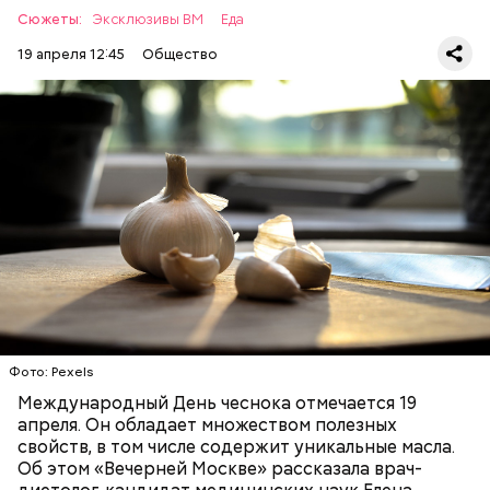
Сюжеты:
Эксклюзивы ВМ
Еда
19 апреля 12:45
Общество
— Чеснок является достаточно полезным
продуктом. В нем содержатся уникальные
Диетолог Соломатина
эфирные масла. Они отпугивают потенциальные
рассказала, что лучше есть при
вирусы. Это нужно взять на вооружение для себя. Я
гриппе и коронавирусе
рекомендую есть чеснок во время простуды. Но он
ЗДОРОВЬЕ
ВРАЧИ
ПРОДУКТЫ
не может быть единственным средством для
борьбы с простудой, — подчеркнула специалист.
Фото: Pexels
Международный День чеснока отмечается 19
апреля. Он обладает множеством полезных
свойств, в том числе содержит уникальные масла.
Об этом «Вечерней Москве» рассказала врач-