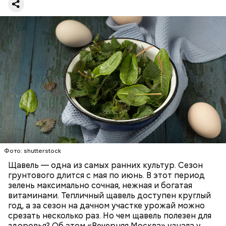
По словам эксперта, чеснок хорошо разжижает
повышению кислотности желудка и раздражать
кровь, поэтому его полезно есть людям с
слизистые оболочки.
атеросклерозом.
Опасность же щавеля состоит в том, что он
— Я советую есть не более одного зубчика чеснока
содержит большое количество щавелевой кислоты,
в сыром виде в день. Тем не менее некоторым
которая может способствовать образованию
Фото: shutterstock
людям стоит вообще отказаться от данного
камней в почках, объяснила диетолог.
Щавель — одна из самых ранних культур. Сезон
продукта. Например, тем, у кого есть проблемы с
ЗДОРОВЬЕ
ВРАЧИ
РАСТЕНИЯ
грунтового длится с мая по июнь. В этот период
желудочно-кишечным трактом. Эфирные масла
ПРОДУКТЫ
зелень максимально сочная, нежная и богатая
оказывают раздражающее действие на слизистые
витаминами. Тепличный щавель доступен круглый
оболочки кишечника и могут вызвать обострение,
год, а за сезон на дачном участке урожай можно
— предупредила Соломатина.
срезать несколько раз. Но чем щавель полезен для
здоровья? Об этом «Вечерняя Москва» узнала у