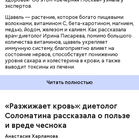
экспертов.
Щавель — растение, которое богато пищевыми
волокнами, витамином С, бета-каротином, магнием,
медью, йодом, железом и калием. Как рассказала
врач-диетолог Ирина Писарева, помимо большого
количества витаминов, щавель укрепляет
иммунную систему, благоприятно влияет на
состояние нервов, способствует понижению
уровня сахара и холестерина в крови, а также
Диетолог отметила, что норма потребления
выводит токсины из печени.
чеснока сугубо индивидуальна.
Читать полностью
«Разжижает кровь»: диетолог
Соломатина рассказала о пользе
и вреде чеснока
Анастасия Харламова