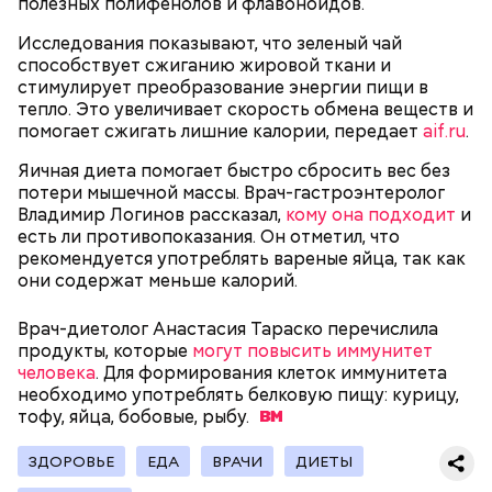
полезных полифенолов и флавоноидов.
Исследования показывают, что зеленый чай
способствует сжиганию жировой ткани и
Однако диетолог предупредила: не для всех дыня
Вовсю идет и сезон черешни. «Вечерняя Москва»
стимулирует преобразование энергии пищи в
может быть полезна. В первую очередь ее стоит
узнала у врача — эндокринолога-диетолога
тепло. Это увеличивает скорость обмена веществ и
есть с осторожностью людям:
Натальи Лазуренко,
как правильно есть эту ягоду
с
помогает сжигать лишние калории, передает
aif.ru
.
пользой для здоровья.
Яичная диета помогает быстро сбросить вес без
потери мышечной массы. Врач-гастроэнтеролог
Владимир Логинов рассказал,
кому она подходит
и
есть ли противопоказания. Он отметил, что
рекомендуется употреблять вареные яйца, так как
они содержат меньше калорий.
Врач-диетолог Анастасия Тараско перечислила
продукты, которые
могут повысить иммунитет
человека
. Для формирования клеток иммунитета
— Наиболее распространенные борщ, щи, котлеты,
необходимо употреблять белковую пищу: курицу,
салаты, лаваш с творогом и сыром, пироги, омлет,
тофу, яйца, бобовые,
рыбу.
запеканка. Щавеля там везде используется
немного, поэтому никакого вреда от него не будет.
ЗДОРОВЬЕ
ЕДА
ВРАЧИ
ДИЕТЫ
Чем разнообразнее рацион питания человека, тем
лучше. Потому что это исключает вероятность