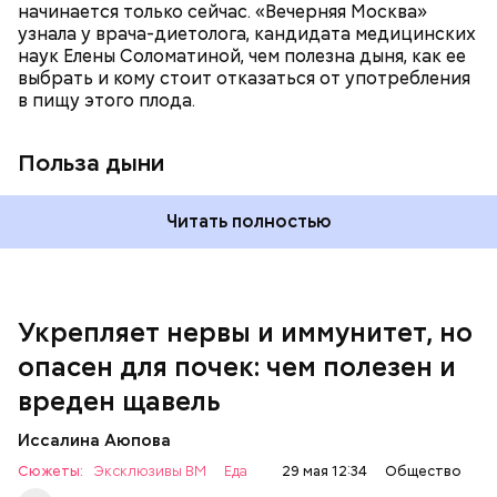
спазмироваться.
начинается только сейчас. «Вечерняя Москва»
узнала у врача-диетолога, кандидата медицинских
наук Елены Соломатиной, чем полезна дыня, как ее
выбрать и кому стоит отказаться от употребления
По мнению специалиста, здоровому человеку
— Однако если человеку нужно не разжижать
в пищу этого плода.
достаточно включать щавель в рацион несколько
кровь, а наоборот, ее коагулировать, то нужно
раз в месяц. В небольших количествах в свежем
полностью исключить чеснок из рациона, —
виде или припущенном на сковороде.
уточнила диетолог.
Польза дыни
Читать полностью
Укрепляет нервы и иммунитет, но
опасен для почек: чем полезен и
— Если человек уже болеет мочекаменной
вреден щавель
болезнью, щавель ему не рекомендуется. При
артрите, гастрите, холецистите, синдроме
Иссалина Аюпова
раздраженного кишечника, язвах и панкреатите
Сюжеты:
Эксклюзивы ВМ
Еда
29 мая 12:34
Общество
продукт тоже лучше исключить из рациона, —
предупредила врач. — Он может привести к