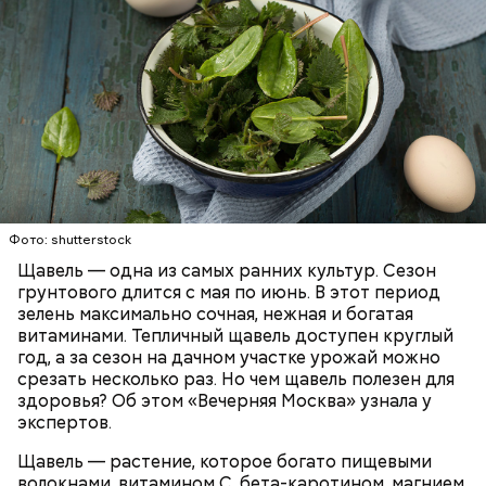
Опасность же щавеля состоит в том, что он
содержит большое количество щавелевой кислоты,
которая может способствовать образованию
Фото: shutterstock
камней в почках, объяснила диетолог.
Щавель — одна из самых ранних культур. Сезон
ЗДОРОВЬЕ
ВРАЧИ
РАСТЕНИЯ
грунтового длится с мая по июнь. В этот период
ПРОДУКТЫ
зелень максимально сочная, нежная и богатая
витаминами. Тепличный щавель доступен круглый
год, а за сезон на дачном участке урожай можно
срезать несколько раз. Но чем щавель полезен для
здоровья? Об этом «Вечерняя Москва» узнала у
экспертов.
Щавель — растение, которое богато пищевыми
волокнами, витамином С, бета-каротином, магнием,