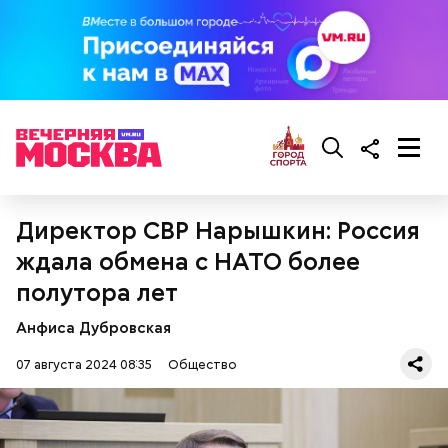
— Там может содержаться огромное количество
нитратов, которое вызовет головокружение,
гипоксию и ухудшение физического состояния, —
предостерегла Соломатина.
кабачок;
брынза;
растительное масло;
помидоры черри либо грунтовые.
Директор СВР Нарышкин: Россия
ждала обмена с НАТО более
полутора лет
Анфиса Дубровская
беременным, кормящим женщинам;
людям с ослабленной иммунной системой;
07 августа 2024 08:35
Общество
пожилым;
детям.