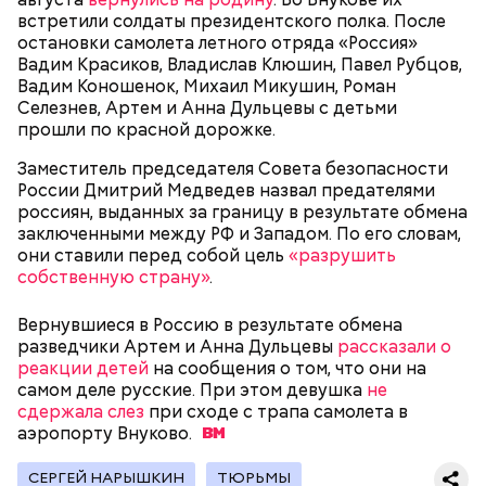
встретили солдаты президентского полка. После
остановки самолета летного отряда «Россия»
Спагетти из кабачков
Вадим Красиков, Владислав Клюшин, Павел Рубцов,
Вадим Коношенок, Михаил Микушин, Роман
Селезнев, Артем и Анна Дульцевы с детьми
прошли по красной дорожке.
— В дыне содержится много сахара, который
Заместитель председателя Совета безопасности
представлен фруктозой. С одной стороны — это
России Дмитрий Медведев назвал предателями
хорошо, потому что дает энергию. Но важно
россиян, выданных за границу в результате обмена
помнить, что сладкими дынями не нужно сильно
заключенными между РФ и Западом. По его словам,
увлекаться, так же как и арбузами, людям с
они ставили перед собой цель
«разрушить
сахарным диабетом и лишним весом, —
собственную страну»
.
подчеркнула доктор.
Вернувшиеся в Россию в результате обмена
разведчики Артем и Анна Дульцевы
рассказали о
реакции детей
на сообщения о том, что они на
самом деле русские. При этом девушка
не
сдержала слез
при сходе с трапа самолета в
— Кабачки, порезанные кубиками, нужно легко
аэропорту
Внуково.
обжарить на сковороде. К ним добавляются зелень
петрушки, чеснок, соль и оливковое масло.
СЕРГЕЙ НАРЫШКИН
ТЮРЬМЫ
Получается очень вкусно, — поделился рецептом