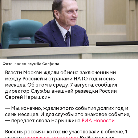
Ингредиенты:
Фото: пресс-служба Совфеда
Власти Москвы ждали обмена заключенными
между Россией и странами НАТО год и семь
месяцев. Об этом в среду, 7 августа, сообщил
директор Службы внешней разведки России
Ранние плоды, по словам врача, лучше не есть:
Сергей Нарышкин.
Терапевт Кондрахин назвал
— Мы, конечно, ждали этого события долгих год и
Чистит сосуды и защищает от
продукты и напитки, которые
рака: чем полезен кресс-салат
семь месяцев. И для службы это знаковое событие,
выводят токсины из организма
— передает слова Нарышкина
РИА Новости
.
Восемь россиян, которые участвовали в обмене, 1
августа
вернулись на родину
. Во Внукове их