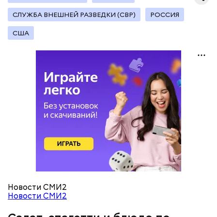
Копылов.
СЛУЖБА ВНЕШНЕЙ РАЗВЕДКИ (СВР)
РОССИЯ
США
с сахарным диабетом;
лишним весом.
кабачок;
петрушка;
чеснок;
оливковое масло;
соль.
Новости СМИ2
Новости СМИ2
Вовсю идет и сезон черешни. «Вечерняя Москва»