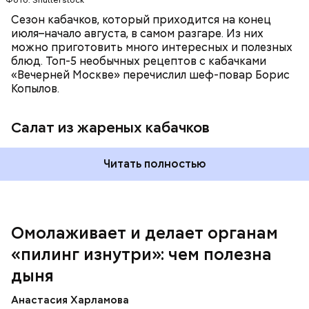
Фото: Shutterstock
Сезон кабачков, который приходится на конец
июля–начало августа, в самом разгаре. Из них
можно приготовить много интересных и полезных
блюд. Топ-5 необычных рецептов с кабачками
«Вечерней Москве» перечислил шеф-повар Борис
Вред дыни
Копылов.
Салат из жареных кабачков
А врач-эндокринолог Алексей Калинчев рассказал,
что существует множество блюд, где используют
растение.
Читать полностью
кремний — укрепляет кости, зубы, волосы и
ногти и оказывает омолаживающее действие;
витамин С — работает как антиоксидант,
иммуномодулятор, помогает выработке
соединительной ткани, улучшает тургор кожи;
Омолаживает и делает органам
клетчатка — достаточно нежная и забирает
«пилинг изнутри»: чем полезна
излишки холестерина, сахара и соли тяжелых
металлов;
дыня
фолиевая кислота (в большом количестве) —
она необходима беременным женщинам,
Анастасия Харламова
— В момент стресса он держит сосуды под
чтобы формировалась нервная трубка у