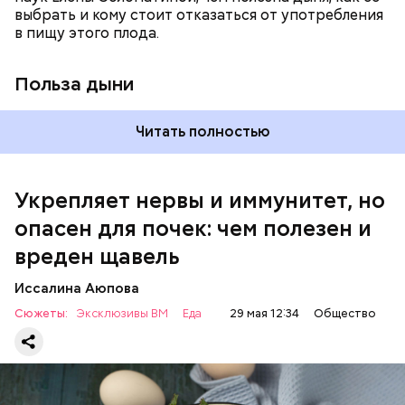
выбрать и кому стоит отказаться от употребления
достаточно включать щавель в рацион несколько
в пищу этого плода.
раз в месяц. В небольших количествах в свежем
виде или припущенном на сковороде.
Польза дыни
Читать полностью
Укрепляет нервы и иммунитет, но
опасен для почек: чем полезен и
— Если человек уже болеет мочекаменной
вреден щавель
болезнью, щавель ему не рекомендуется. При
артрите, гастрите, холецистите, синдроме
Иссалина Аюпова
раздраженного кишечника, язвах и панкреатите
Сюжеты:
Эксклюзивы ВМ
Еда
29 мая 12:34
Общество
продукт тоже лучше исключить из рациона, —
предупредила врач. — Он может привести к
повышению кислотности желудка и раздражать
слизистые оболочки.