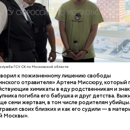
з квартиры пострадавших.
служба ГСУ СК по Московской области
оворил к пожизненному лишению свободы
инского отравителя» Артема Миссюру, который 
ствующие химикаты в еду родственникам и знак
упника погибла его бабушка и друг детства. Выж
у факту СК возбудил
уголовное дело
по двум ста
ще семи жертвам, в том числе родителям убийцы.
» и «Незаконный оборот оружия». Расследование
равил своих близких и как его судили — в матер
го дела
взял на контроль
председатель Следствен
й Москвы».
России Александр Бастрыкин.