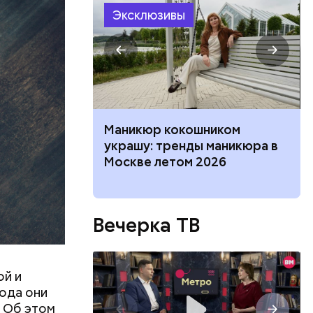
Эксклюзивы
ризнался,
елей,
колько
его
низил.
нка, выпады:
Маникюр кокошником
л
ффективных
украшу: тренды маникюра в
 разминки
Москве летом 2026
Вечерка ТВ
ой и
года они
. Об этом