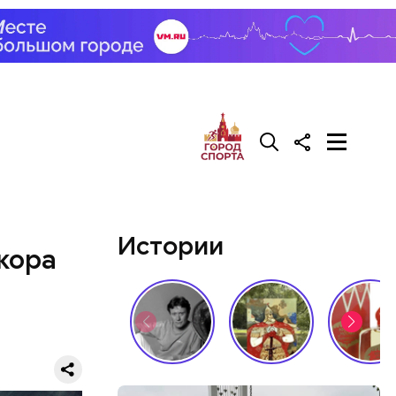
али возле
релил в
гонь
в
Истории
кора