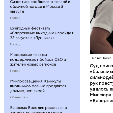
Синоптики сообщили о теплой и
изъятой и
облачной погоде в Москве 8
августа
Город
Ежегодный фестиваль
«Спортивные выходные» пройдет
23 августа в «Лужниках»
Город
Московские театры
Фото: Пресс-
поддерживают бойцов СВО и
жителей новых регионов
Суд приг
«балаших
Город
сильнодей
Минпросвещения: Каникулы
рук прест
школьников осенью продлятся
По данном
удалось е
дольше, чем зимой
«Убийство
Миссюра т
Общество
уголовно
«Вечерне
комитета 
Вячеслав Володин рассказал о
законах, вступивших в силу в