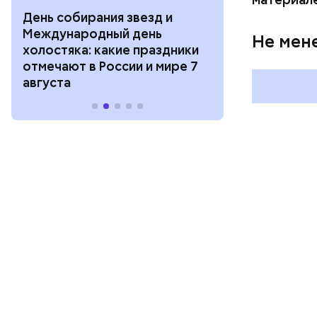
День собирания звезд и
День шевеле
Международный день
и Междунар
Не мен
холостяка: какие праздники
подкаблучни
отмечают в России и мире 7
праздники о
августа
и мире 6 авг