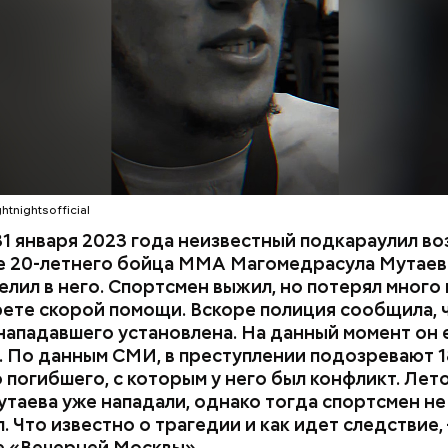
мощь, однако врачи оказались бессильны — пост
КА ДАГЕСТАН
СМЕРТЬ
ти в больницу.
htnightsofficial
1 января 2023 года неизвестный подкараулил во
е 20-летнего бойца ММА Магомедрасула Мутаева
елил в него. Спортсмен выжил, но потерял много 
рете скорой помощи. Вскоре полиция сообщила, 
нападавшего установлена. На данный момент он 
 По данным СМИ, в преступлении подозревают 1
 погибшего, с которым у него был конфликт. Лет
утаева уже нападали, однако тогда спортсмен не
. Что известно о трагедии и как идет следствие,
е «Вечерней Москвы».