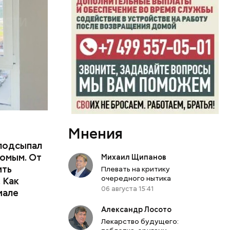
Мнения
подсыпал
омым. От
Михаил Щипанов
ить
Плевать на критику
тьям:
очередного нытика
 Как
06 августа 15:41
иале
ного
Александр Лосото
Лекарство будущего: