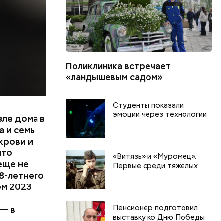
радавший
Поликлиника встречает
«ландышевым садом»
Студенты показали
эмоции через технологии
зле дома в
 и семь
крови и
что
«Витязь» и «Муромец».
еще не
Первые среди тяжелых
8-летнего
ом 2023
Пенсионер подготовил
 — в
выставку ко Дню Победы