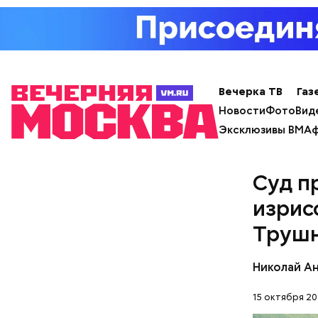
Кто ещ
Примечате
Школы еди
спортсмен
Вечерка ТВ
Газ
ответ.
Новости
Фото
Вид
Эксклюзивы ВМ
Аф
Суд п
изрис
Труш
Николай А
15 октября 20