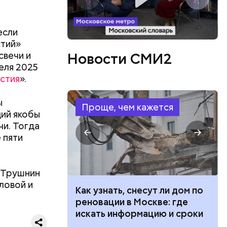
если
стий»
или
свечи и
Новости СМИ2
ий сын
еля 2025
артиру
стия
».
вленную
аться
ы
 объявлен
Проще, чем кажется
ий якобы
 этого,
чи. Тогда
и
 пяти
р Трушнин
ловой и
 100 тысяч
Как узнать, снесут ли дом по
дарства при
реновации в Москве: где
ии: кто может
искать информацию и сроки
 какие нужны