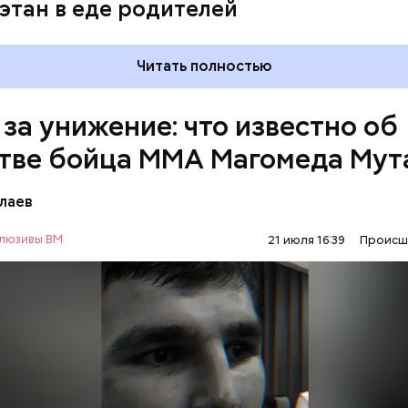
этан в еде родителей
Читать полностью
 за унижение: что известно об
тве бойца ММА Магомеда Мут
лаев
люзивы ВМ
21 июля 16:39
Происш
1 января Мутаев возвращался домой с тренировки
ма на улице Гапцахской в Махачкале на бойца нап
ый. Он выскочил из подъезда, выстрелил в спортсм
СЛЕДСТВЕННЫЙ КОМИТЕТ
ММА
и раз и скрылся. Очевидцы трагедии вызвали поли