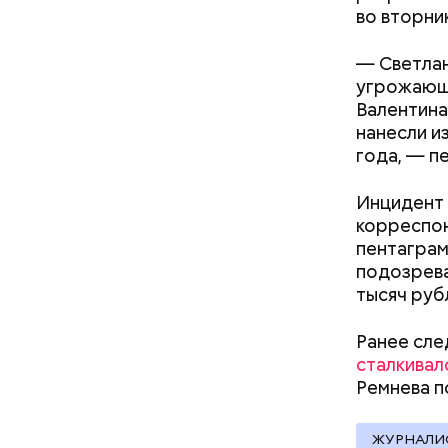
во вторник
— Светлан
угрожающу
Началось 
Валентина
скрытую к
нанесли и
потерпевш
года, — п
матери и 
Стражи по
пищу ела 
Инцидент 
вероятный
корреспон
план «Пер
пентаграм
полицейск
подозрева
аэропорт.
тысяч руб
Ранее сле
сталкивал
Pl
Ремнева п
Vi
ЖУРНАЛИ