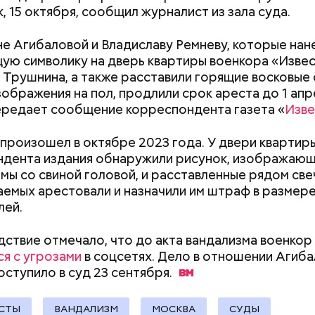
, 15 октября, сообщил журналист из зала суда.
е Агибаловой и Владиславу Ремневу, которые нан
ю символику на дверь квартиры военкора «Изве
расследование. В квартире потерпевших установ
 Трушнина, а также расставили горящие восковые 
амеру видеонаблюдения. На записи попал 25-летн
зображения на пол, продлили срок ареста до 1 апр
их Артем Миссюра, который тайно приходил в кв
ередает сообщение корреспондента газета «
Изве
отчима и подсыпал им в еду химикаты. Также отра
рядка отправились в село Чанко, где может скрыв
его младшая сестра.
произошел в октябре 2023 года. У двери квартир
 злоумышленник. Параллельно с этим в Махачкале
дента издания обнаружили рисунок, изображающ
ехват». Въезд и выезд в город перекрыты. Помимо
мы со свиной головой, и расставленные рядом све
ие патрулируют улицы, железнодорожный вокзал 
емых арестовали и назначили им штраф в размере
лей.
дствие отмечало, что до акта вандализма военко
ся с угрозами
в соцсетях. Дело в отношении Агиба
ay
Как поменять батареи дома и
Как получить до
оступило в суд 23
сентября.
не получить штраф
рублей от госу
deo
трудной ситуац
СТЫ
ВАНДАЛИЗМ
МОСКВА
СУДЫ
претендовать и