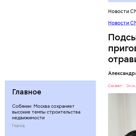
Новости С
Новости С
Подсы
приго
отрав
Видео: пре
Александр
— Личност
Сюжет:
Экск
Главное
меры к за
Все начал
Республик
больницу 
Собянин: Москва сохраняет
поставить
высокие темпы строительства
ОТРАВЛЕ
недвижимости
направили
сильнодей
СЛЕДСТВ
Город
организм 