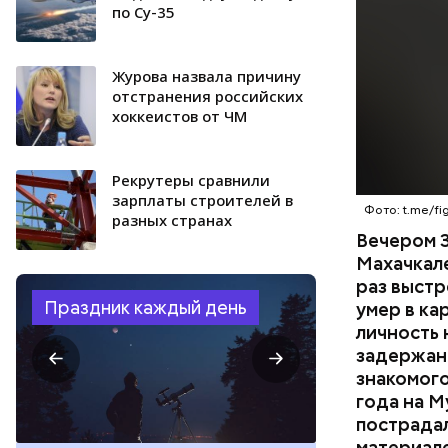
по Су-35
скорую по
РЕСПУБЛИ
умер по пу
Журова назвала причину
отстранения российских
хоккеистов от ЧМ
Рекрутеры сравнили
зарплаты строителей в
Фото: t.me/fig
разных странах
Вечером 3
Махачкал
раз выстр
Праздник каждый день
умер в ка
личность 
задержан.
знакомого
года на М
пострадал
материал