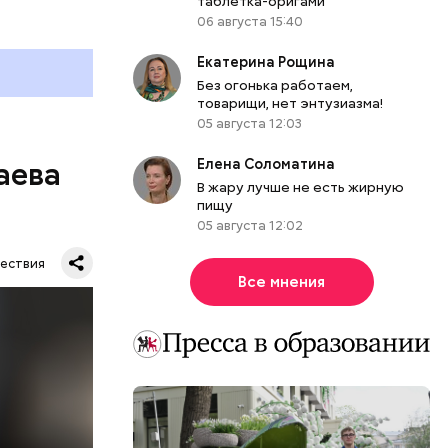
таблетка-оригами
06 августа 15:40
Екатерина Рощина
Без огонька работаем,
товарищи, нет энтузиазма!
05 августа 12:03
Елена Соломатина
аева
В жару лучше не есть жирную
пищу
05 августа 12:02
ествия
Все мнения
. Во дворе
ал
ена не
цию и