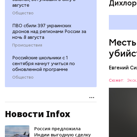
Дихлор
августе
Общество
ПВО сбили 397 украинских
дронов над регионами России за
ночь 8 августа
Месть
Происшествия
убийс
Российские школьники с 1
сентября начнут учиться по
Евгений Си
обновленной программе
Общество
Сюжет:
Экск
Новости Infox
Вечером 3
жилого до
неизвестн
Россия предложила
СПОРТ
менее сем
Индии выгодную сделку