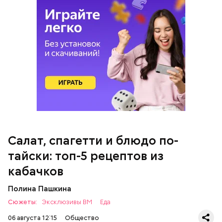
кабачок;
петрушка;
чеснок;
оливковое масло;
соль.
Салат, спагетти и блюдо по-
Однако диетолог предупредила: не для всех дыня
тайски: топ-5 рецептов из
может быть полезна. В первую очередь ее стоит
есть с осторожностью людям:
кабачков
Полина Пашкина
Сюжеты:
Эксклюзивы ВМ
Еда
06 августа 12:15
Общество