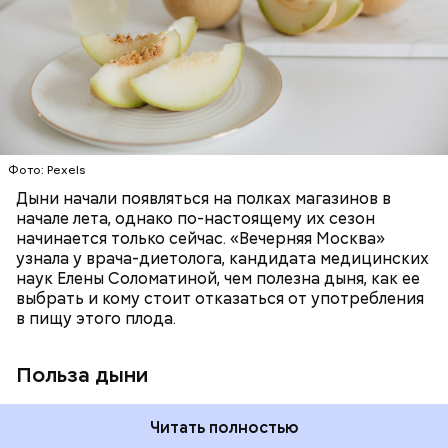
много энергии, чтобы ее усвоить, рассказала
необходим для обновления кожи. Дыня
доктор. Кроме того, этот плод богат витаминами и
«делает пилинг изнутри», обновляет
минералами. Так, в дыне содержатся:
слизистые оболочки органов. А еще именно
ЗДОРОВЬЕ
ПРАВИЛЬНОЕ ПИТАНИЕ
бета-каротин обеспечивает дыне желтый
ОВОЩИ
ЛЕТО
ФРУКТЫ
цвет;
лютеин и зеаксантин — эти каротиноиды
отлично поддерживают наше зрение;
калий — оказывает мочегонное действие,
Фото: Pexels
поддерживает сердечно-сосудистую
систему и предотвращает скачки давления;
Дыни начали появляться на полках магазинов в
магний — помогает калию и не дает сосудам
начале лета, однако по-настоящему их сезон
спазмироваться.
начинается только сейчас. «Вечерняя Москва»
узнала у врача-диетолога, кандидата медицинских
наук Елены Соломатиной, чем полезна дыня, как ее
выбрать и кому стоит отказаться от употребления
в пищу этого плода.
Польза дыни
Читать полностью