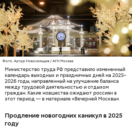
растительное масло;
помидоры черри либо грунтовые.
беременным, кормящим женщинам;
людям с ослабленной иммунной системой;
Фото: Артур Новосильцев / АГН Москва
пожилым;
Министерство труда РФ представило измененный
детям.
календарь выходных и праздничных дней на 2025–
2026 годы, направленный на улучшение баланса
между трудовой деятельностью и отдыхом
граждан. Какие новшества ожидают россиян в
этот период — в материале «Вечерней Москвы».
Ингредиенты:
Продление новогодних каникул в 2025
году