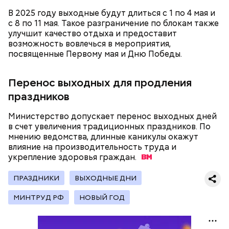
представлен фруктозой. С одной стороны — это
В 2025 году выходные будут длиться с 1 по 4 мая и
хорошо, потому что дает энергию. Но важно
с 8 по 11 мая. Такое разграничение по блокам также
помнить, что сладкими дынями не нужно сильно
улучшит качество отдыха и предоставит
увлекаться, так же как и арбузами, людям с
возможность вовлечься в мероприятия,
сахарным диабетом и лишним весом, —
посвященные Первому мая и Дню Победы.
подчеркнула доктор.
Перенос выходных для продления
праздников
— Кабачки, порезанные кубиками, нужно легко
Министерство допускает перенос выходных дней
обжарить на сковороде. К ним добавляются зелень
в счет увеличения традиционных праздников. По
петрушки, чеснок, соль и оливковое масло.
мнению ведомства, длинные каникулы окажут
Получается очень вкусно, — поделился рецептом
влияние на производительность труда и
Копылов.
укрепление здоровья
граждан.
ПРАЗДНИКИ
ВЫХОДНЫЕ ДНИ
с сахарным диабетом;
МИНТРУД РФ
НОВЫЙ ГОД
лишним весом.