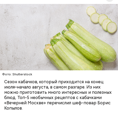
Ингредиенты:
ЕДА
ОВОЩИ
РЕЦЕПТЫ
Фото: Shutterstock
Фото: Shutterstock
Сезон кабачков, который приходится на конец
июля–начало августа, в самом разгаре. Из них
можно приготовить много интересных и полезных
блюд. Топ-5 необычных рецептов с кабачками
«Вечерней Москве» перечислил шеф-повар Борис
Вред дыни
Копылов.