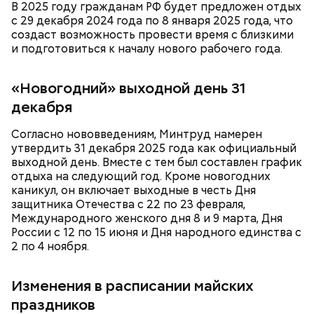
В 2025 году гражданам РФ будет предложен отдых
с 29 декабря 2024 года по 8 января 2025 года, что
создаст возможность провести время с близкими
и подготовиться к началу нового рабочего года.
«Новогодний» выходной день 31
Ранние плоды, по словам врача, лучше не есть:
декабря
Терапевт Кондрахин назвал
Чистит сосуды и защищает от
Согласно нововведениям, Минтруд намерен
продукты и напитки, которые
рака: чем полезен кресс-салат
утвердить 31 декабря 2025 года как официальный
выводят токсины из организма
выходной день. Вместе с тем был составлен график
отдыха на следующий год. Кроме новогодних
каникул, он включает выходные в честь Дня
защитника Отечества с 22 по 23 февраля,
Международного женского дня 8 и 9 марта, Дня
России с 12 по 15 июня и Дня народного единства с
Спагетти из кабачков
2 по 4 ноября.
Изменения в расписании майских
праздников
— В дыне содержится много сахара, который