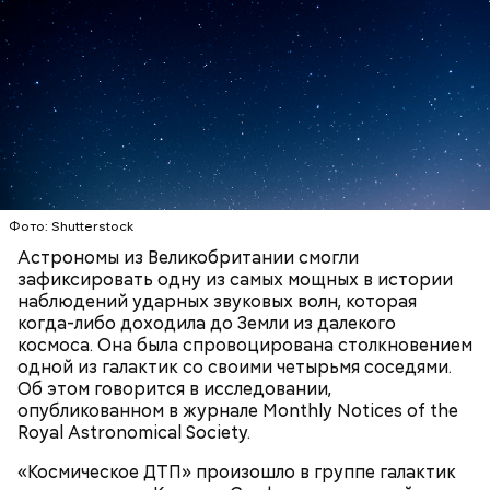
огородами. Там даже племенная ферма имени
Кирова стоит, где более полутора тысяч быков.
Акулы — опасные хищные рыбы, которые в
последние годы очень активно нападают на
туристов в курортных зонах. «Вечерняя Москва»
Фото: Shutterstock
решила вспомнить
топ-5 самых страшных случаев
.
Астрономы из Великобритании смогли
зафиксировать одну из самых мощных в истории
Бабич полагает, что зону отчуждения и ее
наблюдений ударных звуковых волн, которая
окрестности нужно развивать:
когда-либо доходила до Земли из далекого
космоса. Она была спровоцирована столкновением
одной из галактик со своими четырьмя соседями.
Об этом говорится в исследовании,
опубликованном в журнале Monthly Notices of the
Royal Astronomical Society.
«Космическое ДТП» произошло в группе галактик