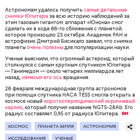
лишь из гуманных побуждений. 1947 год — период,
Астрономам удалось получить
самые детальные
когда мир приходил в себя после мировых войн,
Экскурсовод отметил, что в заповеднике нет
снимки Юпитера
за всю историю наблюдений за
страшных кровопролитных противостояний. И в
могильников, техники и мертвых городов,
этим газовым гигантом: аппарат «Юнона» смог
качестве напоминания о том, что ядерные
притягивающих сталкеров, как в украинской
сделать их в ходе 66-го сближения с планетой,
столкновения могут закончиться полным
Припяти. А на пожарную вышку, откуда можно
которое произошло 23 октября. Академик РАН и
уничтожением всего живого, были запущены эти
увидеть территорию чернобыльской станции,
астрофизик Дмитрий Бисикало заявил, что снимки
часы. И что бы сейчас ни говорили, они очень четко
подниматься запрещено. Зато есть выселенные
планеты
очень полезны
для популяризации науки.
и своевременно «реагировали» на актуальные
деревни — местный эксклюзив.
проблемы. Если даже у адептов этой концепции
Ученые выяснили, что огромный астероид, который
есть коммерческие амбиции — это их право.
столкнулся с самым крупным спутником Юпитера
Свое несогласие с предыдущим спикером в личном
Главное, что они заставляют людей задуматься над
— Ганимедом — около четырех миллиардов лет
разговоре с корреспондентом «Вечерней Москвы»
своим будущим и будущим человечества.
назад,
изменил его ось
вращения.
высказал председатель Всероссийского общества
Особенно опасно контактировать с водой, если вы
охраны природы Элмурод Расулмухамедов.
оказались в открытом море и получили порез или
Атака хищника: ихтиолог
26 февраля международная группа астрономов
Эксперт предположил, что любая информация,
ранку. Акула чувствует даже небольшое
объяснил, почему акулы
при помощи спутника НАСА TESS смогла открыть в
напоминающая о проблемах экологии и ядерной
количество крови на расстоянии до полутора
нападают на человека
космосе новый
короткопериодический коричневый
угрозы, — основание лишний раз задуматься о том,
километров. Если вы поранились в воде, сразу же
карлик
, который получил название NGTS-28Ab. Его
что физический мир не вечен и только в наших
выходите на берег.
радиус составляет 0,95 от радиуса
Юпитера.
силах сделать все, чтобы продлить жизнь себе и
окружающей нас природе:
КОСМОС
ПЛАНЕТА ЗЕМЛЯ
АСТРОНОМИЯ
— Во время перелета вы больше облучаетесь, чем в
период нахождения не территории в течение
ИССЛЕДОВАНИЯ
УЧЕНЫЕ