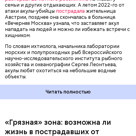
семьи и других отдыхающих. А летом 2022-го от
атаки акулы-убийцы
пострадала
жительница
Австрии, позднее она скончалась в больнице.
«Вечерняя Москва» узнала, что заставляет акул
Собеседник «Вечерней Москвы» отметил, что еще
нападать на людей и можно ли избежать встречи с
несколько лет назад о таких походах даже мечтать
хищником.
не приходилось, но сегодня это вполне
укладывается в рамки официальной экскурсии с
По словам ихтиолога, начальника лаборатории
гидом.
— Ко всем этим рейтингам и часам нужно
морских и полупроходных рыб Всероссийского
относиться скептически, ведь все эти оценки
научно-исследовательского института рыбного
экспертов, заключения, предположения
хозяйства и океанографии Сергея Леонтьева,
ангажированы. Такие заявления кому-то выгодны,
акулы любят охотиться на небольшие водные
— пояснил эксперт.
объекты.
Читать полностью
«Грязная» зона: возможна ли
Так как расстояния большие, экскурсионные
жизнь в пострадавших от
группы преодолевают первые 15 километров на