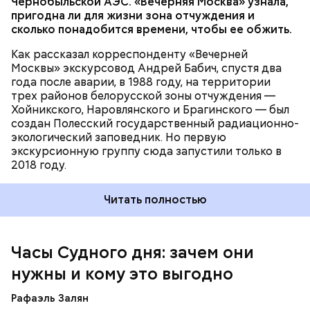
Чернобыльской АЭС. «Вечерняя Москва» узнала,
проект
пригодна ли для жизни зона отчуждения и
сколько понадобится времени, чтобы ее обжить.
Как рассказал корреспонденту «Вечерней
Москвы» экскурсовод Андрей Бабич, спустя два
года после аварии, в 1988 году, на территории
трех районов белорусской зоны отчуждения —
Хойникского, Наровлянского и Брагинского — был
Каждый год — в зависимости от того, какие
создан Полесский государственный радиационно-
события происходят в мире, — ученые,
экологический заповедник. Но первую
нобелевские лауреаты и специалисты по ядерной
экскурсионную группу сюда запустили только в
безопасности из экспертного совета «Бюллетеня
2018 году.
ученых-атомщиков» принимают решение о
переводе стрелки. Например, в 2017-м причиной
Читать полностью
перевода на полминуты вперед послужили как
ухудшающиеся отношения между ядерными
державами, отсутствие прогресса в сокращении
выбросов углекислого газа, так и усиление
Часы Судного дня: зачем они
— Поскольку мы стоим на пороге второго
национализма во всем мире и отрицание
ядерного века и периода беспрецедентного
нужны и кому это выгодно
изменения климата.
изменения климата, ученые вновь несут особую
ответственность за информирование
Рафаэль Залян
общественности и консультирование лидеров об