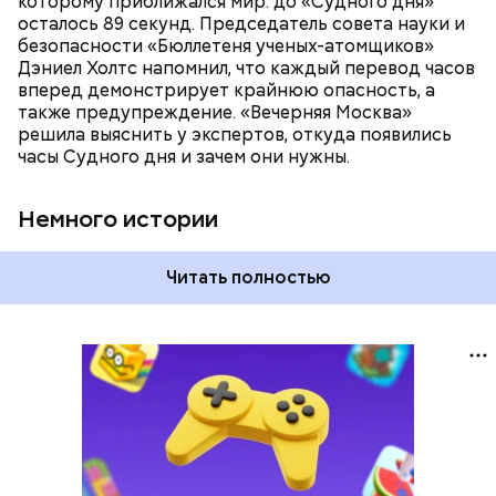
которому приближался мир: до «Судного дня»
время — без двух минут полночь. Вторая холодная
осталось 89 секунд. Председатель совета науки и
война между США и уже Россией стала обыденным
безопасности «Бюллетеня ученых-атомщиков»
предметом обсуждения для аналитиков со всего
Дэниел Холтс напомнил, что каждый перевод часов
мира. Но, помимо перспективы отправиться в
вперед демонстрирует крайнюю опасность, а
«атомный рай», с 2007 года на стрелку часов
также предупреждение. «Вечерняя Москва»
влияет еще одна глобальная угроза —
решила выяснить у экспертов, откуда появились
климатические изменения.
часы Судного дня и зачем они нужны.
Немного истории
Читать полностью