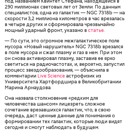
под названием Квинтет Стефана, находящейся в
Он также уточнил, что у человека крайне мало
290 миллионах световых лет от Земли. По данным
шансов выжить, если он окажется на пути у акулы.
специалистов, одна из галактик — NGC 7318b — на
Ни один метод и способ защиты или обороны в
скорости 3,2 миллиона километров в час врезалась
стрессовой ситуации не помогает, ведь у морского
в четыре других и сформировала чрезвычайно
обитателя больше преимуществ в воде как по
мощный ударный фронт, указано в
статье
.
выносливости, так и по силе.
— По сути, это огромное межгалактическое поле
мусора. «Новый нарушитель» NGC 7318b врезался
в поле мусора и сжал плазму и газ в нем. При этом
— Таких деревень много, их 95 в заповеднике. Это
он снова активировал плазму, заставив ее ярко
вообще отдельный объект исследования, —
светиться на радиочастотах, и, вероятно, запустил
заметил он.
процесс звездообразования, — объяснила в
комментарии
Live Science
астрофизик из
Также специалист отметил, что часы Судного дня
Университета Хартфордшира в Великобритании
помогают больше людей привлечь к проблемам
Марина Арнаудова.
глобального потепления, климатических изменений
и природных последствий войн.
Она назвала столкновение «редким для
человечества шансом» лицезреть сложное
сочетание врезавшихся галактик, что, в свою
— Хищник чувствует кровь, разведенную в
очередь, даст ценные данные для понимания о
морской воде в пропорции один к миллиону, —
формировании тех галактик, которые люди видят
— Почему-то все говорят о заговорах, забывая о
пояснил собеседник «ВМ».
сегодня и смогут наблюдать в будущем.
том, что проект этот более 70 лет назад был создан