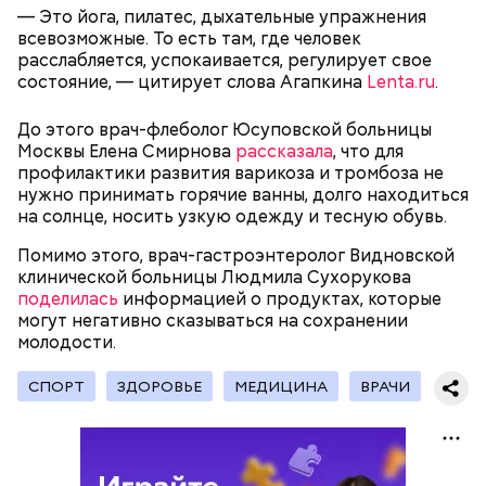
— Это йога, пилатес, дыхательные упражнения
помнить, что сладкими дынями не нужно сильно
всевозможные. То есть там, где человек
увлекаться, так же как и арбузами, людям с
расслабляется, успокаивается, регулирует свое
сахарным диабетом и лишним весом, —
состояние, — цитирует слова Агапкина
Lenta.ru
.
подчеркнула доктор.
До этого врач-флеболог Юсуповской больницы
Москвы Елена Смирнова
рассказала
, что для
профилактики развития варикоза и тромбоза не
нужно принимать горячие ванны, долго находиться
— Кабачки, порезанные кубиками, нужно легко
на солнце, носить узкую одежду и тесную обувь.
обжарить на сковороде. К ним добавляются зелень
петрушки, чеснок, соль и оливковое масло.
Помимо этого, врач-гастроэнтеролог Видновской
Получается очень вкусно, — поделился рецептом
клинической больницы Людмила Сухорукова
Копылов.
поделилась
информацией о продуктах, которые
могут негативно сказываться на сохранении
молодости.
с сахарным диабетом;
СПОРТ
ЗДОРОВЬЕ
МЕДИЦИНА
ВРАЧИ
лишним весом.