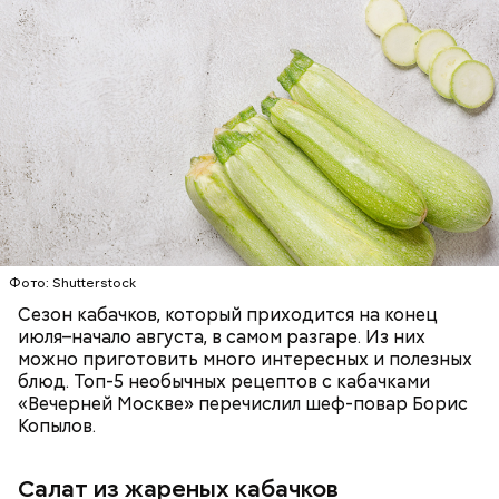
Ингредиенты:
— Наиболее распространенные борщ, щи, котлеты,
салаты, лаваш с творогом и сыром, пироги, омлет,
запеканка. Щавеля там везде используется
ЕДА
ОВОЩИ
РЕЦЕПТЫ
немного, поэтому никакого вреда от него не будет.
Чем разнообразнее рацион питания человека, тем
лучше. Потому что это исключает вероятность
возникновения дефицитов микроэлементов, —
заверил специалист.
Фото: Shutterstock
Фото: Shutterstock
Сезон кабачков, который приходится на конец
июля–начало августа, в самом разгаре. Из них
можно приготовить много интересных и полезных
блюд. Топ-5 необычных рецептов с кабачками
«Вечерней Москве» перечислил шеф-повар Борис
Вред дыни
Копылов.
Салат из жареных кабачков
А врач-эндокринолог Алексей Калинчев рассказал,