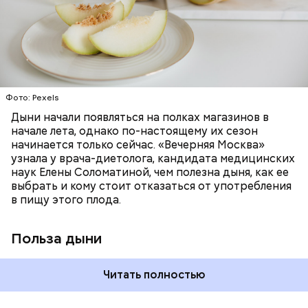
«делает пилинг изнутри», обновляет
минералами. Так, в дыне содержатся:
слизистые оболочки органов. А еще именно
ЗДОРОВЬЕ
ПРАВИЛЬНОЕ ПИТАНИЕ
бета-каротин обеспечивает дыне желтый
ОВОЩИ
ЛЕТО
ФРУКТЫ
цвет;
лютеин и зеаксантин — эти каротиноиды
отлично поддерживают наше зрение;
калий — оказывает мочегонное действие,
Фото: Pexels
поддерживает сердечно-сосудистую
систему и предотвращает скачки давления;
Дыни начали появляться на полках магазинов в
магний — помогает калию и не дает сосудам
начале лета, однако по-настоящему их сезон
спазмироваться.
начинается только сейчас. «Вечерняя Москва»
узнала у врача-диетолога, кандидата медицинских
наук Елены Соломатиной, чем полезна дыня, как ее
По мнению специалиста, здоровому человеку
выбрать и кому стоит отказаться от употребления
достаточно включать щавель в рацион несколько
в пищу этого плода.
раз в месяц. В небольших количествах в свежем
виде или припущенном на сковороде.
Польза дыни
Читать полностью