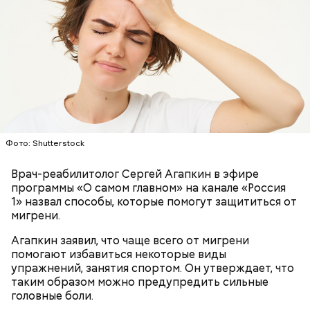
Ранние плоды, по словам врача, лучше не есть:
Терапевт Кондрахин назвал
Чистит сосуды и защищает от
продукты и напитки, которые
рака: чем полезен кресс-салат
выводят токсины из организма
Фото: Shutterstock
Врач-реабилитолог Сергей Агапкин в эфире
программы «О самом главном» на канале «Россия
1» назвал способы, которые помогут защититься от
Спагетти из кабачков
мигрени.
Агапкин заявил, что чаще всего от мигрени
помогают избавиться некоторые виды
упражнений, занятия спортом. Он утверждает, что
— В дыне содержится много сахара, который
таким образом можно предупредить сильные
представлен фруктозой. С одной стороны — это
головные боли.
хорошо, потому что дает энергию. Но важно