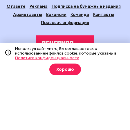
О газете
Реклама
Подписка на бумажные издания
Архив газеты
Вакансии
Команда
Контакты
Правовая информация
Используя сайт vm.ru, Вы соглашаетесь с
использованием файлов cookie, которые указаны в
Политике конфиденциальности
Издание создано при финансовой поддержке Департамента
Хорошо
средств массовой информации и рекламы города Москвы.
На сайте применяются рекомендательные технологии
(информационные технологии предоставления информации
на основе сбора, систематизации и анализа сведений,
относящихся к предпочтениям пользователей сети
«Интернет», находящихся на территории Российской
Федерации).
Сетевое издание "Вечерняя Москва" (18+) зарегистрировано
в Федеральной службе по надзору в сфере связи,
информационных технологий и массовых коммуникаций
(Роскомнадзор). Свидетельство о регистрации ЭЛ № ФС 77 -
90524 от 09.12.2025. Учредитель: АО "Редакция газеты