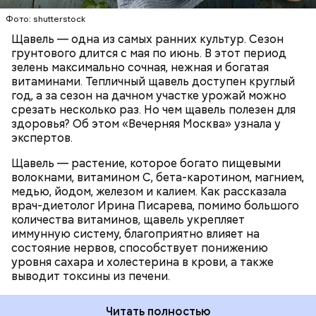
которая может способствовать образованию
Фото: shutterstock
камней в почках, объяснила диетолог.
Щавель — одна из самых ранних культур. Сезон
ЗДОРОВЬЕ
ВРАЧИ
РАСТЕНИЯ
грунтового длится с мая по июнь. В этот период
ПРОДУКТЫ
зелень максимально сочная, нежная и богатая
витаминами. Тепличный щавель доступен круглый
год, а за сезон на дачном участке урожай можно
срезать несколько раз. Но чем щавель полезен для
здоровья? Об этом «Вечерняя Москва» узнала у
экспертов.
Щавель — растение, которое богато пищевыми
волокнами, витамином С, бета-каротином, магнием,
медью, йодом, железом и калием. Как рассказала
врач-диетолог Ирина Писарева, помимо большого
количества витаминов, щавель укрепляет
иммунную систему, благоприятно влияет на
состояние нервов, способствует понижению
уровня сахара и холестерина в крови, а также
выводит токсины из печени.
Читать полностью