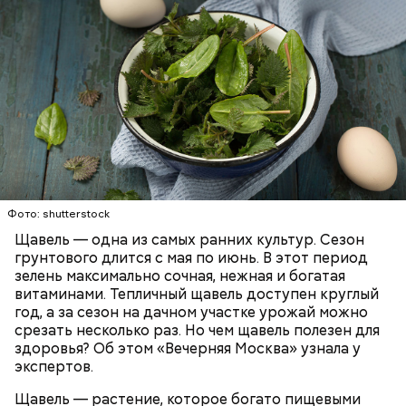
Опасность же щавеля состоит в том, что он
содержит большое количество щавелевой кислоты,
которая может способствовать образованию
Фото: shutterstock
камней в почках, объяснила диетолог.
Щавель — одна из самых ранних культур. Сезон
ЗДОРОВЬЕ
ВРАЧИ
РАСТЕНИЯ
грунтового длится с мая по июнь. В этот период
ПРОДУКТЫ
зелень максимально сочная, нежная и богатая
витаминами. Тепличный щавель доступен круглый
год, а за сезон на дачном участке урожай можно
срезать несколько раз. Но чем щавель полезен для
здоровья? Об этом «Вечерняя Москва» узнала у
экспертов.
Щавель — растение, которое богато пищевыми