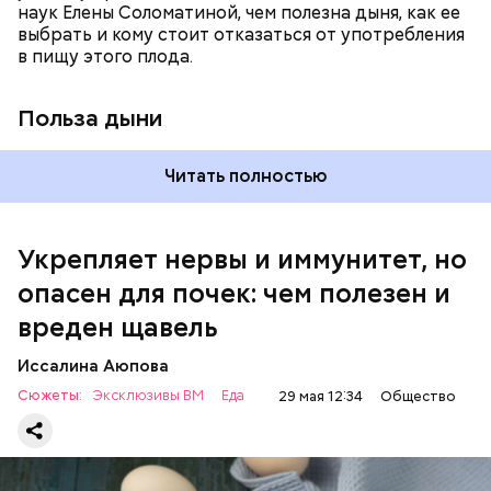
наук Елены Соломатиной, чем полезна дыня, как ее
По мнению специалиста, здоровому человеку
выбрать и кому стоит отказаться от употребления
достаточно включать щавель в рацион несколько
в пищу этого плода.
раз в месяц. В небольших количествах в свежем
виде или припущенном на сковороде.
Польза дыни
Читать полностью
Укрепляет нервы и иммунитет, но
опасен для почек: чем полезен и
— Если человек уже болеет мочекаменной
вреден щавель
болезнью, щавель ему не рекомендуется. При
артрите, гастрите, холецистите, синдроме
Иссалина Аюпова
раздраженного кишечника, язвах и панкреатите
Сюжеты:
Эксклюзивы ВМ
Еда
29 мая 12:34
Общество
продукт тоже лучше исключить из рациона, —
предупредила врач. — Он может привести к
повышению кислотности желудка и раздражать
слизистые оболочки.