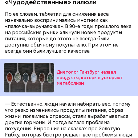
«Чудодейственные» пилюли
— Там может содержаться огромное количество
нитратов, которое вызовет головокружение,
По ее словам, таблетки для снижения веса
гипоксию и ухудшение физического состояния, —
изначально воспринимались многими как
предостерегла Соломатина.
«палочка-выручалочка». В 90-е годы прошлого века
на российские рынки хлынули новые продукты
питания, которые до этого не всегда были
кабачок;
доступны обычному покупателю. При этом не
брынза;
всегда они были лучшего качества.
растительное масло;
помидоры черри либо грунтовые.
Диетолог Гинзбург назвал
продукты, которые ускоряют
метаболизм
— Естественно, люди начали набирать вес, потому
что резко изменились продукты питания, образ
беременным, кормящим женщинам;
жизни, появились стрессы, стали вырабатываться
людям с ослабленной иммунной системой;
другие гормоны. И тогда встала проблема
пожилым;
похудения. Выросшие на сказках про Золотую
детям.
Рыбку, которая быстро решает все проблемы, люди