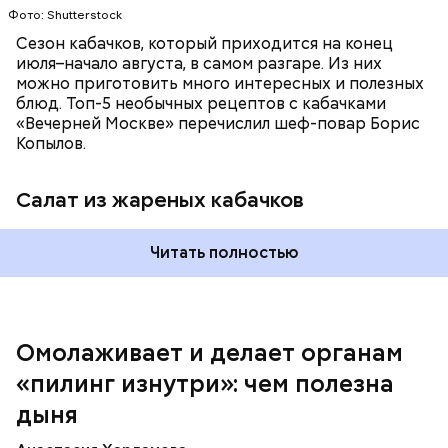
Фото: Shutterstock
Сезон кабачков, который приходится на конец
июля–начало августа, в самом разгаре. Из них
можно приготовить много интересных и полезных
блюд. Топ-5 необычных рецептов с кабачками
«Вечерней Москве» перечислил шеф-повар Борис
Вред дыни
Копылов.
Салат из жареных кабачков
А врач-эндокринолог Алексей Калинчев рассказал,
что существует множество блюд, где используют
растение.
Читать полностью
кремний — укрепляет кости, зубы, волосы и
ногти и оказывает омолаживающее действие;
витамин С — работает как антиоксидант,
иммуномодулятор, помогает выработке
соединительной ткани, улучшает тургор кожи;
Омолаживает и делает органам
клетчатка — достаточно нежная и забирает
«пилинг изнутри»: чем полезна
излишки холестерина, сахара и соли тяжелых
металлов;
дыня
фолиевая кислота (в большом количестве) —
она необходима беременным женщинам,