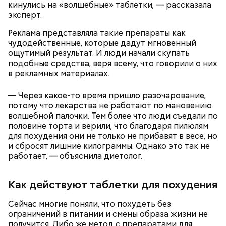
кинулись на «волшебные» таблетки, — рассказала
эксперт.
Реклама представляла такие препараты как
чудодейственные, которые дадут мгновенный
ощутимый результат. И люди начали скупать
Ингредиенты:
подобные средства, веря всему, что говорили о них
в рекламных материалах.
— Через какое-то время пришло разочарование,
потому что лекарства не работают по мановению
волшебной палочки. Тем более что люди съедали по
половине торта и верили, что благодаря пилюлям
для похудения они не только не прибавят в весе, но
и сбросят лишние килограммы. Однако это так не
работает, — объяснила диетолог.
Ранние плоды, по словам врача, лучше не есть:
Терапевт Кондрахин назвал
Как действуют таблетки для похудения
Чистит сосуды и защищает от
продукты и напитки, которые
рака: чем полезен кресс-салат
выводят токсины из организма
Сейчас многие поняли, что похудеть без
ограничений в питании и смены образа жизни не
получится. Либо же метод с препаратами для