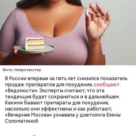
Также не нужно есть дыню до корки, потому что
именно там скапливаются нитраты. И важно
тщательно ее мыть, чтобы не отравиться, добавила
собеседница «ВМ».
Фото: Нейротекстер
— Кабачки нужно натереть длинными слайсами
В России впервые за пять лет снизился показатель
(это можно сделать на специальной терке),
продаж препаратов для похудения,
сообщают
похожими на спагетти, и уложить в противень.
«Ведомости». Эксперты считают, что эта
Дальше нужно добавить немного растительного
тенденция будет сохраняться и в дальнейшем.
масла, соль, а сверху бросить хаотично
Какими бывают препараты для похудения,
порезанную брынзу. Затем добавляются помидоры
насколько они эффективны и как работают,
черри или грунтовые, — рассказал шеф-повар.
«Вечерняя Москва» узнавала у диетолога Елены
Соломатиной.