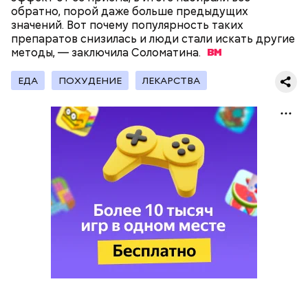
Получается очень вкусно, — поделился рецептом
обратно, порой даже больше предыдущих
Копылов.
значений. Вот почему популярность таких
препаратов снизилась и люди стали искать другие
методы, — заключила
Соломатина.
с сахарным диабетом;
ЕДА
ПОХУДЕНИЕ
ЛЕКАРСТВА
лишним весом.
кабачок;
петрушка;
чеснок;
оливковое масло;
соль.