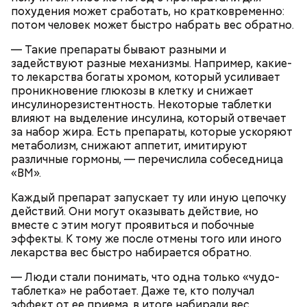
похудения может сработать, но кратковременно:
потом человек может быстро набрать вес обратно.
Спагетти из кабачков
— Такие препараты бывают разными и
задействуют разные механизмы. Например, какие-
то лекарства богаты хромом, который усиливает
проникновение глюкозы в клетку и снижает
инсулинорезистентность. Некоторые таблетки
— В дыне содержится много сахара, который
влияют на выделение инсулина, который отвечает
представлен фруктозой. С одной стороны — это
за набор жира. Есть препараты, которые ускоряют
хорошо, потому что дает энергию. Но важно
метаболизм, снижают аппетит, имитируют
помнить, что сладкими дынями не нужно сильно
различные гормоны, — перечислила собеседница
увлекаться, так же как и арбузами, людям с
«ВМ».
сахарным диабетом и лишним весом, —
подчеркнула доктор.
Каждый препарат запускает ту или иную цепочку
действий. Они могут оказывать действие, но
вместе с этим могут проявиться и побочные
эффекты. К тому же после отмены того или иного
лекарства вес быстро набирается обратно.
— Кабачки, порезанные кубиками, нужно легко
— Люди стали понимать, что одна только «чудо-
обжарить на сковороде. К ним добавляются зелень
таблетка» не работает. Даже те, кто получал
петрушки, чеснок, соль и оливковое масло.
эффект от ее приема, в итоге набирали вес