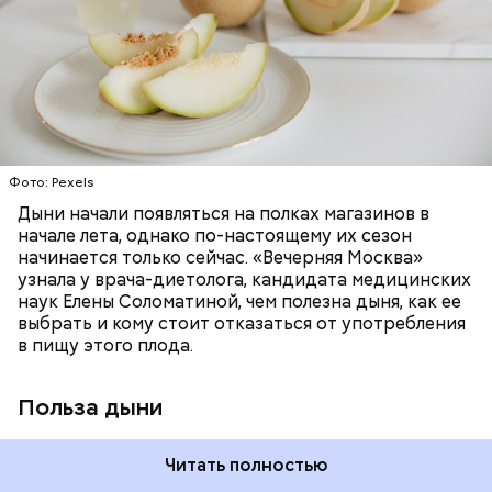
много энергии, чтобы ее усвоить, рассказала
необходим для обновления кожи. Дыня
доктор. Кроме того, этот плод богат витаминами и
«делает пилинг изнутри», обновляет
минералами. Так, в дыне содержатся:
слизистые оболочки органов. А еще именно
ЗДОРОВЬЕ
ПРАВИЛЬНОЕ ПИТАНИЕ
бета-каротин обеспечивает дыне желтый
ОВОЩИ
ЛЕТО
ФРУКТЫ
цвет;
лютеин и зеаксантин — эти каротиноиды
отлично поддерживают наше зрение;
калий — оказывает мочегонное действие,
Фото: Pexels
поддерживает сердечно-сосудистую
систему и предотвращает скачки давления;
Дыни начали появляться на полках магазинов в
магний — помогает калию и не дает сосудам
начале лета, однако по-настоящему их сезон
спазмироваться.
начинается только сейчас. «Вечерняя Москва»
узнала у врача-диетолога, кандидата медицинских
наук Елены Соломатиной, чем полезна дыня, как ее
выбрать и кому стоит отказаться от употребления
в пищу этого плода.
Польза дыни
Читать полностью