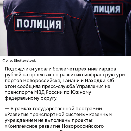
растительное масло;
помидоры черри либо грунтовые.
беременным, кормящим женщинам;
людям с ослабленной иммунной системой;
Фото: Shutterstock
пожилым;
детям.
Подрядчики украли более четырех миллиардов
рублей на проектах по развитию инфраструктуры
портов Новороссийска, Тамани и Находки. Об
этом сообщила пресс-служба Управления на
транспорте МВД России по Южному
федеральному округу.
— В рамках государственной программы
Ингредиенты:
«Развитие транспортной системы» казенным
учреждением не выполнены проекты:
«Комплексное развитие Новороссийского