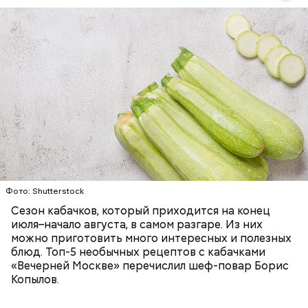
Ингредиенты:
ЕДА
ОВОЩИ
РЕЦЕПТЫ
Фото: Shutterstock
Фото: Shutterstock
Сезон кабачков, который приходится на конец
июля–начало августа, в самом разгаре. Из них
можно приготовить много интересных и полезных
блюд. Топ-5 необычных рецептов с кабачками
«Вечерней Москве» перечислил шеф-повар Борис
Вред дыни
Копылов.