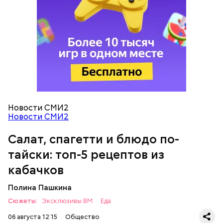
кабачок;
петрушка;
чеснок;
оливковое масло;
соль.
Новости СМИ2
Новости СМИ2
Салат, спагетти и блюдо по-
Однако диетолог предупредила: не для всех дыня
тайски: топ-5 рецептов из
может быть полезна. В первую очередь ее стоит
есть с осторожностью людям:
кабачков
Полина Пашкина
Сюжеты:
Эксклюзивы ВМ
Еда
06 августа 12:15
Общество