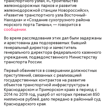
транспортного узла», «Строительство
железнодорожных парков и развитие
железнодорожной станции Новороссийск»,
«Развитие транспортного узла Восточный-
Находка» и «Создание сухогрузного района
морского порта Тамань», — говорится в
сообщении
.
Ранние плоды, по словам врача, лучше не есть:
Во время расследования этих дел были задержаны
Терапевт Кондрахин назвал
и арестованы два подозреваемых: бывший
Чистит сосуды и защищает от
продукты и напитки, которые
генеральный директор и заместитель
рака: чем полезен кресс-салат
выводят токсины из организма
генерального директора федерального казенного
учреждения, подведомственного Министерству
транспорта России.
Первый обвиняется в совершении должностных
преступлений, связанных с реализацией
Спагетти из кабачков
государственных контрактов на развитие
объектов транспортной инфраструктуры в
Краснодарском и Приморском краях в период с
2014 по 2019 год, ущерб от которых превысил 850
миллионов рублей; дело передано в районный суд
— В дыне содержится много сахара, который
Краснодарского края.