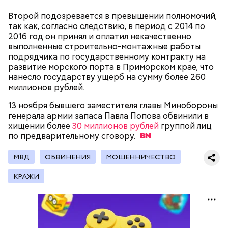
представлен фруктозой. С одной стороны — это
хорошо, потому что дает энергию. Но важно
Второй подозревается в превышении полномочий,
помнить, что сладкими дынями не нужно сильно
так как, согласно следствию, в период с 2014 по
увлекаться, так же как и арбузами, людям с
2016 год он принял и оплатил некачественно
сахарным диабетом и лишним весом, —
выполненные строительно-монтажные работы
подчеркнула доктор.
подрядчика по государственному контракту на
развитие морского порта в Приморском крае, что
нанесло государству ущерб на сумму более 260
миллионов рублей.
13 ноября бывшего заместителя главы Минобороны
— Кабачки, порезанные кубиками, нужно легко
генерала армии запаса Павла Попова обвинили в
обжарить на сковороде. К ним добавляются зелень
хищении более
30 миллионов рублей
группой лиц
петрушки, чеснок, соль и оливковое масло.
по предварительному
сговору.
Получается очень вкусно, — поделился рецептом
Копылов.
МВД
ОБВИНЕНИЯ
МОШЕННИЧЕСТВО
КРАЖИ
с сахарным диабетом;
лишним весом.