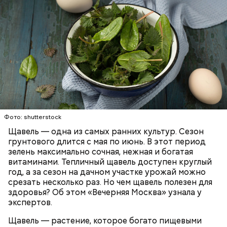
Опасность же щавеля состоит в том, что он
содержит большое количество щавелевой кислоты,
которая может способствовать образованию
Фото: shutterstock
камней в почках, объяснила диетолог.
Щавель — одна из самых ранних культур. Сезон
ЗДОРОВЬЕ
ВРАЧИ
РАСТЕНИЯ
грунтового длится с мая по июнь. В этот период
ПРОДУКТЫ
зелень максимально сочная, нежная и богатая
витаминами. Тепличный щавель доступен круглый
год, а за сезон на дачном участке урожай можно
срезать несколько раз. Но чем щавель полезен для
здоровья? Об этом «Вечерняя Москва» узнала у
экспертов.
Щавель — растение, которое богато пищевыми