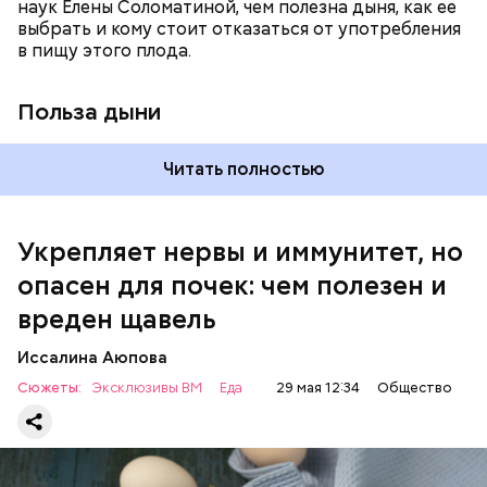
наук Елены Соломатиной, чем полезна дыня, как ее
По мнению специалиста, здоровому человеку
выбрать и кому стоит отказаться от употребления
достаточно включать щавель в рацион несколько
в пищу этого плода.
раз в месяц. В небольших количествах в свежем
виде или припущенном на сковороде.
Польза дыни
Читать полностью
Укрепляет нервы и иммунитет, но
опасен для почек: чем полезен и
— Если человек уже болеет мочекаменной
вреден щавель
болезнью, щавель ему не рекомендуется. При
артрите, гастрите, холецистите, синдроме
Иссалина Аюпова
раздраженного кишечника, язвах и панкреатите
Сюжеты:
Эксклюзивы ВМ
Еда
29 мая 12:34
Общество
продукт тоже лучше исключить из рациона, —
предупредила врач. — Он может привести к
повышению кислотности желудка и раздражать
слизистые оболочки.