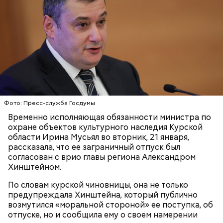
Ингредиенты:
Фото: Пресс-служба Госдумы
Временно исполняющая обязанности министра по
охране объектов культурного наследия Курской
области Ирина Мусьял во вторник, 21 января,
рассказала, что ее заграничный отпуск был
согласован с врио главы региона Александром
Ранние плоды, по словам врача, лучше не есть:
Хинштейном.
Терапевт Кондрахин назвал
Чистит сосуды и защищает от
продукты и напитки, которые
По словам курской чиновницы, она не только
рака: чем полезен кресс-салат
выводят токсины из организма
предупреждала Хинштейна, который публично
возмутился «моральной стороной» ее поступка, об
отпуске, но и сообщила ему о своем намерении