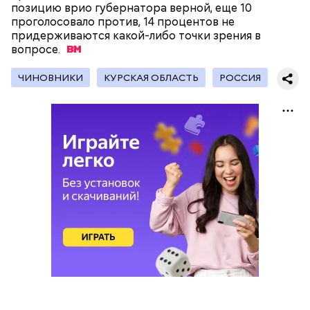
Получается очень вкусно, — поделился рецептом
позицию врио губернатора верной, еще 10
Копылов.
проголосовало против, 14 процентов не
придерживаются какой-либо точки зрения в
вопросе.
с сахарным диабетом;
ЧИНОВНИКИ
КУРСКАЯ ОБЛАСТЬ
РОССИЯ
лишним весом.
кабачок;
петрушка;
чеснок;
оливковое масло;
соль.