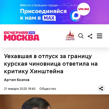
— Там может содержаться огромное количество
нитратов, которое вызовет головокружение,
гипоксию и ухудшение физического состояния, —
предостерегла Соломатина.
кабачок;
брынза;
растительное масло;
помидоры черри либо грунтовые.
Уехавшая в отпуск за границу
курская чиновница ответила на
критику Хинштейна
Артем Козлов
беременным, кормящим женщинам;
21 января 2025 18:40
Общество
людям с ослабленной иммунной системой;
пожилым;
детям.