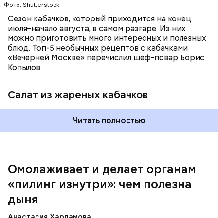
Фото: Shutterstock
Сезон кабачков, который приходится на конец
июля–начало августа, в самом разгаре. Из них
можно приготовить много интересных и полезных
блюд. Топ-5 необычных рецептов с кабачками
«Вечерней Москве» перечислил шеф-повар Борис
Вред дыни
Копылов.
Салат из жареных кабачков
А врач-эндокринолог Алексей Калинчев рассказал,
что существует множество блюд, где используют
растение.
Читать полностью
кремний — укрепляет кости, зубы, волосы и
ногти и оказывает омолаживающее действие;
витамин С — работает как антиоксидант,
иммуномодулятор, помогает выработке
соединительной ткани, улучшает тургор кожи;
Омолаживает и делает органам
клетчатка — достаточно нежная и забирает
«пилинг изнутри»: чем полезна
излишки холестерина, сахара и соли тяжелых
металлов;
дыня
фолиевая кислота (в большом количестве) —
она необходима беременным женщинам,
Анастасия Харламова