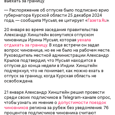
выехать за границу.
— Распоряжение об отпуске было подписано врио
губернатора Курской области 25 декабря 2024
Спагетти из кабачков
года, — сообщила Мусьял, ее цитирует «
Газета.Ru
».
20 января во время заседания правительства
Александр Хинштейн возмутился отпуском
чиновницы Ирины Мусьял, которая
уехала
— В дыне содержится много сахара, который
отдыхать за границу
. В ходе встречи он задал
представлен фруктозой. С одной стороны — это
вопрос чиновнице, но ее не было на рабочем месте.
хорошо, потому что дает энергию. Но важно
Руководитель местной администрации Александр
помнить, что сладкими дынями не нужно сильно
Крылов подтвердил, что Мусьял находится в
увлекаться, так же как и арбузами, людям с
отпуске до конца недели в Индии. Хинштейн
сахарным диабетом и лишним весом, —
подчеркнул, что не понимает, как можно ехать в
подчеркнула доктор.
отпуск за границу, когда Курская область не
освобождена.
21 января Александр Хинштейн решил провести
среди своих подписчиков в Telegram-канале опрос,
— Кабачки, порезанные кубиками, нужно легко
чтобы узнать их мнение о
допустимости поездок
обжарить на сковороде. К ним добавляются зелень
чиновников
региона за рубеж без уведомления. 76
петрушки, чеснок, соль и оливковое масло.
процентов подписчиков чиновника считают