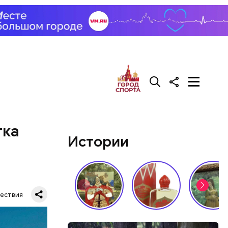
тка
Истории
ествия