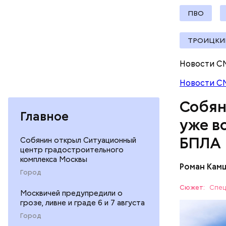
документы
ПВО
ТРОИЦКИЙ
Новости С
Новости С
В этот же
медучреж
Собян
получили 
Главное
уже в
БПЛА
Собянин открыл Ситуационный
центр градостроительного
комплекса Москвы
Роман Кам
Город
В этот же
здание
лог
Сюжет:
Спец
Москвичей предупредили о
результат
грозе, ливне и граде 6 и 7 августа
МОСКВА
Город