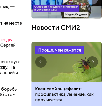
тник, —
т на месте
Новости СМИ2
ты два
 Сергей
Проще, чем кажется
 что
ом округе
кла
после
кву. На
ушений и
ить развитие
Клещевой энцефалит:
й борьбы
профилактика, лечение, как
Об этом
проявляется