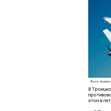
малыша: как
Вода за 10 тысяч: поможет ли
ибли при
японский напиток сбросить
а в Раменском
лишний вес
Фото: shutter
В Троицко
противово
этом в пя