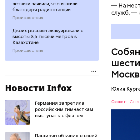
летчики заявили, что выжили
— На мест
благодаря радиостанции
служб, — 
Происшествия
Двоих россиян эвакуировали с
высоты 3,5 тысячи метров в
Казахстане
Собян
Происшествия
шести
Москв
Новости Infox
За ночь с
Юлия Кург
летели к 
работают 
Сюжет:
Спец
Германия запретила
ПВО
российским гимнасткам
выступать с флагом
Пашинян объявил о своей