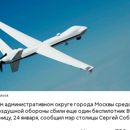
Людей разбросало по
«В погоне за уд
проезжей части: как
средства хорош
легковушка сбила толпу
россияне ищут 
пешеходов в Омске
помощью магии
stock
м административном округе города Москвы сред
здушной обороны сбили еще один беспилотник В
тницу, 24 января, сообщил мэр столицы Сергей Соб