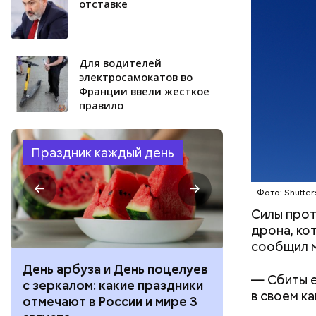
отставке
Для водителей
электросамокатов во
Франции ввели жесткое
правило
Праздник каждый день
Фото: Shutter
Силы прот
дрона, кот
сообщил м
День арбуза и День поцелуев
День тульско
— Сбиты е
с зеркалом: какие праздники
День сидения
в своем к
отмечают в России и мире 3
подоконника