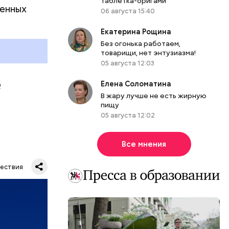
таблетка-оригами
ренных
06 августа 15:40
Екатерина Рощина
Без огонька работаем,
товарищи, нет энтузиазма!
05 августа 12:03
е
Елена Соломатина
В жару лучше не есть жирную
пищу
05 августа 12:02
орые
Все мнения
ых служб
ествия