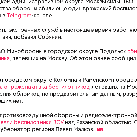
ком административном округе Москвы силы ПВО
тва обороны сбили еще один вражеский беспило
н в
Telegram
-канале.
ты экстренных служб в настоящее время работаю
вия, добавил Собянин.
ВО Минобороны в городском округе Подольск
сби
ника
, летевших на Москву. Об этом ранее сообщил
р Ярославской области Михаил Евраев рассказал,
в городском округе Коломна и Раменском городск
ом сгорел, в нескольких многоэтажках
выбило сте
а отражена атака беспилотников
, летевших на Мос
совой атаки БПЛА на регион.
ения обломков, по предварительным данным, разр
ших нет.
Как узнать, снесут ли дом по
Как предотврат
 противовоздушной обороны и радиоэлектронно
реновации в Москве: где
диабета
вали беспилотники ВСУ
над Рязанской областью. 
искать информацию и сроки
губернатор региона Павел
Малков.