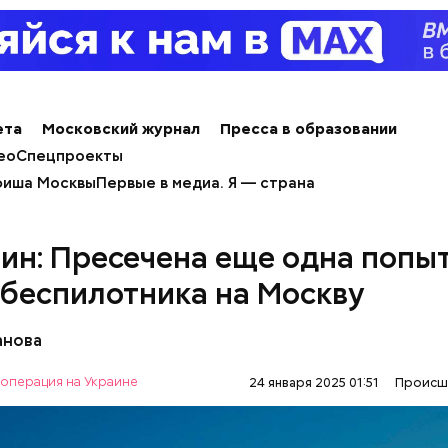
ета
Московский журнал
Пресса в образовании
ео
Спецпроекты
иша Москвы
Первые в медиа. Я — страна
ин: Пресечена еще одна попы
 беспилотника на Москву
анова
операция на Украине
24 января 2025 01:51
Происш