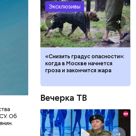
Эксклюзивы
ачей все
«Снизить градус опасности»:
и»: как
когда в Москве начнется
работу с
гроза и закончится жара
Вечерка ТВ
ства
СУ. Об
янин.