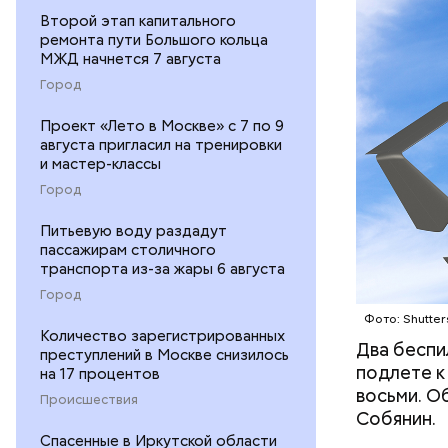
Второй этап капитального
ремонта пути Большого кольца
МЖД начнется 7 августа
Город
Проект «Лето в Москве» с 7 по 9
августа пригласил на тренировки
и мастер-классы
В пресс-с
Город
противово
Питьевую воду раздадут
ликвидиро
пассажирам столичного
над Брянс
транспорта из-за жары 6 августа
Липецкой 
Город
Крымом, Б
Фото: Shutter
Количество зарегистрированных
Два бесп
преступлений в Москве снизилось
подлете к
на 17 процентов
восьми. О
Происшествия
Собянин.
Спасенные в Иркутской области