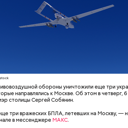
stock
ивовоздушной обороны уничтожили еще три укра
орые направлялись к Москве. Об этом в четверг, 6 
эр столицы Сергей Собянин.
го пряника и
День шевеления пальцами но
ще три вражеских БПЛА, летевших на Москву, — н
 на
и Международный день
анале в мессенджере
МАКС
.
х: какие
подкаблучника: какие