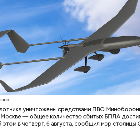
лужбе Министерства обороны России сообщили, ч
здушной обороны в течение среды, 5 августа,
вали 200 дронов ВСУ
. Уточняется, что БПЛА уни
кой, Белгородской, Рязанской, Тульской, Орловской
областями, Московским регионом, Краснодарским
ашкирией, Татарстаном и над акваторией Черного
stock
илотника уничтожены средствами ПВО Миноборон
 Москве — общее количество сбитых БПЛА дости
б этом в четверг, 6 августа, сообщил мэр столицы