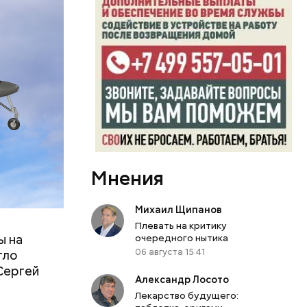
то силы
чтожались
Мнения
, Курской,
 краем,
 моря.
Михаил Щипанов
Плевать на критику
ы на
очередного нытика
06 августа 15:41
гло
 Сергей
Александр Лосото
Лекарство будущего: