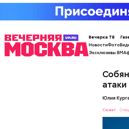
Вечерка ТВ
Газ
Новости
Фото
Вид
Эксклюзивы ВМ
Аф
Собян
атаки
Юлия Кург
Сюжет:
Спец