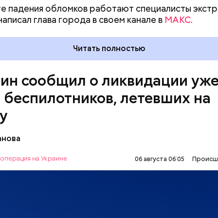
е падения обломков работают специалисты экст
написал глава города в своем канале в
МАКС
.
Читать полностью
ин сообщил о ликвидации уж
 беспилотников, летевших на
у
редства ПВО сбили шесть беспилотников ВСУ, кот
анова
столице. В настоящее время специалисты экстренн
на месте падения обломков беспилотников.
операция на Украине
06 августа 06:05
Происш
МОСКВА
СЕРГЕЙ СОБЯНИН
БЕСПИЛОТНИКИ