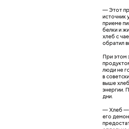
— Этот пр
источник 
приеме пи
белки и ж
хлеб с чае
обратил в
При этом 
продуктом
люди не г
кабачок
в советск
петрушк
выше хлеб
чеснок;
энергии. 
оливков
дни.
соль.
Фото: Shutt
— Хлеб — 
его демон
предостат