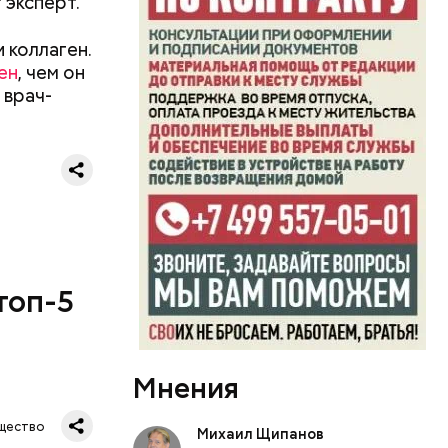
 эксперт.
 коллаген.
ен
, чем он
 врач-
топ-5
Мнения
щество
Михаил Щипанов