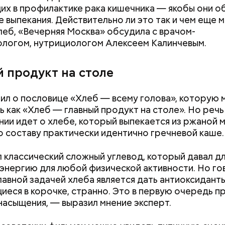
х в профилактике рака кишечника — якобы они о
е выпекания. Действительно ли это так и чем еще 
леб, «Вечерняя Москва» обсудила с врачом-
логом, нутрициологом Алексеем Калинчевым.
ным диабетом;
весом.
й продукт на столе
ти из кабачков
ил о пословице «Хлеб — всему голова», которую
ь как «Хлеб — главный продукт на столе». Но речь
нии идет о хлебе, который выпекается из ржаной м
о составу практически идентично гречневой каше.
 классический сложный углевод, который давал д
С 1 сентября российские
В прокат выход
 энергию для любой физической активности. Но го
школьники будут учиться по
фильм «Чучело»:
главной задачей хлеба является дать антиоксиданты
новой программе: что
смотреть и что 
еся в корочке, странно. Это в первую очередь п
изменится
критики
 насыщения, — выразил мнение эксперт.