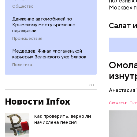
полезных 
плода. 
Общество
Москве» п
гомоцис
Движение автомобилей по
организ
Салат 
Крымскому мосту временно
ряда оп
перекрыли
бета-ка
Происшествия
иммунит
«делает
Медведев: Финал «поганенькой
А еще и
карьеры» Зеленского уже близок
Омола
лютеин 
Политика
наше зр
изнут
калий —
сердечн
Анастасия
давлени
магний 
Новости Infox
Дыня соде
Сюжеты:
Экс
организму
рассказал
Как проверить, верно ли
ЗДОРОВЬ
минералам
начислена пенсия
ФРУКТЫ