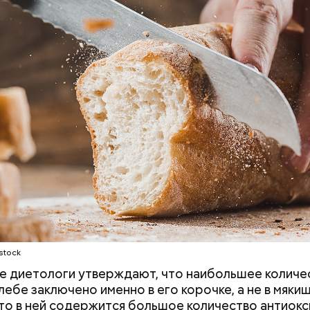
тороны — это хорошо, потому что дает энергию.
нты:
то сладкими дынями не нужно сильно увлекаться, та
 людям с сахарным диабетом и лишним весом, —
ла доктор.
stock
 диетологи утверждают, что наибольшее количе
лебе заключено именно в его корочке, а не в мякиш
что в ней содержится большое количество антиокс