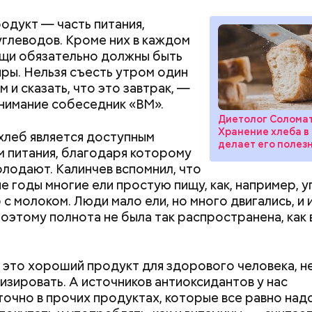
одукт — часть питания,
Как поменять батареи дома и
Как получить до
углеводов. Кроме них в каждом
не получить штраф
рублей от госу
щи обязательно должны быть
трудной ситуац
иры. Нельзя съесть утром один
претендовать и
м и сказать, что это завтрак, —
документы
нимание собеседник «ВМ».
Диетолог Соломат
Хранение хлеба в
хлеб является доступным
делает его полез
 питания, благодаря которому
олодают. Калинчев вспомнил, что
;
ие годы многие ели простую пищу, как, например, 
а;
 с молоком. Люди мало ели, но много двигались, и 
Поэтому полнота не была так распространена, как 
ое масло;
erstock
это хороший продукт для здорового человека, н
изировать. А источников антиоксидантов у нас
очно в прочих продуктах, которые все равно над