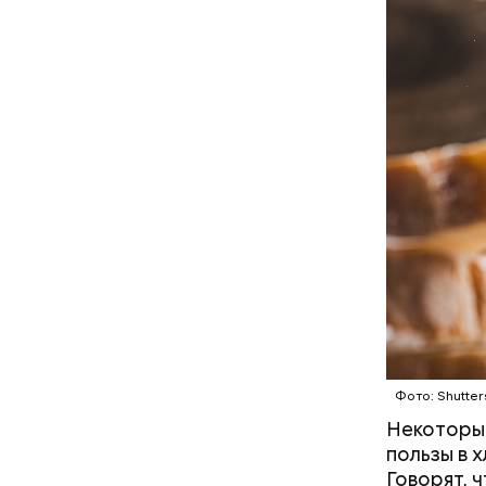
С одной с
Ингредие
помнить, ч
арбузами,
подчеркну
Фото: Shutter
Некоторые
пользы в х
Говорят, 