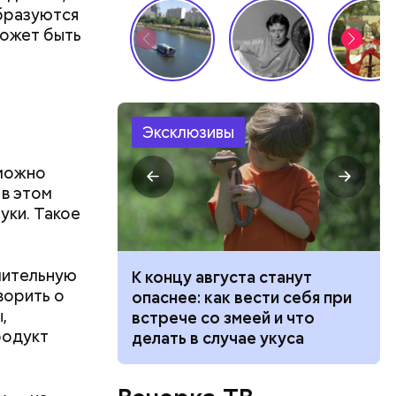
бразуются
может быть
Эксклюзивы
 можно
 в этом
уки. Такое
лительную
ит новый
К концу августа станут
ворить о
 стоит ли
опаснее: как вести себя при
,
говорят
встрече со змеей и что
родукт
делать в случае укуса