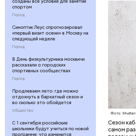
созданы все условия для занятий
ЕДА
спортом
Город
Синоптик Леус спрогнозировал
«первый визит осени» в Москву на
следующей неделе
Город
— В момен
В День физкультурника москвичи
контролир
рассказали о городских
положител
спортивных сообществах
предотвра
Город
кремний
омолаж
Продлеваем лето: где можно
витамин
отдохнуть в бархатный сезон и
помогае
во сколько это обойдется
кожи;
Общество
Фото: Shutter
клетчат
холесте
Сезон каб
С 1 сентября российские
фолиева
школьники будут учиться по новой
самом раз
программе: что изменится
беремен