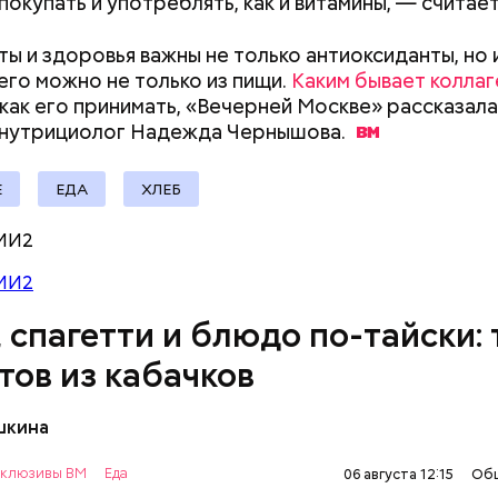
покупать и употреблять, как и витамины, — считает
ты и здоровья важны не только антиоксиданты, но и
его можно не только из пищи.
Каким бывает коллаг
 как его принимать, «Вечерней Москве» рассказала
ыни
 нутрициолог Надежда
Чернышова.
Е
ЕДА
ХЛЕБ
МИ2
МИ2
, спагетти и блюдо по-тайски: 
тов из кабачков
шкина
нты:
клюзивы ВМ
Еда
06 августа 12:15
Об