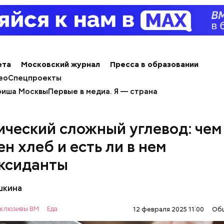
Терапевт Кондрах
Чистит сосуды и 
продукты и напит
от рака: чем поле
которые выводят 
салат
ета
Московский журнал
Пресса в образовании
организма
ео
Спецпроекты
иша Москвы
Первые в медиа. Я — страна
ический сложный углевод: чем
н хлеб и есть ли в нем
ксиданты
шкина
клюзивы ВМ
Еда
12 февраля 2025 11:00
Об
содержится много сахара, который представлен 