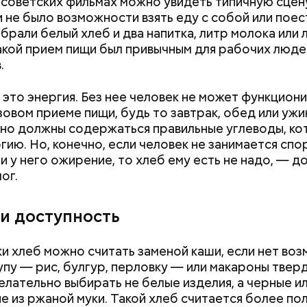
 советских фильмах можно увидеть типичную сцен
и не было возможности взять еду с собой или поес
 брали белый хлеб и два напитка, литр молока или 
акой прием пищи был привычным для рабочих люде
.
это энергия. Без нее человек не может функциони
овом приеме пищи, будь то завтрак, обед или ужи
но должны содержаться правильные углеводы, к
гию. Но, конечно, если человек не занимается спо
, порезанные кубиками, нужно легко обжарить на
етолог предупредила: не для всех дыня может бы
 и у него ожирение, то хлеб ему есть не надо, — д
. К ним добавляются зелень петрушки, чеснок, сол
В первую очередь ее стоит есть с осторожностью
ог.
 масло. Получается очень вкусно, — поделился р
 и доступность
и хлеб можно считать заменой каши, если нет во
упу — рис, булгур, перловку — или макароны твер
елательно выбирать не белые изделия, а черные и
е из ржаной муки. Такой хлеб считается более по