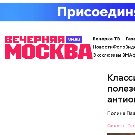
Вечерка ТВ
Газ
Новости
Фото
Вид
Эксклюзивы ВМ
Аф
Класс
полезе
антио
Полина Па
Сюжеты:
Экс
— В дыне 