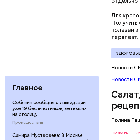
отдельно 
Для красо
Получить 
полезен и
Вред д
терапевт,
ЗДОРОВЬ
Новости С
Новости С
Главное
Салат
Собянин сообщил о ликвидации
рецеп
уже 19 беспилотников, летевших
на столицу
Полина Па
Происшествия
Ингредие
Сюжеты:
Экс
Самира Мустафаева: В Москве