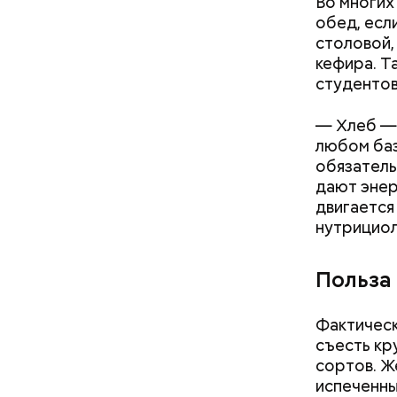
Во многих
обед, есл
столовой,
кефира. Т
студентов
— Хлеб — 
любом баз
обязатель
дают энер
— Кабачки
Однако ди
двигается
сковороде
полезна. 
нутрициол
оливковое
Копылов.
Польза
Фактическ
съесть кр
сортов. Ж
испеченны