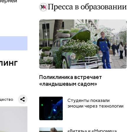
черней
овня
 в
развитие
е
ня
органов.
ет;
линг
рживают
Поликлиника встречает
«ландышевым садом»
ся.
му
щество
Студенты показали
ь,
эмоции через технологии
и и
«Витязь» и «Муромец».