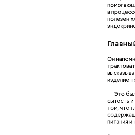
помогающи
в процесс
полезен х
эндокрино
с сахар
лишним 
Главны
Спагет
Он напомн
трактоват
высказыва
изделие п
— Это был
сытость и
том, что 
содержащи
питания и