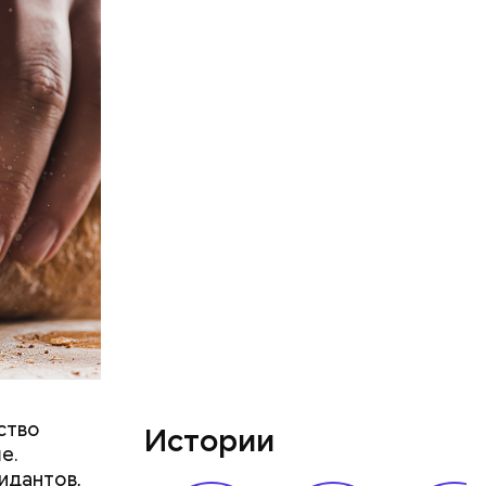
 Но важно
к же как и
ство
Истории
е.
идантов,