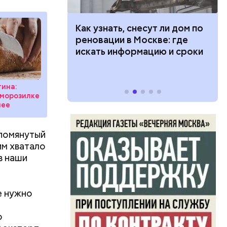
 100 тысяч
Как узнать, снесут ли дом по
дарства при
реновации в Москве: где
ии: кто может
искать информацию и сроки
 какие нужны
ина:
 морозилке
нее
упомянутый
им хватало
в наши
е нужно
о