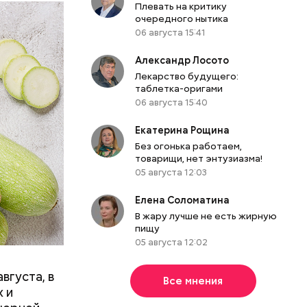
Плевать на критику
очередного нытика
06 августа 15:41
Александр Лосото
Лекарство будущего:
таблетка-оригами
06 августа 15:40
Екатерина Рощина
Без огонька работаем,
товарищи, нет энтузиазма!
05 августа 12:03
вает
Елена Соломатина
р,
В жару лучше не есть жирную
ргор
пищу
05 августа 12:02
вгуста, в
Все мнения
дима
 и
убка у