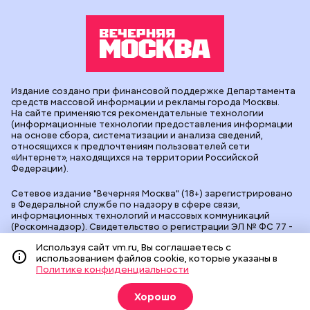
Издание создано при финансовой поддержке Департамента
средств массовой информации и рекламы города Москвы.
На сайте применяются рекомендательные технологии
(информационные технологии предоставления информации
на основе сбора, систематизации и анализа сведений,
относящихся к предпочтениям пользователей сети
«Интернет», находящихся на территории Российской
Федерации).
Сетевое издание "Вечерняя Москва" (18+) зарегистрировано
в Федеральной службе по надзору в сфере связи,
информационных технологий и массовых коммуникаций
(Роскомнадзор). Свидетельство о регистрации ЭЛ № ФС 77 -
90524 от 09.12.2025. Учредитель: АО "Редакция газеты
Используя сайт vm.ru, Вы соглашаетесь с
"Вечерняя Москва". Главный редактор
vm.ru
: Александр
использованием файлов cookie, которые указаны в
Геннадьевич Глуходедов. Адрес редакции: 127015, г.Москва,
Политике конфиденциальности
Бумажный пр-д, д. 14, стр. 2. Телефон:
+7(499)557-04-24
. Адрес
эл.почты:
edit@vm.ru
. Почта для связи с редакцией сайта:
news@vm.ru
.
Хорошо