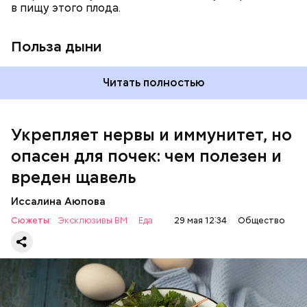
в пищу этого плода.
раз в месяц. В небольших количествах в свежем
виде или припущенном на сковороде.
Польза дыни
Читать полностью
Укрепляет нервы и иммунитет, но
опасен для почек: чем полезен и
— Если человек уже болеет мочекаменной
вреден щавель
болезнью, щавель ему не рекомендуется. При
артрите, гастрите, холецистите, синдроме
Иссалина Аюпова
раздраженного кишечника, язвах и панкреатите
Сюжеты:
Эксклюзивы ВМ
Еда
29 мая 12:34
Общество
продукт тоже лучше исключить из рациона, —
предупредила врач. — Он может привести к
повышению кислотности желудка и раздражать
слизистые оболочки.