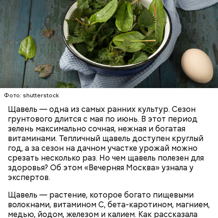
Опасность же щавеля состоит в том, что он
содержит большое количество щавелевой кислоты,
которая может способствовать образованию
Фото: shutterstock
камней в почках, объяснила диетолог.
Щавель — одна из самых ранних культур. Сезон
ЗДОРОВЬЕ
ВРАЧИ
РАСТЕНИЯ
грунтового длится с мая по июнь. В этот период
ПРОДУКТЫ
зелень максимально сочная, нежная и богатая
витаминами. Тепличный щавель доступен круглый
год, а за сезон на дачном участке урожай можно
срезать несколько раз. Но чем щавель полезен для
здоровья? Об этом «Вечерняя Москва» узнала у
экспертов.
Щавель — растение, которое богато пищевыми
волокнами, витамином С, бета-каротином, магнием,
медью, йодом, железом и калием. Как рассказала