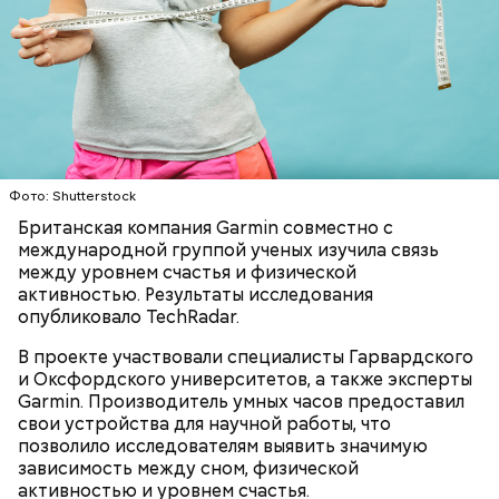
Ингредиенты:
Фото: Shutterstock
Британская компания Garmin совместно с
международной группой ученых изучила связь
между уровнем счастья и физической
активностью. Результаты исследования
Ранние плоды, по словам врача, лучше не есть:
опубликовало TechRadar.
Терапевт Кондрахин назвал
В проекте участвовали специалисты Гарвардского
Чистит сосуды и защищает от
продукты и напитки, которые
и Оксфордского университетов, а также эксперты
рака: чем полезен кресс-салат
выводят токсины из организма
Garmin. Производитель умных часов предоставил
свои устройства для научной работы, что
позволило исследователям выявить значимую
зависимость между сном, физической
активностью и уровнем счастья.