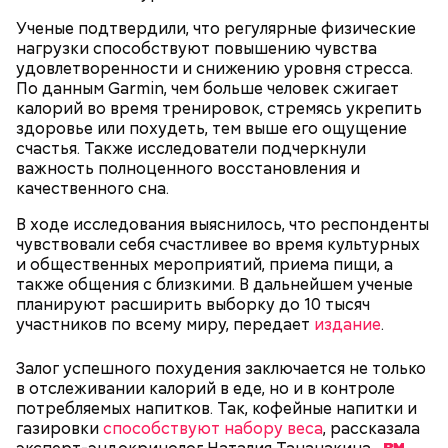
Спагетти из кабачков
Ученые подтвердили, что регулярные физические
нагрузки способствуют повышению чувства
удовлетворенности и снижению уровня стресса.
По данным Garmin, чем больше человек сжигает
калорий во время тренировок, стремясь укрепить
— В дыне содержится много сахара, который
здоровье или похудеть, тем выше его ощущение
представлен фруктозой. С одной стороны — это
счастья. Также исследователи подчеркнули
хорошо, потому что дает энергию. Но важно
важность полноценного восстановления и
помнить, что сладкими дынями не нужно сильно
качественного сна.
увлекаться, так же как и арбузами, людям с
В ходе исследования выяснилось, что респонденты
сахарным диабетом и лишним весом, —
чувствовали себя счастливее во время культурных
подчеркнула доктор.
и общественных мероприятий, приема пищи, а
также общения с близкими. В дальнейшем ученые
планируют расширить выборку до 10 тысяч
участников по всему миру, передает
издание
.
— Кабачки, порезанные кубиками, нужно легко
Залог успешного похудения заключается не только
обжарить на сковороде. К ним добавляются зелень
в отслеживании калорий в еде, но и в контроле
петрушки, чеснок, соль и оливковое масло.
потребляемых напитков. Так, кофейные напитки и
Получается очень вкусно, — поделился рецептом
газировки
способствуют набору веса
, рассказала
Копылов.