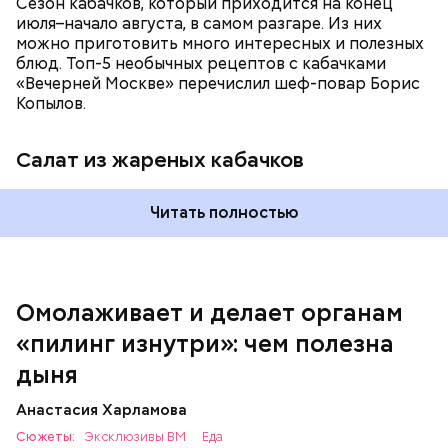
Сезон кабачков, который приходится на конец
июля–начало августа, в самом разгаре. Из них
можно приготовить много интересных и полезных
блюд. Топ-5 необычных рецептов с кабачками
«Вечерней Москве» перечислил шеф-повар Борис
Вред дыни
Копылов.
Салат из жареных кабачков
А врач-эндокринолог Алексей Калинчев рассказал,
что существует множество блюд, где используют
растение.
Читать полностью
кремний — укрепляет кости, зубы, волосы и
ногти и оказывает омолаживающее действие;
витамин С — работает как антиоксидант,
иммуномодулятор, помогает выработке
соединительной ткани, улучшает тургор кожи;
Омолаживает и делает органам
клетчатка — достаточно нежная и забирает
«пилинг изнутри»: чем полезна
излишки холестерина, сахара и соли тяжелых
металлов;
дыня
фолиевая кислота (в большом количестве) —
она необходима беременным женщинам,
Анастасия Харламова
— В момент стресса он держит сосуды под
чтобы формировалась нервная трубка у
Сюжеты:
контролем и контролирует более 300 реакций
Эксклюзивы ВМ
Еда
плода. Также ее рекомендуют принимать для