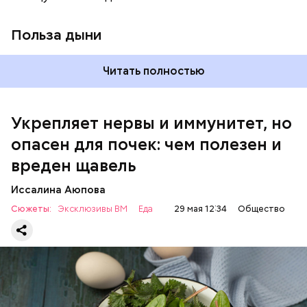
виде или припущенном на сковороде.
Польза дыни
Читать полностью
Укрепляет нервы и иммунитет, но
опасен для почек: чем полезен и
— Если человек уже болеет мочекаменной
вреден щавель
болезнью, щавель ему не рекомендуется. При
артрите, гастрите, холецистите, синдроме
Иссалина Аюпова
раздраженного кишечника, язвах и панкреатите
Сюжеты:
Эксклюзивы ВМ
Еда
29 мая 12:34
Общество
продукт тоже лучше исключить из рациона, —
предупредила врач. — Он может привести к
повышению кислотности желудка и раздражать
слизистые оболочки.