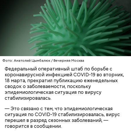
Ингредиенты:
Фото: Анатолий Цымбалюк / Вечерняя Москва
Федеральный оперативный штаб по борьбе с
коронавирусной инфекцией COVID-19 во вторник,
Ранние плоды, по словам врача, лучше не есть:
18 марта, прекратил публикацию еженедельных
сводок о заболеваемости, поскольку
Терапевт Кондрахин назвал
Чистит сосуды и защищает от
эпидемиологическая ситуация по вирусу
продукты и напитки, которые
рака: чем полезен кресс-салат
стабилизировалась.
выводят токсины из организма
— Это связано с тем, что эпидемиологическая
ситуация по COVID-19 стабилизировалась, вирус
перешел в разряд сезонных заболеваний, —
говорится в сообщении.