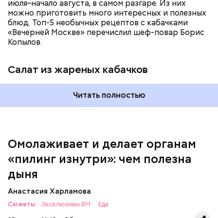
июля–начало августа, в самом разгаре. Из них
можно приготовить много интересных и полезных
блюд. Топ-5 необычных рецептов с кабачками
«Вечерней Москве» перечислил шеф-повар Борис
Вред дыни
Копылов.
Салат из жареных кабачков
А врач-эндокринолог Алексей Калинчев рассказал,
что существует множество блюд, где используют
растение.
Читать полностью
кремний — укрепляет кости, зубы, волосы и
ногти и оказывает омолаживающее действие;
витамин С — работает как антиоксидант,
иммуномодулятор, помогает выработке
соединительной ткани, улучшает тургор кожи;
Омолаживает и делает органам
клетчатка — достаточно нежная и забирает
«пилинг изнутри»: чем полезна
излишки холестерина, сахара и соли тяжелых
металлов;
дыня
фолиевая кислота (в большом количестве) —
она необходима беременным женщинам,
Анастасия Харламова
— В момент стресса он держит сосуды под
чтобы формировалась нервная трубка у
Сюжеты:
контролем и контролирует более 300 реакций
Эксклюзивы ВМ
Еда
плода. Также ее рекомендуют принимать для
нашего организма. Также положительно влияет на
снижения уровня гомоцистеина — это