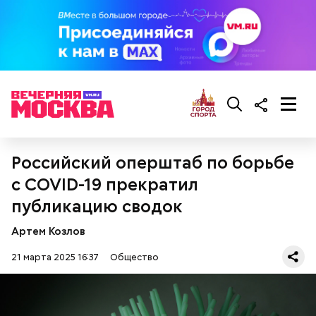
предостерегла Соломатина.
кабачок;
брынза;
растительное масло;
помидоры черри либо грунтовые.
Российский оперштаб по борьбе
с COVID-19 прекратил
публикацию сводок
беременным, кормящим женщинам;
людям с ослабленной иммунной системой;
Артем Козлов
пожилым;
детям.
21 марта 2025 16:37
Общество