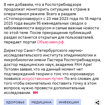
Спагетти из кабачков
В нем добавили, что в Роспотребнадзоре
продолжат мониторить ситуацию в стране в
оперативном режиме. Всего в разделе
«Стопкоронавирус» с 23 мая 2023 года по 18 марта
2025 года вышли 95 еженедельных сводок о
— В дыне содержится много сахара, который
заболеваемости вирусом и самые важные новости
представлен фруктозой. С одной стороны — это
по этой теме. После прекращения публикаций
хорошо, потому что дает энергию. Но важно
раздел останется открытым для пользователей,
помнить, что сладкими дынями не нужно сильно
передает портал
Объясняем.рф
.
увлекаться, так же как и арбузами, людям с
сахарным диабетом и лишним весом, —
Директор Санкт-Петербургского научно-
подчеркнула доктор.
исследовательского института эпидемиологии и
микробиологии имени Пастера Роспотребнадзора,
доктор медицинских наук, академик РАН Арег
Тотолян заявил, что на данный момент нет
подтверждений теории о том, что коронавирус
появился
искусственным путем
. По его словам, для
— Кабачки, порезанные кубиками, нужно легко
того чтобы окончательно поставить точку в этом
обжарить на сковороде. К ним добавляются зелень
вопросе, нужно провести дополнительные
петрушки, чеснок, соль и оливковое масло.
исследования.
Получается очень вкусно, — поделился рецептом
Копылов.
ЗДОРОВЬЕ
МЕДИЦИНА
ИНФЕКЦИИ