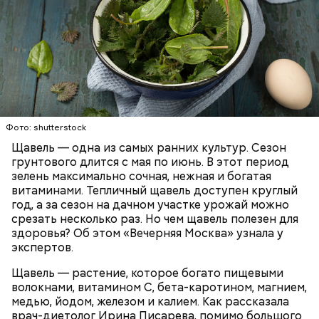
Опасность же щавеля состоит в том, что он
содержит большое количество щавелевой кислоты,
которая может способствовать образованию
Фото: shutterstock
камней в почках, объяснила диетолог.
Щавель — одна из самых ранних культур. Сезон
ЗДОРОВЬЕ
ВРАЧИ
РАСТЕНИЯ
грунтового длится с мая по июнь. В этот период
ПРОДУКТЫ
зелень максимально сочная, нежная и богатая
витаминами. Тепличный щавель доступен круглый
год, а за сезон на дачном участке урожай можно
срезать несколько раз. Но чем щавель полезен для
здоровья? Об этом «Вечерняя Москва» узнала у
экспертов.
Щавель — растение, которое богато пищевыми
волокнами, витамином С, бета-каротином, магнием,
медью, йодом, железом и калием. Как рассказала
врач-диетолог Ирина Писарева, помимо большого