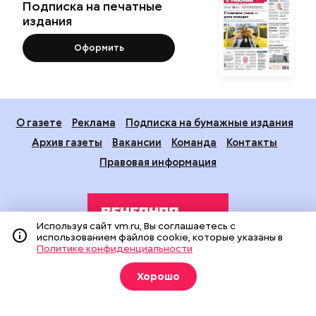
Подписка на печатные
издания
Оформить
О газете
Реклама
Подписка на бумажные издания
Архив газеты
Вакансии
Команда
Контакты
Правовая информация
Используя сайт vm.ru, Вы соглашаетесь с
использованием файлов cookie, которые указаны в
Политике конфиденциальности
Издание создано при финансовой поддержке Департамента
Хорошо
средств массовой информации и рекламы города Москвы.
На сайте применяются рекомендательные технологии
(информационные технологии предоставления информации
на основе сбора, систематизации и анализа сведений,