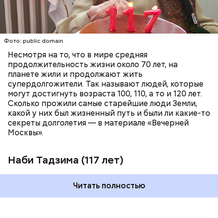
ПЕНСИОНЕРЫ
ПОЖИЛЫЕ ЛЮДИ
РЕКОРДЫ
Фото: public domain
Убийство политика Инэдзиро Асанумы
22 ноября 1963 года мир потрясло известие об
Несмотря на то, что в мире средняя
убийстве 35-го президента США Джона Кеннеди.
продолжительность жизни около 70 лет, на
Убийцей оказался 24-летний Ли Харви Освальд.
планете жили и продолжают жить
Вскоре его арестовали. 24 ноября его вели через
супердолгожители. Так называют людей, которые
Фото: public domain
подвал полицейского управления в окружную
могут достигнуть возраста 100, 110, а то и 120 лет.
тюрьму. Перевод Освальда широко освещался в
Сколько прожили самые старейшие люди Земли,
СМИ в прямом эфире. В какой-то момент из толпы
какой у них был жизненный путь и были ли какие-то
вышел мужчина с оружием и выстрелил Освальду в
секреты долголетия — в материале «Вечерней
живот. Мужчину задержали, а Освальда отвезли в
Москвы».
больницу, в которой он скончался спустя почти два
часа. Убийцей оказался владелец ночного клуба
Наби Тадзима (117 лет)
Джек Руби. Он заявлял, что потерял голову после
убийства Кеннеди, а свой поступок мотивировал
тем, что хотел избавить жену президента от
Читать полностью
дискомфорта, сопряженного с рассмотрением
этого дела в суде. Изначально Руби приговорили к
смертной казни, но затем приговор был оспорен.