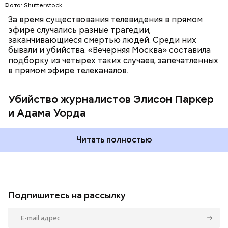
ответом на стрельбу в африканской церкви в
Фото: Shutterstock
Чарлстоне, которая случилась двумя месяцами
За время существования телевидения в прямом
ранее. Сам Флэнаган был чернокожим, из-за чего,
эфире случались разные трагедии,
по его словам, он страдал от расовой
Фото: соцсети скриншот
заканчивающиеся смертью людей. Среди них
дискриминации и издевательств на работе. Он
бывали и убийства. «Вечерняя Москва» составила
добавил, что Паркер однажды позволила себе
подборку из четырех таких случаев, запечатленных
расистское высказывание в его адрес и даже его
в прямом эфире телеканалов.
«подсидела», а Уорд написал на него жалобу в
отдел кадров.
Убийство журналистов Элисон Паркер
и Адама Уорда
Читать полностью
Подпишитесь на рассылку