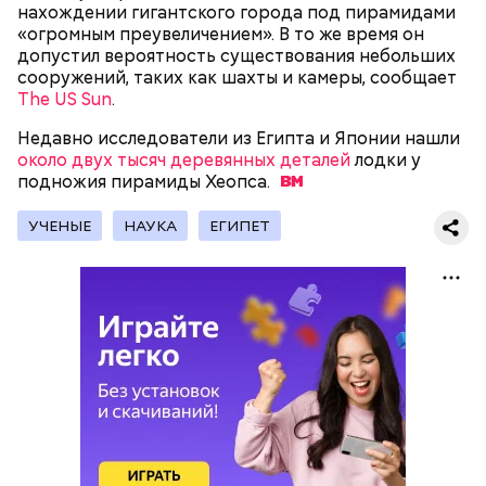
нахождении гигантского города под пирамидами
Фото: public domain
«огромным преувеличением». В то же время он
допустил вероятность существования небольших
сооружений, таких как шахты и камеры, сообщает
The US Sun
.
Недавно исследователи из Египта и Японии нашли
около двух тысяч деревянных деталей
лодки у
подножия пирамиды
Хеопса.
Люсиль Рандон (118 лет)
УЧЕНЫЕ
НАУКА
ЕГИПЕТ
На протяжении всей истории человечества часто
возникали различные секты, которые оказывали
сильное влияние на общество. И если часть из этих
культов были относительно безобидны, то
некоторые оказывались настолько опасными, что
лишали своих сторонников рассудка, имущества и
даже жизни. О
трех самых жутких сектах
— в
материале «Вечерней Москвы».
12 октября 1960 года в Токио японский политик,