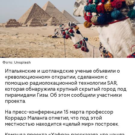
Сара Носс (119 лет)
Фото: Unsplash
Итальянские и шотландские ученые объявили о
«революционном» открытии, сделанном с
помощью радиолокационной технологии SAR,
В 1945 году женщина устроилась в больницу в
которая обнаружила крупный скрытый город под
городе Виши, став помогать сиротам и старикам,
пирамидами Гизы. Об этом сообщили участники
где трудилась 28 лет. В конце 1970-х она поступила
проекта.
в монастырь в Савойе, а в 2009 году в возрасте 105
На пресс-конференции 15 марта профессор
лет перешла в другой монастырь в Тулоне. Однако
Коррадо Маланга отметил, что под этой
в 2010-х годах она была слепой и прикованной к
местностью находится «целый мир» построек.
инвалидному креслу, из-за чего была вынуждена
переехать в дом престарелых. В 2021 году Рандон
Команда проекта «Хафра» рассказала, что нашла