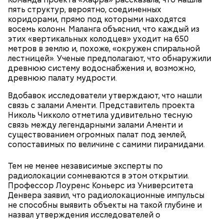
заболела COVID-19, однако болезнь протекала
пять структур, вероятно, соединенных
бессимптомно и она смогла оправиться. 17 января
коридорами, прямо под которыми находятся
2023 года Люсиль Рандон умерла во сне, совсем
восемь колонн. Маланга объяснил, что каждый из
немного не дожив до 119 лет.
Француженка Люсиль Рандон родилась 11 февраля
этих «вертикальных колодцев» уходит на 650
1904 года в городке Алес. Интересно, что у
метров в землю и, похоже, «окружен спиральной
долгожительницы была сестра-близнец, которая
лестницей». Ученые предполагают, что обнаружили
умерла в 18-месячном возрасте. В 1916 году Рандон
древнюю систему водоснабжения и, возможно,
работала гувернанткой в марсельской семье, а в
древнюю палату мудрости.
1920 году переехала в Версаль, где была на
протяжении 16 лет учителем в двух семьях. В 1923
Вдобавок исследователи утверждают, что нашли
году она стала послушницей в монастыре и спустя
связь с залами Аменти. Представитель проекта
20 лет приняла монашество в одном из парижских
Николь Чикколо отметила удивительно тесную
монастырей.
связь между легендарными залами Аменти и
существованием огромных палат под землей,
сопоставимых по величине с самими пирамидами.
Тем не менее независимые эксперты по
радиолокации сомневаются в этом открытии.
Профессор Лоуренс Коньерс из Университета
Денвера заявил, что радиолокационные импульсы
не способны выявить объекты на такой глубине и
назвал утверждения исследователей о