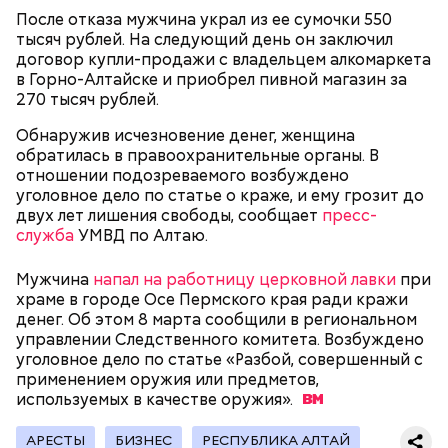
После отказа мужчина украл из ее сумочки 550
тысяч рублей. На следующий день он заключил
договор купли-продажи с владельцем алкомаркета
в Горно-Алтайске и приобрел пивной магазин за
270 тысяч рублей.
Обнаружив исчезновение денег, женщина
Как идет расследование
обратилась в правоохранительные органы. В
Кто еще был жертвой Миссюры
отношении подозреваемого возбуждено
уголовное дело по статье о краже, и ему грозит до
двух лет лишения свободы, сообщает
пресс-
служба
УМВД по Алтаю.
Мужчина
напал на работницу церковной лавки
при
храме в городе Осе Пермского края ради кражи
денег. Об этом 8 марта сообщили в региональном
управлении Следственного комитета. Возбуждено
уголовное дело по статье «Разбой, совершенный с
применением оружия или предметов,
используемых в качестве
оружия».
АРЕСТЫ
БИЗНЕС
РЕСПУБЛИКА АЛТАЙ
Молодого человека задержали. На первом же