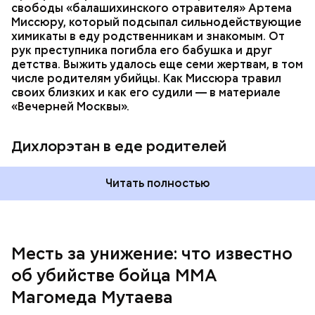
свободы «балашихинского отравителя» Артема
Миссюру, который подсыпал сильнодействующие
химикаты в еду родственникам и знакомым. От
рук преступника погибла его бабушка и друг
детства. Выжить удалось еще семи жертвам, в том
числе родителям убийцы. Как Миссюра травил
своих близких и как его судили — в материале
— Личность подозреваемого установлена,
«Вечерней Москвы».
полицией принимаются меры к задержанию, —
сообщили в пресс-службе
ГУ МВД России
по
Республике Дагестан.
Дихлорэтан в еде родителей
Читать полностью
Месть за унижение: что известно
об убийстве бойца ММА
Магомеда Мутаева