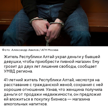
этиленгликолем. Через два дня Константин умер в
вместе с друзьями и жестоко избил оппонента.
больнице.
Пострадавший тогда не стал обращаться в
полицию, но подтвердил эту информацию на
допросе.
Вскоре в качестве главного подозреваемого в
Первой жертвой Миссюры была его девушка.
убийстве спортсмена арестовали его 18-летнего
Фото: Александр Авилов / АГН Москва
Именно на ней молодой человек впервые испытал
знакомого Надырхана Кадирханова. На допросе он
Житель Республики Алтай украл деньги у бывшей
химикаты, купленные в интернет-магазине. 13
признал вину и показал следователям, как именно
девушки, чтобы приобрести пивной магазин. Ему
января 2024 года он подсыпал дихлорэтан в
совершил преступление и где спрятал оружие, из
грозит до двух лет лишения свободы, сообщает
коктейль возлюбленной, отчего у нее случился
которого застрелил Мутаева.
УМВД региона.
инсульт. Девушка неделю
провела в коме
, а после
выписки из больницы узнала, что Миссюра
41-летний житель Республики Алтай, несмотря на
оформил на нее несколько кредитов.
расставание с гражданской женой, сохранил с ней
хорошие отношения. Узнав, что женщина получила
деньги от продажи недвижимости, он предложил
ей вложиться в покупку бизнеса — магазина
алкогольных напитков.