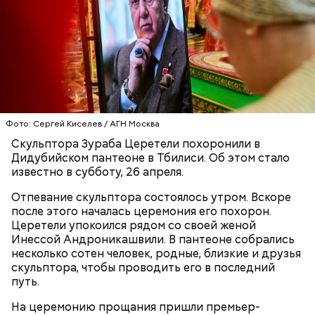
детям.
Ингредиенты:
Фото: Сергей Киселев / АГН Москва
Скульптора Зураба Церетели похоронили в
Дидубийском пантеоне в Тбилиси. Об этом стало
известно в субботу, 26 апреля.
Отпевание скульптора состоялось утром. Вскоре
после этого началась церемония его похорон.
Церетели упокоился рядом со своей женой
Инессой Андроникашвили. В пантеоне собрались
Ранние плоды, по словам врача, лучше не есть:
несколько сотен человек, родные, близкие и друзья
скульптора, чтобы проводить его в последний
Терапевт Кондрахин назвал
Чистит сосуды и защищает от
путь.
продукты и напитки, которые
рака: чем полезен кресс-салат
выводят токсины из организма
На церемонию прощания пришли премьер-