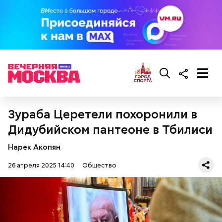
— Там может содержаться огромное количество
нитратов, которое вызовет головокружение,
гипоксию и ухудшение физического состояния, —
предостерегла Соломатина.
кабачок;
брынза;
растительное масло;
Зураба Церетели похоронили в
помидоры черри либо грунтовые.
Дидубийском пантеоне в Тбилиси
Нарек Акопян
26 апреля 2025 14:40
Общество
беременным, кормящим женщинам;
людям с ослабленной иммунной системой;
пожилым;