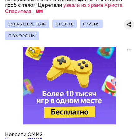
обжарить на сковороде. К ним добавляются зелень
гроб с телом Церетели
увезли из храма Христа
петрушки, чеснок, соль и оливковое масло.
Спасителя
.
Получается очень вкусно, — поделился рецептом
Копылов.
ЗУРАБ ЦЕРЕТЕЛИ
СМЕРТЬ
ГРУЗИЯ
ПОХОРОНЫ
с сахарным диабетом;
лишним весом.
кабачок;
петрушка;
чеснок;
оливковое масло;
соль.
Новости СМИ2