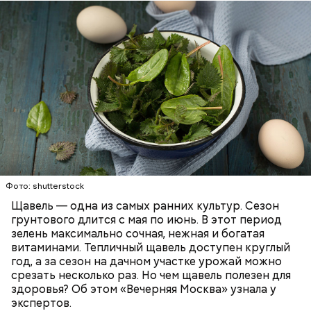
слизистые оболочки.
Опасность же щавеля состоит в том, что он
содержит большое количество щавелевой кислоты,
которая может способствовать образованию
Фото: shutterstock
камней в почках, объяснила диетолог.
Щавель — одна из самых ранних культур. Сезон
ЗДОРОВЬЕ
ВРАЧИ
РАСТЕНИЯ
грунтового длится с мая по июнь. В этот период
ПРОДУКТЫ
зелень максимально сочная, нежная и богатая
витаминами. Тепличный щавель доступен круглый
год, а за сезон на дачном участке урожай можно
срезать несколько раз. Но чем щавель полезен для
здоровья? Об этом «Вечерняя Москва» узнала у
экспертов.