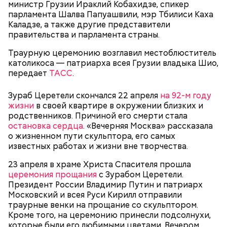
министр Грузии Ираклий Кобахидзе, спикер
парламента Шалва Папуашвили, мэр Тбилиси Каха
Каладзе, а также другие представители
правительства и парламента страны.
Спагетти из кабачков
Траурную церемонию возглавил местоблюститель
католикоса — патриарха всея Грузии владыка Шио,
передает
ТАСС
.
Зураб Церетели скончался 22 апреля
на 92-м году
— В дыне содержится много сахара, который
жизни
в своей квартире в окружении близких и
представлен фруктозой. С одной стороны — это
родственников. Причиной его смерти стала
хорошо, потому что дает энергию. Но важно
остановка сердца
. «Вечерняя Москва» рассказала
помнить, что сладкими дынями не нужно сильно
о жизненном пути скульптора, его самых
увлекаться, так же как и арбузами, людям с
известных работах и жизни вне творчества.
сахарным диабетом и лишним весом, —
подчеркнула доктор.
23 апреля в храме Христа Спасителя прошла
церемония прощания
с Зурабом Церетели.
Президент России Владимир Путин и патриарх
Московский и всея Руси Кирилл отправили
траурные венки на прощание со скульптором.
Кроме того, на церемонию принесли подсолнухи,
— Кабачки, порезанные кубиками, нужно легко
которые были его любимыми цветами. Вечером