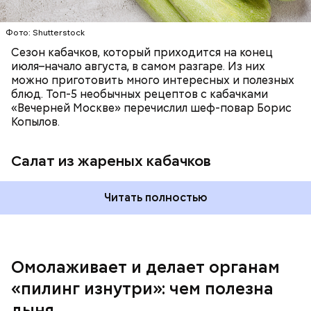
заверил специалист.
Фото: Shutterstock
Фото: Shutterstock
Сезон кабачков, который приходится на конец
июля–начало августа, в самом разгаре. Из них
можно приготовить много интересных и полезных
блюд. Топ-5 необычных рецептов с кабачками
«Вечерней Москве» перечислил шеф-повар Борис
Вред дыни
Копылов.
Салат из жареных кабачков
А врач-эндокринолог Алексей Калинчев рассказал,
что существует множество блюд, где используют
растение.
Читать полностью
кремний — укрепляет кости, зубы, волосы и
ногти и оказывает омолаживающее действие;
витамин С — работает как антиоксидант,
иммуномодулятор, помогает выработке
соединительной ткани, улучшает тургор кожи;
Омолаживает и делает органам
клетчатка — достаточно нежная и забирает
«пилинг изнутри»: чем полезна
излишки холестерина, сахара и соли тяжелых
металлов;
дыня