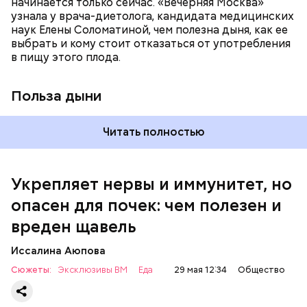
начинается только сейчас. «Вечерняя Москва»
узнала у врача-диетолога, кандидата медицинских
наук Елены Соломатиной, чем полезна дыня, как ее
По мнению специалиста, здоровому человеку
выбрать и кому стоит отказаться от употребления
достаточно включать щавель в рацион несколько
в пищу этого плода.
раз в месяц. В небольших количествах в свежем
виде или припущенном на сковороде.
Польза дыни
Читать полностью
Укрепляет нервы и иммунитет, но
опасен для почек: чем полезен и
— Если человек уже болеет мочекаменной
вреден щавель
болезнью, щавель ему не рекомендуется. При
артрите, гастрите, холецистите, синдроме
Иссалина Аюпова
раздраженного кишечника, язвах и панкреатите
Сюжеты:
Эксклюзивы ВМ
Еда
29 мая 12:34
Общество
продукт тоже лучше исключить из рациона, —
предупредила врач. — Он может привести к
повышению кислотности желудка и раздражать