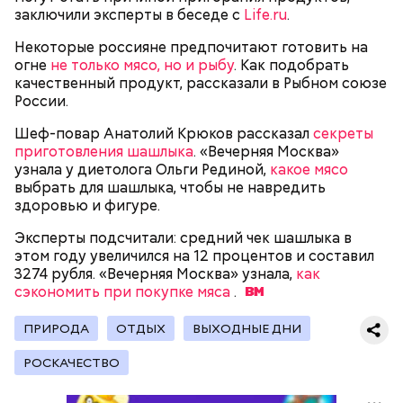
— В дыне содержится много сахара, который
заключили эксперты в беседе с
Life.ru
.
представлен фруктозой. С одной стороны — это
хорошо, потому что дает энергию. Но важно
Некоторые россияне предпочитают готовить на
помнить, что сладкими дынями не нужно сильно
огне
не только мясо, но и рыбу
. Как подобрать
увлекаться, так же как и арбузами, людям с
качественный продукт, рассказали в Рыбном союзе
сахарным диабетом и лишним весом, —
России.
подчеркнула доктор.
Шеф-повар Анатолий Крюков рассказал
секреты
приготовления шашлыка
. «Вечерняя Москва»
узнала у диетолога Ольги Рединой,
какое мясо
выбрать для шашлыка, чтобы не навредить
здоровью и фигуре.
— Кабачки, порезанные кубиками, нужно легко
обжарить на сковороде. К ним добавляются зелень
Эксперты подсчитали: средний чек шашлыка в
петрушки, чеснок, соль и оливковое масло.
этом году увеличился на 12 процентов и составил
Получается очень вкусно, — поделился рецептом
3274 рубля. «Вечерняя Москва» узнала,
как
Копылов.
сэкономить при покупке мяса
.
ПРИРОДА
ОТДЫХ
ВЫХОДНЫЕ ДНИ
с сахарным диабетом;
РОСКАЧЕСТВО
лишним весом.