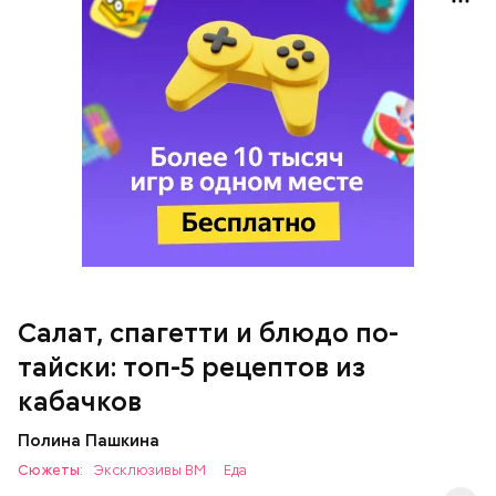
кабачок;
петрушка;
чеснок;
оливковое масло;
соль.
Салат, спагетти и блюдо по-
Однако диетолог предупредила: не для всех дыня
тайски: топ-5 рецептов из
может быть полезна. В первую очередь ее стоит
есть с осторожностью людям:
кабачков
Полина Пашкина
Сюжеты:
Эксклюзивы ВМ
Еда