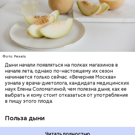
жидкости, поэтому организму не нужно тратить
поддержание иммунитета, зрения и
много энергии, чтобы ее усвоить, рассказала
необходим для обновления кожи. Дыня
доктор. Кроме того, этот плод богат витаминами и
«делает пилинг изнутри», обновляет
минералами. Так, в дыне содержатся:
слизистые оболочки органов. А еще именно
ЗДОРОВЬЕ
ПРАВИЛЬНОЕ ПИТАНИЕ
бета-каротин обеспечивает дыне желтый
ОВОЩИ
ЛЕТО
ФРУКТЫ
цвет;
лютеин и зеаксантин — эти каротиноиды
отлично поддерживают наше зрение;
калий — оказывает мочегонное действие,
Фото: Pexels
поддерживает сердечно-сосудистую
систему и предотвращает скачки давления;
Дыни начали появляться на полках магазинов в
магний — помогает калию и не дает сосудам
начале лета, однако по-настоящему их сезон
спазмироваться.
начинается только сейчас. «Вечерняя Москва»
узнала у врача-диетолога, кандидата медицинских
наук Елены Соломатиной, чем полезна дыня, как ее
выбрать и кому стоит отказаться от употребления
в пищу этого плода.
Польза дыни
Читать полностью