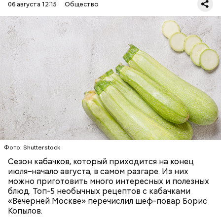
06 августа 12:15
Общество
Ингредиенты:
ЕДА
ОВОЩИ
РЕЦЕПТЫ
Фото: Shutterstock
Фото: Shutterstock
Сезон кабачков, который приходится на конец
июля–начало августа, в самом разгаре. Из них
можно приготовить много интересных и полезных
блюд. Топ-5 необычных рецептов с кабачками
«Вечерней Москве» перечислил шеф-повар Борис
Вред дыни
Копылов.