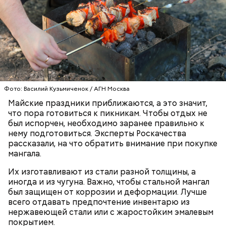
брынза;
растительное масло;
помидоры черри либо грунтовые.
Фото: Василий Кузьмиченок / АГН Москва
беременным, кормящим женщинам;
Майские праздники приближаются, а это значит,
людям с ослабленной иммунной системой;
что пора готовиться к пикникам. Чтобы отдых не
пожилым;
был испорчен, необходимо заранее правильно к
детям.
нему подготовиться. Эксперты Роскачества
рассказали, на что обратить внимание при покупке
мангала.
Их изготавливают из стали разной толщины, а
иногда и из чугуна. Важно, чтобы стальной мангал
был защищен от коррозии и деформации. Лучше
Ингредиенты:
всего отдавать предпочтение инвентарю из
нержавеющей стали или с жаростойким эмалевым
покрытием.