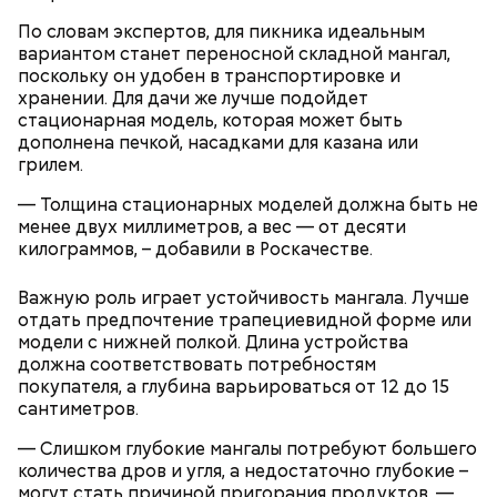
По словам экспертов, для пикника идеальным
вариантом станет переносной складной мангал,
поскольку он удобен в транспортировке и
хранении. Для дачи же лучше подойдет
стационарная модель, которая может быть
дополнена печкой, насадками для казана или
грилем.
Ранние плоды, по словам врача, лучше не есть:
— Толщина стационарных моделей должна быть не
Терапевт Кондрахин назвал
Чистит сосуды и защищает от
менее двух миллиметров, а вес — от десяти
продукты и напитки, которые
рака: чем полезен кресс-салат
килограммов, – добавили в Роскачестве.
выводят токсины из организма
Важную роль играет устойчивость мангала. Лучше
отдать предпочтение трапециевидной форме или
модели с нижней полкой. Длина устройства
должна соответствовать потребностям
покупателя, а глубина варьироваться от 12 до 15
Спагетти из кабачков
сантиметров.
— Слишком глубокие мангалы потребуют большего
количества дров и угля, а недостаточно глубокие –
могут стать причиной пригорания продуктов, —