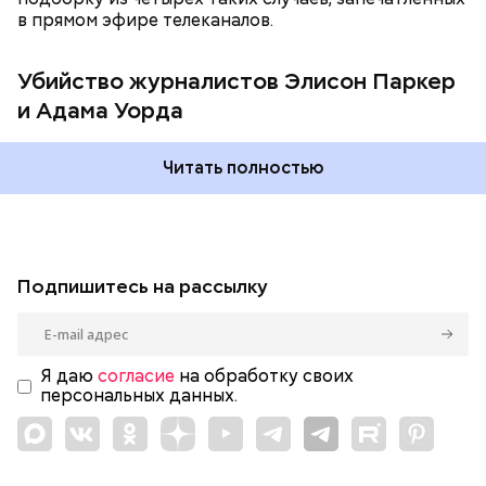
расистское высказывание в его адрес и даже его
в прямом эфире телеканалов.
«подсидела», а Уорд написал на него жалобу в
отдел кадров.
Убийство журналистов Элисон Паркер
и Адама Уорда
Читать полностью
Подпишитесь на рассылку
Я даю
согласие
на обработку своих
персональных данных.