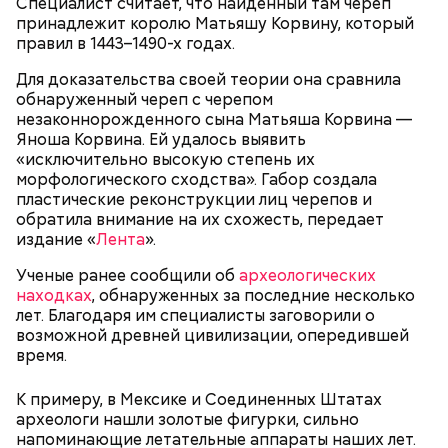
Специалист считает, что найденный там череп
умерла в 18-месячном возрасте. В 1916 году Рандон
принадлежит королю Матьяшу Корвину, который
работала гувернанткой в марсельской семье, а в
правил в 1443–1490-х годах.
1920 году переехала в Версаль, где была на
протяжении 16 лет учителем в двух семьях. В 1923
Для доказательства своей теории она сравнила
году она стала послушницей в монастыре и спустя
обнаруженный череп с черепом
20 лет приняла монашество в одном из парижских
незаконнорожденного сына Матьяша Корвина —
монастырей.
Яноша Корвина. Ей удалось выявить
«исключительно высокую степень их
морфологического сходства». Габор создала
пластические реконструкции лиц черепов и
обратила внимание на их схожесть, передает
издание «
Лента
».
Ученые ранее сообщили об
археологических
находках
, обнаруженных за последние несколько
лет. Благодаря им специалисты заговорили о
возможной древней цивилизации, опередившей
время.
Фото: public domain
К примеру, в Мексике и Соединенных Штатах
археологи нашли золотые фигурки, сильно
напоминающие летательные аппараты наших лет.