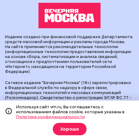
Издание создано при финансовой поддержке Департамента
средств массовой информации и рекламы города Москвы.
На сайте применяются рекомендательные технологии
(информационные технологии предоставления информации
на основе сбора, систематизации и анализа сведений,
относящихся к предпочтениям пользователей сети
«Интернет», находящихся на территории Российской
Федерации).
Сетевое издание "Вечерняя Москва" (18+) зарегистрировано
в Федеральной службе по надзору в сфере связи,
информационных технологий и массовых коммуникаций
(Роскомнадзор). Свидетельство о регистрации ЭЛ № ФС 77 -
90524 от 09.12.2025. Учредитель: АО "Редакция газеты
Используя сайт vm.ru, Вы соглашаетесь с
"Вечерняя Москва". Главный редактор
vm.ru
: Александр
использованием файлов cookie, которые указаны в
Геннадьевич Глуходедов. Адрес редакции: 127015, г.Москва,
Политике конфиденциальности
Бумажный пр-д, д. 14, стр. 2. Телефон:
+7(499)557-04-24
. Адрес
эл.почты:
edit@vm.ru
. Почта для связи с редакцией сайта:
news@vm.ru
.
Хорошо