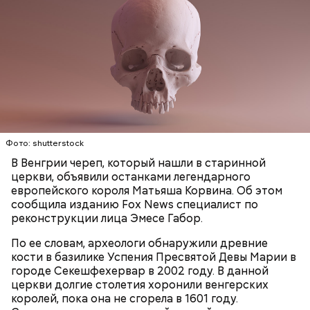
В 1945 году женщина устроилась в больницу в
городе Виши, став помогать сиротам и старикам,
Фото: shutterstock
где трудилась 28 лет. В конце 1970-х она поступила
в монастырь в Савойе, а в 2009 году в возрасте 105
В Венгрии череп, который нашли в старинной
лет перешла в другой монастырь в Тулоне. Однако
церкви, объявили останками легендарного
в 2010-х годах она была слепой и прикованной к
европейского короля Матьяша Корвина. Об этом
инвалидному креслу, из-за чего была вынуждена
сообщила изданию Fox News специалист по
переехать в дом престарелых. В 2021 году Рандон
реконструкции лица Эмесе Габор.
заболела COVID-19, однако болезнь протекала
По ее словам, археологи обнаружили древние
бессимптомно и она смогла оправиться. 17 января
кости в базилике Успения Пресвятой Девы Марии в
2023 года Люсиль Рандон умерла во сне, совсем
городе Секешфехервар в 2002 году. В данной
немного не дожив до 119 лет.
Француженка Люсиль Рандон родилась 11 февраля
церкви долгие столетия хоронили венгерских
1904 года в городке Алес. Интересно, что у
королей, пока она не сгорела в 1601 году.
долгожительницы была сестра-близнец, которая