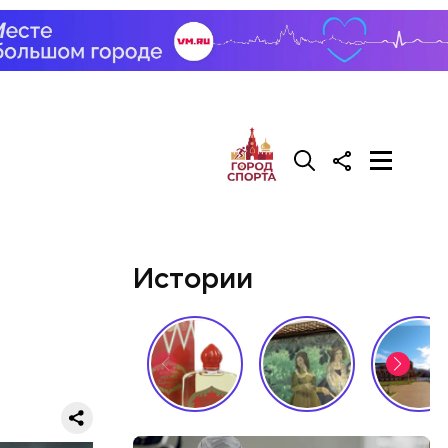
 в
тра-
ду Рандон
переехала в
ях. В 1923
иняла
 различные
сли часть
Истории
е
иков
тах
— в