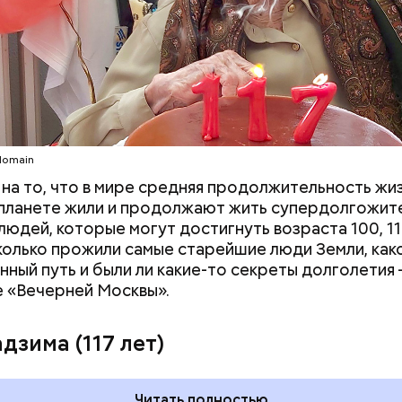
c domain
c domain
domain
на то, что в мире средняя продолжительность жи
а планете жили и продолжают жить супердолгожите
во Ли Харви Освальда
людей, которые могут достигнуть возраста 100, 110
Сколько прожили самые старейшие люди Земли, како
нный путь и были ли какие-то секреты долголетия 
 «Вечерней Москвы».
дзима (117 лет)
а 2015 года в американском штате Вирджиния двое
Читать полностью