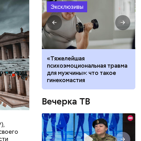
Эксклюзивы
алыша: как
«Тяжелейшая
бли при
психоэмоциональная травма
баты со
 в Раменском
для мужчины»: что такое
ию.
гинекомастия
 когда
7-летний
Вечерка ТВ
и грудь
. Убийцей
взглядов.
),
 своего
сти