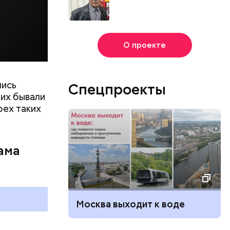
О проекте
лись
Спецпроекты
их бывали
рех таких
ама
г
и
Москва выходит к воде