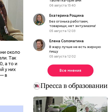
таблетка-оригами
06 августа 15:40
Екатерина Рощина
Без огонька работаем,
товарищи, нет энтузиазма!
05 августа 12:03
Елена Соломатина
В жару лучше не есть жирную
пищу
зни около
05 августа 12:02
ли. Так
, а то и
й у них
Все мнения
— в