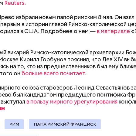
ом
Reuters
.
рево избрали новым папой римским 8 мая. Он взял
ду Тадзима потеряла мужа. А спустя 11 лет перееха
л первым в истории главой Римско-католической це
х. В 2015 году, когда ей было 115 лет, она была п
во политика Инэдзиро Асанумы
родился в США. Подробнее о нем —
в материале
«
рым человеком в Японии, а в 2017-м — старейшим 
ире. Также она была последним человеком, родив
Наби Тадзима умерла 21 апреля 2018 года, прожив 1
ый викарий Римско-католической архиепархии Бо
Москве Кирилл Горбунов пояснил, что Лев XIV выб
аясь на то, кто из предшественников был ему ближе
ятого он
больше всего почитает
.
мирного союза староверов Леонид Севастьянов за
ево был кандидатом предыдущего понтифика Фр
 выступал
в пользу мирного урегулирования
конфли
 1963 года мир потрясло известие об убийстве 35-
а США Джона Кеннеди. Убийцей оказался 24-летн
альд. Вскоре его арестовали. 24 ноября его вели 
лицейского управления в окружную тюрьму. Пере
РИМ
ПАПА РИМСКИЙ ФРАНЦИСК
широко освещался в СМИ в прямом эфире. В какой