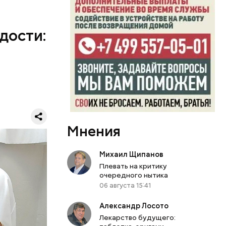
альду в
в которой
ке, в
лец
 и стала
дости:
осле
а первого
тел
е дочери.
ого
рили к
а вместе с
967 году
ь аж до 80
й же
рть
Мнения
Михаил Щипанов
Плевать на критику
очередного нытика
06 августа 15:41
Александр Лосото
Лекарство будущего: