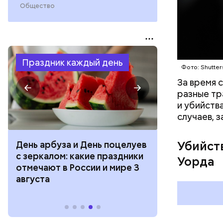
Общество
Фото: соцс
Праздник каждый день
Фото: Shutter
За время 
разные тр
и убийств
случаев, 
Убийст
День арбуза и День поцелуев
День тульско
с зеркалом: какие праздники
День сидения
Уорда
отмечают в России и мире 3
подоконника
августа
праздники о
и мире 2 авг