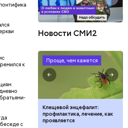
 понтифика
ался
еркви
Новости СМИ2
ис
Проще, чем кажется
тремился к
ациям
едневно
обратьями-
ить развитие
Клещевой энцефалит:
профилактика, лечение, как
гда
проявляется
 беседе с