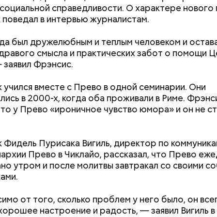
Рандон (118 лет)
социальной справедливости. О характере нового
 поведал в интервью журналистам.
да был дружелюбным и теплым человеком и остав
дравого смысла и практических забот о помощи Ц
 заявил Фрэнсис.
 учился вместе с Прево в одной семинарии. Они
лись в 2000-х, когда оба проживали в Риме. Фрэнс
что у Прево «ироничное чувство юмора» и он не с
 Фидель Пурисака Вигиль, директор по коммуник
архии Прево в Чиклайо, рассказал, что Прево еж
edia.org
ано утром и после молитвы завтракал со своими с
ами.
Как узнать, снесут ли дом по
Как предотврат
реновации в Москве: где
диабета
имо от того, сколько проблем у него было, он все
искать информацию и сроки
хорошее настроение и радость, — заявил Вигиль в