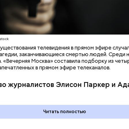
ети скриншот
stock
существования телевидения в прямом эфире случа
агедии, заканчивающиеся смертью людей. Среди н
а. «Вечерняя Москва» составила подборку из четы
запечатленных в прямом эфире телеканалов.
во журналистов Элисон Паркер и Ад
го пряника и
День шевеления пальцами но
 на
и Международный день
х: какие
подкаблучника: какие
тмечают в России
праздники отмечают в Росси
уста
и мире 6 августа
Читать полностью