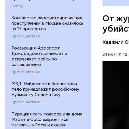
сотрудник
Город
и операто
туризма. 
От жу
Количество зарегистрированных
директора
преступлений в Москве снизилось
убийс
помещение
на 17 процентов
канала ко
Происшествия
выстрелов
Хаджили О
спину. Фл
Росавиация: Аэропорт
но спустя
Домодедово принимает и
24 июня 11:42
отправляет рейсы по
умер не ср
согласованию
редакцию 
ПРОИСШЕ
Происшествия
котором о
Чарлстоне
УБИЙСТВ
МВД: Найденное в Черногории
был черно
тело принадлежит российскому
дискримин
музыканту Соломатину
однажды п
Происшествия
его «подс
Турецкая сеть товаров для дома
Madame Coco закроет все
магазины в России к осени