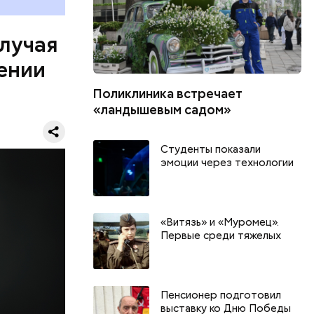
он Паркер
ии
льного
случая
омент в
ении
к этого
ко
Поликлиника встречает
ена в
«ландышевым садом»
 машине,
ся, однако
ьбы в
Студенты показали
 в
эмоции через технологии
еркви в
лэнаган
асовой
«Витязь» и «Муромец».
 Паркер
Первые среди тяжелых
рес и даже
дров.
Пенсионер подготовил
выставку ко Дню Победы