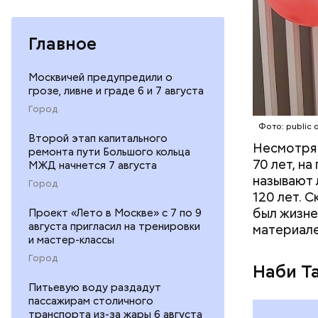
Фото: publi
Главное
Москвичей предупредили о
грозе, ливне и граде 6 и 7 августа
Город
Фото: publi
Фото: public 
Второй этап капитального
Несмотря 
ремонта пути Большого кольца
70 лет, н
Убийст
МЖД начнется 7 августа
называют 
Город
120 лет. 
был жизне
Проект «Лето в Москве» с 7 по 9
августа пригласил на тренировки
материале
и мастер-классы
Город
Наби Та
Питьевую воду раздадут
пассажирам столичного
26 август
транспорта из-за жары 6 августа