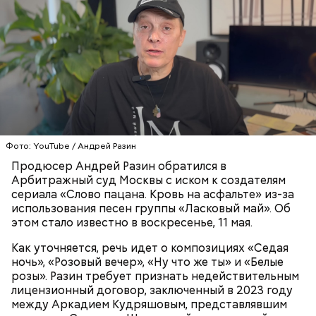
этиленгликолем. Через два дня Константин умер в
больнице.
Первой жертвой Миссюры была его девушка.
Фото: YouTube / Андрей Разин
Именно на ней молодой человек впервые испытал
Продюсер Андрей Разин обратился в
химикаты, купленные в интернет-магазине. 13
Арбитражный суд Москвы с иском к создателям
января 2024 года он подсыпал дихлорэтан в
сериала «Слово пацана. Кровь на асфальте» из-за
коктейль возлюбленной, отчего у нее случился
использования песен группы «Ласковый май». Об
инсульт. Девушка неделю
провела в коме
, а после
этом стало известно в воскресенье, 11 мая.
выписки из больницы узнала, что Миссюра
оформил на нее несколько кредитов.
Как уточняется, речь идет о композициях «Седая
ночь», «Розовый вечер», «Ну что же ты» и «Белые
розы». Разин требует признать недействительным
лицензионный договор, заключенный в 2023 году
между Аркадием Кудряшовым, представлявшим