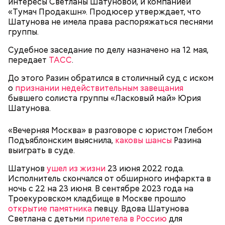
интересы Светланы Шатуновой, и компанией
«Тумач Продакшн». Продюсер утверждает, что
Шатунова не имела права распоряжаться песнями
группы.
Судебное заседание по делу назначено на 12 мая,
передает
ТАСС
.
До этого Разин обратился в столичный суд с иском
Кто еще был жертвой Миссюры
о
признании недействительным завещания
бывшего солиста группы «Ласковый май» Юрия
Шатунова.
«Вечерняя Москва» в разговоре с юристом Глебом
Подъяблонским выяснила,
каковы шансы
Разина
выиграть в суде.
Шатунов
ушел из жизни
23 июня 2022 года.
Исполнитель скончался от обширного инфаркта в
ночь с 22 на 23 июня. В сентябре 2023 года на
Троекуровском кладбище в Москве прошло
открытие памятника
певцу. Вдова Шатунова
Светлана с детьми
прилетела в Россию
для