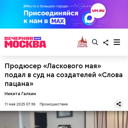
Видео: пресс-служба ГСУ СК по Московской области
— Мы съездили за витаминами, вернулись обратно,
поднялись домой. У него ухудшилось самочувствие
через сутки... Его увезли в больницу,
реанимировали, и там он скончался, — рассказывал
Миссюра на допросе.
Продюсер «Ласкового мая»
подал в суд на создателей «Слова
пацана»
Никита Галкин
11 мая 2025 07:36
Происшествия
Следующим подопытным стал друг детства
Миссюры Константин. 3 февраля того же года,
когда молодые люди ехали вместе в машине,
подозреваемый угостил приятеля морсом с