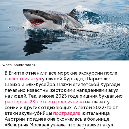
— Очень много случаев зарегистрировано, когда
акулы атаковали небольшие суда с надувными
Фото: Shutterstock
бортами. Более того, бывало и такое, когда
В Египте отменили все морские экскурсии после
пассажиры таких плавательных средств
нашествия акул
у пляжей Хургады, Шарм-эль-
оказывались жертвами этих хищных рыб, — сказал
БЕЗОПАСНОСТЬ
СМЕРТЬ
РЫБА
Шейха и Эль-Кусейра. Пляжи египетской Хургады
собеседник «ВМ».
печально известны жестокими нападениями акул
на людей. Так, в июне 2023 года хищник буквально
растерзал 23-летнего россиянина
на глазах у
семьи и других отдыхающих. А летом 2022-го от
атаки акулы-убийцы
пострадала
жительница
Австрии, позднее она скончалась в больнице.
«Вечерняя Москва» узнала, что заставляет акул