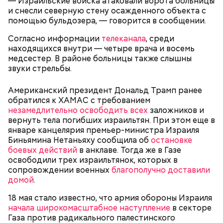
— Израильские войска атаковали ворота больницы
долгожительницы была сестра-близнец, которая
и снесли северную стену осажденного объекта с
умерла в 18-месячном возрасте. В 1916 году Рандон
помощью бульдозера, — говорится в сообщении.
работала гувернанткой в марсельской семье, а в
1920 году переехала в Версаль, где была на
Согласно информации
телеканала
, среди
протяжении 16 лет учителем в двух семьях. В 1923
находящихся внутри — четыре врача и восемь
году она стала послушницей в монастыре и спустя
медсестер. В районе больницы также слышны
20 лет приняла монашество в одном из парижских
звуки стрельбы.
монастырей.
Американский президент Дональд Трамп ранее
обратился к ХАМАС с требованием
незамедлительно освободить всех
заложников и
вернуть тела погибших израильтян. При этом еще в
январе канцелярия премьер-министра Израиля
Биньямина Нетаньяху сообщила об
остановке
боевых действий
в анклаве. Тогда же в Газе
освободили трех израильтянок, которых в
сопровождении военных
благополучно доставили
домой
.
Фото: public domain
18 мая стало известно, что армия обороны Израиля
начала широкомасштабное наступление
в секторе
Газа против радикального палестинского