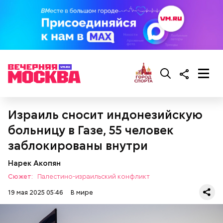
21 год вышла замуж и стала домохозяйкой. Через
два года у нее родилась дочь. Женщина стала жить
в доме престарелых только в возрасте 111 лет,
когда у нее появилась слабость и ухудшилось
зрение. В последние годы жизни у нее появились
проблемы с сердцем.
Израиль сносит индонезийскую
больницу в Газе, 55 человек
заблокированы внутри
Фото: wikimedia.org
Нарек Акопян
Сюжет:
Палестино-израильский конфликт
19 мая 2025 05:46
В мире