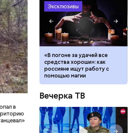
Эксклюзивы
ало по
«В погоне за удачей все
 как
средства хороши»: как
ла толпу
россияне ищут работу с
ске
помощью магии
Вечерка ТВ
опал в
ерриторию
танцевал»
.