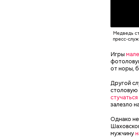
кабачок
петрушк
Медведь ст
чеснок;
пресс-служ
оливков
соль.
Фото: Shutt
Игры
мале
фотоловуш
от норы, б
Другой сл
столовую 
стучаться
залезло н
Вред д
Однако не
Шаховском
мужчину
н