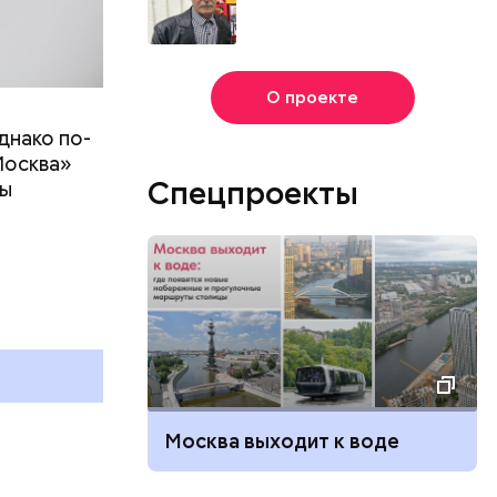
О проекте
днако по-
Москва»
Спецпроекты
ны
т
День собирания звезд и
Международный день
холостяка: какие праздники
отмечают в России и мире 7
августа
Москва выходит к воде