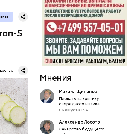
ИКИ
топ-5
щество
Мнения
Михаил Щипанов
Плевать на критику
очередного нытика
06 августа 15:41
Александр Лосото
Лекарство будущего: