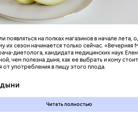
и появляться на полках магазинов в начале лета, о
у их сезон начинается только сейчас. «Вечерняя 
врача-диетолога, кандидата медицинских наук Еле
ой, чем полезна дыня, как ее выбрать и кому стои
я от употребления в пищу этого плода.
 на качелях и
День арбуза и День поцелуев
ского: какие
с зеркалом: какие праздники
 дыни
тмечают в России
отмечают в России и мире 3
уста
августа
Читать полностью