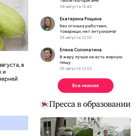
таблетка-оригами
06 августа 15:40
Екатерина Рощина
вает
Без огонька работаем,
товарищи, нет энтузиазма!
р,
05 августа 12:03
ргор
Елена Соломатина
В жару лучше не есть жирную
пищу
вгуста, в
05 августа 12:02
дима
 и
убка у
черней
овня
Все мнения
 в
развитие
е
ня
органов.
ет;