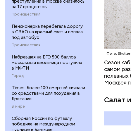
преступлений в Москве снизилось
контролир
на 17 процентов
положител
Происшествия
предотвра
кремний
Пенсионерка перебегала дорогу
омолаж
в СВАО на красный свет и попала
витамин
под автобус
помогае
Происшествия
кожи;
Фото: Shutter
клетчат
Набравшая на ЕГЭ 500 баллов
холесте
Сезон каб
московская школьница поступила
фолиева
в МФТИ
самом раз
беремен
полезных 
Город
плода. 
Москве» п
гомоцис
Times: Более 100 смертей связали
со средствами для похудения в
организ
Салат 
Британии
ряда оп
В мире
бета-ка
иммунит
Сборная России по футзалу
«делает
победила на международном
А еще и
турнире в Бангкоке