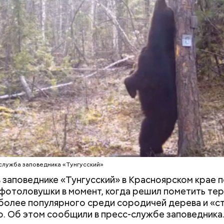
Вода за 10 тысяч: поможет ли
Людей разброс
японский напиток сбросить
проезжей части:
лишний вес
легковушка сби
пешеходов в Ом
служба заповедника «Тунгусский»
 заповеднике «Тунгусский» в Красноярском крае п
фотоловушки в момент, когда решил пометить т
более популярного среди сородичей дерева и «с
о. Об этом сообщили в пресс-службе заповедника