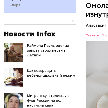
Омола
лютеин 
Спорт
наше зр
изнут
калий —
сердечн
Анастасия
давлени
магний 
Новости Infox
Дыня соде
Сюжеты:
Экс
организму
рассказал
Раймонд Паулс оценил
ЗДОРОВЬ
минералам
запрет своих песен в
Латвии
ФРУКТЫ
Как возвращать
ребенку школьный режим
Мигрантку, стелившую
флаг России на пол,
настигла кара