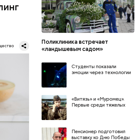
линг
рживают
ся.
Поликлиника встречает
му
щество
«ландышевым садом»
ь,
и и
Студенты показали
эмоции через технологии
«Витязь» и «Муромец».
Первые среди тяжелых
Пенсионер подготовил
выставку ко Дню Победы