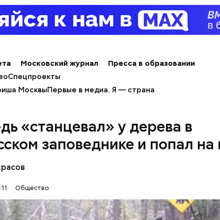
ета
Московский журнал
Пресса в образовании
ео
Спецпроекты
иша Москвы
Первые в медиа. Я — страна
дь «станцевал» у дерева в
сском заповеднике и попал на
красов
ным диабетом;
весом.
:11
Общество
ти из кабачков