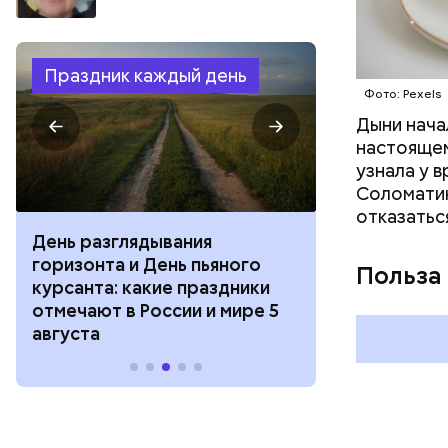
Праздник каждый день
Фото: Pexels
Дыни начал
настоящем
узнала у 
Соломатин
отказатьс
День разглядывания
День качания
горизонта и День пьяного
День шампан
Польза
курсанта: какие праздники
праздники о
отмечают в России и мире 5
и мире 4 авг
августа