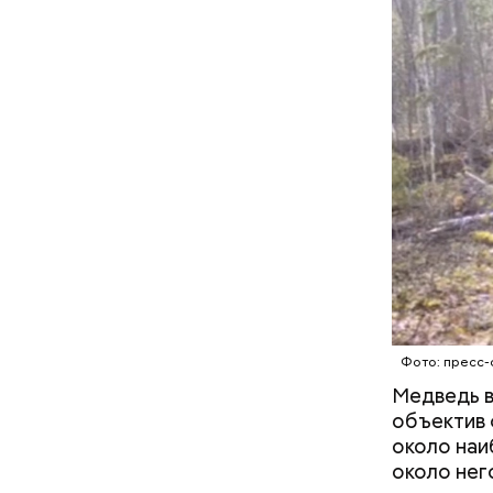
Хотела спасти малыша: как
мать и сын погибли при
падении из окна в Раменском
Фото: пресс-
Медведь в
объектив 
около наи
около нег