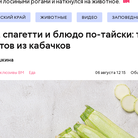
и лосиными рогами и наткнулся на
животное.
СКИЙ КРАЙ
ЖИВОТНЫЕ
ВИДЕО
ЗАПОВЕДН
, спагетти и блюдо по-тайски: 
тов из кабачков
шкина
нты:
клюзивы ВМ
Еда
06 августа 12:15
Об
ОВОЩИ
РЕЦЕПТЫ
т стресса он держит сосуды под контролем и