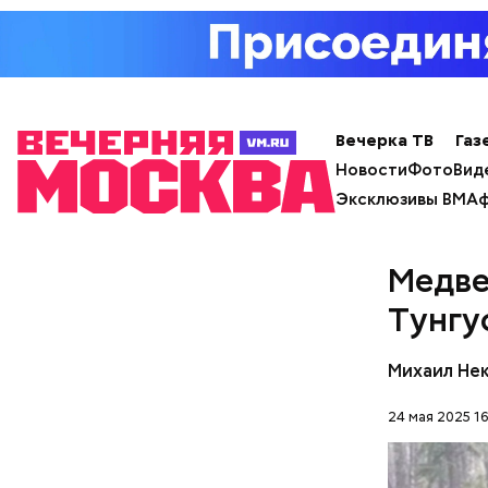
Вечерка ТВ
Газ
Новости
Фото
Вид
Эксклюзивы ВМ
Аф
Медве
Тунгу
Михаил Не
с сахар
лишним 
24 мая 2025 16
Спагет