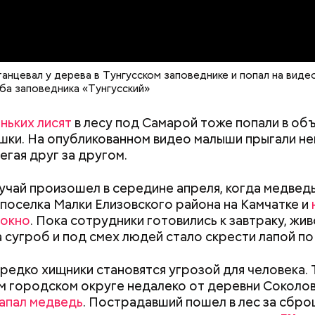
документы
;
а;
анцевал у дерева в Тунгусском заповеднике и попал на видео
ба заповедника «Тунгусский»
ое масло;
erstock
ньких лисят
в лесу под Самарой тоже попали в об
ки. На опубликованном видео малыши прыгали н
егая друг за другом.
учай произошел в середине апреля, когда медвед
поселка Малки Елизовского района на Камчатке и
 окно
. Пока сотрудники готовились к завтраку, жи
а сугроб и под смех людей стало скрести лапой по 
ыни
редко хищники становятся угрозой для человека. Т
 городском округе недалеко от деревни Соколов
апал медведь
. Пострадавший пошел в лес за сбр