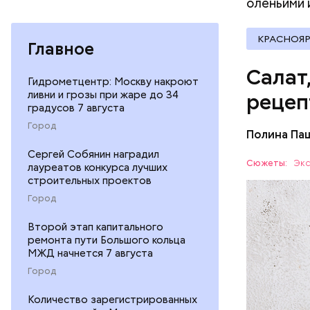
оленьими 
КРАСНОЯР
Главное
Салат
Гидрометцентр: Москву накроют
ливни и грозы при жаре до 34
рецеп
градусов 7 августа
Город
Полина Па
Ингредие
Сергей Собянин наградил
Сюжеты:
Экс
лауреатов конкурса лучших
строительных проектов
ЕДА
Город
Второй этап капитального
ремонта пути Большого кольца
МЖД начнется 7 августа
Город
Количество зарегистрированных
— В момен