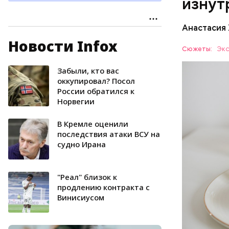
изнут
калий —
сердечн
Анастасия
давлени
магний 
Новости Infox
Дыня соде
Сюжеты:
Экс
организму
рассказал
Забыли, кто вас
ЗДОРОВЬ
минералам
оккупировал? Посол
России обратился к
ФРУКТЫ
Норвегии
В Кремле оценили
последствия атаки ВСУ на
судно Ирана
"Реал" близок к
продлению контракта с
Винисиусом