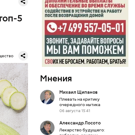
топ-5
щество
Мнения
Михаил Щипанов
Плевать на критику
очередного нытика
06 августа 15:41
Александр Лосото
Лекарство будущего: