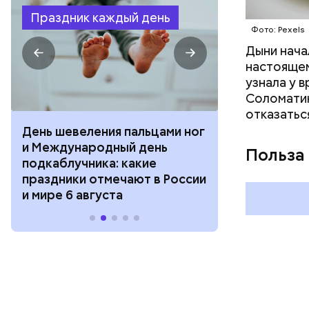
Праздник каждый день
Фото: Pexels
Дыни начал
настоящем
узнала у 
Соломатин
отказатьс
День шевеления пальцами ног
День разгля
и Международный день
горизонта и 
Польза
подкаблучника: какие
курсанта: ка
праздники отмечают в России
отмечают в Р
и мире 6 августа
августа