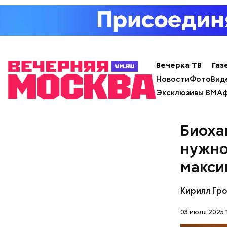
Вечерка ТВ
Газ
Новости
Фото
Вид
Эксклюзивы ВМ
Аф
Биоха
нужно
с сахар
макси
лишним 
Спагет
Кирилл Гр
03 июля 2025 