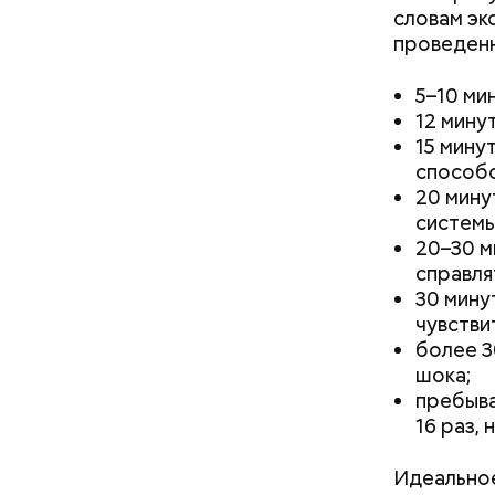
полезна. 
словам эк
оливковое
проведенн
Копылов.
5–10 ми
12 мину
15 мину
способс
20 мину
системы
20–30 м
справля
30 мину
чувстви
более 3
шока;
пребыва
16 раз,
Идеальное