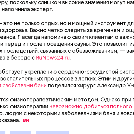
ру, поскольку слишком высокие значения могут н
;
документы
 напомнила эксперт.
а;
 это не только отдых, но и мощный инструмент дл
ое масло;
 здоровья. Важно четко следить за временем и о
erstock
сеанса. Я всегда напоминаю своим клиентам о важн
и перед и после посещения сауны. Это позволит 
х последствий, связанных с обезвоживанием, — з
а в беседе с
RuNews24.ru
.
обствует укреплению сердечно-сосудистой систе
воспалительных процессов в легких. Этим и други
 свойствами бани
поделился хирург Александр Ум
ыни
ется физиотерапевтическим методом. Однако при
лько физиотерапии
невозможно добиться полного 
о, людям с некоторыми заболеваниями баня и вовс
казана.