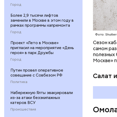
предотвра
Город
кремний
омолаж
Более 2,9 тысячи лифтов
витамин
заменили в Москве в этом году в
помогае
рамках программы капремонта
кожи;
Город
Фото: Shutter
клетчат
холесте
Сезон каб
Проект «Лето в Москве»
фолиева
пригласил на мероприятие «День
самом раз
героя» в парк Дружбы
беремен
полезных 
плода. 
Город
Москве» п
гомоцис
Путин провел оперативное
организ
Салат 
совещание с Совбезом РФ
ряда оп
Политика
бета-ка
иммунит
Набережную Ялты эвакуировали
«делает
из-за атаки безэкипажных
А еще и
катеров ВСУ
Омола
лютеин 
Происшествия
наше зр