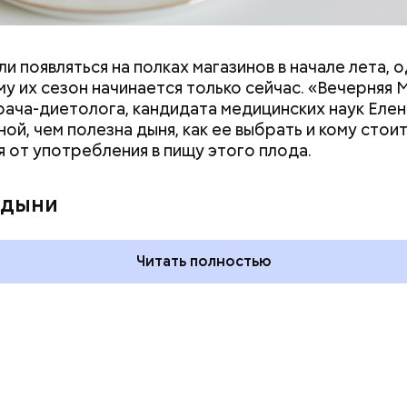
и появляться на полках магазинов в начале лета, о
у их сезон начинается только сейчас. «Вечерняя 
врача-диетолога, кандидата медицинских наук Еле
ой, чем полезна дыня, как ее выбрать и кому стои
я от употребления в пищу этого плода.
дывания
День качания на качелях и
День пьяного
День шампанского: какие
 дыни
кие праздники
праздники отмечают в Росси
оссии и мире 5
и мире 4 августа
Читать полностью