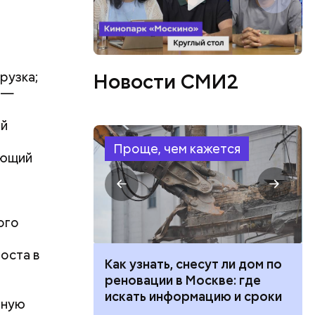
 людям:
ецептом
рузка;
Новости СМИ2
з —
ой
Проще, чем кажется
ающий
ого
оста в
 100 тысяч
Как узнать, снесут ли дом по
дарства при
реновации в Москве: где
ии: кто может
искать информацию и сроки
тную
 какие нужны