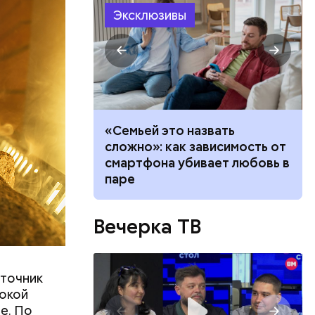
Эксклюзивы
убить: как
«Семьей это назвать
а борщевик и
сложно»: как зависимость от
ву
смартфона убивает любовь в
паре
Вечерка ТВ
сточник
сокой
ть
е. По
ь и