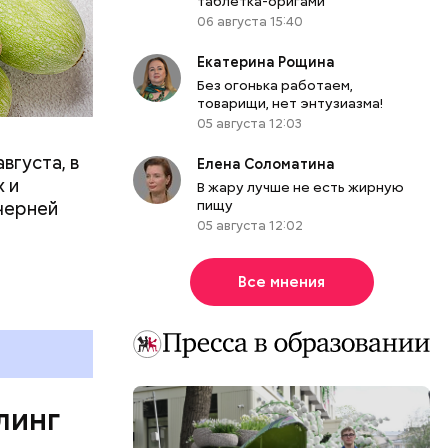
таблетка-оригами
вает
06 августа 15:40
Екатерина Рощина
р,
Без огонька работаем,
ргор
товарищи, нет энтузиазма!
05 августа 12:03
вгуста, в
Елена Соломатина
дима
 и
В жару лучше не есть жирную
убка у
пищу
черней
овня
05 августа 12:02
 в
развитие
Все мнения
е
ня
органов.
ет;
линг
рживают