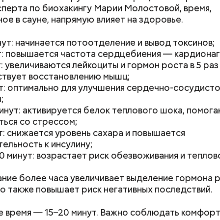
В первую очередь ее стоит есть с осторожностью
сперта по биохакингу Марии Молостовой, время,
 масло. Получается очень вкусно, — поделился р
ое в сауне, напрямую влияет на здоровье.
нут: начинается потоотделение и вывод токсинов;
т: повышается частота сердцебиения — кардионаг
т: увеличиваются лейкоциты и гормон роста в 5 ра
твует восстановлению мышц;
т: оптимально для улучшения сердечно-сосудист
;
инут: активируется белок теплового шока, помог
ться со стрессом;
т: снижается уровень сахара и повышается
тельность к инсулину;
0 минут: возрастает риск обезвоживания и теплов
ние более часа увеличивает выделение гормона р
Как поменять батареи дома и
Как получить до
 но также повышает риск негативных последствий.
не получить штраф
рублей от госу
трудной ситуац
 время — 15–20 минут. Важно соблюдать комфор
претендовать и