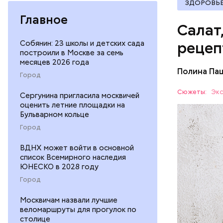
ЗДОРОВЬ
Главное
Салат
Собянин: 23 школы и детских сада
рецеп
построили в Москве за семь
месяцев 2026 года
Полина Па
Город
Ингредие
Сюжеты:
Экс
Сергунина пригласила москвичей
оценить летние площадки на
ЕДА
Бульварном кольце
Город
ВДНХ может войти в основной
список Всемирного наследия
ЮНЕСКО в 2028 году
Город
— В момен
Москвичам назвали лучшие
контролир
веломаршруты для прогулок по
положител
столице