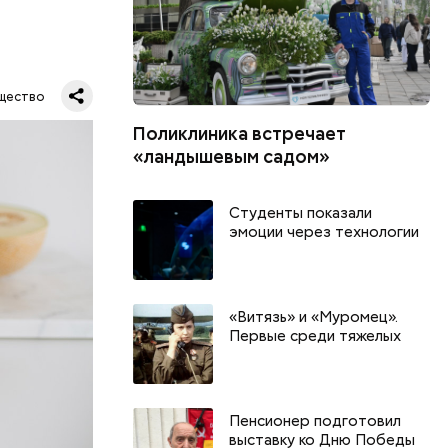
ся.
му
щество
ь,
Поликлиника встречает
и и
«ландышевым садом»
Студенты показали
эмоции через технологии
«Витязь» и «Муромец».
Первые среди тяжелых
Пенсионер подготовил
выставку ко Дню Победы