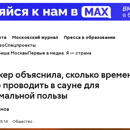
ета
Московский журнал
Пресса в образовании
ео
Спецпроекты
иша Москвы
Первые в медиа. Я — страна
кер объяснила, сколько време
 проводить в сауне для
ным диабетом;
мальной пользы
весом.
ти из кабачков
омов
15:14
Общество