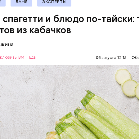
Е
БАНЯ
ЭКСПЕРТЫ
, спагетти и блюдо по-тайски: 
тов из кабачков
шкина
нты:
клюзивы ВМ
Еда
06 августа 12:15
Об
ОВОЩИ
РЕЦЕПТЫ
т стресса он держит сосуды под контролем и
ует более 300 реакций нашего организма. Также
ьно влияет на нервную систему, успокаивает,