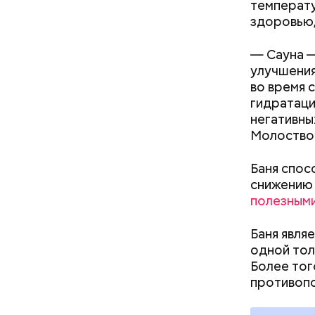
температу
кабачок
здоровью,
петрушк
чеснок;
— Сауна —
оливков
улучшения
соль.
Фото: Shutt
во время 
гидратаци
негативны
Молоствов
Баня спос
снижению 
полезными
Вред д
Баня явля
одной то
Более тог
противопо