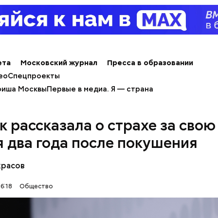
ета
Московский журнал
Пресса в образовании
ео
Спецпроекты
иша Москвы
Первые в медиа. Я — страна
к рассказала о страхе за свою
я два года после покушения
красов
6:18
Общество