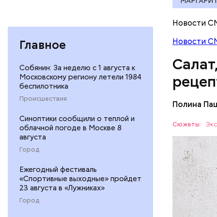
МАРГАРИ
Новости С
Новости С
Главное
Салат
Собянин: За неделю с 1 августа к
Московскому региону летели 1984
рецеп
беспилотника
Происшествия
Полина Па
Ингредие
Синоптики сообщили о теплой и
Сюжеты:
Экс
облачной погоде в Москве 8
августа
ЕДА
Город
Ежегодный фестиваль
«Спортивные выходные» пройдет
23 августа в «Лужниках»
Город