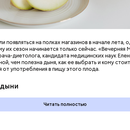
и появляться на полках магазинов в начале лета, о
у их сезон начинается только сейчас. «Вечерняя 
врача-диетолога, кандидата медицинских наук Еле
ой, чем полезна дыня, как ее выбрать и кому стои
я от употребления в пищу этого плода.
ния пальцами ног
День разглядывания
одный день
горизонта и День пьяного
 дыни
ка: какие
курсанта: какие праздники
тмечают в России
отмечают в России и мире 5
уста
августа
Читать полностью