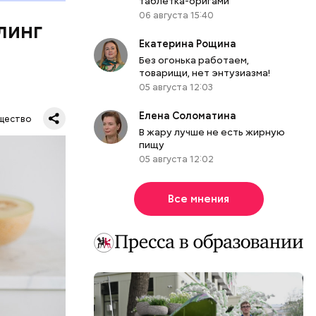
таблетка-оригами
ет;
06 августа 15:40
линг
рживают
Екатерина Рощина
Без огонька работаем,
товарищи, нет энтузиазма!
05 августа 12:03
ся.
му
Елена Соломатина
щество
ь,
В жару лучше не есть жирную
пищу
и и
05 августа 12:02
Все мнения