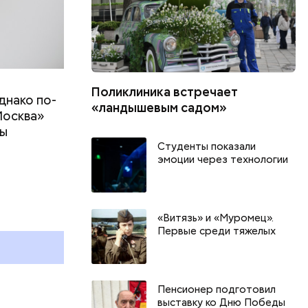
Поликлиника встречает
днако по-
«ландышевым садом»
Москва»
ны
т
Студенты показали
эмоции через технологии
День качания на качелях и
Всемирный д
День шампанского: какие
Международ
праздники отмечают в России
бесконечнос
«Витязь» и «Муромец».
и мире 4 августа
праздники о
Первые среди тяжелых
и мире 8 авг
Пенсионер подготовил
выставку ко Дню Победы