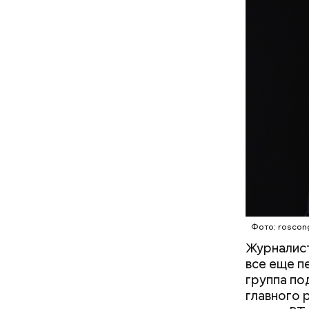
— Кабачки
Однако ди
сковороде
полезна. 
оливковое
Копылов.
Фото: roscon
Журналист
все еще п
группа по
главного 