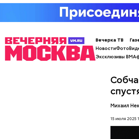
Вечерка ТВ
Газ
Новости
Фото
Вид
Эксклюзивы ВМ
Аф
Собча
спуст
Михаил Не
15 июля 2025 1