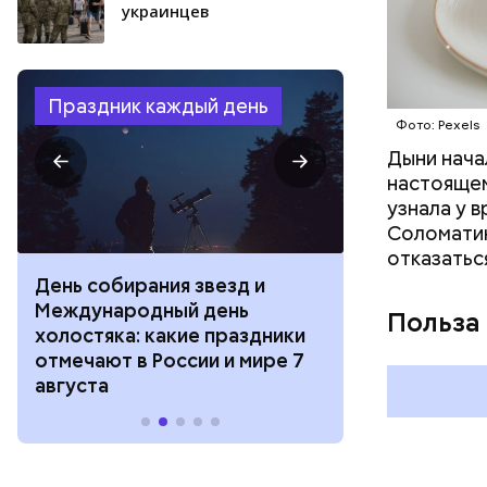
украинцев
Праздник каждый день
Фото: Pexels
Дыни начал
настоящем
узнала у 
Соломатин
отказатьс
День собирания звезд и
День шевеле
Международный день
и Междунар
Польза
холостяка: какие праздники
подкаблучни
отмечают в России и мире 7
праздники о
августа
и мире 6 авг