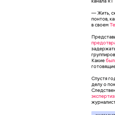
канала RT
— Жить, с
понтов, к
кабачок
в своем
Te
петрушк
чеснок;
Представи
оливков
предотвр
соль.
Фото: Shutt
задержать
группиров
Какие
был
готовящие
Спустя го
делу о по
Следстве
экспертиз
Вред д
журналист