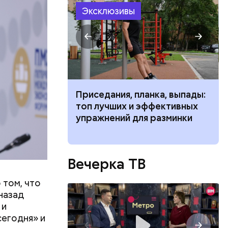
Эксклюзивы
ть
ь и
 людям:
ецептом
чьи» типажи
Приседания, планка, выпады:
ь людей
топ лучших и эффективных
упражнений для разминки
Вечерка ТВ
 том, что
 назад
 и
егодня» и