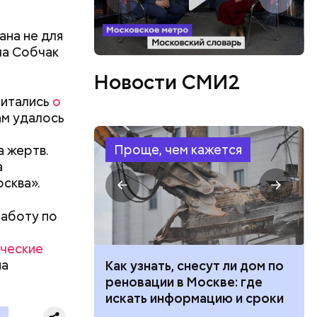
ана не для
ла Собчак
Новости СМИ2
читались
о
ам удалось
Проще, чем кажется
а жертв.
а
сква».
работу по
ические
на
 100 тысяч
Как узнать, снесут ли дом по
дарства при
реновации в Москве: где
ии: кто может
искать информацию и сроки
 какие нужны