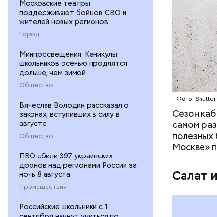
Московские театры
— В момен
поддерживают бойцов СВО и
контролир
жителей новых регионов
положител
Город
предотвра
кремний
Минпросвещения: Каникулы
омолаж
школьников осенью продлятся
витамин
дольше, чем зимой
помогае
Общество
кожи;
Фото: Shutter
клетчат
Вячеслав Володин рассказал о
холесте
Сезон каб
законах, вступивших в силу в
фолиева
августе
самом раз
беремен
полезных 
Общество
плода. 
Москве» п
гомоцис
ПВО сбили 397 украинских
дронов над регионами России за
организ
Салат 
ночь 8 августа
ряда оп
Происшествия
бета-ка
иммунит
Российские школьники с 1
«делает
сентября начнут учиться по