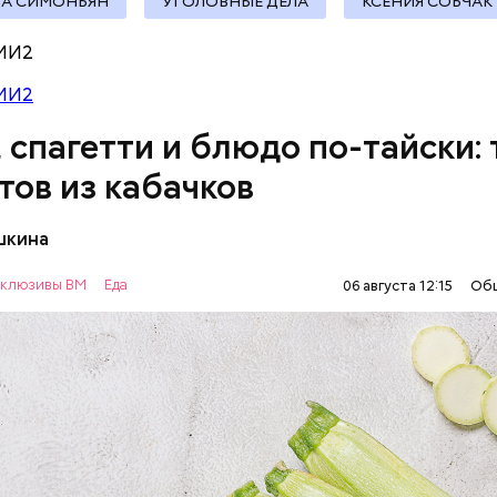
ТА СИМОНЬЯН
УГОЛОВНЫЕ ДЕЛА
КСЕНИЯ СОБЧАК
документы
МИ2
МИ2
, спагетти и блюдо по-тайски: 
тов из кабачков
шкина
нты:
клюзивы ВМ
Еда
06 августа 12:15
Об
ОВОЩИ
РЕЦЕПТЫ