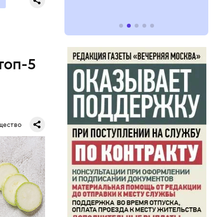
топ-5
щество