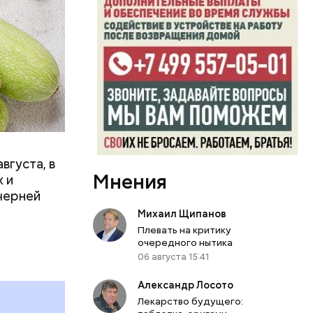
вает
р,
ргор
вгуста, в
Мнения
дима
 и
убка у
черней
овня
Михаил Щипанов
 в
Плевать на критику
развитие
очередного нытика
06 августа 15:41
е
Александр Лосото
ня
Лекарство будущего:
органов.