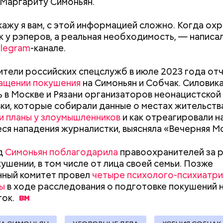
 Маргариту Симоньян.
кажу я вам, с этой информацией сложно. Когда охр
ак у рэперов, а реальная необходимость, — написа
;
legram
-канале.
а;
тели российских спецслужб в июле 2023 года от
ое масло;
ащении покушения
на Симоньян и Собчак. Силовик
erstock
 в Москве и Рязани организаторов неонацистской
ки, которые собирали данные о местах жительств
и планы у злоумышленников
и как отреагировали н
ся нападения журналистки, выясняла «Вечерняя Мо
д
Симоньян поблагодарила
правоохранителей за 
кушении, в том числе от лица своей семьи. Позже
нный комитет провел
четыре психолого-психиатр
ы
в ходе расследования о подготовке покушений 
Как поменять батареи дома и
Как получить до
ыни
ок.
не получить штраф
рублей от госу
трудной ситуац
претендовать и