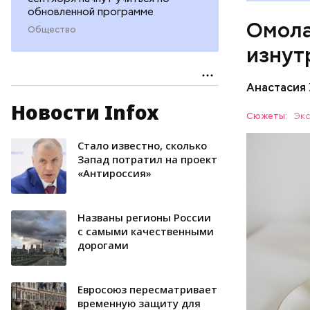
А еще и
обновленной программе
Омола
лютеин 
Общество
наше зр
изнут
калий —
сердечн
Анастасия
давлени
магний 
Новости Infox
Дыня соде
Сюжеты:
Экс
организму
рассказал
Стало известно, сколько
ЗДОРОВЬ
минералам
Запад потратил на проект
«Антироссия»
ФРУКТЫ
Названы регионы России
с самыми качественными
дорогами
Евросоюз пересматривает
временную защиту для