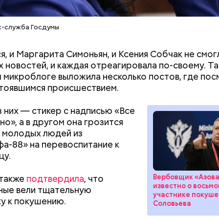
с-служба Госдумы
дали прикурить, он сказал:
я, и Маргарита Симоньян, и Ксения Собчак не смог
х новостей, и каждая отреагировала по-своему. Та
м микроблоге выложила несколько постов, где пос
тоявшимся происшествием.
з них — стикер с надписью «Все
но», а в другом она грозится
 молодых людей из
а-88» на перевоспитание к
цу.
 также
подтвердила
, что
Вербовщик «Азова»
известно о восьм
ные вели тщательную
участнике покуше
у к покушению.
Соловьева