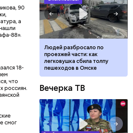
икова, 90
ки,
атура, а
 нашли
афа-88».
ч: поможет ли
Людей разбросало по
ок сбросить
проезжей части: как
легковушка сбила толпу
зался 18-
пешеходов в Омске
ием
ся, что
Вечерка ТВ
х россиян.
вянской
ские
е смог