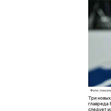
Именно по
преступле
Фото: roscon
Три новых
главреда 
следует и