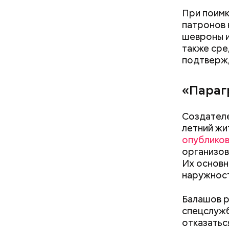
При поимк
патронов 
шевроны и
также сре
подтвержд
«Параг
Создателе
летний жи
Короле
опублико
организов
Их основн
наружност
Балашов р
спецслужб
отказатьс