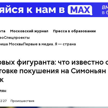
е под нос, а потом говорит: «а, все, вспомнил». То
ая фишка — это труп. У него вот такое восприятие
ал о них с такой любовью, с которой родители гов
вспомнил собеседник «ВМ».
ета
Московский журнал
Пресса в образовании
ео
Спецпроекты
иша Москвы
Первые в медиа. Я — страна
овых фигуранта: что известно 
товке покушения на Симоньян
к
лян
12:27
Происшествия