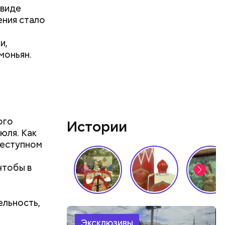
 виде
ния стало
и,
моньян.
 Все они
предметами
ого
Истории
юля. Как
реступном
чтобы в
ельность,
Эксклюзивы