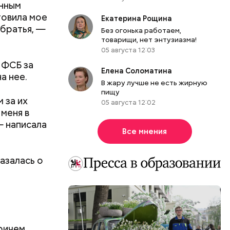
енным
товила мое
Екатерина Рощина
 братья, —
Без огонька работаем,
товарищи, нет энтузиазма!
05 августа 12:03
ФСБ за
Елена Соломатина
а нее.
В жару лучше не есть жирную
пищу
 за их
05 августа 12:02
 меня в
— написала
Все мнения
азалась о
причем