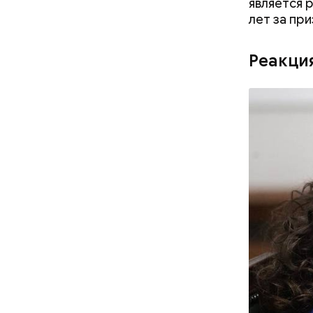
является 
лет за пр
Реакци