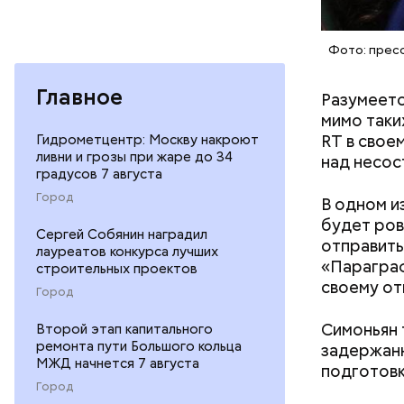
Фото: прес
Когда ему 
Главное
Разумеетс
мимо таки
RT в свое
Гидрометцентр: Москву накроют
ливни и грозы при жаре до 34
над несос
градусов 7 августа
Город
В одном и
будет ров
Сергей Собянин наградил
отправить
лауреатов конкурса лучших
«Параграф
строительных проектов
своему от
Город
Симоньян
Второй этап капитального
ремонта пути Большого кольца
задержан
МЖД начнется 7 августа
подготовк
Город