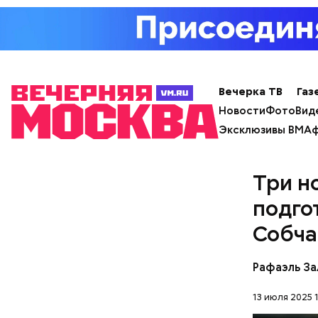
бурчал себ
него кажд
рассказыв
детях, — 
Вечерка ТВ
Газ
Новости
Фото
Вид
Эксклюзивы ВМ
Аф
Три н
подго
Собча
Рафаэль За
13 июля 2025 