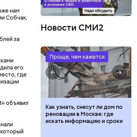
зже нам
ии Собчак,
Новости СМИ2
блей за
Проще, чем кажется
сками
дила его
есто, где
лизации
8» объявил
 100 тысяч
Как узнать, снесут ли дом по
дарства при
реновации в Москве: где
ии: кто может
искать информацию и сроки
знали
 какие нужны
 который