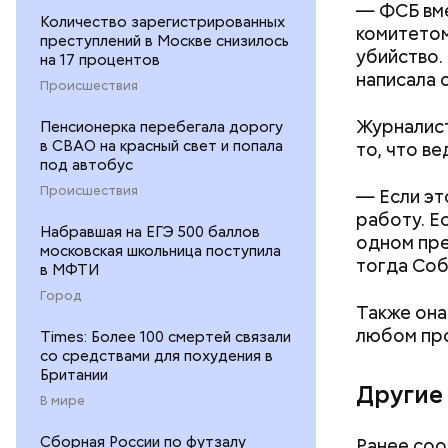
— ФСБ вме
Количество зарегистрированных
комитетом
преступлений в Москве снизилось
убийство.
на 17 процентов
написала 
Происшествия
Журналист
Пенсионерка перебегала дорогу
в СВАО на красный свет и попала
то, что в
под автобус
Происшествия
— Если эт
работу. Ес
— Дайте мн
Набравшая на ЕГЭ 500 баллов
одном пре
московская школьница поступила
тогда Соб
в МФТИ
Город
Также она
любом про
Times: Более 100 смертей связали
со средствами для похудения в
Британии
Другие
В мире
Сборная России по футзалу
Ранее соо