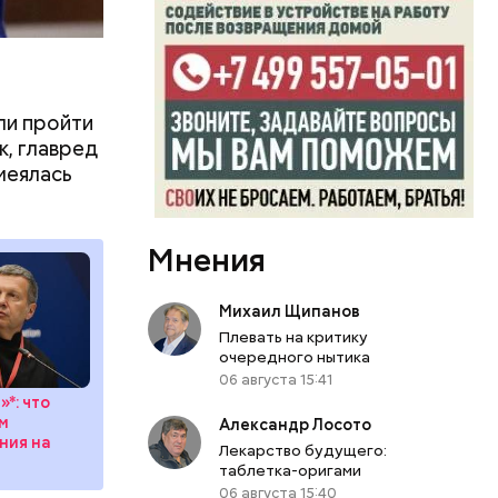
ли пройти
к, главред
меялась
Мнения
Михаил Щипанов
Плевать на критику
очередного нытика
06 августа 15:41
*: что
ом
Александр Лосото
ния на
Лекарство будущего:
таблетка-оригами
06 августа 15:40