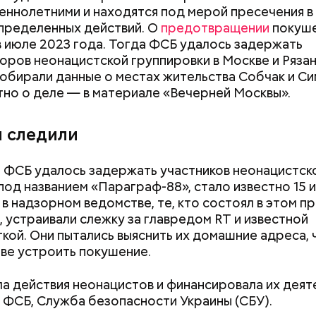
ннолетними и находятся под мерой пресечения в
пределенных действий. О
предотвращении
покуше
в июле 2023 года. Тогда ФСБ удалось задержать
оров неонацистской группировки в Москве и Рязан
обирали данные о местах жительства Собчак и Си
тно о деле — в материале «Вечерней Москвы».
й маньяк утверждал, что на его счету 63 убийства.
чены фишками, крышками от бутылок и прочими 
ной доске.
и следили
о ФСБ удалось задержать участников неонацистск
под названием «Параграф-88», стало известно 15 и
в надзорном ведомстве, те, кто состоял в этом п
, устраивали слежку за главредом RT и известной
кой. Они пытались выяснить их домашние адреса, 
ве устроить покушение.
а действия неонацистов и финансировала их деят
 ФСБ, Служба безопасности Украины (СБУ).