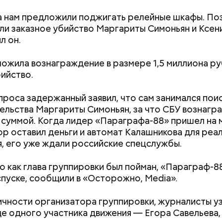
 нам предложили поджигать релейные шкафы. По
и заказное убийство Маргариты Симоньян и Ксен
л он.
ожила вознаграждение в размере 1,5 миллиона ру
ийство.
проса задержанный заявил, что сам занимался пои
ельства Маргариты Симоньян, за что СБУ вознагра
суммой. Когда лидер «Параграфа-88» пришел на м
ор оставил деньги и автомат Калашникова для реа
, его уже ждали российские спецслужбы.
о как глава группировки был пойман, «Параграф-8
Как поменять батареи дома и
Как получить до
пуске, сообщили в «Осторожно, Media».
не получить штраф
рублей от госу
трудной ситуац
ть рассказывать с начала или с конца?
чности организатора группировки, журналисты у
претендовать и
е одного участника движения — Егора Савельева,
документы