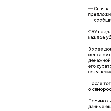
— Сначала
предложил
— сообщи
СБУ предл
каждое уб
В ходе до
места жит
денежной 
его курат
покушения
После тог
о саморос
— Вам нача
Помимо ли
данные ещ