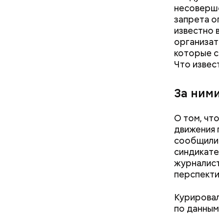
несоверше
запрета о
известно 
организат
которые с
Что извес
Битцевски
были отме
на шахмат
За ним
О том, чт
движения 
сообщили 
синдикате
журналист
перспекти
Курировал
по данным