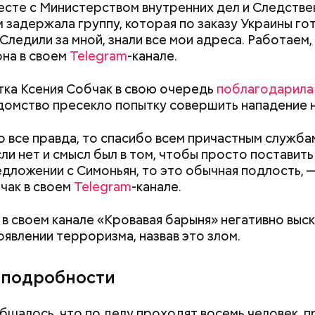
сте с Министерством внутренних дел и Следств
 задержала группу, которая по заказу Украины го
 Следили за мной, знали все мои адреса. Работаем,
она в своем
Telegram
-канале.
ка Ксения Собчак в свою очередь
поблагодарила
едомство пресекло попытку совершить нападение н
о все правда, то спасибо всем причастным службам
ли нет и смысл был в том, чтобы просто поставить
е сигарету, и я вам все расскажу.
дложении с Симоньян, то это обычная подлость, 
чак в своем
Telegram
-канале.
 в своем канале «Кровавая барыня» негативно выск
явлении терроризма, назвав это злом.
 подробности
бщалось, что по делу проходят восемь человек, 