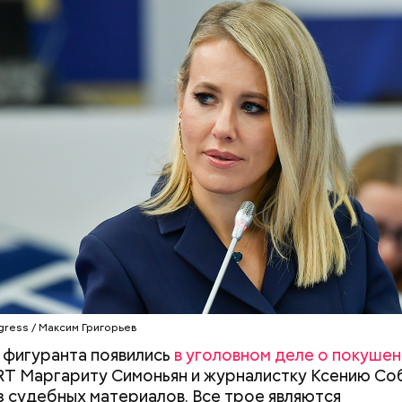
 этой доске он и ориентировался, когда рассказыв
ниях.
gress / Максим Григорьев
 фигуранта появились
в уголовном деле о покушен
RT Маргариту Симоньян и журналистку Ксению Соб
з судебных материалов. Все трое являются