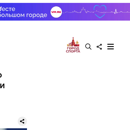
 есть для
. Он
орят о
о
 и