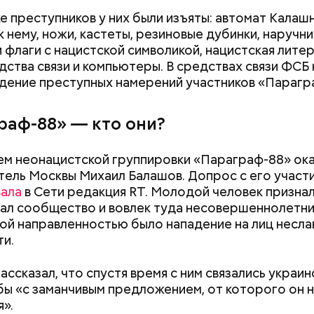
е преступников у них были изъяты: автомат Калашн
к нему, ножи, кастеты, резиновые дубинки, наручни
 флаги с нацистской символикой, нацистская литер
дства связи и компьютеры. В средствах связи ФСБ
ение преступных намерений участников «Парагр
Хотела спасти малыша: как
Вода за 10 тыся
раф-88» — кто они?
мать и сын погибли при
японский напит
падении из окна в Раменском
лишний вес
м неонацистской группировки «Параграф-88» ока
тель Москвы Михаил Балашов. Допрос с его участ
ва доски
вала
в Сети редакция RT. Молодой человек признал
ал сообщество и вовлек туда несовершеннолетни
ой направленностью было нападение на лиц несла
и.
ассказал, что спустя время с ним связались украин
ы «с заманчивым предложением, от которого он н
я».