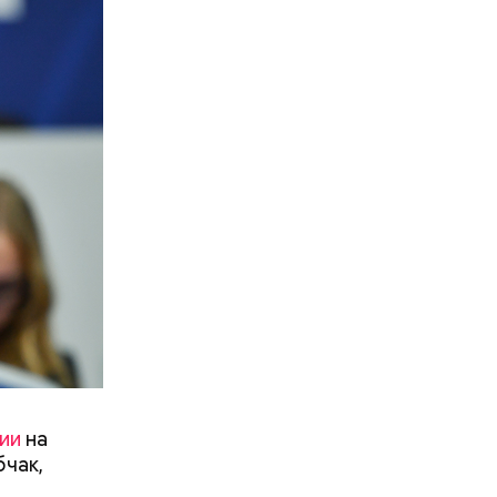
ал о своих
ии
на
чак,