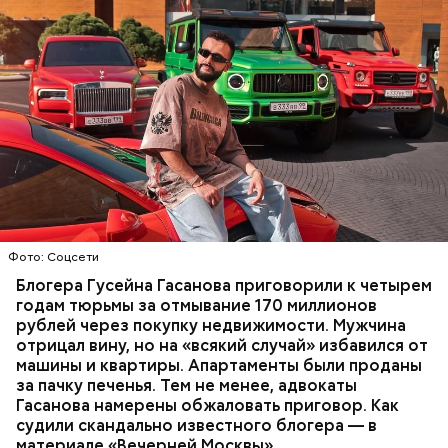
Фото: База розыска МВД РФ
В мае 2025 года МВД РФ объявило в
международный розыск
блогера Гусейна Гасанова.
В его отношении возбудили уголовное дело о
неуплате налогов и легализации преступных
доходов в особо крупном размере. В тот же день
НАЛОГИ
ПОИСК ЛЮДЕЙ
ДЕНЬГИ
МВД
мужчину
заочно арестовали
.
ГАСАН ГУСЕЙНОВ
Молодого человека задержали. На первом же
Фото: Соцсети
допросе он признался, что планировал отравить
только отчима. Тогда следователи посчитали, что
Блогера Гусейна Гасанова приговорили к четырем
мотивом преступления была квартира родителей,
годам тюрьмы за отмывание 170 миллионов
которая в случае их смерти перешла бы сыну. Но
рублей через покупку недвижимости. Мужчина
спустя несколько дней Миссюра заявил, что ранее
отрицал вину, но на «всякий случай» избавился от
уже травил других людей.
машины и квартиры. Апартаменты были проданы
за пачку печенья. Тем не менее, адвокаты
Гасанова намерены обжаловать приговор. Как
судили скандально известного блогера — в
материале «Вечерней Москвы».