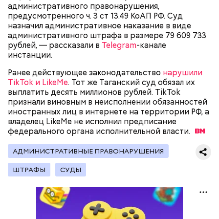
административного правонарушения,
Родственники обналичивали деньги и возвращали
предусмотренного ч. 3 ст 13.49 КоАП РФ. Суд
их Гасанову. А чтобы пользоваться деньгами и не
назначил административное наказание в виде
вызвать подозрений у налоговой, Гасанов либо
административного штрафа в размере 79 609 733
распределял их между еще несколькими счетами,
рублей, — рассказали в
Telegram
-канале
либо
покупал на них квартиры
.
инстанции.
Ранее действующее законодательство
нарушили
TikTok и LikeMe
. Тот же Таганский суд обязал их
Следующим подопытным стал друг детства
выплатить десять миллионов рублей. TikTok
Миссюры Константин. 3 февраля того же года,
признали виновным в неисполнении обязанностей
когда молодые люди ехали вместе в машине,
— Гасанов, являясь индивидуальным
иностранных лиц в интернете на территории РФ, а
подозреваемый угостил приятеля морсом с
предпринимателем, осуществлял
владелец LikeMe не исполнил предписание
этиленгликолем. Через два дня Константин умер в
предпринимательскую деятельность в области
федерального органа исполнительной
власти.
больнице.
продажи и размещения рекламы в социальных
сетях. С целью сокрытия своих доходов часть
АДМИНИСТРАТИВНЫЕ ПРАВОНАРУШЕНИЯ
денежных средств от спонсоров розыгрышей,
покупателей различных мотивационных курсов и
ШТРАФЫ
СУДЫ
прогнозов ставок на спорт Гасанов получал на
свои личные лицевые счета как физического лица, а
также на подконтрольные родственникам лицевые
счета, — пояснили в
московской прокуратуре
.
Первой жертвой Миссюры была его девушка.