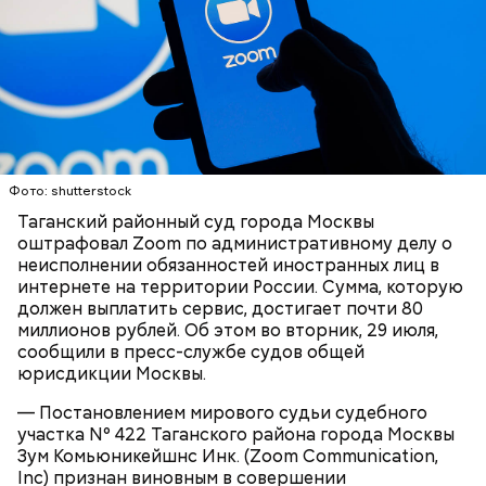
Play
Video
Блогеру грозило до семи лет лишения свободы.
Фото: shutterstock
Таганский районный суд города Москвы
оштрафовал Zoom по административному делу о
неисполнении обязанностей иностранных лиц в
Видео: пресс-служба ГСУ СК по Московской области
интернете на территории России. Сумма, которую
должен выплатить сервис, достигает почти 80
миллионов рублей. Об этом во вторник, 29 июля,
— Мы съездили за витаминами, вернулись обратно,
сообщили в пресс-службе судов общей
поднялись домой. У него ухудшилось самочувствие
юрисдикции Москвы.
через сутки... Его увезли в больницу,
реанимировали, и там он скончался, — рассказывал
— Постановлением мирового судьи судебного
Миссюра на допросе.
участка Nº 422 Таганского района города Москвы
Зум Комьюникейшнс Инк. (Zoom Communication,
Inc) признан виновным в совершении