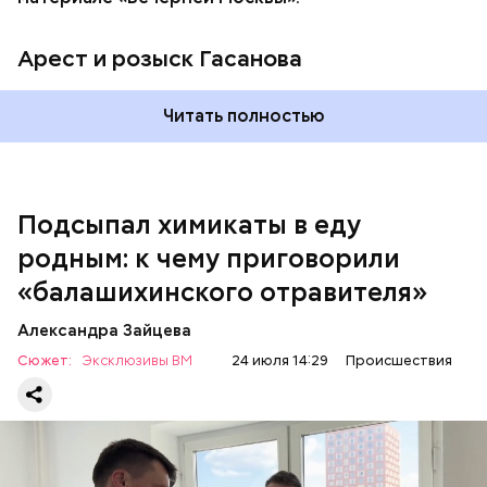
Арест и розыск Гасанова
Началось расследование. В квартире потерпевших
Читать полностью
установили скрытую камеру видеонаблюдения. На
записи попал 25-летний сын потерпевших Артем
Миссюра, который тайно приходил в квартиру
матери и отчима и подсыпал им в еду химикаты.
Подсыпал химикаты в еду
Также отравленную пищу ела его младшая сестра.
родным: к чему приговорили
«балашихинского отравителя»
Play
Александра Зайцева
Video
Сюжет:
Эксклюзивы ВМ
24 июля 14:29
Происшествия