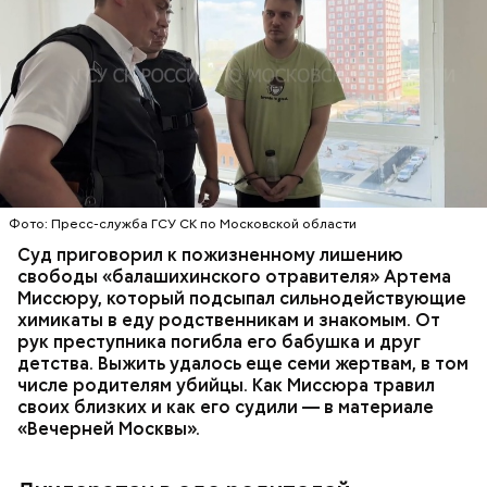
Все началось в июне, когда двое супругов
Видео: пресс-служба ГСУ СК по Московской области
обратились в местную больницу с жалобами на
плохое самочувствие. Врачи не смогли поставить
им точный диагноз, после чего анализы
потерпевших направили на экспертизу. В них
ОТРАВЛЕНИЯ
БАЛАШИХА
РОДИТЕЛИ
специалисты обнаружили сильнодействующий
СЛЕДСТВЕННЫЙ КОМИТЕТ
ЭКСПЕРТИЗЫ
химикат дихлорэтан, который не мог попасть в
организм супругов случайно. То же самое вещество
нашли в еде, изъятой из квартиры пострадавших.
Фото: Пресс-служба ГСУ СК по Московской области
Суд приговорил к пожизненному лишению
свободы «балашихинского отравителя» Артема
Миссюру, который подсыпал сильнодействующие
химикаты в еду родственникам и знакомым. От
рук преступника погибла его бабушка и друг
детства. Выжить удалось еще семи жертвам, в том
числе родителям убийцы. Как Миссюра травил
своих близких и как его судили — в материале
«Вечерней Москвы».