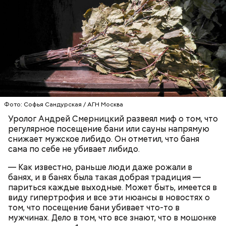
беременным, кормящим женщинам;
людям с ослабленной иммунной системой;
пожилым;
детям.
Фото: Софья Сандурская / АГН Москва
Уролог Андрей Смерницкий развеял миф о том, что
регулярное посещение бани или сауны напрямую
снижает мужское либидо. Он отметил, что баня
сама по себе не убивает либидо.
— Как известно, раньше люди даже рожали в
банях, и в банях была такая добрая традиция —
париться каждые выходные. Может быть, имеется в
виду гипертрофия и все эти нюансы в новостях о
Грибным дождем называют те осадки, которые
том, что посещение бани убивает что-то в
выпадают в солнечную погоду. Считается, что
мужчинах. Дело в том, что все знают, что в мошонке
после них в лесу появляется много грибов, поэтому