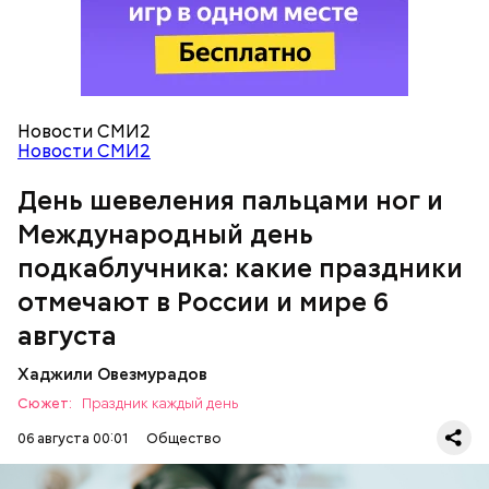
Новости СМИ2
Международный день подкаблучника
Новости СМИ2
День шевеления пальцами ног и
Международный день
подкаблучника: какие праздники
Вовсю идет и сезон черешни. «Вечерняя Москва»
Однако диетолог предупредила: не для всех дыня
узнала у врача — эндокринолога-диетолога
отмечают в России и мире 6
может быть полезна. В первую очередь ее стоит
Натальи Лазуренко,
как правильно есть эту ягоду
с
есть с осторожностью людям:
пользой для здоровья.
августа
Хаджили Овезмурадов
Сюжет:
Праздник каждый день
06 августа 00:01
Общество