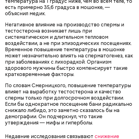
температура на 1 градус ниже, чем во всем теле, то
дождь и прозвали грибным. Август же считается
есть примерно 35,6 градуса в мошонке, —
началом грибного сезона, поэтому 6-го числа этого
объяснил медик.
месяца отмечается День грибного дождя. В этот
праздник принято отправляться в лес собирать
Негативное влияние на производство спермы и
грибы, даже если на улице непогода.
тестостерона возникает лишь при
Ранние плоды, по словам врача, лучше не есть:
систематическом и длительном тепловом
Терапевт Кондрахин назвал
воздействии, а не при эпизодических посещениях.
Чистит сосуды и защищает от
продукты и напитки, которые
Временное повышение температуры в мошонке
рака: чем полезен кресс-салат
выводят токсины из организма
может незначительно влиять на сперматогенез, как
при заболеваниях с лихорадкой. Организм
здорового мужчины быстро компенсирует такие
кратковременные факторы.
По словам Смерницкого, повышение температуры
влияет на выработку тестостерона и качество
спермы только при долгосрочном воздействии.
Если бы однократное посещение бани радикально
снижало либидо, это заметно сказалось бы на
День грибного дождя
демографии. Он подчеркнул, что такие
утверждения — мифы и гиперболы.
— В дыне содержится много сахара, который
представлен фруктозой. С одной стороны — это
хорошо, потому что дает энергию. Но важно
Недавние исследования связывают
снижение