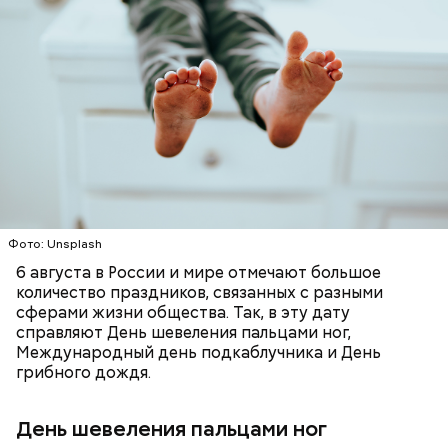
Создатели Дня шевеления пальцами ног
предлагают уделить стопам и пальцам ног больше
внимания, чем обычно. Можно прогуляться босиком
— Наиболее распространенные борщ, щи, котлеты,
по траве, пройтись по улицам в более свободной и
салаты, лаваш с творогом и сыром, пироги, омлет,
удобной обуви или сходить на массаж стоп.
запеканка. Щавеля там везде используется
ПРАЗДНИКИ
ОТНОШЕНИЯ
СЕМЬЯ
немного, поэтому никакого вреда от него не будет.
ОСАДКИ
Чем разнообразнее рацион питания человека, тем
лучше. Потому что это исключает вероятность
возникновения дефицитов микроэлементов, —
заверил специалист.
Фото: Shutterstock
Фото: Unsplash
6 августа в России и мире отмечают большое
количество праздников, связанных с разными
сферами жизни общества. Так, в эту дату
справляют День шевеления пальцами ног,
Международный день подкаблучника и День
Вред дыни
грибного дождя.
День шевеления пальцами ног
А врач-эндокринолог Алексей Калинчев рассказал,