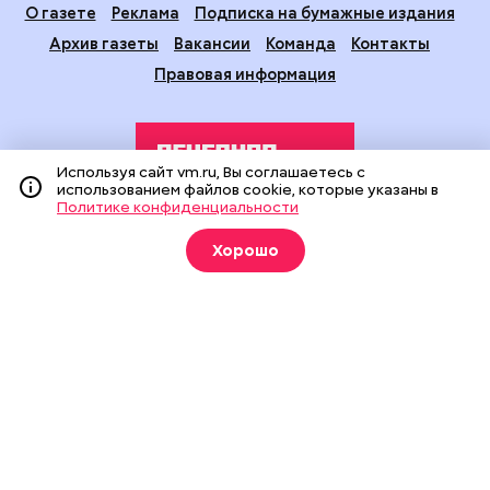
О газете
Реклама
Подписка на бумажные издания
Архив газеты
Вакансии
Команда
Контакты
Правовая информация
Используя сайт vm.ru, Вы соглашаетесь с
использованием файлов cookie, которые указаны в
Политике конфиденциальности
Издание создано при финансовой поддержке Департамента
Хорошо
средств массовой информации и рекламы города Москвы.
На сайте применяются рекомендательные технологии
(информационные технологии предоставления информации
на основе сбора, систематизации и анализа сведений,
относящихся к предпочтениям пользователей сети
«Интернет», находящихся на территории Российской
Федерации).
Сетевое издание "Вечерняя Москва" (18+) зарегистрировано
в Федеральной службе по надзору в сфере связи,
информационных технологий и массовых коммуникаций
(Роскомнадзор). Свидетельство о регистрации ЭЛ № ФС 77 -
90524 от 09.12.2025. Учредитель: АО "Редакция газеты