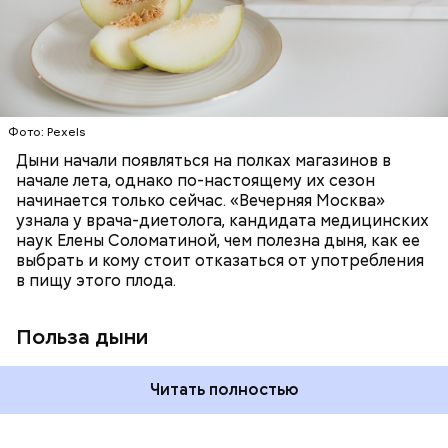
минералами. Так, в дыне содержатся:
слизистые оболочки органов. А еще именно
ЗДОРОВЬЕ
ПРАВИЛЬНОЕ ПИТАНИЕ
бета-каротин обеспечивает дыне желтый
ОВОЩИ
ЛЕТО
ФРУКТЫ
цвет;
лютеин и зеаксантин — эти каротиноиды
отлично поддерживают наше зрение;
калий — оказывает мочегонное действие,
Фото: Pexels
поддерживает сердечно-сосудистую
систему и предотвращает скачки давления;
Дыни начали появляться на полках магазинов в
магний — помогает калию и не дает сосудам
начале лета, однако по-настоящему их сезон
спазмироваться.
начинается только сейчас. «Вечерняя Москва»
узнала у врача-диетолога, кандидата медицинских
наук Елены Соломатиной, чем полезна дыня, как ее
По мнению специалиста, здоровому человеку
выбрать и кому стоит отказаться от употребления
достаточно включать щавель в рацион несколько
в пищу этого плода.
раз в месяц. В небольших количествах в свежем
виде или припущенном на сковороде.
Польза дыни
Читать полностью