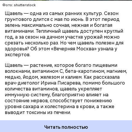
которая может способствовать образованию
Фото: shutterstock
камней в почках, объяснила диетолог.
Щавель — одна из самых ранних культур. Сезон
ЗДОРОВЬЕ
ВРАЧИ
РАСТЕНИЯ
грунтового длится с мая по июнь. В этот период
ПРОДУКТЫ
зелень максимально сочная, нежная и богатая
витаминами. Тепличный щавель доступен круглый
год, а за сезон на дачном участке урожай можно
срезать несколько раз. Но чем щавель полезен для
здоровья? Об этом «Вечерняя Москва» узнала у
экспертов.
Щавель — растение, которое богато пищевыми
волокнами, витамином С, бета-каротином, магнием,
медью, йодом, железом и калием. Как рассказала
врач-диетолог Ирина Писарева, помимо большого
количества витаминов, щавель укрепляет
иммунную систему, благоприятно влияет на
состояние нервов, способствует понижению
уровня сахара и холестерина в крови, а также
выводит токсины из печени.
Читать полностью