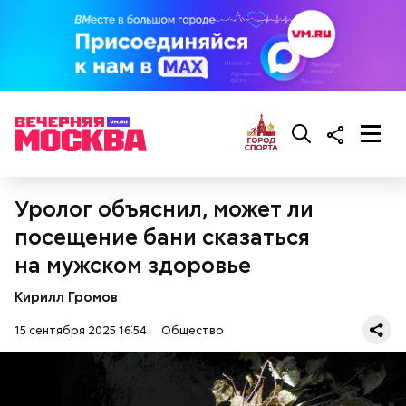
Уролог объяснил, может ли
— Там может содержаться огромное количество
посещение бани сказаться
нитратов, которое вызовет головокружение,
гипоксию и ухудшение физического состояния, —
на мужском здоровье
предостерегла Соломатина.
Кирилл Громов
15 сентября 2025 16:54
Общество