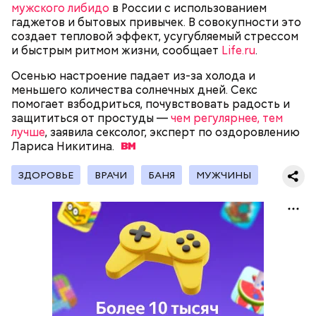
помнить, что сладкими дынями не нужно сильно
мужского либидо
в России с использованием
увлекаться, так же как и арбузами, людям с
гаджетов и бытовых привычек. В совокупности это
сахарным диабетом и лишним весом, —
создает тепловой эффект, усугубляемый стрессом
подчеркнула доктор.
и быстрым ритмом жизни, сообщает
Life.ru
.
Осенью настроение падает из-за холода и
меньшего количества солнечных дней. Секс
помогает взбодриться, почувствовать радость и
защититься от простуды —
чем регулярнее, тем
Международный день подкаблучника — это
лучше
, заявила сексолог, эксперт по оздоровлению
шутливый праздник, призванный подчеркнуть, что
Лариса
Никитина.
гармония в отношениях важнее формального
главенства в паре. Потому в этот день муж и жена
ЗДОРОВЬЕ
ВРАЧИ
БАНЯ
МУЖЧИНЫ
обмениваются своими ролям, и мужчина выполняет
«женскую» работу (готовит, стирает и убирает), а
женщина — «мужскую» (чинит технику, забивает
гвозди и так далее).
с сахарным диабетом;
лишним весом.