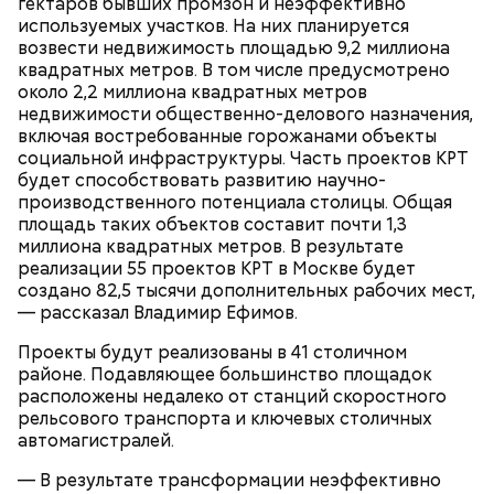
гектаров бывших промзон и неэффективно
используемых участков. На них планируется
возвести недвижимость площадью 9,2 миллиона
квадратных метров. В том числе предусмотрено
около 2,2 миллиона квадратных метров
недвижимости общественно-делового назначения,
В романе «Мастер и Маргарита» объединение
включая востребованные горожанами объекты
литераторов МАССОЛИТ, которое возглавлял
социальной инфраструктуры. Часть проектов КРТ
Михаил Берлиоз, находится в двухэтажном
Обеспечение комфорта и
будет способствовать развитию научно-
старинном доме. Прообразом стал Дом Герцена на
производственного потенциала столицы. Общая
безопасности
Тверском бульваре, 25. В 1920-х годах здесь было
площадь таких объектов составит почти 1,3
несколько литературных организаций —
миллиона квадратных метров. В результате
Российская ассоциация пролетарских писателей и
реализации 55 проектов КРТ в Москве будет
Московская ассоциация пролетарских писателей.
создано 82,5 тысячи дополнительных рабочих мест,
Сегодня здесь располагается Литературный
— рассказал Владимир Ефимов.
институт имени Максима Горького.
Проекты будут реализованы в 41 столичном
районе. Подавляющее большинство площадок
расположены недалеко от станций скоростного
Кто может получить карту москвича
рельсового транспорта и ключевых столичных
автомагистралей.
— В результате трансформации неэффективно