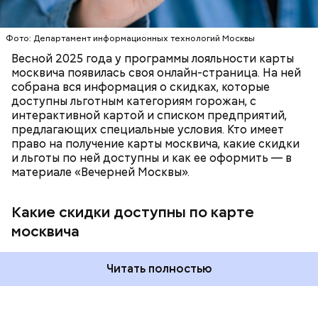
ПОРТАЛ MOS.RU
МОСКВА
ЛЬГОТЫ
Маргаритой».
В настоящее время велоинфраструктура «Зеленого
кольца» реализована в пяти округах города,
Фото: Департамент информационных технологий Москвы
подчеркнули в ЦОДД:
Весной 2025 года у программы лояльности карты
москвича появилась своя онлайн-страница. На ней
собрана вся информация о скидках, которые
доступны льготным категориям горожан, с
интерактивной картой и списком предприятий,
предлагающих специальные условия. Кто имеет
право на получение карты москвича, какие скидки
и льготы по ней доступны и как ее оформить — в
материале «Вечерней Москвы».
Какие скидки доступны по карте
Подвал Мастера
москвича
— На сегодняшний день уже готово более 50
процентов веломаршрута, то есть около 71
километра. В 2023 году его продлили — от
Читать полностью
Тимирязевского парка до Лосиного Острова за
счет проложения велополос на улицах между
парками. Таким образом, уже готовы участки от
метро «Профсоюзная» до Лосиного Острова.