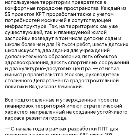
используемые территории превратятся в
комфортные городские пространства. Каждый из
55 проектов КРТ проработан также с учетом
Карта маршрута
потребностей москвичей в сопутствующей
Дом Грибоедова
инфраструктуре. Так, на территориях как уже
существующей, так и планируемой жилой
Фото: Пресс-служба ЦОДД
застройки возведут в том числе детские сады и
школы более чем для 19 тысяч ребят, шесть детских
Ботанический сад РАН;
школ искусств, два здания для учреждений
ВДНХ;
дополнительного образования, пять объектов
Лосиный Остров;
здравоохранения, десять спортивных сооружений
Измайловский парк;
и два культурно-досуговых центра, — отметил
Кемеровский лесопарк;
Также существует раздел «Стать партнером»,
министр правительства Москвы, руководитель
Парк Кузьминки;
который будет полезен представителям бизнеса. В
столичного Департамента градостроительной
Парк 850-летия Москвы;
нем можно найти информацию о том, какие
политики Владислав Овчинский.
Братеевскую пойму;
преимущества дает предпринимателям участие в
Борисовские пруды;
программе лояльности. Там же можно заполнить и
Царицыно;
Все подготовленные и утвержденные проекты
отправить заявку на присоединение к ней.
Исследователи считают, что в Большом
Битцевский лес;
планировок территорий имеют стратегический
Гнездниковском переулке Михаил Булгаков
Теплый Стан;
характер, направленный на создание устойчивого
впервые увидел Елену Шиловскую. Она была его
Парк победы;
каркаса развития города.
третьей женой и хранительницей литературного
Долину реки Сетунь;
наследия писателя. Они познакомились в доме №
— С начала года в рамках разработки ППТ для
Парк Фили;
10, когда были в гостях у общих друзей. Они сразу
развития в рамках программы КРТ около 103