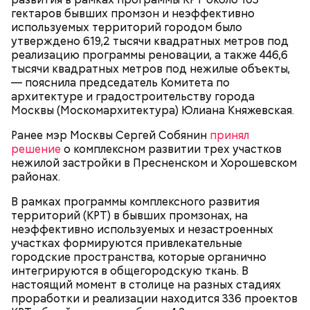
Парк Покровское-Стрешнево;
влюбились друг в друга, несмотря на то, что оба на
гектаров бывших промзон и неэффективно
Тимирязевский парк.
тот момент состояли в браке.
используемых территорий городом было
утверждено 619,2 тысячи квадратных метров под
реализацию программы реновации, а также 446,6
тысячи квадратных метров под нежилые объекты,
Маршрут зеленого кольца проходит через:
В разделе «Каталог» представлены все
— пояснила председатель Комитета по
предложения партнеров. В нем можно включить
архитектуре и градостроительству города
сортировку по типам льготы, интересующим
Москвы (Москомархитектура) Юлиана Княжевская.
товарам и услугам, брендам, станциям метро и
В Большом Гнездниковском переулке Мастер
другим.
Ранее мэр Москвы Сергей Собянин
принял
впервые увидел Маргариту с букетом мимоз в
решение
о комплексном развитии трех участков
руках. Именно здесь в доме № 10, где было
нежилой застройки в Пресненском и Хорошевском
московское отделение газеты «Накануне», работал
районах.
Михаил Булгаков. Кстати, этот дом упоминается в
сборнике писателя «Дьяволиада» и очерке «Сорок
В рамках программы комплексного развития
сороков».
территорий (КРТ) в бывших промзонах, на
неэффективно используемых и незастроенных
участках формируются привлекательные
городские пространства, которые органично
интегрируются в общегородскую ткань. В
настоящий момент в столице на разных стадиях
проработки и реализации находится 336 проектов