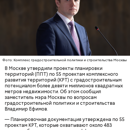
но и в других районах, там, где открываются новые
Особняк Маргариты
станции метро.
пенсионеры;
граждане предпенсионного возраста;
студенты;
учащиеся школ и колледжей;
члены многодетных семей;
инвалиды и их семьи;
ветераны и их семьи;
получатели выплат на детей;
сироты и приемные родители;
пострадавшие от радиации;
Фото: Комплекс градостроительной политики и строительства Москвы
бывшие узники концлагерей;
Для комфорта горожан и гостей столицы в этом
В Москве утвердили проекты планировки
Герои России и СССР;
сезоне также планируется улучшить велопарковки
территорий (ППТ) по 55 проектам комплексного
реабилитированные лица и члены их семей;
для самокатов и велосипедов, сообщили «ВМ» в
развития территорий (КРТ) с градостроительным
почетные доноры;
пресс-службе:
потенциалом более девяти миллионов квадратных
получатели жилищных субсидий.
метров недвижимости. Об этом сообщил
На открытой веранде здания находился ресторан.
заместитель мэра Москвы по вопросам
На доме на Тверском бульваре также был модный
градостроительной политики и строительства
ресторан Клуба театральных работников, пройти в
Владимир Ефимов.
него можно было только по пропускам. Летом его
— Планировочная документация утверждена по 55
открывали в саду у дома.
Карту москвича могут получить следующие
проектам КРТ, которые охватывают около 483
категории граждан: