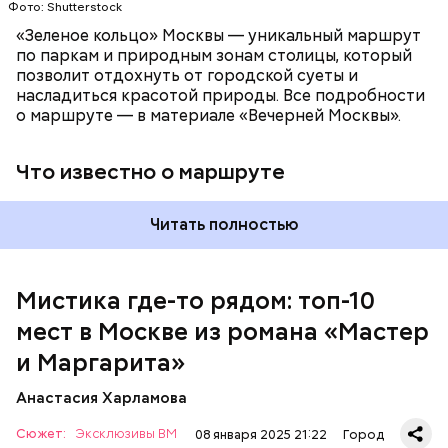
Патриаршие пруды
Фото: Shutterstock
«Зеленое кольцо» Москвы — уникальный маршрут
по паркам и природным зонам столицы, который
позволит отдохнуть от городской суеты и
насладиться красотой природы. Все подробности
о маршруте — в материале «Вечерней Москвы».
Что известно о маршруте
Читать полностью
Мистика где-то рядом: топ-10
мест в Москве из романа «Мастер
На данный момент квартира на Большой Садовой
стала Музеем Булгакова. В ней воссоздана
и Маргарита»
атмосфера жизни и быта начала ХХ века с большим
количеством вещей, которые имеют отношение к
Анастасия Харламова
роману.
Сюжет:
Эксклюзивы ВМ
08 января 2025 21:22
Город