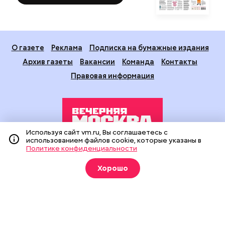
О газете
Реклама
Подписка на бумажные издания
Архив газеты
Вакансии
Команда
Контакты
Правовая информация
Используя сайт vm.ru, Вы соглашаетесь с
использованием файлов cookie, которые указаны в
Политике конфиденциальности
Издание создано при финансовой поддержке Департамента
средств массовой информации и рекламы города Москвы.
Хорошо
На сайте применяются рекомендательные технологии
(информационные технологии предоставления информации
на основе сбора, систематизации и анализа сведений,
относящихся к предпочтениям пользователей сети
«Интернет», находящихся на территории Российской
Федерации).