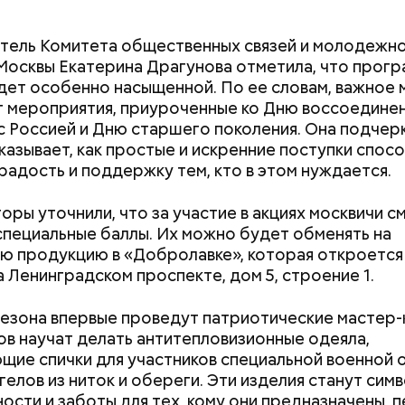
тель Комитета общественных связей и молодежн
йти информацию о льготах и скидках
Москвы Екатерина Драгунова отметила, что прог
 затрагивает востребованные улицы районов. Т
дет особенно насыщенной. По ее словам, важное 
жители разных районов смогут как отдыхать, так и
т мероприятия, приуроченные ко Дню воссоедине
реализованным велополосам и велодорожкам.
с Россией и Дню старшего поколения. Она подчерк
казывает, как простые и искренние поступки спос
радость и поддержку тем, кто в этом нуждается.
оры уточнили, что за участие в акциях москвичи с
для автовладельцев (заправки, мойки и так далее);
специальные баллы. Их можно будет обменять на
ю продукцию в «Добролавке», которая откроется 
 услуги;
а Ленинградском проспекте, дом 5, строение 1.
ария и зоотовары;
 товары;
сезона впервые проведут патриотические мастер-
 развлечения;
в научат делать антитепловизионные одеяла,
Как поменять батареи дома и
Как получить до
рестораны;
щие спички для участников специальной военной 
не получить штраф
рублей от госу
а (частные клиники);
нгелов из ниток и обереги. Эти изделия станут сим
трудной ситуац
ание (курсы и учебные центры);
ости и заботы для тех, кому они предназначены, 
претендовать и