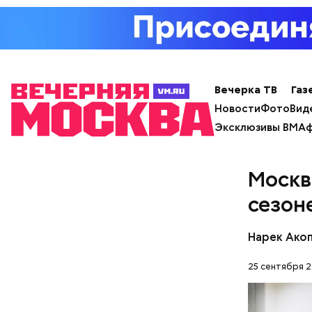
Вечерка ТВ
Газ
Новости
Фото
Вид
Эксклюзивы ВМ
Аф
Где пр
Москв
сезон
Нарек Ако
На главно
25 сентября 2
подборки 
на данный