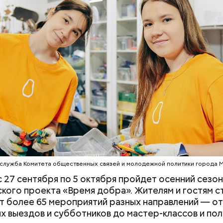
«Поколение соло»: что стоит
Прохлада после
за желанием молодежи жить
будет погода в 
с фокусом «на себя»
второй неделе 
служба Комитета общественных связей и молодежной политики города 
erstock
с 27 сентября по 5 октября пройдет осенний сезон
кого проекта «Время добра». Жителям и гостям 
 более 65 мероприятий разных направлений — от
х выездов и субботников до мастер-классов и по