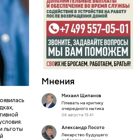
Мнения
о продлили
проложения
товы
Михаил Щипанов
появилась
Плевать на критику
дках,
очередного нытика
тивной
06 августа 15:41
условия.
Александр Лосото
и льготы
Лекарство будущего:
ей