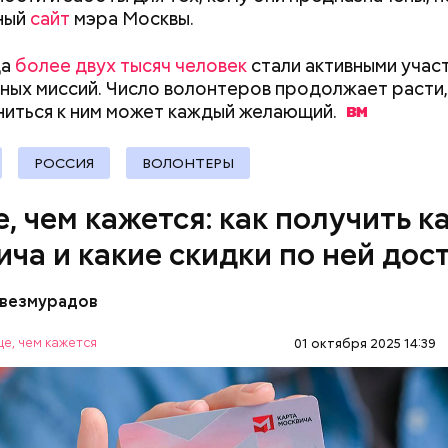
;
ный
сайт
мэра Москвы.
документы
рия и косметика;
да
более двух тысяч человек
стали активными учас
ы питания (супермаркеты, магазины у дома);
ных миссий. Число волонтеров продолжает расти,
ные магазины;
иться к ним может каждый
желающий.
ание, право и финансы;
 техника и электроника;
для дома;
РОССИЯ
ВОЛОНТЕРЫ
(санатории, гостиницы, турфирмы).
ее время велоинфраструктура «Зеленого кольца»
, чем кажется: как получить к
на в пяти округах города, подчеркнули в ЦОДД:
ича и какие скидки по ней дос
везмурадов
е, чем кажется
01 октября 2025 14:39
 карте москвича доступны в следующих категория
OS.RU
МОСКВА
ЛЬГОТЫ