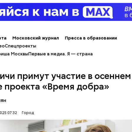
ета
Московский журнал
Пресса в образовании
ео
Спецпроекты
иша Москвы
Первые в медиа. Я — страна
оходит
ичи примут участие в осеннем
е проекта «Время добра»
пян
й странице сайта
karta.mos.ru
можно найти темати
025 07:32
Город
скидок и самые выгодные предложения, которые 
 момент.