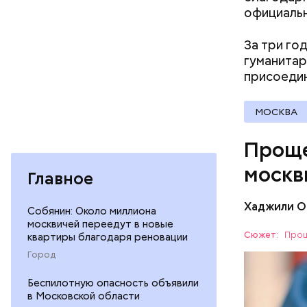
одежда
официаль
оптика;
парфюме
За три го
продукт
гуманитар
спортив
присоедин
страхов
бытовая
товары 
МОСКВА
туризм 
В настоящ
Проще
реализова
москв
Главное
Хаджили О
Собянин: Около миллиона
москвичей переедут в новые
Сюжет:
Прощ
квартиры благодаря реновации
Город
Скидки по
Беспилотную опасность объявили
в Московской области
ПОРТАЛ M