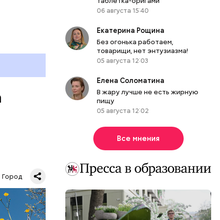
таблетка-оригами
06 августа 15:40
Екатерина Рощина
Без огонька работаем,
товарищи, нет энтузиазма!
05 августа 12:03
Елена Соломатина
В жару лучше не есть жирную
а
пищу
05 августа 12:02
Все мнения
«Зеленое
 Москве.
Город
КВА