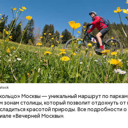
stock
кольцо» Москвы — уникальный маршрут по паркам
 зонам столицы, который позволит отдохнуть от
асладиться красотой природы. Все подробности 
иале «Вечерней Москвы».
ия звезд и
День шевеления пальцами но