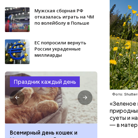
Мужская сборная РФ
отказалась играть на ЧМ
по волейболу в Польше
ЕС попросили вернуть
России украденные
миллиарды
Праздник каждый день
Фото: Shutter
«Зеленое 
природным
суеты и н
— в матер
Всемирный день кошек и
День собиран