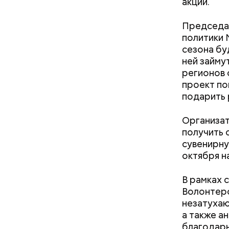
акций.
Председа
Как на
политики 
— Маршрут
сезона бу
образом, 
ней займу
делам по 
регионов 
проект по
подарить 
Организат
скидки 
получить 
аптеки;
сувенирну
бытовые
октября н
ветерин
детские
В рамках 
досуг и
Волонтеро
кафе и 
незатухаю
медицин
а также а
образов
благодарн