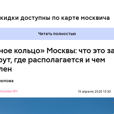
скидки доступны по карте москвича
Читать полностью
ное кольцо» Москвы: что это з
ут, где располагается и чем
лен
Аюпова
азали «ВМ» в пресс-службе ЦОДД, веломаршрут 
оединит зеленые зоны, метро, МЦД и МЦК по всей
люзивы ВМ
15 апреля 2025 13:30
ость такого маршрута составит 120 километров:
ОТДЫХ
ВЕЛОСИПЕДЫ
САМОКАТЫ
МОС