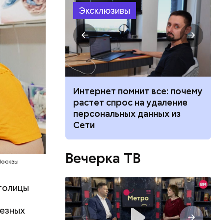
Эксклюзивы
 жары: какой
Интернет помнит все: почему
Москве на
растет спрос на удаление
августа
персональных данных из
Сети
Вечерка ТВ
Москвы
столицы
лезных