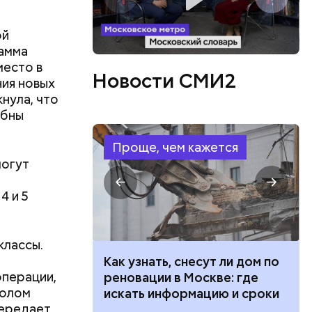
ой
рамма
аким
место в
 ездить по
Новости СМИ2
ния новых
нула, что
обны
Проще, чем кажется
могут
4 и 5
классы.
 100 тысяч
Как узнать, снесут ли дом по
операции,
дарства при
реновации в Москве: где
волом
ии: кто может
искать информацию и сроки
передает
 какие нужны