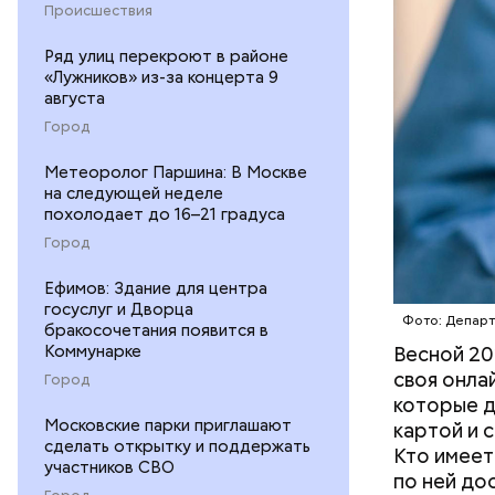
Происшествия
Ряд улиц перекроют в районе
«Лужников» из-за концерта 9
августа
Город
Метеоролог Паршина: В Москве
на следующей неделе
похолодает до 16–21 градуса
Город
— На сего
веломаршр
Ефимов: Здание для центра
госуслуг и Дворца
— от Тими
Фото: Депар
бракосочетания появится в
велополос
Коммунарке
Весной 20
участки о
своя онла
Город
которые д
Московские парки приглашают
картой и 
сделать открытку и поддержать
Кто имеет
участников СВО
по ней до