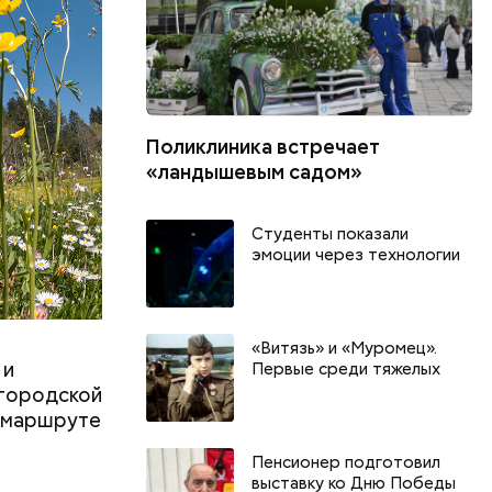
Поликлиника встречает
«ландышевым садом»
Студенты показали
эмоции через технологии
«Витязь» и «Муромец».
 и
Первые среди тяжелых
 городской
о маршруте
Пенсионер подготовил
г
День разглядывания
День книгол
выставку ко Дню Победы