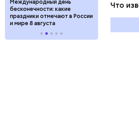
Международный день
Международ
Что из
бесконечности: какие
холостяка: к
праздники отмечают в России
отмечают в Р
и мире 8 августа
августа