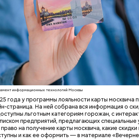
дняшний день уже готово более 50 процентов
ута, то есть около 71 километра. В 2023 году ег
рязевского парка до Лосиного Острова за счет 
тамент информационных технологий Москвы
 на улицах между парками. Таким образом, уже го
25 года у программы лояльности карты москвича 
т метро «Профсоюзная» до Лосиного Острова.
йн-страница. На ней собрана вся информация о ски
оступны льготным категориям горожан, с интерак
списком предприятий, предлагающих специальные 
 право на получение карты москвича, какие скидки 
ступны и как ее оформить — в материале «Вечерн