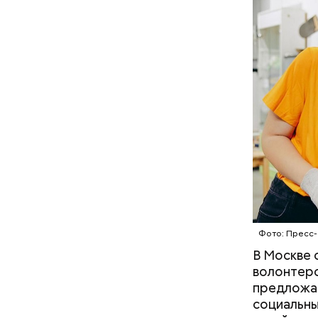
Фото: Пресс-
Фото: Shutt
В Москве 
волонтерс
предложат
социальны