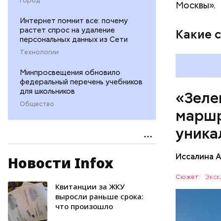
Город
Москвы».
Интернет помнит все: почему
растет спрос на удаление
Какие 
персональных данных из Сети
Технологии
Минпросвещения обновило
федеральный перечень учебников
для школьников
«Зеле
Общество
маршр
уника
Иссалина 
Новости Infox
Как расск
кольцо» с
Сюжет:
Экск
Протяженн
Квитанции за ЖКУ
СПОРТ
выросли раньше срока:
что произошло