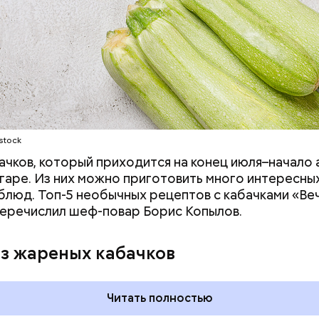
stock
ачков, который приходится на конец июля–начало а
гаре. Из них можно приготовить много интересных
блюд. Топ-5 необычных рецептов с кабачками «Ве
еречислил шеф-повар Борис Копылов.
дывания
День качания на качелях и
День пьяного
День шампанского: какие
из жареных кабачков
кие праздники
праздники отмечают в Росси
оссии и мире 5
и мире 4 августа
Читать полностью