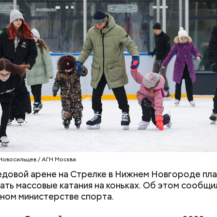
родный день холостяка все мужчины без пары вид
узьями, устраивают вечеринки, играют в видеоигр
время, наслаждаясь свободой и независимостью, 
Хотела спасти малыша: как
Вода за 10 тыся
 ведь может быть и так, что через год они уже не 
мать и сын погибли при
японский напит
ми.
падении из окна в Раменском
лишний вес
Новосильцев / АГН Москва
едовой арене на Стрелке в Нижнем Новгороде пл
ать массовые катания на коньках. Об этом сообщи
ном министерстве спорта.
ти из кабачков