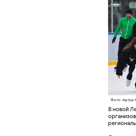
В Междуна
своими др
проводят 
возможно,
холостяка
Фото: Артур 
В новой Л
организов
региональ
Спагет