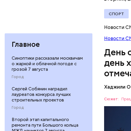
— Кабачки
СПОРТ
сковороде
оливковое
Новости С
Копылов.
Новости С
Главное
День 
Синоптики рассказали москвичам
день 
о жаркой и облачной погоде с
грозой 7 августа
отмеч
Город
Хаджили О
Сергей Собянин наградил
День соби
лауреатов конкурса лучших
Персеиды,
Сюжет:
Праз
строительных проектов
любители 
ЕДА
Город
местность
невооруже
АСТРОНО
Второй этап капитального
ремонта пути Большого кольца
МЖД начнется 7 августа