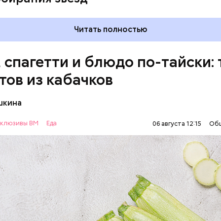
Читать полностью
, спагетти и блюдо по-тайски: 
тов из кабачков
шкина
нты:
клюзивы ВМ
Еда
06 августа 12:15
Об
ОВОЩИ
РЕЦЕПТЫ