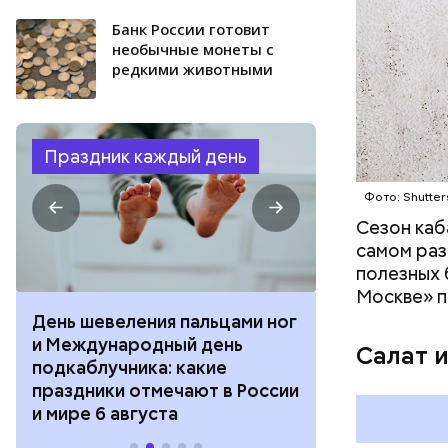
Банк России готовит
необычные монеты с
редкими животными
Праздник каждый день
Фото: Shutter
Сезон каб
самом раз
полезных 
Москве» п
День шевеления пальцами ног
День разгля
и Международный день
горизонта и 
Салат 
подкаблучника: какие
курсанта: ка
праздники отмечают в России
отмечают в Р
и мире 6 августа
августа