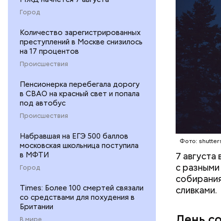
Город
Количество зарегистрированных
кабачок
преступлений в Москве снизилось
на 17 процентов
петрушк
чеснок;
Происшествия
оливков
Пенсионерка перебегала дорогу
соль.
в СВАО на красный свет и попала
под автобус
Происшествия
Набравшая на ЕГЭ 500 баллов
Фото: shutter
московская школьница поступила
в МФТИ
7 августа
с разными
Город
собирания
Times: Более 100 смертей связали
сливками.
со средствами для похудения в
Британии
День с
В мире