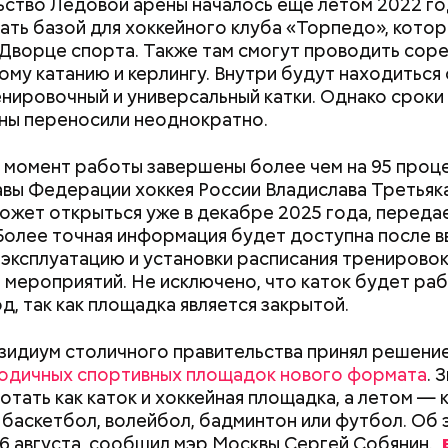
ство Ледовой арены началось еще летом 2022 го
ать базой для хоккейного клуба «Торпедо», котор
 Дворце спорта. Также там смогут проводить сор
ому катанию и керлингу. Внутри будут находиться
енировочный и универсальный катки. Однако сроки
ны переносили неоднократно.
 момент работы завершены более чем на 95 проц
авы Федерации хоккея России Владислава Третьяка
ожет открыться уже в декабре 2025 года, переда
 Более точная информация будет доступна после 
 эксплуатацию и установки расписания тренировок
ародный день холостяка
 мероприятий. Не исключено, что каток будет ра
д, так как площадка является закрытой.
зидиум столичного правительства принял решени
годичных спортивных площадок нового формата
. 
Как поменять батареи дома и
Как получить до
отать как каток и хоккейная площадка, а летом — к
не получить штраф
рублей от госу
в баскетбол, волейбол, бадминтон или футбол. Об 
трудной ситуац
26 августа, сообщил мэр Москвы Сергей
Собянин.
претендовать и