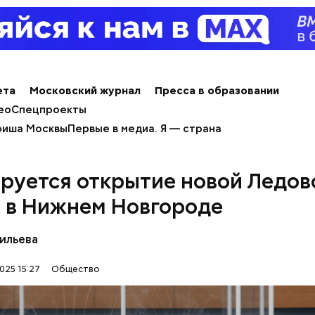
алины со сливками
ета
Московский журнал
Пресса в образовании
ео
Спецпроекты
иша Москвы
Первые в медиа. Я — страна
руется открытие новой Ледов
 в Нижнем Новгороде
нты:
ильева
025 15:27
Общество