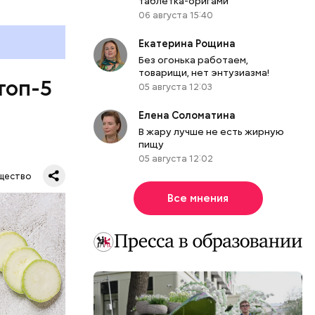
таблетка-оригами
06 августа 15:40
Екатерина Рощина
Без огонька работаем,
товарищи, нет энтузиазма!
топ-5
05 августа 12:03
Елена Соломатина
В жару лучше не есть жирную
пищу
05 августа 12:02
щество
Все мнения