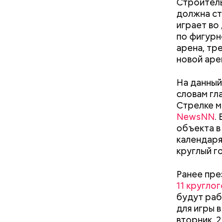
Строитель
должна ст
играет во
по фигурн
арена, тр
новой аре
На данный
словам гл
Стрелке м
NewsNN
.
объекта в
Междун
календаря
круглый го
Ранее пре
11 кругло
будут раб
для игры 
вторник, 