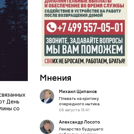
Мнения
Михаил Щипанов
связанных
Плевать на критику
ют День
очередного нытика
лины со
06 августа 15:41
Александр Лосото
Лекарство будущего: