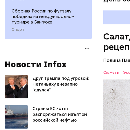
Сборная России по футзалу
победила на международном
турнире в Бангкоке
Спорт
Салат
рецеп
Полина Па
Новости Infox
Ингредие
Сюжеты:
Экс
Друг Трампа под угрозой:
ЕДА
Нетаньяху внезапно
"сдулся"
Страны ЕС хотят
распоряжаться изъятой
российской нефтью