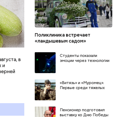
Поликлиника встречает
«ландышевым садом»
Студенты показали
вгуста, в
эмоции через технологии
 и
черней
«Витязь» и «Муромец».
День арбуза и День поцелуев
День собира
Первые среди тяжелых
с зеркалом: какие праздники
Международ
и
отмечают в России и мире 3
холостяка: 
августа
отмечают в 
августа
Пенсионер подготовил
выставку ко Дню Победы