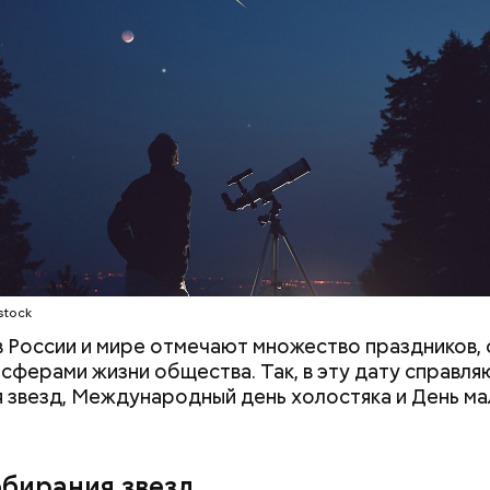
;
а;
ое масло;
stock
 в России и мире отмечают множество праздников, 
 сферами жизни общества. Так, в эту дату справля
 звезд, Международный день холостяка и День ма
обирания звезд