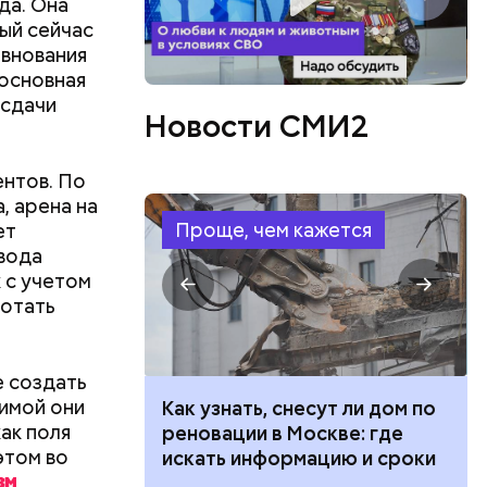
да. Она
ый сейчас
евнования
 основная
 сдачи
Новости СМИ2
ентов. По
, арена на
Проще, чем кажется
ет
ввода
 с учетом
ботать
е создать
Зимой они
 100 тысяч
Как узнать, снесут ли дом по
ак поля
дарства при
реновации в Москве: где
этом во
ии: кто может
искать информацию и сроки
 какие нужны