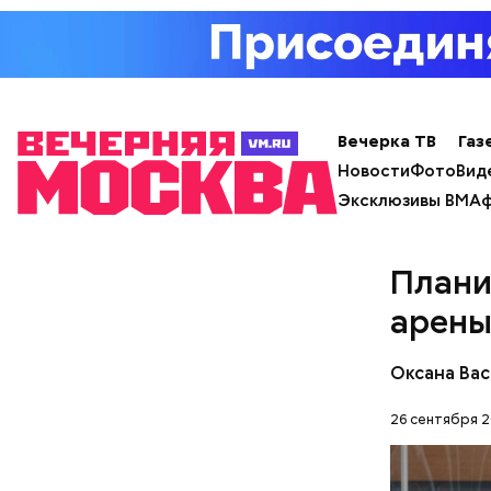
День м
Вечерка ТВ
Газ
Новости
Фото
Вид
Эксклюзивы ВМ
Аф
Плани
арены
Ингредие
Оксана Вас
26 сентября 2