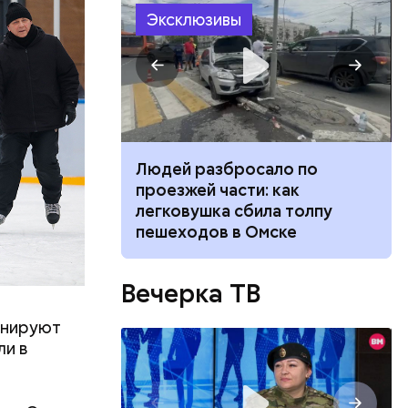
Эксклюзивы
ятся со
ы и
пока это
ч: поможет ли
Людей разбросало по
будут
ок сбросить
проезжей части: как
легковушка сбила толпу
пешеходов в Омске
Вечерка ТВ
анируют
ли в