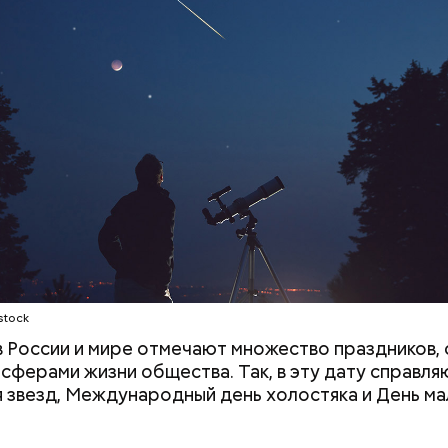
stock
 в России и мире отмечают множество праздников, 
 сферами жизни общества. Так, в эту дату справля
 звезд, Международный день холостяка и День ма
ния пальцами ног
День разглядывания