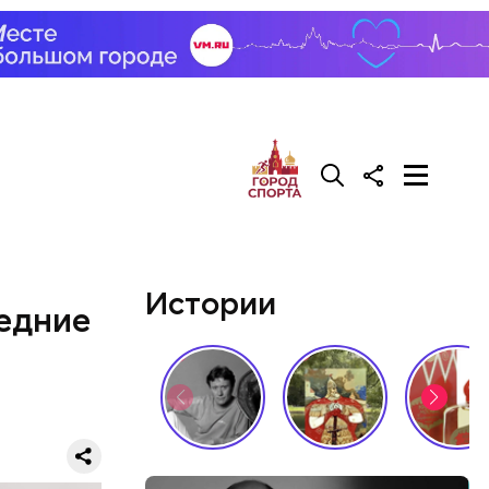
o
Истории
лeдниe
го