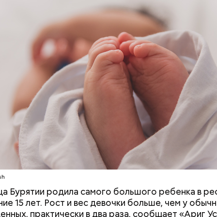
 этой ягоды со сливками. В этот праздник люди ед
лину со сливками, но и другие десерты на основе э
тов. Их можно купить в магазине или сделать
ельно вместе со своими родными и близкими.
Дебошир и «гроза»
Маникюр кокош
силовиков: кто такой Роберт
украшу: тренды
Гилман, которого просят
Москве летом 2
одный день бесконечности придумал американск
освободить США
ан-Пьер Ади Феньо в 1987 году. Так как цифра в
 знак бесконечности, то и дата была выбрана «08.0
организуются тематические лекции по математике
, а также проводят выставки на тему бесконечнос
sh
а Бурятии родила самого большого ребенка в ре
ие 15 лет. Рост и вес девочки больше, чем у обыч
нных, практически в два раза, сообщает «Ариг Ус