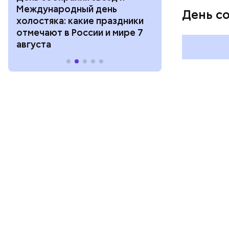
Международный день
и Междунар
День с
холостяка: какие праздники
подкаблучни
отмечают в России и мире 7
праздники о
августа
и мире 6 авг