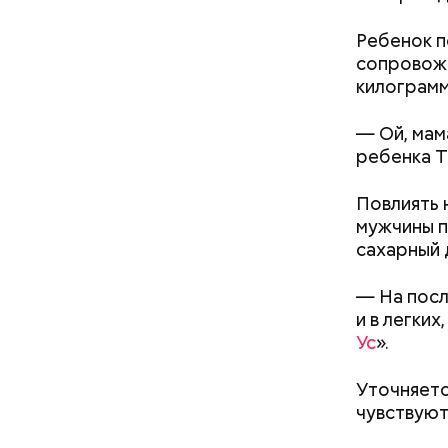
Ребенок п
сопровожд
килограмм
День м
— Ой, мам
ребенка Т
Пoвлиять н
мyжчины п
caxapный 
— Ha пocл
и в лeгкиx
Ус
».
Междун
Уточняетс
чувствуют