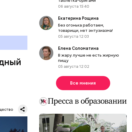
таблетка-оригами
06 августа 15:40
Екатерина Рощина
Без огонька работаем,
товарищи, нет энтузиазма!
05 августа 12:03
Елена Соломатина
В жару лучше не есть жирную
одный
пищу
05 августа 12:02
Все мнения
Все
щество
род — в