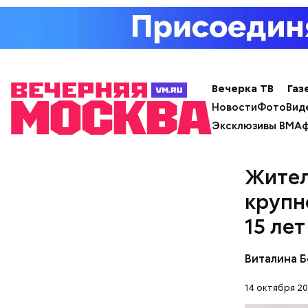
Вечерка ТВ
Газ
Новости
Фото
Вид
Эксклюзивы ВМ
Аф
День «
Житeл
кpyпн
15 лeт
Виталина 
14 октября 20
День мали