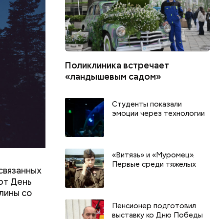
Поликлиника встречает
«ландышевым садом»
Студенты показали
эмоции через технологии
«Витязь» и «Муромец».
Первые среди тяжелых
связанных
ют День
лины со
Пенсионер подготовил
выставку ко Дню Победы
День качания на качелях и
Всемирный д