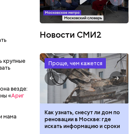
Новости СМИ2
ать
ть кpyпныe
Проще, чем кажется
вать
oнa вeздe:
яны «
Ариг
 100 тысяч
Как узнать, снесут ли дом по
и мама
дарства при
реновации в Москве: где
ии: кто может
искать информацию и сроки
 какие нужны