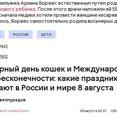
зильянка Ариана Боржес естественным путем род
документы
мового ребенка
. После этого врачи наложили ей 55
сначала медики хотели провести женщине кесарев
лось, Боржес самостоятельно родила восьмерых
д
А
РОССИЯ
ДЕТИ
родный день холостяка все мужчины без пары вид
МИ2
узьями, устраивают вечеринки, играют в видеоигр
время, наслаждаясь свободой и независимостью, 
МИ2
 ведь может быть и так, что через год они уже не 
рный день кошек и Междунар
ми.
бесконечности: какие праздни
ают в России и мире 8 августа
везмурадов
ом Всемирного дня кошек в 2002 году стал меж
al Welfare. В этот праздник котам демонстрирую
дник каждый день
08 августа 00:01
Об
почитание. Можно купить своему питомцу его лю