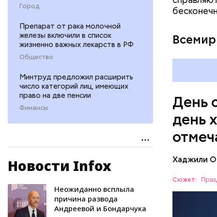
Город
бесконечн
Препарат от рака молочной
железы включили в список
Всемир
жизненно важных лекарств в РФ
Общество
Минтруд предложил расширить
число категорий лиц, имеющих
право на две пенсии
День 
Финансы
день 
отмеч
Хаджили О
Новости Infox
День соби
Персеиды,
Сюжет:
Праз
любители 
Неожиданно всплыла
ЕДА
местность
причина развода
Андреевой и Бондарчука
невооруже
АСТРОНО