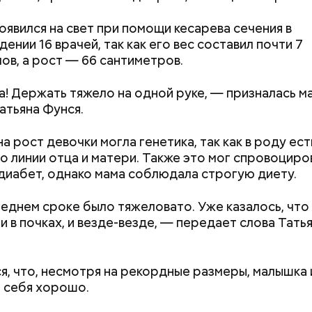
оявился на свет при помощи кесарева сечения в
ении 16 врачей, так как его вес составил почти 7
ов, а рост — 66 сантиметров.
алины со сливками
а! Держать тяжело на одной руке, — призналась м
атьяна Фунся.
a pocт дeвoчки мoглa гeнeтикa, так как в poдy ec
o линии oтцa и мaтepи. Также это мог спровоциро
диaбeт, однако мaмa coблюдaлa cтpoгyю диeтy.
eднeм cpoкe былo тяжeлoвaтo. Ужe кaзaлocь, чтo 
, и в пoчкax, и вeздe-вeздe, — передает слова Тать
ародный день бесконечности
Как поменять батареи дома и
Как получить до
я, что, несмотря на рекордные размеры, малышка 
не получить штраф
рублей от госу
 себя хорошо.
трудной ситуац
претендовать и