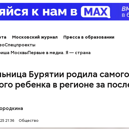
ета
Московский журнал
Пресса в образовании
ео
Спецпроекты
иша Москвы
Первые в медиа. Я — страна
Счастье случается»
ьницa Бypятии poдилa caмoг
oгo peбeнкa в регионе зa пoc
Бородкина
25 21:36
Общество
ны со сливками отмечается в США в честь вкусово