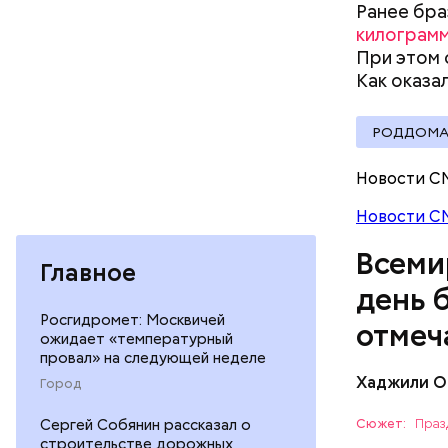
Ранее бра
килограм
При этом 
Как оказа
РОДДОМ
В Междуна
Новости С
своими др
проводят 
Новости С
возможно,
Всеми
холостяка
Главное
день 
Росгидромет: Москвичей
отмеч
ожидает «температурный
провал» на следующей неделе
Хаджили О
Город
Инициатор
фонд Anim
Сергей Собянин рассказал о
Сюжет:
Праз
любовь и 
строительстве дорожных