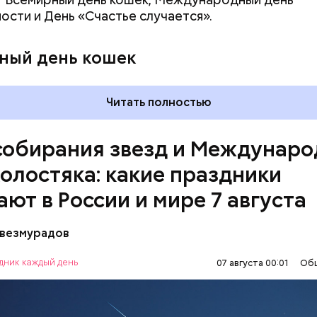
ости и День «Счастье случается».
ный день кошек
Читать полностью
собирания звезд и Междунар
холостяка: какие праздники
ают в России и мире 7 августа
везмурадов
рания звезд учрежден в честь метеорного потока
 который ежегодно можно наблюдать в августе. 
дник каждый день
07 августа 00:01
Об
смотреть на звездопад 7 августа выезжают за го
ПРАЗДНИКИ
ЗВЕЗДОПАД
СЛАДОСТИ
, где нет светового загрязнения и где можно
нным глазом наблюдать за падающими звездами.
МИЯ