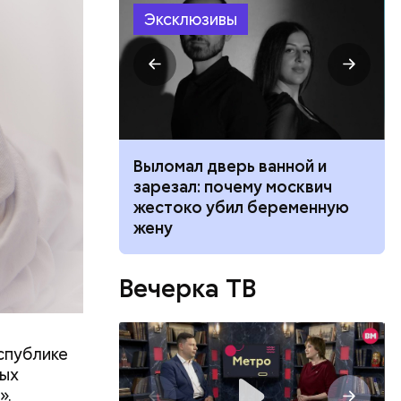
ят не
Эксклюзивы
тих двух
ником
Выломал дверь ванной и
 маникюра в
зарезал: почему москвич
026
жестоко убил беременную
ий
жену
осемь
8». В этот
 и
Вечерка ТВ
ти.
спублике
ных
».