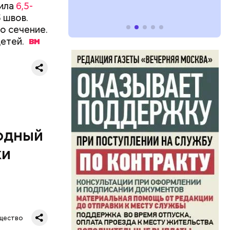
ила
6,5-
 швов.
о сечение.
етей.
ятся со
ы и
пока это
будут
одный
ки
дународный
т свою
щество
бимое