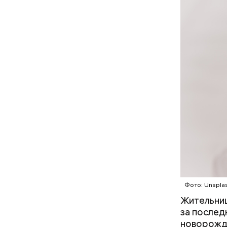
сочетания
только ма
ингредиен
самостоят
Междунар
философ Ж
похожа на
праздник 
философии
Фото: Unspla
Жительниц
за последн
новорожде