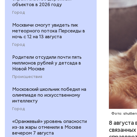
ПРАЗДНИ
лакомство
объектов в 2026 году
открывают
ПСИХОЛО
Город
магазины 
Москвичи смогут увидеть пик
метеорного потока Персеиды в
ночь с 12 на 13 августа
Город
Родители отсудили почти пять
миллионов рублей у детсада в
Новой Москве
Происшествия
Московский школьник победил на
Междун
олимпиаде по искусственному
интеллекту
Город
Фото: shutter
«Оранжевый» уровень опасности
8 августа
из-за жары отменили в Москве
связанных
вечером 7 августа
справляют