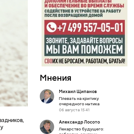
ту
ачьи
Мнения
Михаил Щипанов
Плевать на критику
очередного нытика
06 августа 15:41
аздников,
Александр Лосото
ту
Лекарство будущего: