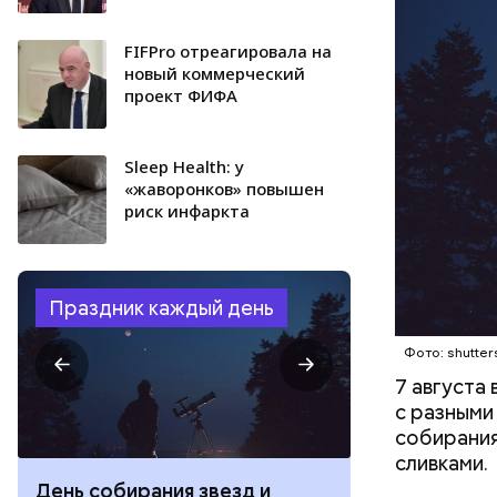
FIFPro отреагировала на
новый коммерческий
проект ФИФА
Sleep Health: у
«жаворонков» повышен
риск инфаркта
Праздник каждый день
Фото: shutter
7 августа
с разными
собирания
сливками.
День собирания звезд и
День шевеле