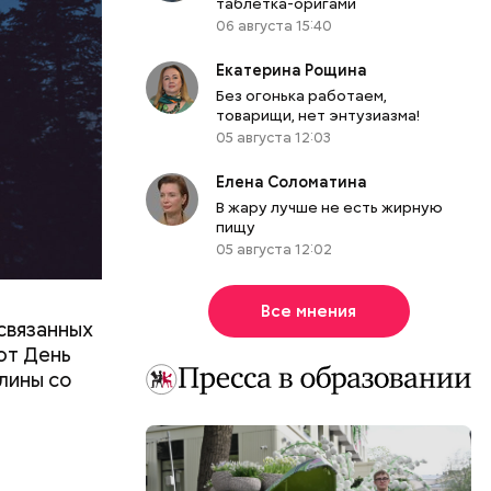
таблетка-оригами
06 августа 15:40
Екатерина Рощина
Без огонька работаем,
товарищи, нет энтузиазма!
05 августа 12:03
Елена Соломатина
В жару лучше не есть жирную
пищу
05 августа 12:02
Все мнения
связанных
ют День
лины со