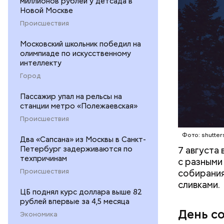
миллионов рублей у детсада в
Новой Москве
Происшествия
кабачок
Московский школьник победил на
петрушк
олимпиаде по искусственному
чеснок;
интеллекту
оливков
Город
соль.
Пассажир упал на рельсы на
станции метро «Полежаевская»
Происшествия
Фото: shutter
Два «Сапсана» из Москвы в Санкт-
Петербург задерживаются по
7 августа
техпричинам
с разными
Происшествия
собирания
сливками.
ЦБ поднял курс доллара выше 82
рублей впервые за 4,5 месяца
День с
Экономика