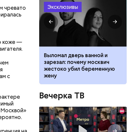
Эксклюзивы
ем чревато
биралась
о коже —
игателя.
ником
Выломал дверь ванной и
 маникюра в
зарезал: почему москвич
чем
026
жестоко убил беременную
я
жену
ам с
Вечерка ТВ
арактере
симый
й Москвой»
вероятно.
уренция на