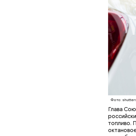
ингредиен
самостоят
кабачок
брынза;
растите
помидор
Фото: shutter
Глава Сою
российск
топливо. 
октановое