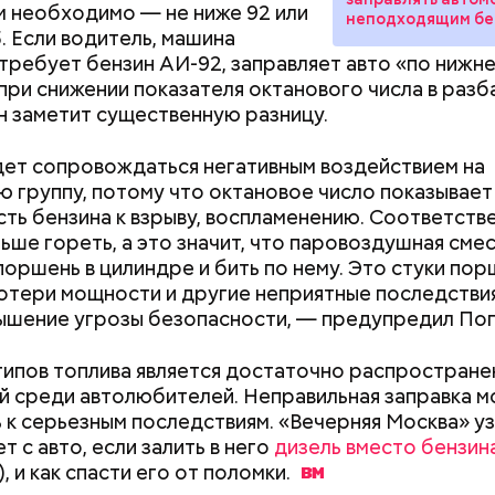
м необходимо — не ниже 92 или
неподходящим бе
документы
5. Если водитель, машина
требует бензин АИ-92, заправляет авто «по нижн
 при снижении показателя октанового числа в раз
н заметит существенную разницу.
ет сопровождаться негативным воздействием на
 группу, потому что октановое число показывает
ть бензина к взрыву, воспламенению. Соответстве
ьше гореть, а это значит, что паровоздушная сме
поршень в цилиндре и бить по нему. Это стуки по
ародный день холостяка
потери мощности и другие неприятные последствия
ышение угрозы безопасности, — предупредил Поп
ипов топлива является достаточно распростране
 среди автолюбителей. Неправильная заправка 
 к серьезным последствиям. «Вечерняя Москва» уз
 с авто, если залить в него
дизель вместо бензин
 и как спасти его от
поломки.