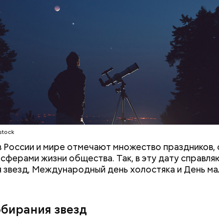
;
а;
ое масло;
stock
 в России и мире отмечают множество праздников, 
 сферами жизни общества. Так, в эту дату справля
 звезд, Международный день холостяка и День ма
обирания звезд