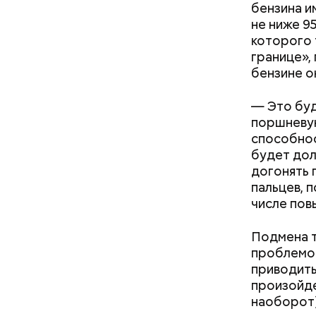
бензина и
не ниже 9
которого 
границе»,
бензине о
— Это буд
поршневую
способнос
будет дол
догонять 
Междун
пальцев, 
числе пов
Подмена т
проблемой
приводить
произойдет
наоборот),