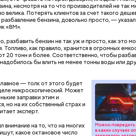
зина, несмотря на то что производителей не так м
о велика. Потерять клиентов за счет такого деше
к разбавление бензина, довольно просто, — указал
к «ВМ».
родный день холостяка все мужчины без пары вид
о, разбавить бензин не так уж и просто, как это м
узьями, устраивают вечеринки, играют в видеоигр
я. Топливо, как правило, хранится в огромных емко
время, наслаждаясь свободой и независимостью, 
т 20 тонн и более. Соответственно, чтобы разба
 ведь может быть и так, что через год они уже не 
онадобилось бы влить не менее тонны воды или др
ми.
лавное — толк от этого будет
деле микроскопический. Может
енькие заправки этим и
я, но на их собственный страх и
читает эксперт.
Как поменять батареи дома и
Как получить до
не получить штраф
рублей от госу
ти из кабачков
л внимание на то, что на многих
Можно повредить 
трудной ситуац
в каких случаях о
ишут, какое октановое число
претендовать и
заправлять автом