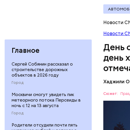
— Кабачки
АВТОМОБ
сковороде
оливковое
Новости С
Копылов.
Новости С
День 
Главное
день 
Сергей Собянин рассказал о
отмеч
строительстве дорожных
объектов в 2026 году
Хаджили О
Город
День соби
Персеиды,
Сюжет:
Праз
Москвичи смогут увидеть пик
любители 
метеорного потока Персеиды в
ЕДА
местность
ночь с 12 на 13 августа
невооруже
АСТРОНО
Город
Родители отсудили почти пять