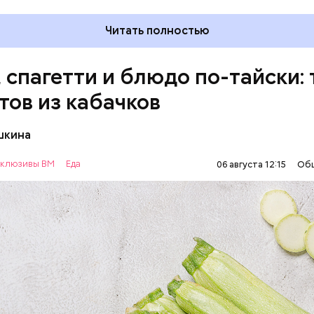
Читать полностью
, спагетти и блюдо по-тайски: 
тов из кабачков
шкина
нты:
клюзивы ВМ
Еда
06 августа 12:15
Об
ОВОЩИ
РЕЦЕПТЫ