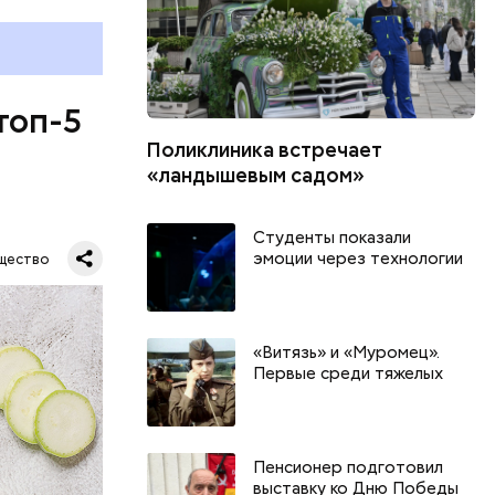
топ-5
Поликлиника встречает
«ландышевым садом»
Студенты показали
эмоции через технологии
щество
«Витязь» и «Муромец».
Первые среди тяжелых
Пенсионер подготовил
выставку ко Дню Победы