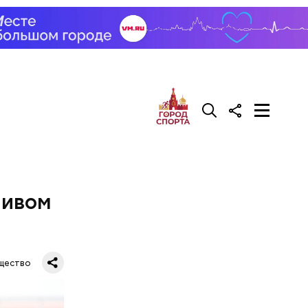
делать на
ивень.
 а сверху
 помидоры
ливом
щество
го
ят не
тих двух