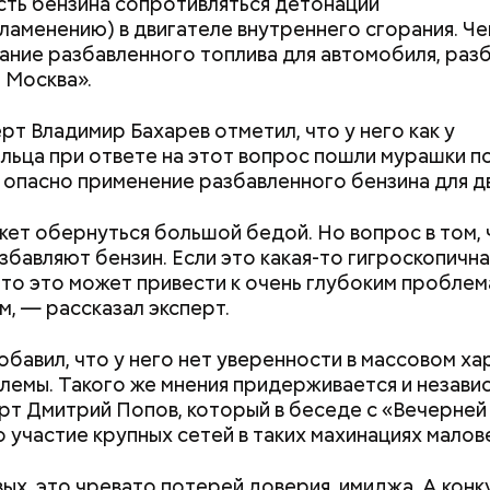
ть бензина сопротивляться детонации
ламенению) в двигателе внутреннего сгорания. Ч
ание разбавленного топлива для автомобиля, раз
 Москва».
алины со сливками
рт Владимир Бахарев отметил, что у него как у
льца при ответе на этот вопрос пошли мурашки п
 опасно применение разбавленного бензина для дв
Дебошир и «гроза»
Маникюр кокош
силовиков: кто такой Роберт
украшу: тренды
ет обернуться большой бедой. Но вопрос в том, 
Гилман, которого просят
Москве летом 2
збавляют бензин. Если это какая-то гигроскопична
освободить США
 то это может привести к очень глубоким проблем
нты:
м, — рассказал эксперт.
обавил, что у него нет уверенности в массовом х
лемы. Такого же мнения придерживается и незави
рт Дмитрий Попов, который в беседе с «Вечерне
то участие крупных сетей в таких махинациях мало
ых, это чревато потерей доверия, имиджа. А конк