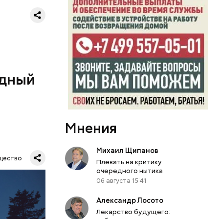
ь и
ецептом
одный
Мнения
Михаил Щипанов
Все
щество
Плевать на критику
род — в
очередного нытика
06 августа 15:41
Александр Лосото
Лекарство будущего: