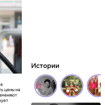
Истории
на
ть цены на
изменяют
зует