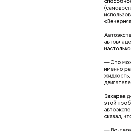
способнос
(самовосп
использов
«Вечерняя
День м
Автоэкспе
автовладе
настолько
— Это мож
именно ра
жидкость,
Ингредие
двигателе
Бахарев д
этой проб
автоэкспе
сказал, ч
— Во-перв