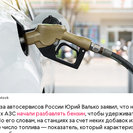
тов. Их можно купить в магазине или сделать
ельно вместе со своими родными и близкими.
;
льное масло;
ы черри либо грунтовые.
stock
за автосервисов России Юрий Валько заявил, что 
их АЗС
начали разбавлять бензин
, чтобы удержива
По его словам, на станциях за счет неких добавок 
 число топлива — показатель, который характери