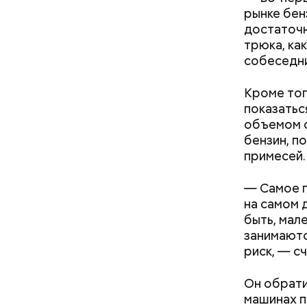
рынке бен
достаточн
трюка, ка
собеседни
В Междуна
Кроме тог
своими др
показатьс
проводят 
объемом о
возможно,
бензин, п
холостяка
примесей.
— Самое г
на самом 
быть, мал
занимаютс
риск, — с
Спагет
Он обрати
машинах п