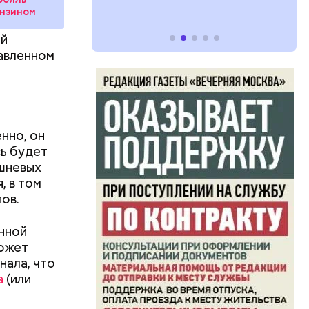
нзином
ей
бавленном
нно, он
сь будет
ршневых
, в том
ов.
нной
может
нала, что
а
(или