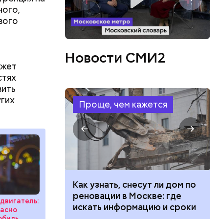
ного,
вого
Новости СМИ2
ятся со
ожет
ы и
стях
пока это
вить
будут
угих
Проще, чем кажется
 100 тысяч
Как узнать, снесут ли дом по
дарства при
реновации в Москве: где
двигатель:
ии: кто может
искать информацию и сроки
пасно
 какие нужны
обиль