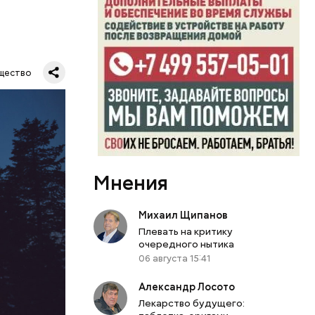
Все
щество
род — в
Мнения
Михаил Щипанов
Плевать на критику
очередного нытика
06 августа 15:41
Александр Лосото
Лекарство будущего: