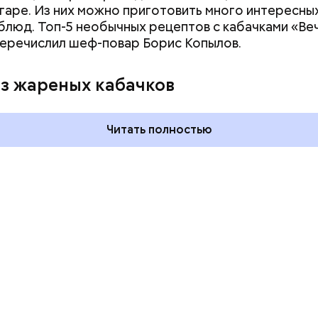
гаре. Из них можно приготовить много интересных
блюд. Топ-5 необычных рецептов с кабачками «Ве
еречислил шеф-повар Борис Копылов.
 на качелях и
День арбуза и День поцелуев
ского: какие
с зеркалом: какие праздники
из жареных кабачков
тмечают в России
отмечают в России и мире 3
уста
августа
Читать полностью