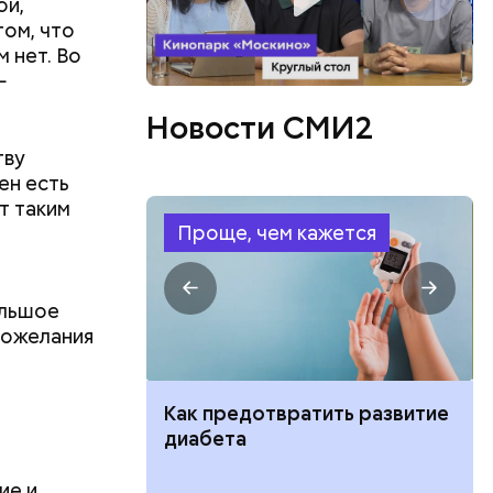
ой,
том, что
 нет. Во
—
Новости СМИ2
тву
ен есть
т таким
Проще, чем кажется
ольшое
пожелания
ут ли дом по
Как предотвратить развитие
кве: где
диабета
цию и сроки
ие и