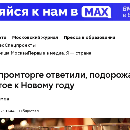
ета
Московский журнал
Пресса в образовании
ео
Спецпроекты
иша Москвы
Первые в медиа. Я — страна
промторге ответили, подорож
тое к Новому году
алины со сливками
омов
25 11:44
Общество