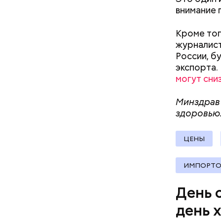
внимание 
Междун
Кроме тог
журналист
России, б
экспорта.
могут сни
Минздрав
здоровью
— Кабачки
сковороде
ЦЕНЫ
оливковое
Копылов.
ИМПОРТО
День 
день 