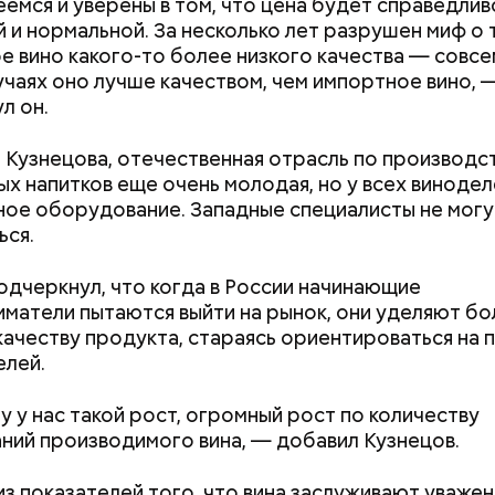
емся и уверены в том, что цена будет справедлив
 и нормальной. За несколько лет разрушен миф о 
е вино какого-то более низкого качества — совсем
учаях оно лучше качеством, чем импортное вино, 
л он.
 Кузнецова, отечественная отрасль по производс
ых напитков еще очень молодая, но у всех винодел
ти из кабачков
ое оборудование. Западные специалисты не могу
ься.
одчеркнул, что когда в России начинающие
матели пытаются выйти на рынок, они уделяют б
качеству продукта, стараясь ориентироваться на 
елей.
 у нас такой рост, огромный рост по количеству
Как получить до 100 тысяч
Как узнать, снес
ний производимого вина, — добавил Кузнецов.
рублей от государства при
реновации в Мос
трудной ситуации: кто может
искать информа
претендовать и какие нужны
из показателей того, что вина заслуживают уважен