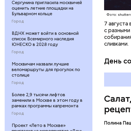
Сергунина пригласила москвичей
оценить летние площадки на
Бульварном кольце
Фото: shutter
Город
7 августа
с разными
ВДНХ может войти в основной
собирания
список Всемирного наследия
сливками.
ЮНЕСКО в 2028 году
Город
День с
Москвичам назвали лучшие
веломаршруты для прогулок по
столице
Город
Более 2,9 тысячи лифтов
Салат
заменили в Москве в этом году в
рамках программы капремонта
рецеп
Город
Полина Па
Проект «Лето в Москве»
Ингредие
пригласил на мероприятие «День