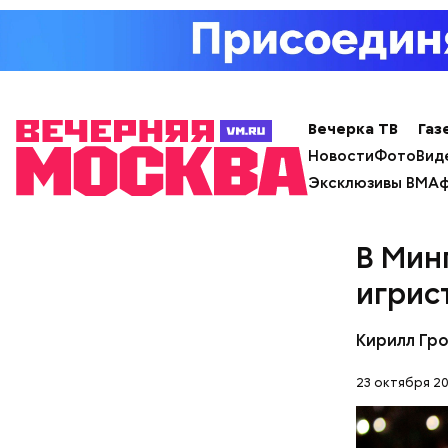
Вечерка ТВ
Газ
Новости
Фото
Вид
Эксклюзивы ВМ
Аф
В Мин
игрис
День м
Кирилл Гр
23 октября 20