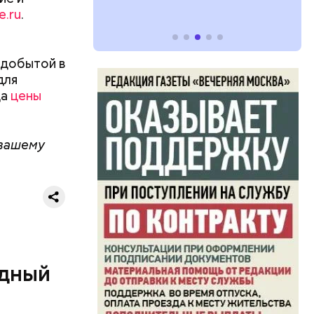
e.ru
.
 добытой в
для
да
цены
 вашему
ь и
ецептом
одный