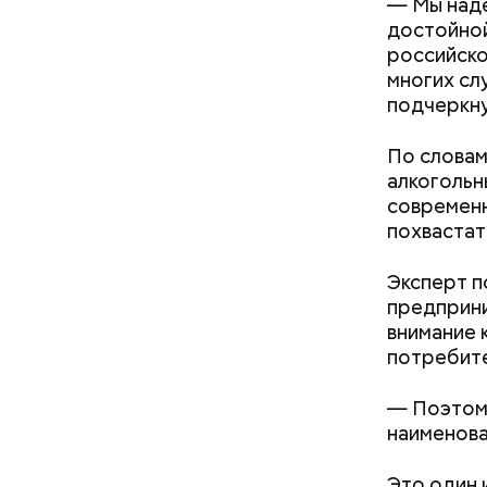
— Мы наде
достойной
российско
многих сл
подчеркну
По словам
алкогольн
Спагет
современн
похвастат
Эксперт п
предприни
внимание 
потребит
— Поэтому
Как поменять батареи дома и
наименова
не получить штраф
Это один 