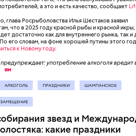
документы
потребителей, а это и есть качество, сообщает
Lif
ародный день холостяка
о, глава Росрыболовства Илья Шестаков заявил
ам, что в 2025 году красной рыбы и красной икры,
удет достаточно как для внутреннего рынка, так и 
 По его словам, на фоне хорошей путины этого го
зиться к Новому году
.
 предупреждает: употребление алкоголя вредит
.
, порезанные кубиками, нужно легко обжарить на
. К ним добавляются зелень петрушки, чеснок, сол
АЛКОГОЛЬ
ПРАЗДНИКИ
ШАМПАНСКОЕ
 масло. Получается очень вкусно, — поделился р
ЗАМЕЩЕНИЕ
собирания звезд и Междунар
холостяка: какие праздники