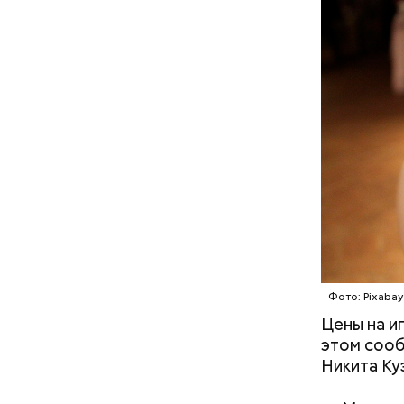
Ингредие
Вода за 10 тысяч: поможет ли
японский напиток сбросить
лишний вес
Фото: Pixabay
В Междуна
Цены на и
своими др
этом сооб
проводят 
Никита Ку
возможно,
холостяка