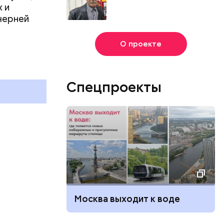
 и
черней
День собирания звезд и
О проекте
Международный день
холостяка: какие праздники
отмечают в России и мире 7
Спецпроекты
августа
Москва выходит к воде