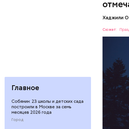
отмеч
Хаджили О
День соби
Персеиды,
Сюжет:
Праз
любители 
ЕДА
местность
невооруже
АСТРОНО
кабачок
Главное
петрушк
чеснок;
Собянин: 23 школы и детских сада
оливков
построили в Москве за семь
соль.
месяцев 2026 года
Город