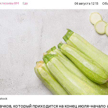
клюзивы ВМ
Еда
06 августа 12:15
Об
ОВОЩИ
РЕЦЕПТЫ
stock
ачков, который приходится на конец июля–начало а