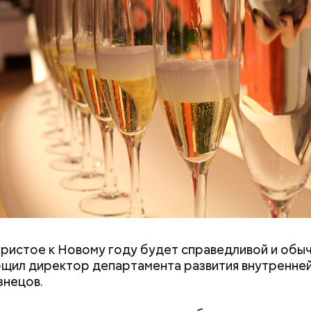
нты:
Не трясти и не рубить: как
«Семьей это наз
убрать с участка борщевик и
сложно»: как за
чем засеять почву
смартфона убив
паре
родный день холостяка все мужчины без пары вид
гристое к Новому году будет справедливой и обы
узьями, устраивают вечеринки, играют в видеоигр
щил директор департамента развития внутренней
время, наслаждаясь свободой и независимостью, 
знецов.
 ведь может быть и так, что через год они уже не 
ми.