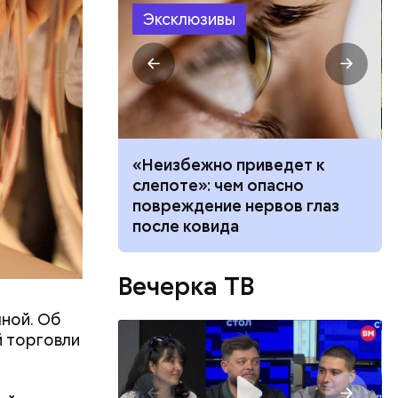
Эксклюзивы
вать
«Неизбежно приведет к
висимость от
слепоте»: чем опасно
ает любовь в
повреждение нервов глаз
после ковида
Вечерка ТВ
ятся со
чной. Об
ы и
 торговли
пока это
будут