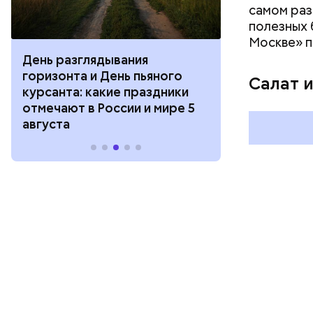
самом раз
полезных 
Москве» п
День разглядывания
День качания
горизонта и День пьяного
День шампан
Салат 
курсанта: какие праздники
праздники о
отмечают в России и мире 5
и мире 4 авг
августа