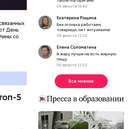
таблетка-оригами
06 августа 15:40
Екатерина Рощина
связанных
Без огонька работаем,
ют День
товарищи, нет энтузиазма!
лины со
05 августа 12:03
Елена Соломатина
В жару лучше не есть жирную
пищу
05 августа 12:02
Все мнения
топ-5