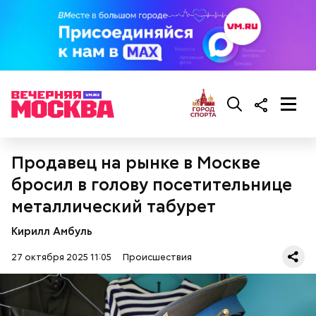
Гусейн Гасанов на момент начала расследования
находился в ОАЭ. Узнав о своем заочном аресте,
блогер заявил, что ни в чем не виновен и уже
погасил все долги перед налоговой на еще
Продавец на рынке в Москве
большую сумму — 320 миллионов рублей.
бросил в голову посетительнице
металлический табурет
Кирилл Амбуль
27 октября 2025 11:05
Происшествия