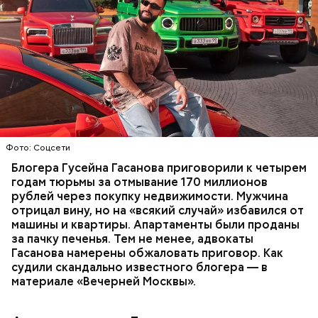
Фото: База розыска МВД РФ
В мае 2025 года МВД РФ объявило в
международный розыск
блогера Гусейна Гасанова.
В его отношении возбудили уголовное дело о
неуплате налогов и легализации преступных
доходов в особо крупном размере. В тот же день
НАЛОГИ
ПОИСК ЛЮДЕЙ
ДЕНЬГИ
МВД
мужчину
заочно арестовали
.
ГАСАН ГУСЕЙНОВ
Фото: Соцсети
Блогера Гусейна Гасанова приговорили к четырем
годам тюрьмы за отмывание 170 миллионов
рублей через покупку недвижимости. Мужчина
отрицал вину, но на «всякий случай» избавился от
машины и квартиры. Апартаменты были проданы
за пачку печенья. Тем не менее, адвокаты
Гасанова намерены обжаловать приговор. Как
судили скандально известного блогера — в
материале «Вечерней Москвы».