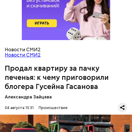
Следователи считали, что в период с 2019 по 2021
год Гасанов уклонился от уплаты налогов на более
чем 170 миллионов рублей. Эти деньги он якобы
распределил между родственниками и
собственными счетами.
Новости СМИ2
Новости СМИ2
Продал квартиру за пачку
печенья: к чему приговорили
блогера Гусейна Гасанова
Александра Зайцева
04 августа 15:31
Происшествия