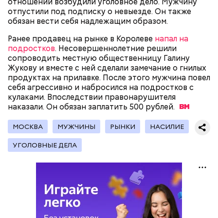
отношении возбудили уголовное дело. Мужчину
вызвать подозрений у налоговой, Гасанов либо
отпустили под подписку о невыезде. Он также
распределял их между еще несколькими счетами,
обязан вести себя надлежащим образом.
либо
покупал на них квартиры
.
Ранее продавец на рынке в Королеве
напал на
подростков
. Несовершеннолетние решили
сопроводить местную общественницу Галину
Жукову и вместе с ней сделали замечание о гнилых
продуктах на прилавке. После этого мужчина повел
— Гасанов, являясь индивидуальным
себя агрессивно и набросился на подростков с
предпринимателем, осуществлял
кулаками. Впоследствии правонарушителя
предпринимательскую деятельность в области
наказали. Он обязан заплатить 500
рублей.
продажи и размещения рекламы в социальных
сетях. С целью сокрытия своих доходов часть
МОСКВА
МУЖЧИНЫ
РЫНКИ
НАСИЛИЕ
денежных средств от спонсоров розыгрышей,
покупателей различных мотивационных курсов и
УГОЛОВНЫЕ ДЕЛА
прогнозов ставок на спорт Гасанов получал на
свои личные лицевые счета как физического лица, а
также на подконтрольные родственникам лицевые
счета, — пояснили в
московской прокуратуре
.