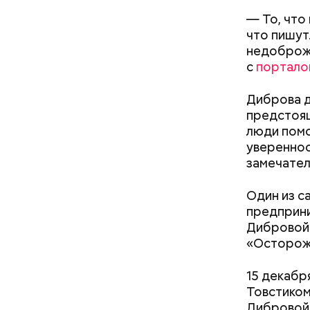
— То, что
что пишут.
недоброже
с сахар
с
портало
лишним 
Спагет
Диброва д
предстоящ
люди помо
увереннос
замечател
Один из с
предприни
Дибровой.
«Снизить градус опасности»:
«Осторожн
когда в Москве начнется
гроза и закончится жара
15 декабр
Междун
Товстиком
Дибровой,