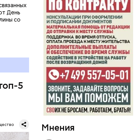
связанных
ют День
лины со
топ-5
Мнения
щество