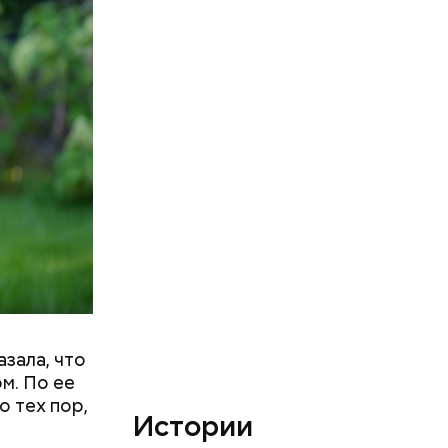
к же как и
ятся со
ы и
пока это
будут
зала, что
м. По ее
о тех пор,
Истории