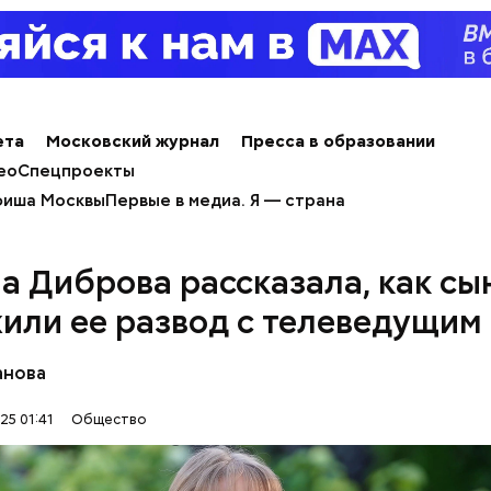
Терапевт Кондрах
Чистит сосуды и 
продукты и напит
от рака: чем поле
которые выводят 
салат
организма
ета
Московский журнал
Пресса в образовании
ео
Спецпроекты
иша Москвы
Первые в медиа. Я — страна
алины со сливками
а Диброва рассказала, как сы
или ее развод с телеведущим
анова
25 01:41
Общество
содержится много сахара, который представлен 
тороны — это хорошо, потому что дает энергию.
нты: