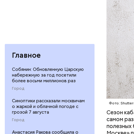
— В момен
контролир
Главное
положител
предотвра
Собянин: Обновленную Царскую
кремний
набережную за год посетили
омолаж
более восьми миллионов раз
витамин
Город
помогае
кожи;
Синоптики рассказали москвичам
Фото: Shutter
клетчат
о жаркой и облачной погоде с
холесте
Сезон каб
грозой 7 августа
фолиева
самом раз
Город
беремен
полезных 
плода. 
Анастасия Ракова сообщила о
Москве» п