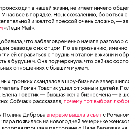
 происходит в нашей жизни, не имеет ничего общег
 У нас все в порядке. Но, к сожалению, бороться с
лательной и желтой прессой очень сложно, — за
ным диабетом;
м
«Леди Mail».
весом.
ти из кабачков
обавила, что заблаговременно начала разговор с
ем разводе с их отцом. По ее признанию, именно
гли ей справиться с трудным этапом в жизни и об
ть в будущем. Она подчеркнула, что сейчас состо
ьных отношениях с бывшим мужем.
амых громких скандалов в шоу-бизнесе завершился
матель Роман Товстик ушел от жены и детей к По
 Елена Товстик — бывшая жена бизнесмена — в ш
Польза от сорняка: какие
Вода за 10 тыся
о: Собчак» рассказала,
почему тот выбрал любо
витамины содержатся в
японский напит
крапиве и можно ли ее есть
лишний вес
я Полина Диброва
впервые вышла в свет
с Романо
ародный день холостяка
: пара появилась на новогодней вечеринке женско
 которая прошла в ресторане «Шале Березка» на 