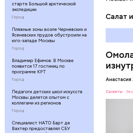
старте Большой арктической
гомоцис
экспедиции
организ
Салат 
Город
ряда оп
бета-ка
Пляжные зоны возле Черневских и
иммунит
Ясеневских прудов обустроили на
«делает
юго-западе Москвы
А еще и
Город
Омола
лютеин 
наше зр
Владимир Ефимов: В Москве
изнут
калий —
появится 17 гостиниц по
программе КРТ
сердечн
Анастасия
давлени
Город
магний 
Дыня соде
Педагоги детских школ искусств
Сюжеты:
Экс
организму
Москвы делятся опытом с
коллегами из регионов
рассказал
ЗДОРОВЬ
минералам
Город
ФРУКТЫ
Cпециалист НАТО Барт де
Вахтер предоставлял СБУ