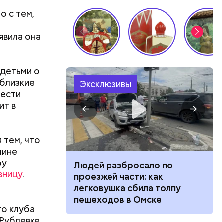
о с тем,
явила она
 детьми о
 близкие
Эксклюзивы
рести
ит в
 тем, что
лине
оу
ч: поможет ли
Людей разбросало по
вницу
.
ок сбросить
проезжей части: как
легковушка сбила толпу
м
пешеходов в Омске
го клуба
Рублевке.