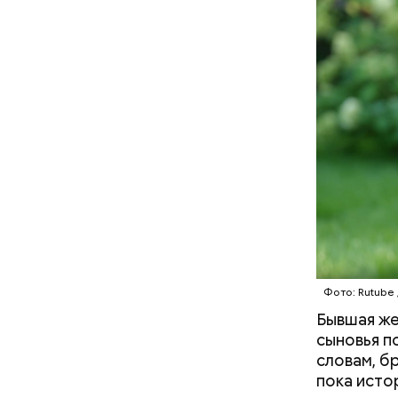
помнить, ч
арбузами,
подчеркну
В Междуна
своими др
проводят 
Фото: Rutube 
возможно,
Бывшая же
холостяка
сыновья п
словам, б
пока истор