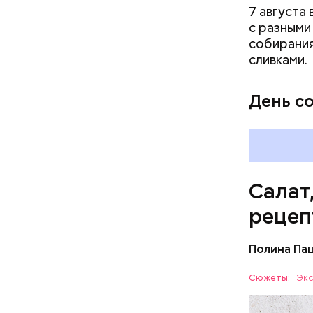
7 августа
с разными
собирания
сливками.
Вред д
День с
Салат
рецеп
Полина Па
Ингредие
Сюжеты:
Экс
ЕДА