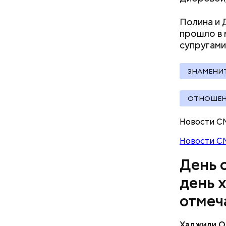
Полина и
прошло в 
супругами
ЗНАМЕНИ
— Кабачки
Однако ди
ОТНОШЕН
сковороде
полезна. 
оливковое
Новости С
Копылов.
Новости С
День 
день 
отмеч
Хаджили О