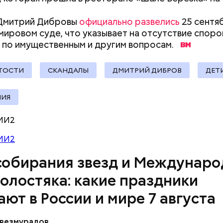
 Дмитрий Дибровы
официально развелись
25 сентя
мировом суде, что указывает на отсутствие спор
 по имущественным и другим вопросам.
ТОСТИ
СКАНДАЛЫ
ДМИТРИЙ ДИБРОВ
ДЕТ
, порезанные кубиками, нужно легко обжарить на
етолог предупредила: не для всех дыня может бы
ИЯ
. К ним добавляются зелень петрушки, чеснок, сол
В первую очередь ее стоит есть с осторожностью
 масло. Получается очень вкусно, — поделился р
МИ2
МИ2
собирания звезд и Междунар
холостяка: какие праздники
ают в России и мире 7 августа
везмурадов