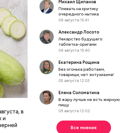
Михаил Щипанов
Плевать на критику
очередного нытика
06 августа 15:41
Александр Лосото
Лекарство будущего:
таблетка-оригами
06 августа 15:40
Екатерина Рощина
вает
Без огонька работаем,
товарищи, нет энтузиазма!
05 августа 12:03
р,
ргор
Елена Соломатина
В жару лучше не есть жирную
пищу
вгуста, в
05 августа 12:02
дима
 и
убка у
черней
Все мнения
овня