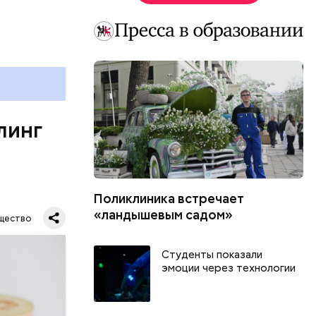
 в
развитие
е
ня
органов.
ет;
линг
рживают
Поликлиника встречает
ся.
му
«ландышевым садом»
щество
ь,
и и
Студенты показали
эмоции через технологии