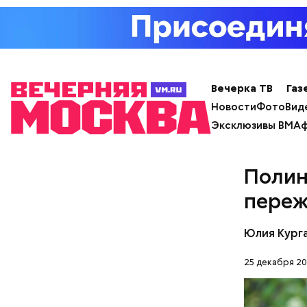
Вечерка ТВ
Газ
Новости
Фото
Вид
Эксклюзивы ВМ
Аф
День м
Полин
переж
Юлия Кург
25 декабря 20
— В дыне 
С одной с
Ингредие