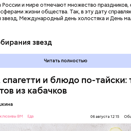
 в России и мире отмечают множество праздников, 
 сферами жизни общества. Так, в эту дату справля
 звезд, Международный день холостяка и День ма
ыни
обирания звезд
Читать полностью
, спагетти и блюдо по-тайски: 
тов из кабачков
шкина
нты:
клюзивы ВМ
Еда
06 августа 12:15
Об
ОВОЩИ
РЕЦЕПТЫ