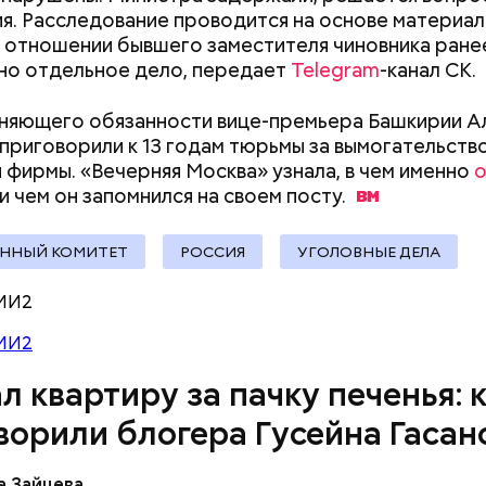
я. Расследование проводится на основе материа
В отношении бывшего заместителя чиновника ране
но отдельное дело, передает
Telegram
-канал СК.
няющего обязанности вице-премьера Башкирии А
приговорили к 13 годам тюрьмы за вымогательство
фирмы. «Вечерняя Москва» узнала, в чем именно
о
и чем он запомнился на своем
посту.
ЕННЫЙ КОМИТЕТ
РОССИЯ
УГОЛОВНЫЕ ДЕЛА
человека задержали. На первом же допросе он п
МИ2
ровал отравить только отчима. Тогда следователи
МИ2
, что мотивом преступления была квартира родит
 случае их смерти перешла бы сыну. Но спустя нес
л квартиру за пачку печенья: 
юра заявил, что ранее уже травил других людей.
ворили блогера Гусейна Гасан
 розыска МВД РФ
а Зайцева