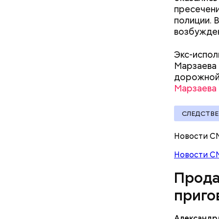
пресечени
документы
полиции. 
возбужде
Экс-испол
Марзаева 
дорожной 
Марзаева
СЛЕДСТВ
Молодого 
Новости С
что плани
Новости С
посчитали
которая в
Прода
дней Мисс
приго
Фото: База
Александр