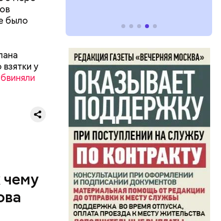
лов
е было
лана
 взятки у
бвиняли
ризнался,
елей,
колько
к чему
ова