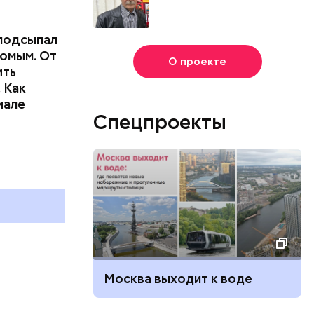
подсыпал
омым. От
О проекте
ить
 Как
иале
Спецпроекты
Москва выходит к воде