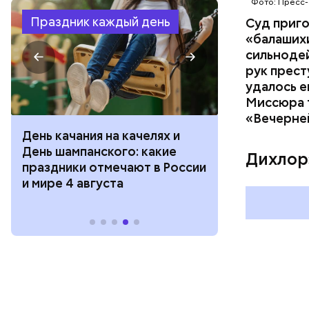
Фото: Пресс-
Праздник каждый день
Суд приг
«балаших
сильнодей
рук прест
удалось е
Миссюра т
«Вечерне
День качания на качелях и
День арбуза
День шампанского: какие
с зеркалом: 
Дихлор
праздники отмечают в России
отмечают в Р
и мире 4 августа
августа