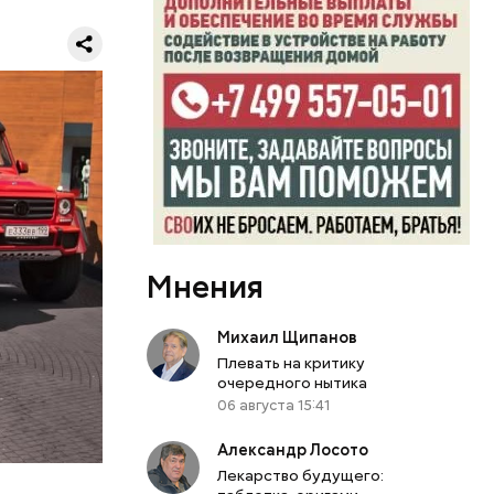
к
блогера
ло о
бо крупном
Мнения
Михаил Щипанов
или
Плевать на критику
ий сын
очередного нытика
артиру
06 августа 15:41
вленную
Александр Лосото
Лекарство будущего: