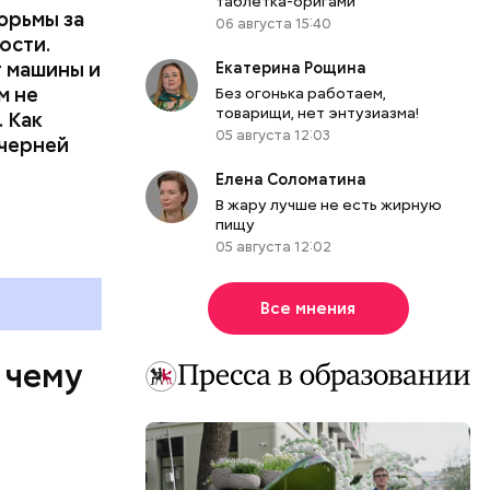
таблетка-оригами
юрьмы за
06 августа 15:40
ости.
т машины и
Екатерина Рощина
м не
Без огонька работаем,
товарищи, нет энтузиазма!
 Как
05 августа 12:03
ечерней
Елена Соломатина
В жару лучше не есть жирную
пищу
05 августа 12:02
Все мнения
 чему