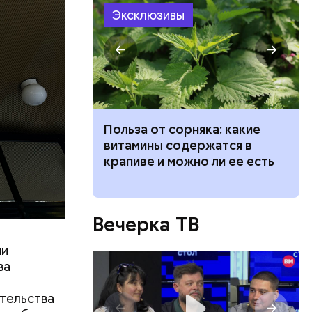
Эксклюзивы
й молодой
газине. 13
бленной,
оме
, а
ведет к
Польза от сорняка: какие
 нее
пасно
витамины содержатся в
ществлял
рвов глаз
крапиве и можно ли ее есть
размещения
ов часть
 различных
 получал
Вечерка ТВ
 на
в
ии
ва
тельства