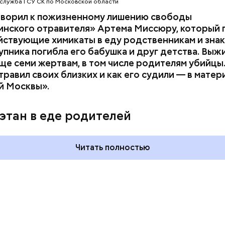
служба ГСУ СК по Московской области
оворил к пожизненному лишению свободы
инского отравителя» Артема Миссюру, который 
ствующие химикаты в еду родственникам и знак
упника погибла его бабушка и друг детства. Выж
ще семи жертвам, в том числе родителям убийцы.
равил своих близких и как его судили — в матер
й Москвы».
 и День поцелуев
День собирания звезд и
какие праздники
Международный день
этан в еде родителей
оссии и мире 3
холостяка: какие праздники
отмечают в России и мире 7
августа
Читать полностью