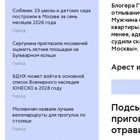
Блогера Г
Собянин: 23 школы и детских сада
отмывание
построили в Москве за семь
Мужчина о
месяцев 2026 года
квартиры.
Город
менее, ад
судили ск
Pl
Сергунина пригласила москвичей
Москвы».
оценить летние площадки на
Бульварном кольце
Vi
Город
Арест 
ВДНХ может войти в основной
список Всемирного наследия
ЮНЕСКО в 2028 году
Город
Подсы
Москвичам назвали лучшие
веломаршруты для прогулок по
приго
столице
отрав
Город