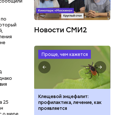
, сообщили
 по
который
Новости СМИ2
й,
ления
 не
Проще, чем кажется
ов
й
блей. Эти
днако
ственными
вия
ить развитие
Клещевой энцефалит:
а 25
профилактика, лечение, как
ан
проявляется
с о мере