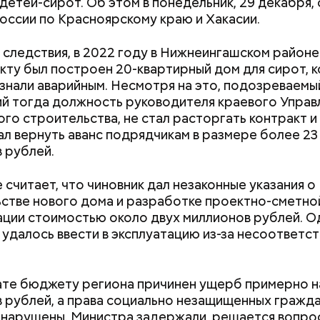
 детей-сирот. Об этом в понедельник, 29 декабря
России по Красноярскому краю и Хакасии.
 следствия, в 2022 году в Нижнеингашском районе
кту был построен 20-квартирный дом для сирот, 
знали аварийным. Несмотря на это, подозреваемы
й тогда должность руководителя краевого Управ
ого строительства, не стал расторгать контракт и
л вернуть аванс подрядчикам в размере более 23
 рублей.
е был жертвой Миссюры
 считает, что чиновник дал незаконные указания о
ли считали, что в период с 2019 по 2021 год Гасан
стве нового дома и разработке проектно-сметно
 от уплаты налогов на более чем 170 миллионов ру
ции стоимостью около двух миллионов рублей. О
 якобы распределил между родственниками и соб
 удалось ввести в эксплуатацию из-за несоответст
Как узнать, снесут ли дом по
Как предотврат
ате бюджету региона причинен ущерб примерно н
реновации в Москве: где
диабета
 рублей, а права социально незащищенных гражд
искать информацию и сроки
 нарушены. Министра задержали, решается вопро