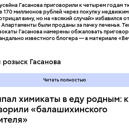
усейна Гасанова приговорили к четырем годам т
 170 миллионов рублей через покупку недвижим
трицал вину, но на «всякий случай» избавился о
 Апартаменты были проданы за пачку печенья. Те
вокаты Гасанова намерены обжаловать приговор.
андально известного блогера — в материале «В
ay
deo
и розыск Гасанова
Читать полностью
пал химикаты в еду родным: к
ворили «балашихинского
ителя»