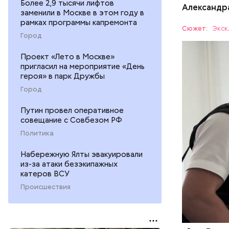
Более 2,9 тысячи лифтов
Видео: пре
Александр
заменили в Москве в этом году в
рамках программы капремонта
Сюжет:
Экск
Город
Все начал
Проект «Лето в Москве»
больницу 
пригласил на мероприятие «День
поставить
героя» в парк Дружбы
ОТРАВЛЕ
направили
Город
сильнодей
СЛЕДСТВ
организм 
Путин провел оперативное
изъятой и
совещание с Совбезом РФ
Политика
Набережную Ялты эвакуировали
из-за атаки безэкипажных
катеров ВСУ
Происшествия