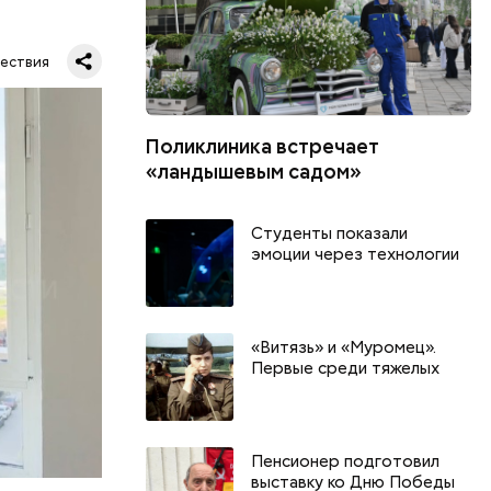
ествия
тную
гли
Поликлиника встречает
ших
«ландышевым садом»
пасть в
еде,
Студенты показали
эмоции через технологии
«Витязь» и «Муромец».
Первые среди тяжелых
Пенсионер подготовил
выставку ко Дню Победы