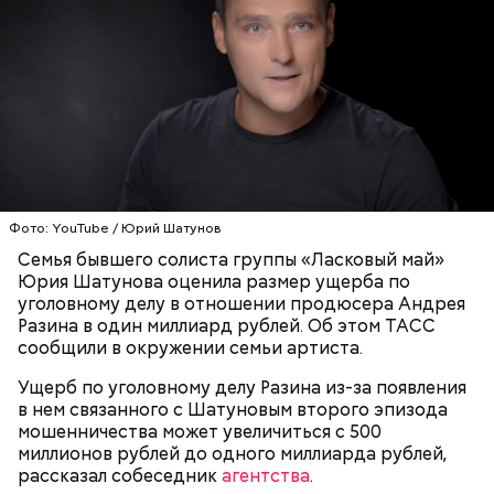
При выборе дыни эксперт посоветовала
ориентироваться на запах:
Фото: YouTube / Юрий Шатунов
День «Счастье случается» был инициирован
Семья бывшего солиста группы «Ласковый май»
Тайным обществом счастливых людей, чтобы
Юрия Шатунова оценила размер ущерба по
Кабачки, тушеные с курицей
напомнить людям, что счастье на самом деле
уголовному делу в отношении продюсера Андрея
кроется в мелочах. Отпраздновать этот день
Эндокринолог Куликова
Уберут отеки и улучшат зрение:
Разина в один миллиард рублей. Об этом ТАСС
Как приготовить домашний
объяснила, в чем заключается
можно, поделившись с другими людьми
диетолог Соломатина рассказала
сообщили в окружении семьи артиста.
майонез: три простых рецепта
польза сезонных овощей и
счастливыми моментами из своей жизни.
о пользе кабачков
фруктов
Ущерб по уголовному делу Разина из-за появления
в нем связанного с Шатуновым второго эпизода
мошенничества может увеличиться с 500
миллионов рублей до одного миллиарда рублей,
рассказал собеседник
агентства
.