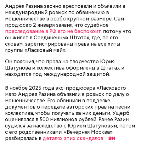
Андрея Разина заочно арестовали и объявили в
международный розыск по обвинению в
мошенничестве в особо крупном размере. Сам
продюсер 2 января заявил, что судебное
Фото: Shutterstock
преследование в РФ его не беспокоит
, потому что
он живет в Соединенных Штатах, где, по его
словам, зарегистрированы права на все хиты
группы «Ласковый май».
День «Счастье случается»
Противень ставится в духовку, разогретую до 180–
Он пояснил, что права на творчество Юрия
190 градусов. Спагетти из кабачка нужно запекать
Шатунова и коллектива оформлены в Штатах и
25–30 минут.
Как выбрать дыню
находятся под международной защитой.
В ноябре 2025 года экс-продюсера «Ласкового
мая» Андрея Разина объявили в розыск по делу о
мошенничестве. Его обвинили в подделке
документов о передаче авторских прав на песни
коллектива, чтобы получать за них деньги. Ущерб
оценивался в 500 миллионов рублей. Ранее Разин
судился за наследство с Юрием Шатуновым, потом
с его родственниками. «Вечерняя Москва»
разбиралась в
деталях этих скандалов
.