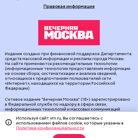
Правовая информация
Издание создано при финансовой поддержке Департамента
средств массовой информации и рекламы города Москвы.
На сайте применяются рекомендательные технологии
(информационные технологии предоставления информации
на основе сбора, систематизации и анализа сведений,
относящихся к предпочтениям пользователей сети
«Интернет», находящихся на территории Российской
Федерации).
Сетевое издание "Вечерняя Москва" (18+) зарегистрировано
в Федеральной службе по надзору в сфере связи,
информационных технологий и массовых коммуникаций
(Роскомнадзор). Свидетельство о регистрации ЭЛ № ФС 77 -
Используя сайт vm.ru, Вы соглашаетесь с
90524 от 09.12.2025. Учредитель: АО "Редакция газеты
использованием файлов cookie, которые указаны в
"Вечерняя Москва". Главный редактор
vm.ru
: Александр
Политике конфиденциальности
Геннадьевич Глуходедов. Адрес редакции: 127015, г.Москва,
Бумажный пр-д, д. 14, стр. 2. Телефон:
+7(499)557-04-24
. Адрес