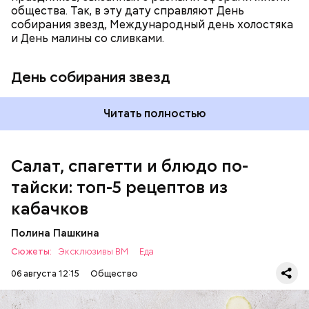
общества. Так, в эту дату справляют День
собирания звезд, Международный день холостяка
кабачок;
и День малины со сливками.
петрушка;
чеснок;
День собирания звезд
оливковое масло;
с сахарным диабетом;
соль.
лишним весом.
Читать полностью
Салат, спагетти и блюдо по-
тайски: топ-5 рецептов из
кабачков
Полина Пашкина
Сюжеты:
Эксклюзивы ВМ
Еда
06 августа 12:15
Общество