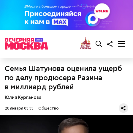
— Она должна приятно пахнуть. Если дыня не
пахнет, значит, ее созревание ускорили или
Семья Шатунова оценила ущерб
сорвали недозревшей. Она может быть мягкой, но
будет безвкусной.
по делу продюсера Разина
в миллиард рублей
Ингредиенты:
Юлия Курганова
28 января 03:33
Общество