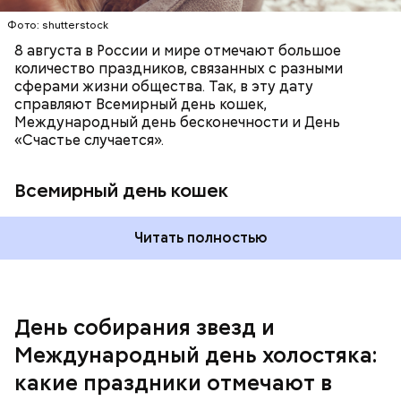
они уже не будут холостяками.
Фото: shutterstock
8 августа в России и мире отмечают большое
количество праздников, связанных с разными
сферами жизни общества. Так, в эту дату
справляют Всемирный день кошек,
Международный день бесконечности и День
«Счастье случается».
Всемирный день кошек
Читать полностью
Спагетти из кабачков
Международный день холостяка
Ранние плоды, по словам врача, лучше не есть:
День собирания звезд и
Терапевт Кондрахин назвал
Международный день холостяка:
Чистит сосуды и защищает от
продукты и напитки, которые
рака: чем полезен кресс-салат
выводят токсины из организма
какие праздники отмечают в