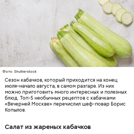
Ингредиенты:
Однако диетолог предупредила: не для всех дыня
может быть полезна. В первую очередь ее стоит
есть с осторожностью людям:
ЕДА
ОВОЩИ
РЕЦЕПТЫ
Фото: Shutterstock
Сезон кабачков, который приходится на конец
июля–начало августа, в самом разгаре. Из них
можно приготовить много интересных и полезных
блюд. Топ-5 необычных рецептов с кабачками
«Вечерней Москве» перечислил шеф-повар Борис
Копылов.
Салат из жареных кабачков