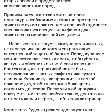
старых особей и представителей
В этот праздник люди едят не только малину со
короткошерстных пород.
сливками, но и другие десерты на основе этих
двух ингредиентов. Их можно купить в магазине
Правильная сушка тоже критична: после
или сделать самостоятельно вместе со своими
процедуры необходимо аккуратно протереть
родными и близкими.
животное сухим полотенцем и при необходимости
воспользоваться специальным феном для
животных на минимальной мощности.
— Использовать следует шампуни для животных,
не пересушивающие кожу и сохраняющие
естественный защитный барьер. Перед купанием
можно слегка расчесать шерсть, чтобы убрать
колтуны и облегчить мытье. А если животное
боится воды, альтернативой может быть
использование влажных салфеток или сухого
шампуня. Купание лучше проводить в первой
половине дня, чтобы у питомца было время
согреться до вечера. После уличной прогулки
сразу мыть животное необязательно, достаточно
День малины со сливками
вытереть лапы и шерсть, — объяснил ветеринар.
Кроме того, Руденко рекомендовал учитывать