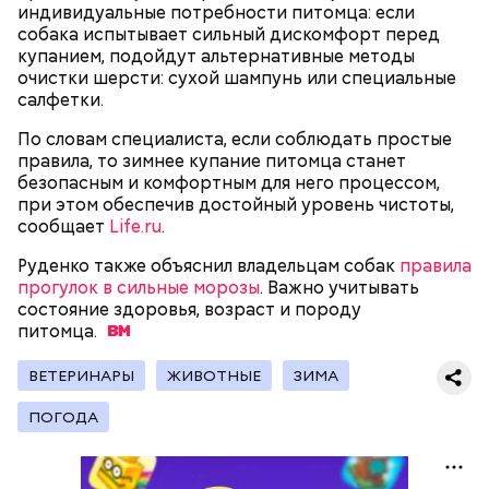
индивидуальные потребности питомца: если
собака испытывает сильный дискомфорт перед
купанием, подойдут альтернативные методы
очистки шерсти: сухой шампунь или специальные
салфетки.
По словам специалиста, если соблюдать простые
правила, то зимнее купание питомца станет
безопасным и комфортным для него процессом,
при этом обеспечив достойный уровень чистоты,
сообщает
Life.ru
.
Руденко также объяснил владельцам собак
правила
В Международный день холостяка все мужчины
прогулок в сильные морозы
. Важно учитывать
без пары видятся со своими друзьями, устраивают
состояние здоровья, возраст и породу
вечеринки, играют в видеоигры и проводят время,
питомца.
наслаждаясь свободой и независимостью, пока
это возможно, ведь может быть и так, что через год
ВЕТЕРИНАРЫ
ЖИВОТНЫЕ
ЗИМА
они уже не будут холостяками.
ПОГОДА