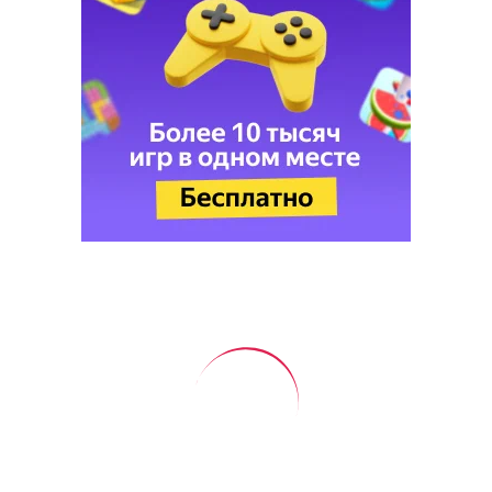
Международный день холостяка
День собирания звезд и
Международный день холостяка:
какие праздники отмечают в
России и мире 7 августа
Хаджили Овезмурадов
Сюжет:
Праздник каждый день