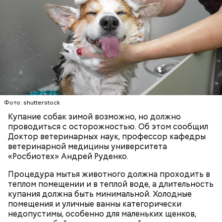
Фото: shutterstock
Купание собак зимой возможно, но должно
проводиться с осторожностью. Об этом сообщил
Доктор ветеринарных наук, профессор кафедры
ветеринарной медицины университета
«Росбиотех» Андрей Руденко.
Процедура мытья животного должна проходить в
теплом помещении и в теплой воде, а длительность
купания должна быть минимальной. Холодные
помещения и уличные ванны категорически
День малины со сливками отмечается в США в
недопустимы, особенно для маленьких щенков,
честь вкусового сочетания этой ягоды со сливками.