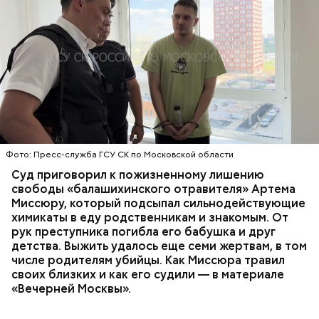
Все началось в июне, когда двое супругов
Видео: пресс-служба ГСУ СК по Московской области
обратились в местную больницу с жалобами на
плохое самочувствие. Врачи не смогли поставить
им точный диагноз, после чего анализы
потерпевших направили на экспертизу. В них
ОТРАВЛЕНИЯ
БАЛАШИХА
РОДИТЕЛИ
специалисты обнаружили сильнодействующий
СЛЕДСТВЕННЫЙ КОМИТЕТ
ЭКСПЕРТИЗЫ
химикат дихлорэтан, который не мог попасть в
организм супругов случайно. То же самое вещество
нашли в еде, изъятой из квартиры пострадавших.
Фото: Пресс-служба ГСУ СК по Московской области
Суд приговорил к пожизненному лишению
свободы «балашихинского отравителя» Артема
Миссюру, который подсыпал сильнодействующие
химикаты в еду родственникам и знакомым. От
рук преступника погибла его бабушка и друг
детства. Выжить удалось еще семи жертвам, в том
числе родителям убийцы. Как Миссюра травил
своих близких и как его судили — в материале
«Вечерней Москвы».