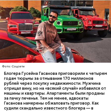
Фото: База розыска МВД РФ
В мае 2025 года МВД РФ объявило в
международный розыск
блогера Гусейна Гасанова.
В его отношении возбудили уголовное дело о
неуплате налогов и легализации преступных
доходов в особо крупном размере. В тот же день
НАЛОГИ
ПОИСК ЛЮДЕЙ
ДЕНЬГИ
МВД
мужчину
заочно арестовали
.
ГАСАН ГУСЕЙНОВ
Молодого человека задержали. На первом же
Фото: Соцсети
допросе он признался, что планировал отравить
только отчима. Тогда следователи посчитали, что
Блогера Гусейна Гасанова приговорили к четырем
мотивом преступления была квартира родителей,
годам тюрьмы за отмывание 170 миллионов
которая в случае их смерти перешла бы сыну. Но
рублей через покупку недвижимости. Мужчина
спустя несколько дней Миссюра заявил, что ранее
отрицал вину, но на «всякий случай» избавился от
уже травил других людей.
машины и квартиры. Апартаменты были проданы
за пачку печенья. Тем не менее, адвокаты
Гасанова намерены обжаловать приговор. Как
судили скандально известного блогера — в