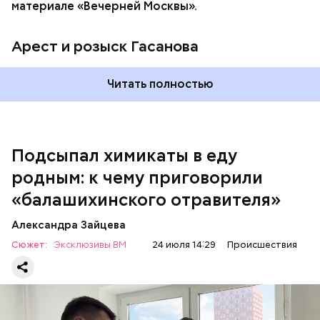
материале «Вечерней Москвы».
Арест и розыск Гасанова
Началось расследование. В квартире потерпевших
Читать полностью
установили скрытую камеру видеонаблюдения. На
записи попал 25-летний сын потерпевших Артем
Миссюра, который тайно приходил в квартиру
матери и отчима и подсыпал им в еду химикаты.
Подсыпал химикаты в еду
Также отравленную пищу ела его младшая сестра.
родным: к чему приговорили
«балашихинского отравителя»
Play
Александра Зайцева
Video
Сюжет:
Эксклюзивы ВМ
24 июля 14:29
Происшествия