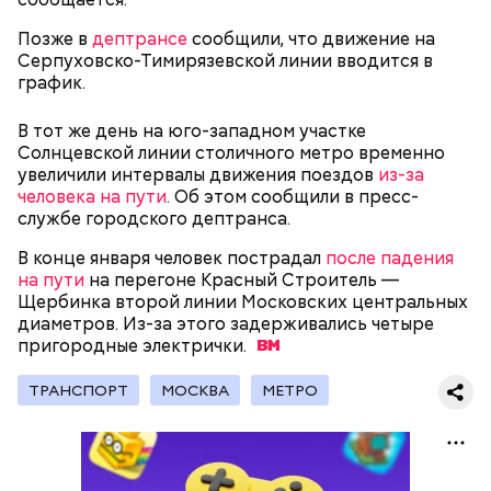
Родственники обналичивали деньги и возвращали
Позже в
дептрансе
сообщили, что движение на
их Гасанову. А чтобы пользоваться деньгами и не
Серпуховско-Тимирязевской линии вводится в
вызвать подозрений у налоговой, Гасанов либо
график.
распределял их между еще несколькими счетами,
либо
покупал на них квартиры
.
В тот же день на юго-западном участке
Солнцевской линии столичного метро временно
увеличили интервалы движения поездов
из-за
человека на пути
. Об этом сообщили в пресс-
Следующим подопытным стал друг детства
службе городского дептранса.
Миссюры Константин. 3 февраля того же года,
когда молодые люди ехали вместе в машине,
В конце января человек пострадал
после падения
— Гасанов, являясь индивидуальным
подозреваемый угостил приятеля морсом с
на пути
на перегоне Красный Строитель —
предпринимателем, осуществлял
этиленгликолем. Через два дня Константин умер в
Щербинка второй линии Московских центральных
предпринимательскую деятельность в области
больнице.
диаметров. Из-за этого задерживались четыре
продажи и размещения рекламы в социальных
пригородные
электрички.
сетях. С целью сокрытия своих доходов часть
денежных средств от спонсоров розыгрышей,
покупателей различных мотивационных курсов и
ТРАНСПОРТ
МОСКВА
МЕТРО
прогнозов ставок на спорт Гасанов получал на
свои личные лицевые счета как физического лица, а
также на подконтрольные родственникам лицевые
счета, — пояснили в
московской прокуратуре
.