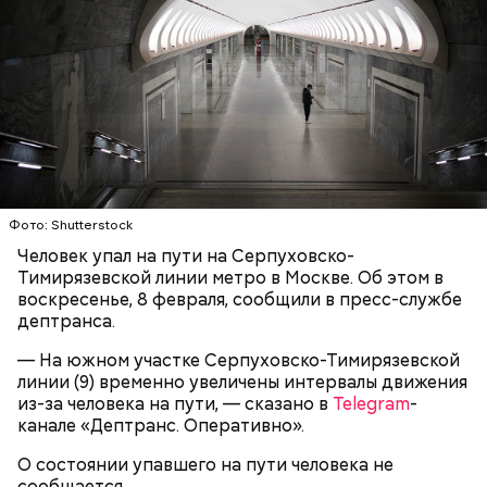
Play
Video
Блогеру грозило до семи лет лишения свободы.
Фото: Shutterstock
Человек упал на пути на Серпуховско-
Тимирязевской линии метро в Москве. Об этом в
Видео: пресс-служба ГСУ СК по Московской области
воскресенье, 8 февраля, сообщили в пресс-службе
дептранса.
— Мы съездили за витаминами, вернулись обратно,
— На южном участке Серпуховско-Тимирязевской
поднялись домой. У него ухудшилось самочувствие
линии (9) временно увеличены интервалы движения
через сутки... Его увезли в больницу,
из-за человека на пути, — сказано в
Telegram
-
реанимировали, и там он скончался, — рассказывал
канале «Дептранс. Оперативно».
Миссюра на допросе.
О состоянии упавшего на пути человека не
сообщается.